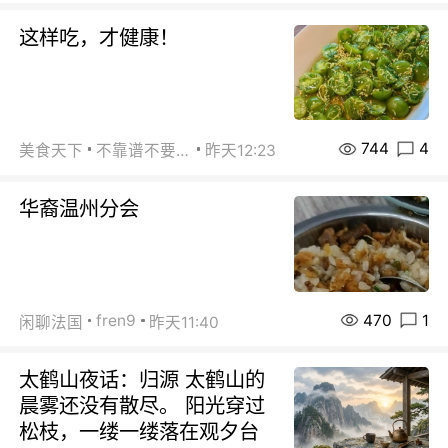
这样吃，才健康！
744
4
美食天下
不靠谱不要联系
昨天12:23
华裔温州分会
470
1
fren9
闲聊法国
昨天11:40
太鹤山夜话：归源 太鹤山的
晨雾还没有散尽。 阳光穿过
松枝，一缕一缕落在观夕台