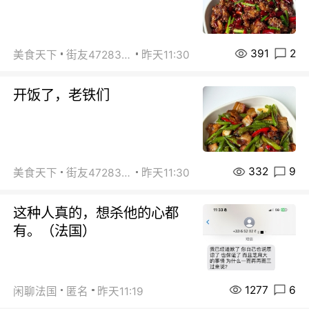
391
2
美食天下
街友472838572
昨天11:30
开饭了，老铁们
332
9
美食天下
街友472838572
昨天11:30
这种人真的，想杀他的心都
有。（法国）
1277
6
闲聊法国
匿名
昨天11:19