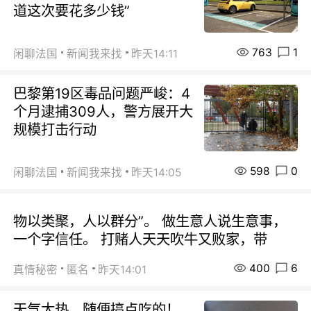
道这次要花多少钱”
763
1
闲聊法国
新闻我来找
昨天14:11
巴黎第19区毒品问题严峻：4
个月逮捕309人，警方展开大
规模打击行动
598
0
闲聊法国
新闻我来找
昨天14:05
物以类聚，人以群分”。 做生意人说生意事，
一个字信任。 打赌人天天吹牛又败家，带
400
6
真情秘密
匿名
昨天14:01
天气太热，随便搞点吃的！