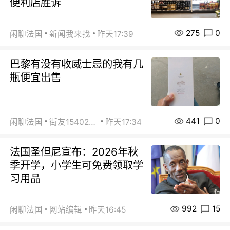
便利店胜诉
275
0
闲聊法国
新闻我来找
昨天17:39
巴黎有没有收威士忌的我有几
瓶便宜出售
441
0
闲聊法国
街友15402223
昨天17:34
法国圣但尼宣布：2026年秋
季开学，小学生可免费领取学
习用品
992
15
闲聊法国
网站编辑
昨天16:45