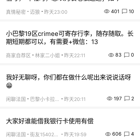
401
10
真情秘密
迈狼
昨天23:00
小巴黎19区crimee可寄存行李，随存随取。长
期短期都可以，有需要+微信：13
83
0
商家自荐区
林家二小姐
昨天22:11
我好无聊呀，你们都在做什么呢出来说说话呀
😁
197
2
闲聊法国
巴黎小卡拉咪
昨天20:11
大家好谁能借我银行卡使用有偿
606
4
闲聊法国
街友15402223
昨天19:59