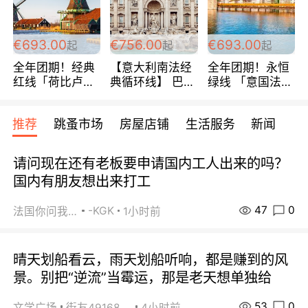
€693.00
€756.00
€693.00
起
起
起
全年团期！经典
【意大利南法经
全年团期！永恒
红线「荷比卢德
典循环线】 巴黎
绿线 「意国法
法」七天循环 五
上下 所有日期铁
南」巴黎上下 去
国 仅售99欧/人/
发！ 全程四星级
意大利 南法 99
推荐
跳蚤市场
房屋店铺
生活服务
新闻
天！巴黎上下！
宾馆 108欧/天起
欧/天起 ~包拼房
包拼房~
全程756欧/位
请问现在还有老板要申请国内工人出来的吗？
国内有朋友想出来打工
47
0
-KGK
法国你问我答
1小时前
晴天划船看云，雨天划船听响，都是赚到的风
景。别把“逆流”当霉运，那是老天想单独给
53
0
文学广场
街友49168527
4小时前