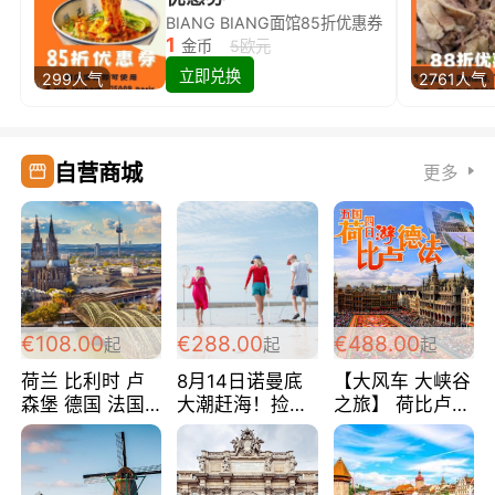
BIANG BIANG面馆85折优惠券
1
金币
5欧元
立即兑换
299人气
2761人气
自营商城
更多
€108.00
€288.00
€488.00
起
起
起
荷兰 比利时 卢
8月14日诺曼底
【大风车 大峡谷
森堡 德国 法国
大潮赶海！捡海
之旅】 荷比卢德
超爽玩遍西欧 循
鲜！轻轻松松海
法 巴黎上下 经
环线 全程四星宾
边爽玩三日游
典五国四日游
馆 108欧/人/天
288欧/人
488欧/人