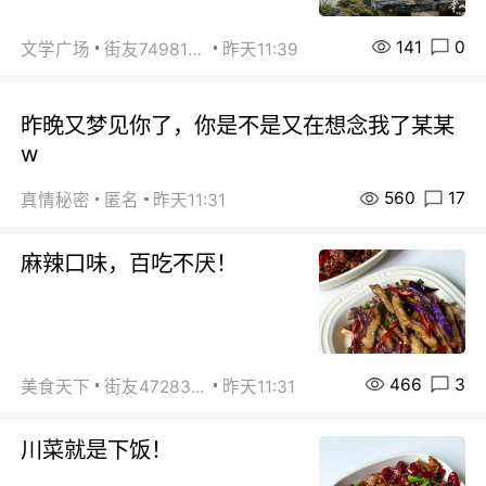
141
0
文学广场
街友74981146
昨天11:39
昨晚又梦见你了，你是不是又在想念我了某某
w
560
17
真情秘密
匿名
昨天11:31
麻辣口味，百吃不厌！
466
3
美食天下
街友472838572
昨天11:31
川菜就是下饭！