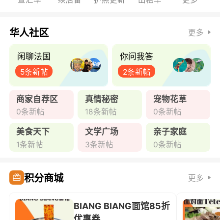
华人社区
更多
闲聊法国
你问我答
5条新帖
2条新帖
商家自荐区
真情秘密
宠物花草
0条新帖
18条新帖
0条新帖
美食天下
文学广场
亲子家庭
1条新帖
3条新帖
0条新帖
积分商城
更多
BIANG BIANG面馆85折
优惠券