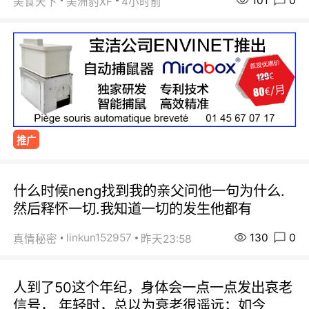
101
0
美食天下
美洲豹XF
4小时前
推广
什么时候neng找到我的亲父问他一句为什么.
然后释怀一切.我知道一切的发生他都有
130
0
linkun152957
真情秘密
昨天23:58
人到了50这个年纪，身体会一点一点发出哀老
信号， 年轻时，总以为衰老很遥远；如今