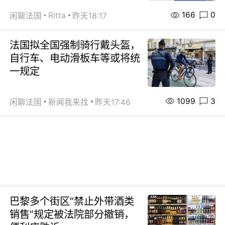
166
0
Ritta
闲聊法国
昨天18:17
法国拟全国强制骑行戴头盔，
自行车、电动滑板车等或将统
一规定
1099
3
闲聊法国
新闻我来找
昨天17:46
巴黎多个街区“禁止外带酒类
销售”规定被法院部分撤销，