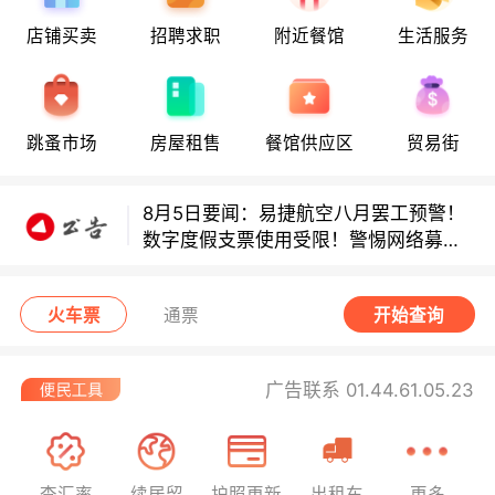
店铺买卖
招聘求职
附近餐馆
生活服务
多款避孕套因安全缺陷召回！
多款避孕套因安全缺陷召回！
跳蚤市场
房屋租售
餐馆供应区
贸易街
8月5日要闻：易捷航空八月罢工预警！
数字度假支票使用受限！警惕网络募捐
骗局！
无栏杆收费站逃费将重罚！
火车票
通票
开始查询
广告联系 01.44.61.05.23
查汇率
续居留
护照更新
出租车
更多