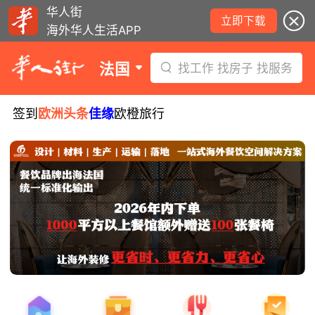
华人街
立即下载
海外华人生活APP
法国
找工作 找房子 找服务
签到
欧洲头条
佳缘
欧橙旅行
8月5日要闻：易捷航空八月罢工预警！
数字度假支票使用受限！警惕网络募捐
骗局！
无栏杆收费站逃费将重罚！