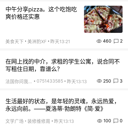
中午分享pizza。这个吃饱吃
爽价格还实惠
460
2
美食天下
美洲豹XF
昨天13:21
在网上找的中介，求租的学生公寓，说合同不
写租住日期，靠谱么？
250
3
0751433585
法国你问我答
昨天13:13
生活最好的状态，是年轻的灵魂，永远热爱，
永远向前。——夏洛蒂·勃朗特《简·爱》
100
0
文学广场
装修维修周
昨天13:13