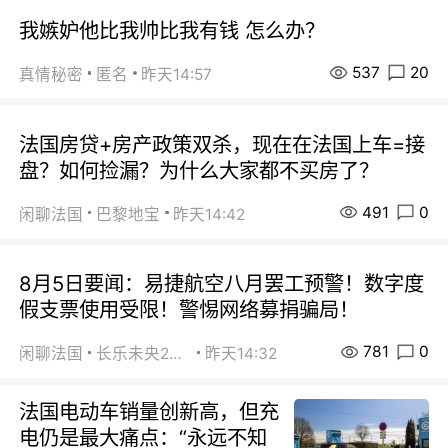
我嫉妒他比我帅比我有钱 怎么办？
537
20
真情秘密
匿名
昨天14:57
法国房贷+房产政策双杀，现在在法国上车=接
盘？如何捡漏？为什么大家都不买房了？
491
0
闲聊法国
巴黎地宝
昨天14:42
8月5日要闻：易捷航空八月罢工预警！数字度
假支票使用受限！警惕网络募捐骗局！
781
0
闲聊法国
长乐未央2015
昨天14:32
法国电动车销量创新高，但充
电仍是最大痛点：“永远不知