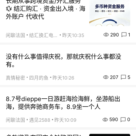
长期从事跨境资金/外汇服务
💱 结汇购汇 · 资金出入境 · 海
外账户 代收代
290
1
闲聊法国
结汇换汇电汇
昨天10:35
没有什么事值得庆祝，那就庆祝什么事都没
有。
207
5
真情秘密
四月的鱼
昨天10:26
8.7号dieppe一日游赶海捡海鲜，坐游船出
海，提供奔驰商务车，8.9坐一个人
590
0
闲聊法国
遇见2588
昨天10:09