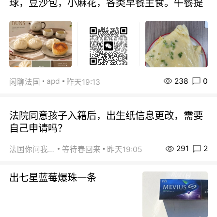
球，豆沙包，小麻花，各类早餐主食。午餐提
238
0
apd
闲聊法国
昨天19:13
法院同意孩子入籍后，出生纸信息更改，需要
自己申请吗？
291
2
法国你问我答
等待春回来
昨天19:05
出七星蓝莓爆珠一条