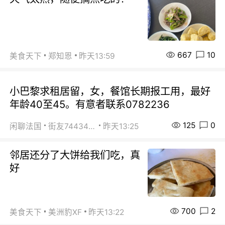
667
10
美食天下
郑知恩
昨天13:59
小巴黎求租居留，女，餐馆长期报工用，最好
年龄40至45。有意者联系0782236
125
0
闲聊法国
街友74434350
昨天13:25
邻居还分了大饼给我们吃，真
好
700
2
美食天下
美洲豹XF
昨天13:22