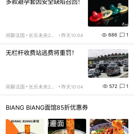
多款避孕套因安全缺陷召回！
686
1
闲聊法国
长乐未央2015
昨天10:04
无栏杆收费站逃费将重罚！
572
1
闲聊法国
长乐未央2015
昨天10:04
BIANG BIANG面馆85折优惠券