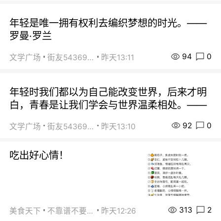
年轻是唯一拥有权利去编织梦想的时光。——
罗曼·罗兰
94
0
文学广场
街友54369822
昨天13:11
年轻时我们都以为自己能改变世界，后来才明
白，青春是让我们学会与世界温柔相处。——
92
0
文学广场
街友54369822
昨天13:10
吃出好心情！
313
2
美食天下
不靠谱不要联系
昨天12:26