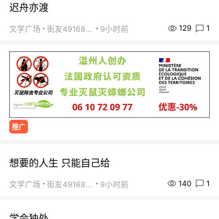
迟舟亦渡
129
1
文学广场
街友49168527
9小时前
推广
想要的人生 只能自己给
140
1
文学广场
街友49168527
9小时前
学会独处