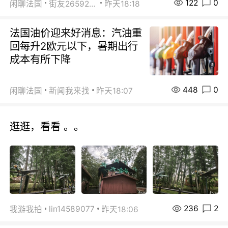
122
0
闲聊法国
街友26592800
昨天18:18
法国油价迎来好消息：汽油重
回每升2欧元以下，暑期出行
成本有所下降
448
0
闲聊法国
新闻我来找
昨天18:07
逛逛，看看 。。
236
2
lin14589077
我游我拍
昨天18:06