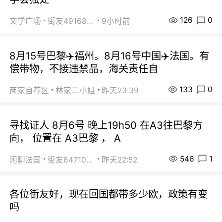
126
0
文学广场
街友49168527
9小时前
8月15号巴黎✈️福州。8月16号中国✈️法国。有
偿带物，不接违禁品，海关责任自
133
0
商家自荐区
林家二小姐
昨天23:39
寻找证人 8月6号 晚上19h50 在A3往巴黎方
向， 位置在 A3巴黎 ， A
546
1
闲聊法国
街友84710671
昨天22:52
各位街友好，现在回国都带多少欧，政策有变
吗