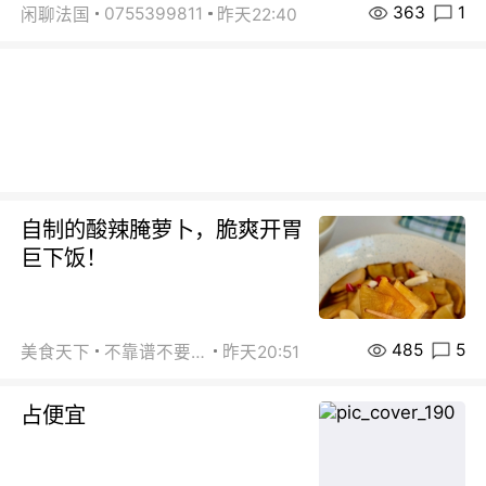
363
1
0755399811
闲聊法国
昨天22:40
自制的酸辣腌萝卜，脆爽开胃
巨下饭！
485
5
美食天下
不靠谱不要联系
昨天20:51
占便宜