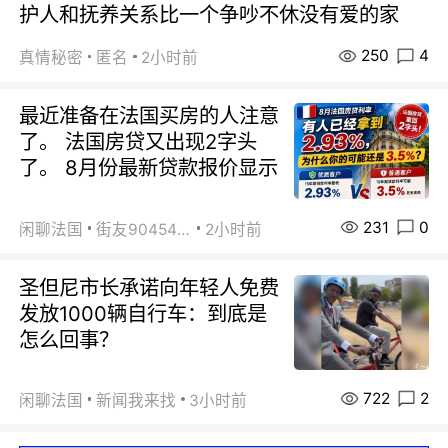
护人和抚养关系比一个争吵不休没有爱的家
250
4
真情秘密
匿名
2小时前
最近准备在法国买房的人注意
了。 法国房贷又出现2字头
了。 8月份最新贷款报价显示
231
0
闲聊法国
街友90454511
2小时前
圣但尼市长承诺向年轻人免费
发放1000辆自行车：到底是
怎么回事？
722
2
闲聊法国
新闻我来找
3小时前