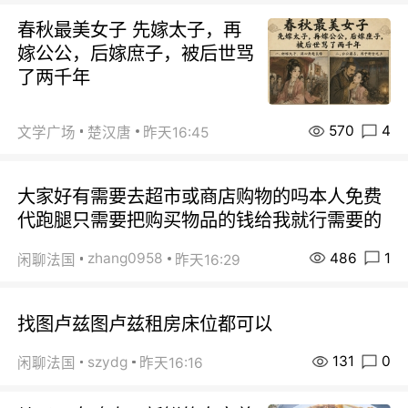
春秋最美女子 先嫁太子，再
嫁公公，后嫁庶子，被后世骂
了两千年
570
4
文学广场
楚汉唐
昨天16:45
大家好有需要去超市或商店购物的吗本人免费
代跑腿只需要把购买物品的钱给我就行需要的
486
1
zhang0958
闲聊法国
昨天16:29
找图卢兹图卢兹租房床位都可以
131
0
szydg
闲聊法国
昨天16:16