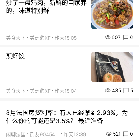
炒了一盘鸡肉，新鲜的自家养
的，味道特别鲜
507
6
美食天下
美洲豹XF
昨天15:05
煎虾饺
435
5
美食天下
美洲豹XF
昨天15:04
8月法国房贷利率：有人已经拿到2.93%，为
什么你的可能还是3.5%？ 最近准备
521
0
闲聊法国
街友90454511
昨天13:39