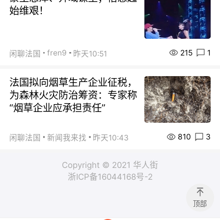
始维艰！
215
1
fren9
闲聊法国
昨天10:51
法国拟向烟草生产企业征税，
为森林火灾防治筹资：专家称
“烟草企业应承担责任”
810
3
闲聊法国
新闻我来找
昨天10:43
Copyright © 2021 华人街
浙ICP备16044168号-2
顶部