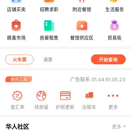
店铺买卖
招聘求职
附近餐馆
生活服务
跳蚤市场
房屋租售
餐馆供应区
贸易街
火车票
通票
开始查询
广告联系 01.44.61.05.23
查汇率
续居留
护照更新
出租车
更多
华人社区
更多