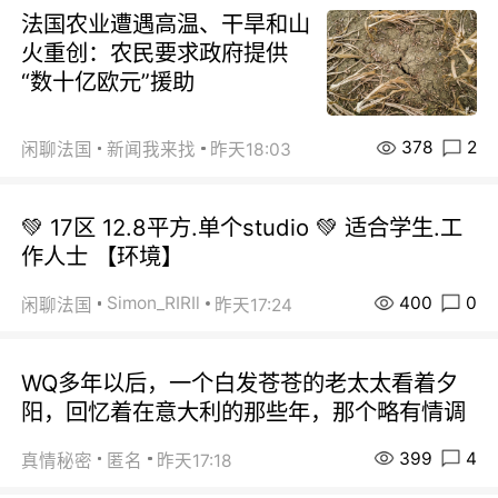
法国农业遭遇高温、干旱和山
火重创：农民要求政府提供
“数十亿欧元”援助
378
2
闲聊法国
新闻我来找
昨天18:03
💚 17区 12.8平方.单个studio 💚 适合学生.工
作人士 【环境】
400
0
Simon_RIRIl
闲聊法国
昨天17:24
WQ多年以后，一个白发苍苍的老太太看着夕
阳，回忆着在意大利的那些年，那个略有情调
399
4
真情秘密
匿名
昨天17:18