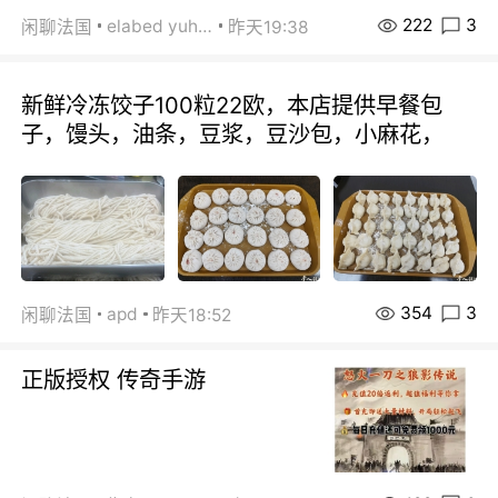
222
3
elabed yuhua
闲聊法国
昨天19:38
新鲜冷冻饺子100粒22欧，本店提供早餐包
子，馒头，油条，豆浆，豆沙包，小麻花，
354
3
apd
闲聊法国
昨天18:52
正版授权 传奇手游