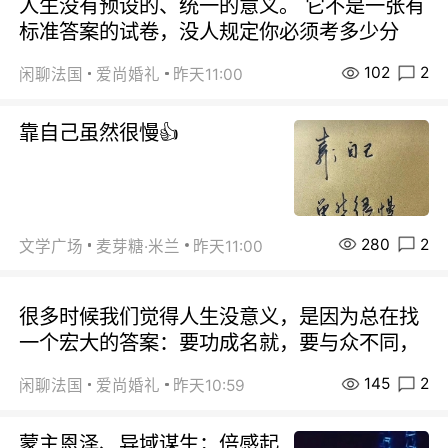
人生没有预设的、统一的意义。 它不是一张有
标准答案的试卷，没人规定你必须考多少分
102
2
闲聊法国
爱尚婚礼
昨天11:00
靠自己虽然很慢👍
280
2
文学广场
麦芽糖·米兰
昨天11:00
很多时候我们觉得人生没意义，是因为总在找
一个宏大的答案：要功成名就，要与众不同，
145
2
闲聊法国
爱尚婚礼
昨天10:59
蒙主恩泽、异域谋生；倍感起