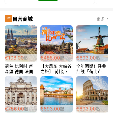
自营商城
更多
€108.00
€488.00
€693.00
起
起
起
荷兰 比利时 卢
【大风车 大峡谷
全年团期！经典
森堡 德国 法国
之旅】 荷比卢德
红线「荷比卢德
超爽玩遍西欧 循
法 巴黎上下 经
法」七天循环 五
环线 全程四星宾
典五国四日游
国 仅售99欧/人/
馆 108欧/人/天
488欧/人
天！巴黎上下！
包拼房~
€756.00
€693.00
€693.00
起
起
起