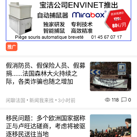
推广
假消防员、假保险人员、假募
捐……法国森林大火持续之
际，各类诈骗也随之增加
118
0
闲聊法国
新闻我来找
3小时前
移民问题：多个欧洲国家据称
正与卢旺达磋商，考虑将被驱
逐移民送往当地