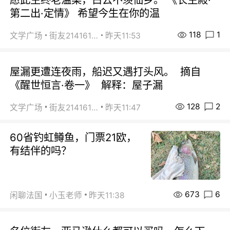
第二出·定情》 希望今生在你的温
118
1
文学广场
街友21416156
昨天11:53
屋漏更遭连夜雨，船迟又遇打头风。 摘自
《醒世恒言·卷一》 解释：屋子漏
128
2
文学广场
街友21416156
昨天11:47
60省钓虹鳟鱼，门票21欧，
有结伴的吗？
673
6
闲聊法国
小玉老师
昨天11:38