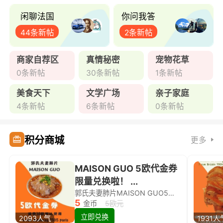
闲聊法国
你问我答
44条新帖
2条新帖
商家自荐区
真情秘密
宠物花草
0条新帖
30条新帖
1条新帖
美食天下
文学广场
亲子家庭
4条新帖
6条新帖
0条新帖
积分商城
更多
MAISON GUO 5欧代金券
限量兑换啦！ ...
郭氏夫妻肺片MAISON GUO5欧代金券限量兑换啦！
5
金币
5欧元
立即兑换
2093人气
1931人