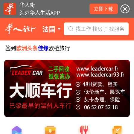
华人街
立即下载
海外华人生活APP
法国
找工作 找房子 找服务
签到
欧洲头条
佳缘
欧橙旅行