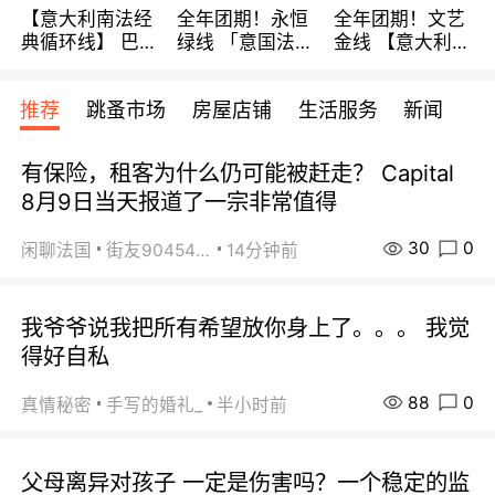
【意大利南法经
全年团期！永恒
全年团期！文艺
典循环线】 巴黎
绿线 「意国法
金线 【意大利一
上下 所有日期铁
南」巴黎上下 去
地】 循环7日游
发！ 全程四星级
意大利 南法 99
全程693欧/人起
推荐
跳蚤市场
房屋店铺
生活服务
新闻
宾馆 108欧/天起
欧/天起 ~包拼房
每周铁发！
全程756欧/位
有保险，租客为什么仍可能被赶走？ Capital
8月9日当天报道了一宗非常值得
30
0
闲聊法国
街友90454511
14分钟前
我爷爷说我把所有希望放你身上了。。。 我觉
得好自私
88
0
真情秘密
手写的婚礼_
半小时前
父母离异对孩子 一定是伤害吗？一个稳定的监