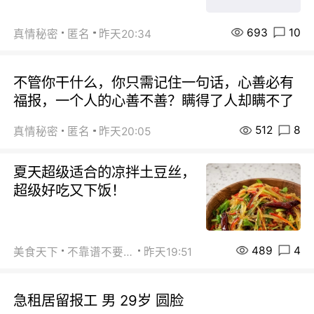
693
10
真情秘密
匿名
昨天20:34
不管你干什么，你只需记住一句话，心善必有
福报，一个人的心善不善？瞒得了人却瞒不了
512
8
真情秘密
匿名
昨天20:05
夏天超级适合的凉拌土豆丝，
超级好吃又下饭！
489
4
美食天下
不靠谱不要联系
昨天19:51
急租居留报工 男 29岁 圆脸