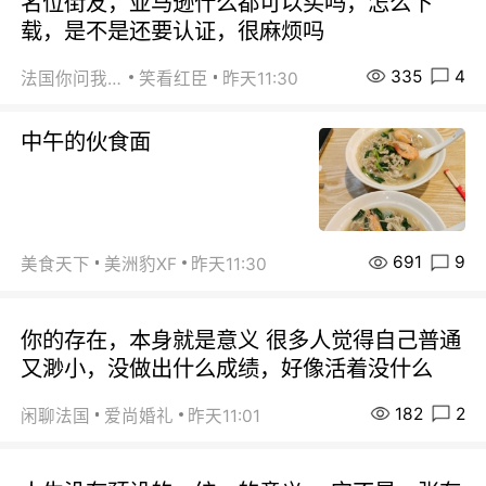
名位街友，亚马逊什么都可以买吗，怎么下
载，是不是还要认证，很麻烦吗
335
4
法国你问我答
笑看红臣
昨天11:30
中午的伙食面
691
9
美食天下
美洲豹XF
昨天11:30
你的存在，本身就是意义 很多人觉得自己普通
又渺小，没做出什么成绩，好像活着没什么
182
2
闲聊法国
爱尚婚礼
昨天11:01