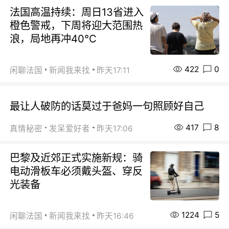
法国高温持续：周日13省进入
橙色警戒，下周将迎大范围热
浪，局地再冲40℃
422
0
闲聊法国
新闻我来找
昨天17:11
最让人破防的话莫过于爸妈一句照顾好自己
417
8
真情秘密
发呆爱好者
昨天17:06
巴黎及近郊正式实施新规：骑
电动滑板车必须戴头盔、穿反
光装备
1224
5
闲聊法国
新闻我来找
昨天16:46