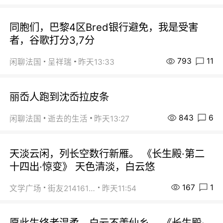
同胞们，巴黎4区Bred银行避免，我是受害
者，谷歌打分3,7分
793
11
闲聊法国
呈祥瑞
昨天13:33
丽岙人跑到沈岙拉皮条
843
6
闲聊法国
逝去的生活
昨天13:27
天淡云闲，列长空数行新雁。 《长生殿·第二
十四出·惊变》 天色清淡，白云悠
167
1
文学广场
街友21416156
昨天11:54
愿此生终老温柔，白云不羡仙乡。 《长生殿·