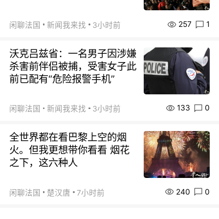
257
1
闲聊法国
新闻我来找
3小时前
沃克吕兹省：一名男子因涉嫌
杀害前伴侣被捕，受害女子此
前已配有“危险报警手机”
133
0
闲聊法国
新闻我来找
3小时前
全世界都在看巴黎上空的烟
火。但我更想带你看看 烟花
之下，这六种人
240
0
闲聊法国
楚汉唐
7小时前