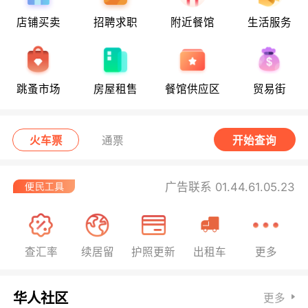
店铺买卖
招聘求职
附近餐馆
生活服务
跳蚤市场
房屋租售
餐馆供应区
贸易街
火车票
通票
开始查询
广告联系 01.44.61.05.23
查汇率
续居留
护照更新
出租车
更多
华人社区
更多