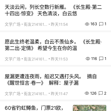
天淡云闲，列长空数行新雁。 《长生殿·第二
十四出·惊变》 天色清淡，白云悠
163
1
文学广场
街友21416156
昨天11:54
愿此生终老温柔，白云不羡仙乡。 《长生殿·
第二出·定情》 希望今生在你的温
116
1
文学广场
街友21416156
昨天11:53
屋漏更遭连夜雨，船迟又遇打头风。 摘自
《醒世恒言·卷一》 解释：屋子漏
126
2
文学广场
街友21416156
昨天11:47
60省钓虹鳟鱼，门票21欧，