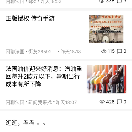
338
3
apd
闲聊法国
昨天18:52
正版授权 传奇手游
115
0
闲聊法国
街友26592800
昨天18:18
法国油价迎来好消息：汽油重
回每升2欧元以下，暑期出行
成本有所下降
426
0
闲聊法国
新闻我来找
昨天18:07
逛逛，看看 。。