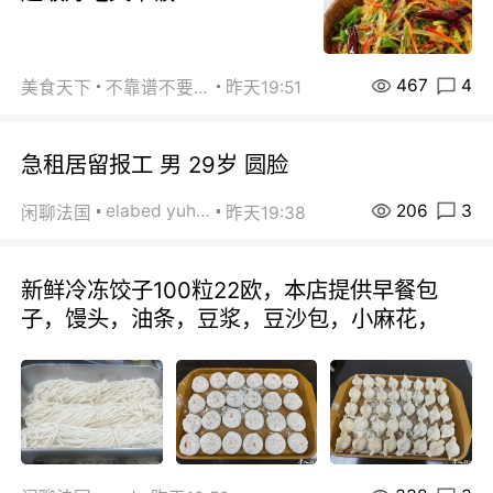
467
4
美食天下
不靠谱不要联系
昨天19:51
急租居留报工 男 29岁 圆脸
206
3
elabed yuhua
闲聊法国
昨天19:38
新鲜冷冻饺子100粒22欧，本店提供早餐包
子，馒头，油条，豆浆，豆沙包，小麻花，