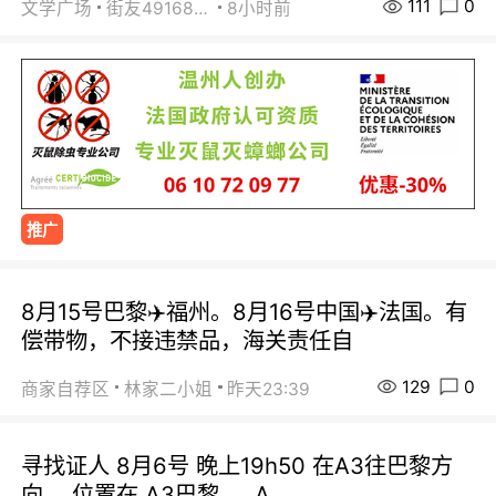
111
0
文学广场
街友49168527
8小时前
推广
8月15号巴黎✈️福州。8月16号中国✈️法国。有
偿带物，不接违禁品，海关责任自
129
0
商家自荐区
林家二小姐
昨天23:39
寻找证人 8月6号 晚上19h50 在A3往巴黎方
向， 位置在 A3巴黎 ， A