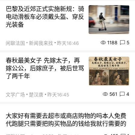
巴黎及近郊正式实施新规：骑
电动滑板车必须戴头盔、穿反
光装备
1188
5
闲聊法国
新闻我来找
昨天16:46
春秋最美女子 先嫁太子，再
嫁公公，后嫁庶子，被后世骂
了两千年
561
4
文学广场
楚汉唐
昨天16:45
大家好有需要去超市或商店购物的吗本人免费
代跑腿只需要把购买物品的钱给我就行需要的