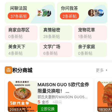
闲聊法国
你问我答
37条新帖
2条新帖
商家自荐区
真情秘密
宠物花草
0条新帖
28条新帖
1条新帖
美食天下
文学广场
亲子家庭
4条新帖
6条新帖
0条新帖
积分商城
更多
MAISON GUO 5欧代金券
限量兑换啦！ ...
郭氏夫妻肺片MAISON GUO5欧代金券限量兑换啦！
5
金币
5欧元
立即兑换
2093人气
1830