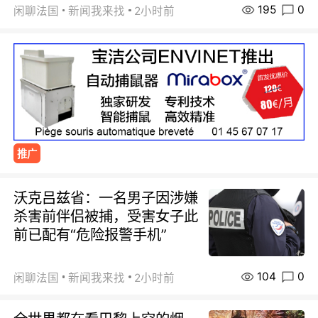
195
0
闲聊法国
新闻我来找
2小时前
推广
沃克吕兹省：一名男子因涉嫌
杀害前伴侣被捕，受害女子此
前已配有“危险报警手机”
104
0
闲聊法国
新闻我来找
2小时前