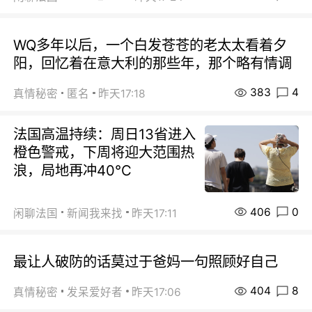
WQ多年以后，一个白发苍苍的老太太看着夕
阳，回忆着在意大利的那些年，那个略有情调
383
4
真情秘密
匿名
昨天17:18
法国高温持续：周日13省进入
橙色警戒，下周将迎大范围热
浪，局地再冲40℃
406
0
闲聊法国
新闻我来找
昨天17:11
最让人破防的话莫过于爸妈一句照顾好自己
404
8
真情秘密
发呆爱好者
昨天17:06