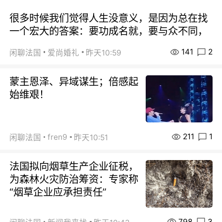
很多时候我们觉得人生没意义，是因为总在找
一个宏大的答案：要功成名就，要与众不同，
141
2
闲聊法国
爱尚婚礼
昨天10:59
蒙主恩泽、异域谋生；倍感起
始维艰！
211
1
fren9
闲聊法国
昨天10:51
法国拟向烟草生产企业征税，
为森林火灾防治筹资：专家称
“烟草企业应承担责任”
798
3