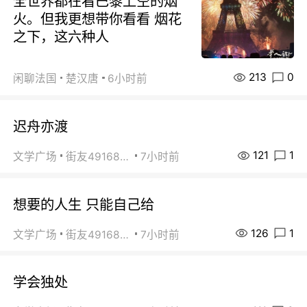
全世界都在看巴黎上空的烟
火。但我更想带你看看 烟花
之下，这六种人
213
0
闲聊法国
楚汉唐
6小时前
迟舟亦渡
121
1
文学广场
街友49168527
7小时前
想要的人生 只能自己给
126
1
文学广场
街友49168527
7小时前
学会独处