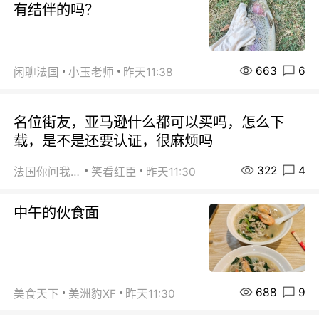
有结伴的吗？
663
6
闲聊法国
小玉老师
昨天11:38
名位街友，亚马逊什么都可以买吗，怎么下
载，是不是还要认证，很麻烦吗
322
4
法国你问我答
笑看红臣
昨天11:30
中午的伙食面
688
9
美食天下
美洲豹XF
昨天11:30