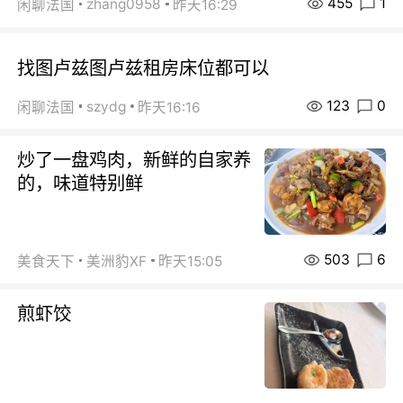
455
1
zhang0958
闲聊法国
昨天16:29
找图卢兹图卢兹租房床位都可以
123
0
szydg
闲聊法国
昨天16:16
炒了一盘鸡肉，新鲜的自家养
的，味道特别鲜
503
6
美食天下
美洲豹XF
昨天15:05
煎虾饺