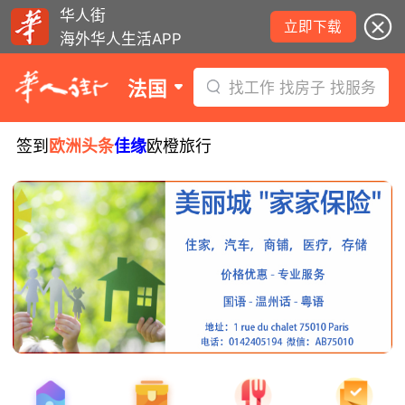
华人街
立即下载
海外华人生活APP
法国
找工作 找房子 找服务
签到
欧洲头条
佳缘
欧橙旅行