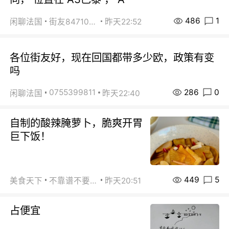
486
1
闲聊法国
街友84710671
昨天22:52
各位街友好，现在回国都带多少欧，政策有变
吗
286
0
0755399811
闲聊法国
昨天22:40
自制的酸辣腌萝卜，脆爽开胃
巨下饭！
449
5
美食天下
不靠谱不要联系
昨天20:51
占便宜