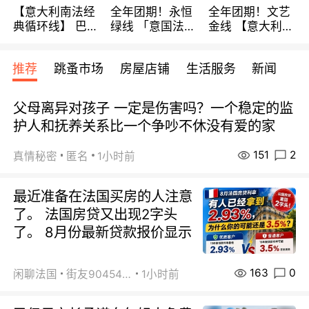
【意大利南法经
全年团期！永恒
全年团期！文艺
典循环线】 巴黎
绿线 「意国法
金线 【意大利一
上下 所有日期铁
南」巴黎上下 去
地】 循环7日游
发！ 全程四星级
意大利 南法 99
全程693欧/人起
推荐
跳蚤市场
房屋店铺
生活服务
新闻
宾馆 108欧/天起
欧/天起 ~包拼房
每周铁发！
全程756欧/位
父母离异对孩子 一定是伤害吗？一个稳定的监
护人和抚养关系比一个争吵不休没有爱的家
151
2
真情秘密
匿名
1小时前
最近准备在法国买房的人注意
了。 法国房贷又出现2字头
了。 8月份最新贷款报价显示
163
0
闲聊法国
街友90454511
1小时前