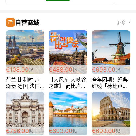
自营商城
更多
€108.00
€488.00
€693.00
起
起
起
荷兰 比利时 卢
【大风车 大峡谷
全年团期！经典
森堡 德国 法国
之旅】 荷比卢德
红线「荷比卢德
超爽玩遍西欧 循
法 巴黎上下 经
法」七天循环 五
环线 全程四星宾
典五国四日游
国 仅售99欧/人/
馆 108欧/人/天
488欧/人
天！巴黎上下！
包拼房~
€756.00
€693.00
€693.00
起
起
起