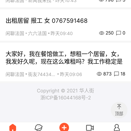
闲聊法国
新闻我来找
昨天10:43
出租居留 报工 女 0767591468
250
0
闲聊法国
六六法国
昨天09:40
大家好，我在餐馆做工，想租一个居留，女，
我发好久呢，现在这么难租吗？我工作稳定是
873
18
闲聊法国
街友74434350
昨天09:06
Copyright © 2021 华人街
浙ICP备16044168号-2
顶部