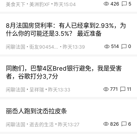
426
5
美食天下
美洲豹XF
昨天15:04
8月法国房贷利率：有人已经拿到2.93%，为
什么你的可能还是3.5%？ 最近准备
514
0
闲聊法国
街友90454511
昨天13:39
同胞们，巴黎4区Bred银行避免，我是受害
者，谷歌打分3,7分
771
11
闲聊法国
呈祥瑞
昨天13:33
丽岙人跑到沈岙拉皮条
826
6
闲聊法国
逝去的生活
昨天13:27