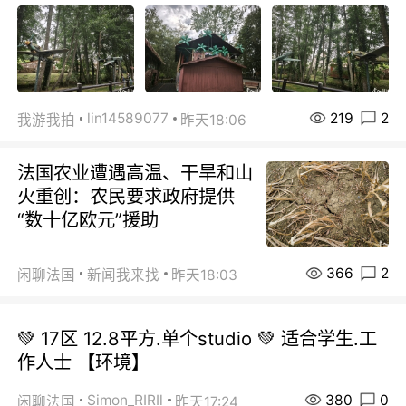
219
2
lin14589077
我游我拍
昨天18:06
法国农业遭遇高温、干旱和山
火重创：农民要求政府提供
“数十亿欧元”援助
366
2
闲聊法国
新闻我来找
昨天18:03
💚 17区 12.8平方.单个studio 💚 适合学生.工
作人士 【环境】
380
0
Simon_RIRIl
闲聊法国
昨天17:24