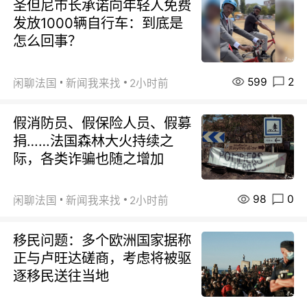
圣但尼市长承诺向年轻人免费
发放1000辆自行车：到底是
怎么回事？
599
2
闲聊法国
新闻我来找
2小时前
假消防员、假保险人员、假募
捐……法国森林大火持续之
际，各类诈骗也随之增加
98
0
闲聊法国
新闻我来找
2小时前
移民问题：多个欧洲国家据称
正与卢旺达磋商，考虑将被驱
逐移民送往当地