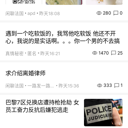
280
0
apd
闲聊法国
昨天18:08
遇到一个吃软饭的，我骂他吃软饭 他还不开
心，我说的是实话啊。。。你一个男的不去搞
1470
25
真情秘密
匿名
昨天16:21
求介绍离婚律师
333
1
闲聊法国
一路发一路发
昨天15:36
巴黎7区兑换店遭持枪抢劫 女
员工奋力反抗后嫌犯逃走