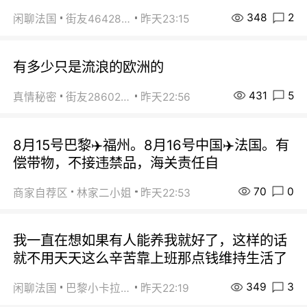
348
2
闲聊法国
街友46428878
昨天23:15
有多少只是流浪的欧洲的
431
5
真情秘密
街友28602925
昨天22:56
8月15号巴黎✈️福州。8月16号中国✈️法国。有
偿带物，不接违禁品，海关责任自
70
0
商家自荐区
林家二小姐
昨天22:53
我一直在想如果有人能养我就好了，这样的话
就不用天天这么辛苦靠上班那点钱维持生活了
349
3
闲聊法国
巴黎小卡拉咪
昨天22:19