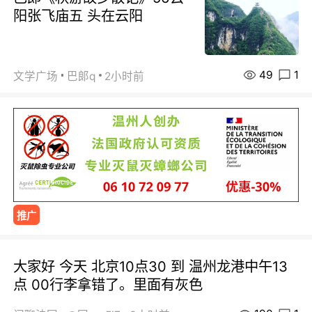
阳张飞庙五 头在云阳
49
1
文学广场
巴郞q
2小时前
推广
大家好 今天 北京10点30 到 温州龙港中午13
点 00行李拿错了。里面有灰色