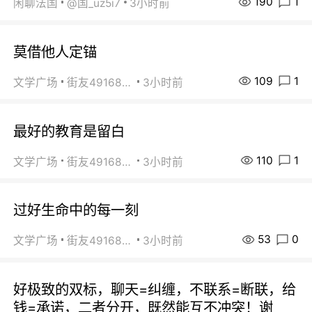
190
1
闲聊法国
@国_uz5i7
3小时前
莫借他人定锚
109
1
文学广场
街友49168527
3小时前
最好的教育是留白
110
1
文学广场
街友49168527
3小时前
过好生命中的每一刻
53
0
文学广场
街友49168527
3小时前
好极致的双标，聊天=纠缠，不联系=断联，给
钱=承诺，二者分开，既然能互不冲突！谢