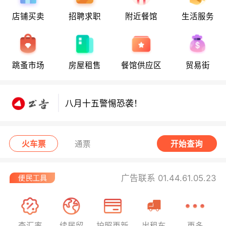
店铺买卖
招聘求职
附近餐馆
生活服务
八月十五警惕恐袭！
跳蚤市场
房屋租售
餐馆供应区
贸易街
八月十五警惕恐袭！
八月十五警惕恐袭！
火车票
通票
开始查询
广告联系 01.44.61.05.23
查汇率
续居留
护照更新
出租车
更多