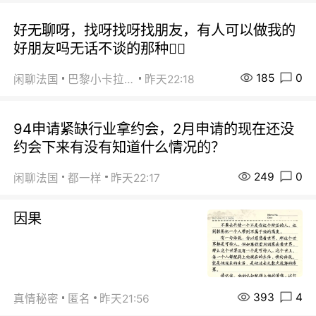
好无聊呀，找呀找呀找朋友，有人可以做我的
好朋友吗无话不谈的那种😮‍💨
185
0
闲聊法国
巴黎小卡拉咪
昨天22:18
94申请紧缺行业拿约会，2月申请的现在还没
约会下来有没有知道什么情况的？
249
0
闲聊法国
都一样
昨天22:17
因果
393
4
真情秘密
匿名
昨天21:56