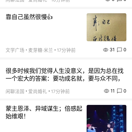
靠自己虽然很慢👍
31
0
文学广场
麦芽糖·米兰
17分钟前
很多时候我们觉得人生没意义，是因为总在找
一个宏大的答案：要功成名就，要与众不同，
11
0
闲聊法国
爱尚婚礼
17分钟前
蒙主恩泽、异域谋生；倍感起
始维艰！