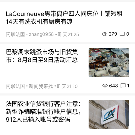
LaCourneuve男带窗户四人间床位上铺短租
14天有洗衣机有厨房有凉
279
0
zhang0958
闲聊法国
昨天21:25
巴黎周末跳蚤市场与旧货集
市：8月8日至9日活动汇总
648
1
闲聊法国
新闻我来找
昨天21:10
法国农业信贷银行客户注意：
新型诈骗瞄准银行账户信息，
912人已输入账号或密码