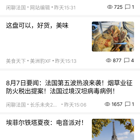
725
1
闲聊法国
网站编辑
昨天15:31
这盘可以，好货，美味
877
4
美食天下
美洲豹XF
昨天15:13
8月7日要闻：法国第五波热浪来袭！烟草业征
防火税出提案！法国过境汉坦病毒病例！
1657
1
闲聊法国
长乐未央2015
昨天15:06
埃菲尔铁塔夏夜：电音派对！