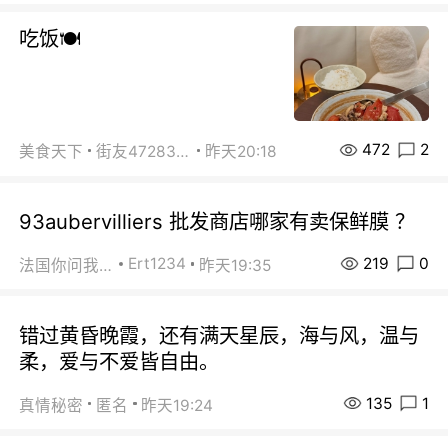
吃饭🍽️
472
2
美食天下
街友472838572
昨天20:18
93aubervilliers 批发商店哪家有卖保鲜膜 ？
219
0
Ert1234
法国你问我答
昨天19:35
错过黄昏晚霞，还有满天星辰，海与风，温与
柔，爱与不爱皆自由。
135
1
真情秘密
匿名
昨天19:24