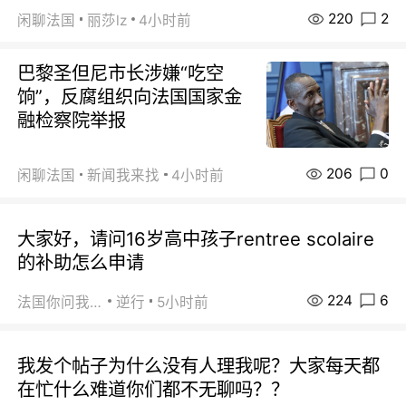
220
2
闲聊法国
丽莎lz
4小时前
巴黎圣但尼市长涉嫌“吃空
饷”，反腐组织向法国国家金
融检察院举报
206
0
闲聊法国
新闻我来找
4小时前
大家好，请问16岁高中孩子rentree scolaire
的补助怎么申请
224
6
法国你问我答
逆行
5小时前
我发个帖子为什么没有人理我呢？大家每天都
在忙什么难道你们都不无聊吗？？