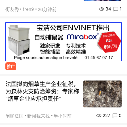
34
1
fren9
街友秀
26分钟前
推广
法国拟向烟草生产企业征税，
为森林火灾防治筹资：专家称
“烟草企业应承担责任”
227
0
闲聊法国
新闻我来找
半小时前