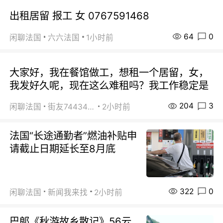
出租居留 报工 女 0767591468
64
0
闲聊法国
六六法国
1小时前
大家好，我在餐馆做工，想租一个居留，女，
我发好久呢，现在这么难租吗？我工作稳定是
204
3
闲聊法国
街友74434350
2小时前
法国“长途通勤者”燃油补贴申
请截止日期延长至8月底
322
0
闲聊法国
新闻我来找
2小时前
巴郞《秋游故乡散记》56云