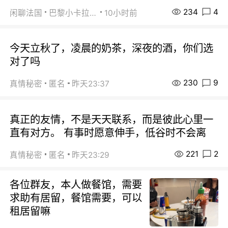
234
4
闲聊法国
巴黎小卡拉咪
10小时前
今天立秋了，凌晨的奶茶，深夜的酒，你们选
对了吗
230
9
真情秘密
匿名
昨天23:37
真正的友情，不是天天联系，而是彼此心里一
直有对方。 有事时愿意伸手，低谷时不会离
221
2
真情秘密
匿名
昨天23:29
各位群友，本人做餐馆，需要
求助有居留，餐馆需要，可以
租居留嘛