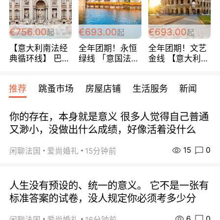
包拼房~
€756.00
€693.00
€693.00
起
起
起
【意大利南法经
全年团期！永恒
全年团期！文艺
典循环线】 巴黎
绿线 「意国法
金线 【意大利一
上下 所有日期铁
南」巴黎上下 去
地】 循环7日游
发！ 全程四星级
意大利 南法 99
全程693欧/人起
推荐
跳蚤市场
房屋店铺
生活服务
新闻
宾馆 108欧/天起
欧/天起 ~包拼房
每周铁发！
全程756欧/位
你的存在，本身就是意义 很多人觉得自己普通
又渺小，没做出什么成绩，好像活着没什么
15
0
闲聊法国
爱尚婚礼
15分钟前
人生没有预设的、统一的意义。 它不是一张有
标准答案的试卷，没人规定你必须考多少分
6
0
闲聊法国
爱尚婚礼
16分钟前