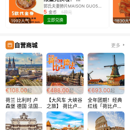
郭氏夫妻肺片MAISON GUO5欧代金券限量兑换啦！
5
金币
5欧元
立即兑换
1992人气
1830
自营商城
更多
€108.00
€488.00
€693.00
起
起
起
荷兰 比利时 卢
【大风车 大峡谷
全年团期！经典
森堡 德国 法国
之旅】 荷比卢德
红线「荷比卢德
超爽玩遍西欧 循
法 巴黎上下 经
法」七天循环 五
环线 全程四星宾
典五国四日游
国 仅售99欧/人/
馆 108欧/人/天
488欧/人
天！巴黎上下！