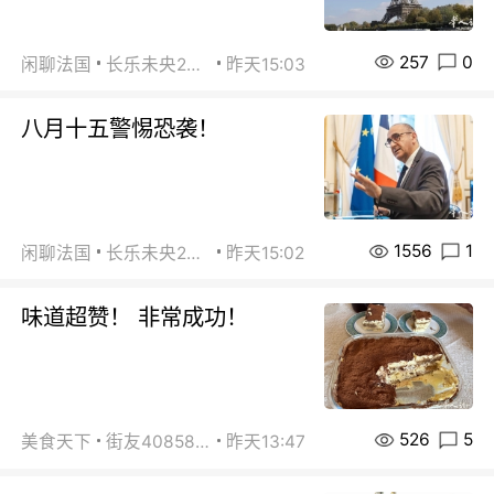
257
0
闲聊法国
长乐未央2015
昨天15:03
八月十五警惕恐袭！
1556
1
闲聊法国
长乐未央2015
昨天15:02
味道超赞！ 非常成功！
526
5
美食天下
街友40858442
昨天13:47