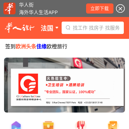
华人街
立即下载
海外华人生活APP
法国
找工作 找房子 找服务
签到
欧洲头条
佳缘
欧橙旅行