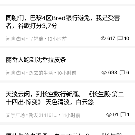
同胞们，巴黎4区Bred银行避免，我是受害
者，谷歌打分3,7分
617
10
闲聊法国
呈祥瑞
10小时前
丽岙人跑到沈岙拉皮条
693
6
闲聊法国
逝去的生活
10小时前
天淡云闲，列长空数行新雁。 《长生殿·第二
十四出·惊变》 天色清淡，白云悠
91
1
文学广场
街友21416156
11小时前