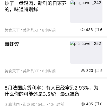
炒了一盘鸡肉，新鲜的自家养
的，味道特别鲜
438
6
美食天下
美洲豹XF
8小时前
煎虾饺
323
5
美食天下
美洲豹XF
8小时前
8月法国房贷利率：有人已经拿到2.93%，为
什么你的可能还是3.5%？ 最近准备
405
0
闲聊法国
街友90454511
10小时前