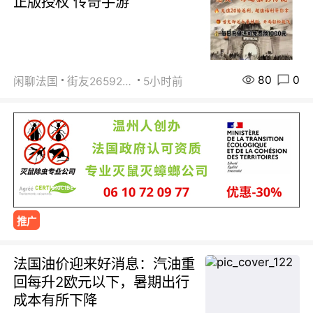
正版授权 传奇手游
80
0
闲聊法国
街友26592800
5小时前
推广
法国油价迎来好消息：汽油重
回每升2欧元以下，暑期出行
成本有所下降