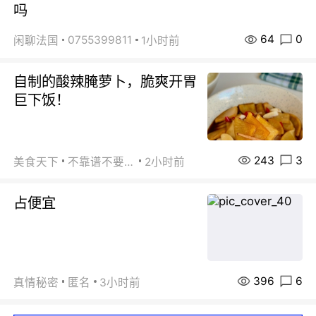
吗
64
0
0755399811
闲聊法国
1小时前
自制的酸辣腌萝卜，脆爽开胃
巨下饭！
243
3
美食天下
不靠谱不要联系
2小时前
占便宜
396
6
真情秘密
匿名
3小时前