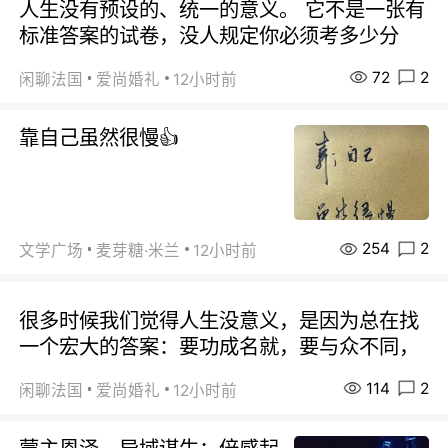
人生没有预设的、统一的意义。 它不是一张有
标准答案的试卷，没人规定你必须考多少分
72
2
闲聊法国
爱尚婚礼
12小时前
靠自己虽然很慢👍
254
2
文学广场
麦芽糖·米兰
12小时前
很多时候我们觉得人生没意义，是因为总在找
一个宏大的答案：要功成名就，要与众不同，
114
2
闲聊法国
爱尚婚礼
12小时前