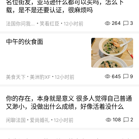
名位街友，亚马逊什么都可以买吗，怎么下
载，是不是还要认证，很麻烦吗
264
3
法国你问我答
笑看红臣
12小时前
中午的伙食面
645
9
美食天下
美洲豹XF
12小时前
你的存在，本身就是意义 很多人觉得自己普通
又渺小，没做出什么成绩，好像活着没什么
108
2
闲聊法国
爱尚婚礼
12小时前