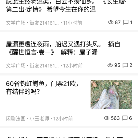
愿此生终老温柔，白云不羡仙乡。 《长生殿·
第二出·定情》 希望今生在你的温
87
1
文学广场
街友21416156
11小时前
屋漏更遭连夜雨，船迟又遇打头风。 摘自
《醒世恒言·卷一》 解释：屋子漏
95
2
文学广场
街友21416156
12小时前
60省钓虹鳟鱼，门票21欧，
有结伴的吗？
563
6
闲聊法国
小玉老师
12小时前