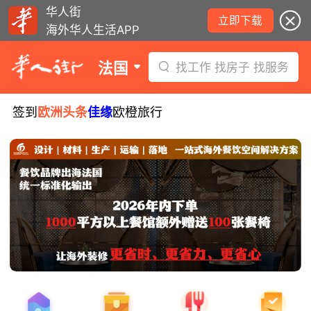
华人街
立即下载
海外华人生活APP
法国
找工作 找房子 找服务
签到
欧洲头条
佳缘
欧橙旅行