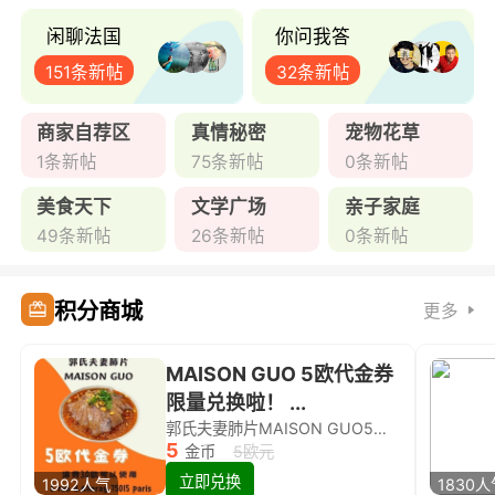
闲聊法国
你问我答
151条新帖
32条新帖
商家自荐区
真情秘密
宠物花草
1条新帖
75条新帖
0条新帖
美食天下
文学广场
亲子家庭
49条新帖
26条新帖
0条新帖
积分商城
更多
MAISON GUO 5欧代金券
限量兑换啦！ ...
郭氏夫妻肺片MAISON GUO5欧代金券限量兑换啦！
5
金币
5欧元
立即兑换
1992人气
1830