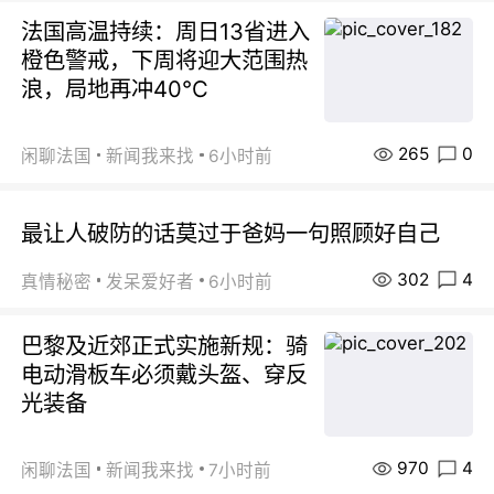
法国高温持续：周日13省进入
橙色警戒，下周将迎大范围热
浪，局地再冲40℃
265
0
闲聊法国
新闻我来找
6小时前
最让人破防的话莫过于爸妈一句照顾好自己
302
4
真情秘密
发呆爱好者
6小时前
巴黎及近郊正式实施新规：骑
电动滑板车必须戴头盔、穿反
光装备
970
4
闲聊法国
新闻我来找
7小时前