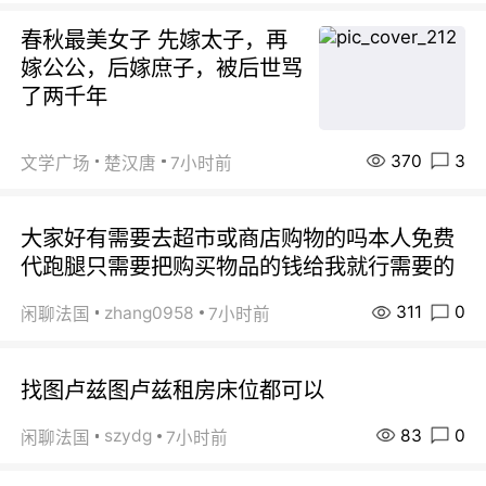
春秋最美女子 先嫁太子，再
嫁公公，后嫁庶子，被后世骂
了两千年
370
3
文学广场
楚汉唐
7小时前
大家好有需要去超市或商店购物的吗本人免费
代跑腿只需要把购买物品的钱给我就行需要的
311
0
zhang0958
闲聊法国
7小时前
找图卢兹图卢兹租房床位都可以
83
0
szydg
闲聊法国
7小时前