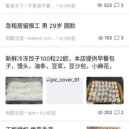
323
3
美食天下
不靠谱不要联系
4小时前
急租居留报工 男 29岁 圆脸
153
3
elabed yuhua
闲聊法国
4小时前
新鲜冷冻饺子100粒22欧，本店提供早餐包
子，馒头，油条，豆浆，豆沙包，小麻花，
202
2
apd
闲聊法国
4小时前