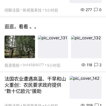
277
0
闲聊法国
新闻我来找
5小时前
逛逛，看看 。。
118
2
lin14589077
我游我拍
5小时前
法国农业遭遇高温、干旱和山
火重创：农民要求政府提供
“数十亿欧元”援助
209
1
闲聊法国
新闻我来找
5小时前