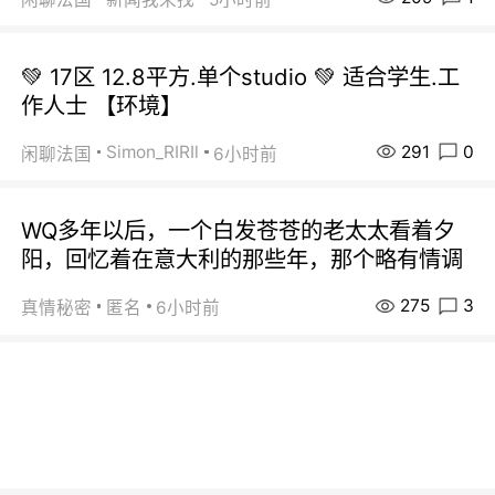
💚 17区 12.8平方.单个studio 💚 适合学生.工
作人士 【环境】
291
0
Simon_RIRIl
闲聊法国
6小时前
WQ多年以后，一个白发苍苍的老太太看着夕
阳，回忆着在意大利的那些年，那个略有情调
275
3
真情秘密
匿名
6小时前