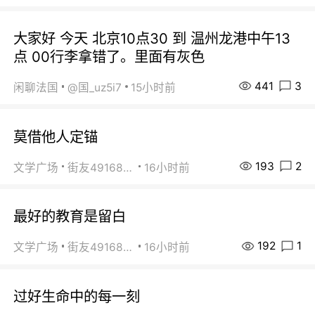
大家好 今天 北京10点30 到 温州龙港中午13
点 00行李拿错了。里面有灰色
441
3
闲聊法国
@国_uz5i7
15小时前
莫借他人定锚
193
2
文学广场
街友49168527
16小时前
最好的教育是留白
192
1
文学广场
街友49168527
16小时前
过好生命中的每一刻