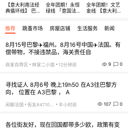
【意大利南法经
全年团期！永恒
全年团期！文艺
典循环线】 巴黎
绿线 「意国法
金线 【意大利一
上下 所有日期铁
南」巴黎上下 去
地】 循环7日游
发！ 全程四星级
意大利 南法 99
全程693欧/人起
推荐
跳蚤市场
房屋店铺
生活服务
新闻
宾馆 108欧/天起
欧/天起 ~包拼房
每周铁发！
全程756欧/位
8月15号巴黎✈️福州。8月16号中国✈️法国。有
偿带物，不接违禁品，海关责任自
9
0
商家自荐区
林家二小姐
12分钟前
寻找证人 8月6号 晚上19h50 在A3往巴黎方
向， 位置在 A3巴黎 ， A
107
0
闲聊法国
街友84710671
半小时前
各位街友好，现在回国都带多少欧，政策有变