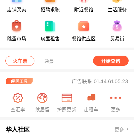
店铺买卖
招聘求职
附近餐馆
生活服务
跳蚤市场
房屋租售
餐馆供应区
贸易街
火车票
通票
开始查询
广告联系 01.44.61.05.23
查汇率
续居留
护照更新
出租车
更多
华人社区
更多