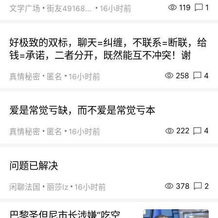
119
1
文学广场
街友49168527
16小时前
好极致的双标，聊天=纠缠，不联系=断联，给
钱=承诺，二者分开，既然能互不冲突！谢
258
4
真情秘密
匿名
16小时前
爱是常觉亏缺，而不爱是常觉亏本
222
4
真情秘密
匿名
16小时前
问题已解决
378
2
闲聊法国
丽莎lz
16小时前
巴黎圣但尼市长涉嫌“吃空