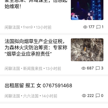
蒙主恩泽、异域谋生；倍感起
始维艰！
177
1
fren9
闲聊法国
13小时前
法国拟向烟草生产企业征税，
为森林火灾防治筹资：专家称
“烟草企业应承担责任”
687
3
闲聊法国
新闻我来找
13小时前
出租居留 报工 女 0767591468
222
0
闲聊法国
六六法国
14小时前