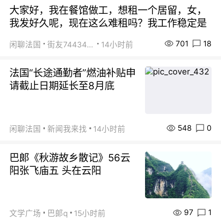
大家好，我在餐馆做工，想租一个居留，女，
我发好久呢，现在这么难租吗？我工作稳定是
701
18
闲聊法国
街友74434350
14小时前
法国“长途通勤者”燃油补贴申
请截止日期延长至8月底
548
0
闲聊法国
新闻我来找
14小时前
巴郞《秋游故乡散记》56云
阳张飞庙五 头在云阳
97
1
文学广场
巴郞q
15小时前