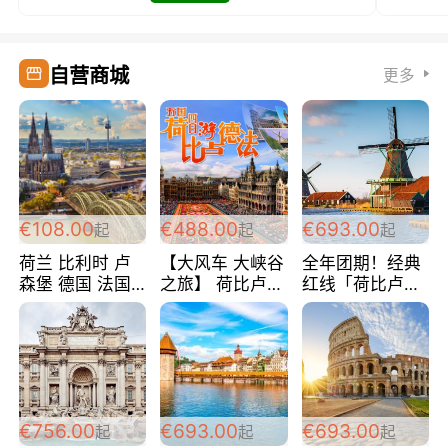
自营商城
更多
€108.00
€488.00
€693.00
起
起
起
荷兰 比利时 卢
【大风车 大峡谷
全年团期！经典
森堡 德国 法国
之旅】 荷比卢德
红线「荷比卢德
超爽玩遍西欧 循
法 巴黎上下 经
法」七天循环 五
环线 全程四星宾
典五国四日游
国 仅售99欧/人/
馆 108欧/人/天
488欧/人
天！巴黎上下！
包拼房~
€756.00
€693.00
€693.00
起
起
起