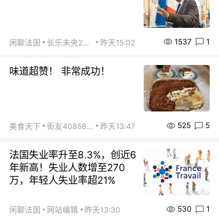
1537
1
闲聊法国
长乐未央2015
昨天15:02
味道超赞！ 非常成功！
525
5
美食天下
街友40858442
昨天13:47
法国失业率升至8.3%，创近6
年新高！失业人数增至270
万，年轻人失业率超21%
530
1
闲聊法国
网站编辑
昨天13:30