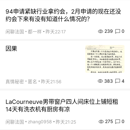
94申请紧缺行业拿约会，2月申请的现在还没
约会下来有没有知道什么情况的？
239
0
闲聊法国
都一样
昨天22:17
因果
383
4
真情秘密
匿名
昨天21:56
LaCourneuve男带窗户四人间床位上铺短租
14天有洗衣机有厨房有凉
275
0
zhang0958
闲聊法国
昨天21:25