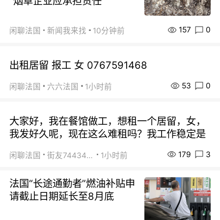
“烟草企业应承担责任”
157
0
闲聊法国
新闻我来找
10分钟前
出租居留 报工 女 0767591468
53
0
闲聊法国
六六法国
1小时前
大家好，我在餐馆做工，想租一个居留，女，
我发好久呢，现在这么难租吗？我工作稳定是
179
3
闲聊法国
街友74434350
1小时前
法国“长途通勤者”燃油补贴申
请截止日期延长至8月底