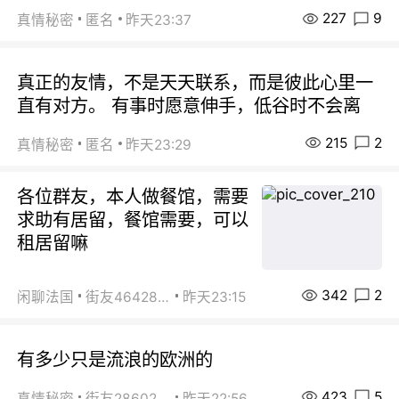
227
9
真情秘密
匿名
昨天23:37
真正的友情，不是天天联系，而是彼此心里一
直有对方。 有事时愿意伸手，低谷时不会离
215
2
真情秘密
匿名
昨天23:29
各位群友，本人做餐馆，需要
求助有居留，餐馆需要，可以
租居留嘛
342
2
闲聊法国
街友46428878
昨天23:15
有多少只是流浪的欧洲的
423
5
真情秘密
街友28602925
昨天22:56