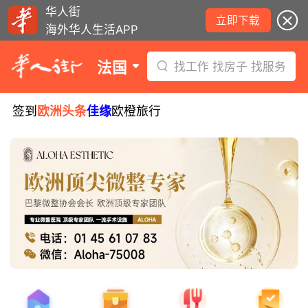
华人街
立即下载
海外华人生活APP
法国
找工作 找房子 找服务
签到
欧洲头条
佳缘
欧橙旅行