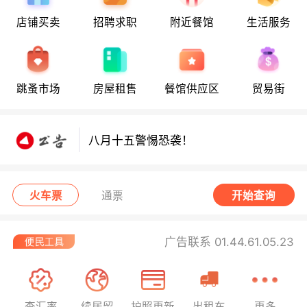
店铺买卖
招聘求职
附近餐馆
生活服务
八月十五警惕恐袭！
跳蚤市场
房屋租售
餐馆供应区
贸易街
八月十五警惕恐袭！
八月十五警惕恐袭！
火车票
通票
开始查询
广告联系 01.44.61.05.23
查汇率
续居留
护照更新
出租车
更多