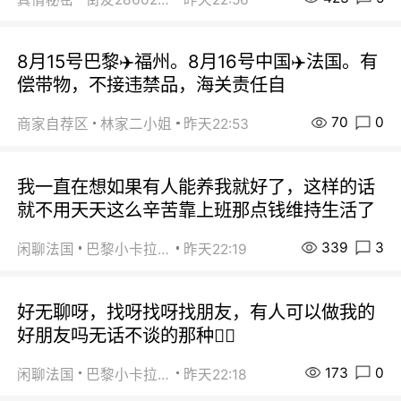
8月15号巴黎✈️福州。8月16号中国✈️法国。有
偿带物，不接违禁品，海关责任自
70
0
商家自荐区
林家二小姐
昨天22:53
我一直在想如果有人能养我就好了，这样的话
就不用天天这么辛苦靠上班那点钱维持生活了
339
3
闲聊法国
巴黎小卡拉咪
昨天22:19
好无聊呀，找呀找呀找朋友，有人可以做我的
好朋友吗无话不谈的那种😮‍💨
173
0
闲聊法国
巴黎小卡拉咪
昨天22:18