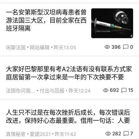
一名安第斯型汉坦病毒患者曾
游法国三大区，目前全家在西
班牙隔离
396
0
闲聊法国
网站编辑
昨天13:05
大家好巴黎那里有考A2法语有没有联系方式家
庭居留第一次拿过来是一年的下次换要不要
692
15
法国你问我答
付出与回报
昨天12:24
人生只不过是在每次挫折后成长，每次错误后
改进，保持好心态最重要。借用一句话：人要
282
7
真情秘密
愛諾2021
昨天11:42