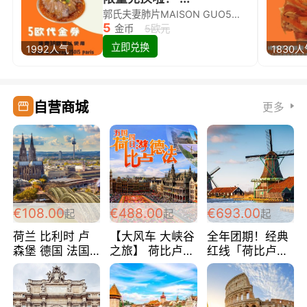
郭氏夫妻肺片MAISON GUO5欧代金券限量兑换啦！
5
金币
5欧元
立即兑换
1992人气
1830
自营商城
更多
€108.00
€488.00
€693.00
起
起
起
荷兰 比利时 卢
【大风车 大峡谷
全年团期！经典
森堡 德国 法国
之旅】 荷比卢德
红线「荷比卢德
超爽玩遍西欧 循
法 巴黎上下 经
法」七天循环 五
环线 全程四星宾
典五国四日游
国 仅售99欧/人/
馆 108欧/人/天
488欧/人
天！巴黎上下！