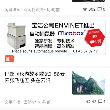
302
0
闲聊法国
新闻我来找
1小时前
推广
巴郞《秋游故乡散记》56云
阳张飞庙五 头在云阳
47
1
文学广场
巴郞q
2小时前