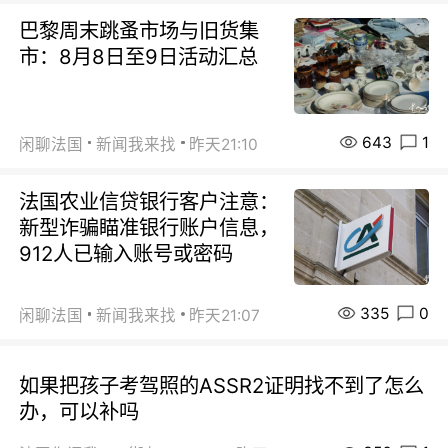
巴黎周末跳蚤市场与旧货集
市：8月8日至9日活动汇总
643
1
闲聊法国
新闻我来找
昨天21:10
法国农业信贷银行客户注意：
新型诈骗瞄准银行账户信息，
912人已输入账号或密码
335
0
闲聊法国
新闻我来找
昨天21:07
如果把孩子考驾照的ASSR2证明找不到了怎么
办，可以补吗