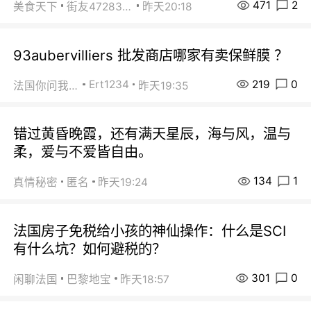
471
2
美食天下
街友472838572
昨天20:18
93aubervilliers 批发商店哪家有卖保鲜膜 ？
219
0
Ert1234
法国你问我答
昨天19:35
错过黄昏晚霞，还有满天星辰，海与风，温与
柔，爱与不爱皆自由。
134
1
真情秘密
匿名
昨天19:24
法国房子免税给小孩的神仙操作：什么是SCI
有什么坑？如何避税的？
301
0
闲聊法国
巴黎地宝
昨天18:57