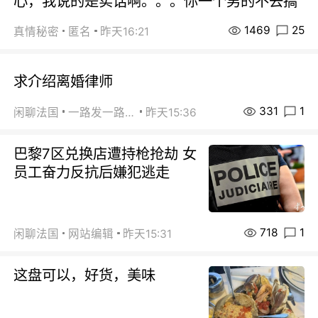
心，我说的是实话啊。。。你一个男的不去搞
1469
25
真情秘密
匿名
昨天16:21
求介绍离婚律师
331
1
闲聊法国
一路发一路发
昨天15:36
巴黎7区兑换店遭持枪抢劫 女
员工奋力反抗后嫌犯逃走
718
1
闲聊法国
网站编辑
昨天15:31
这盘可以，好货，美味