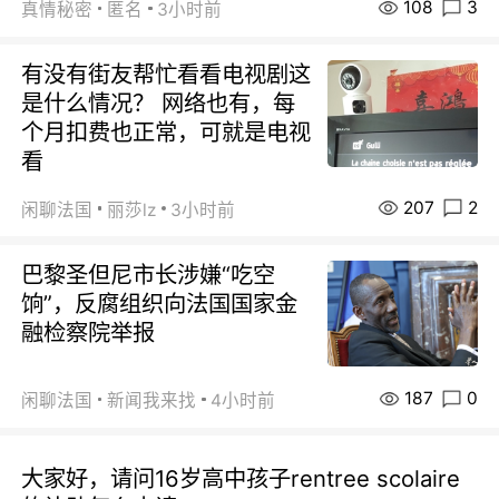
108
3
真情秘密
匿名
3小时前
有没有街友帮忙看看电视剧这
是什么情况？ 网络也有，每
个月扣费也正常，可就是电视
看
207
2
闲聊法国
丽莎lz
3小时前
巴黎圣但尼市长涉嫌“吃空
饷”，反腐组织向法国国家金
融检察院举报
187
0
闲聊法国
新闻我来找
4小时前
大家好，请问16岁高中孩子rentree scolaire