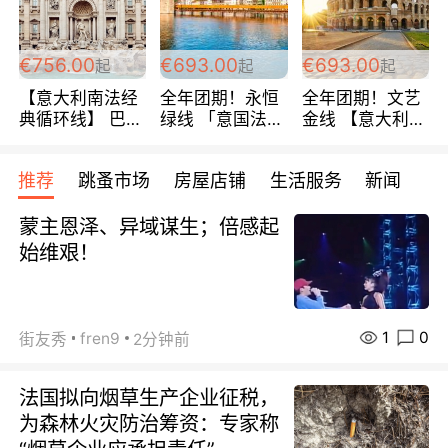
包拼房~
€756.00
€693.00
€693.00
起
起
起
【意大利南法经
全年团期！永恒
全年团期！文艺
典循环线】 巴黎
绿线 「意国法
金线 【意大利一
上下 所有日期铁
南」巴黎上下 去
地】 循环7日游
发！ 全程四星级
意大利 南法 99
全程693欧/人起
推荐
跳蚤市场
房屋店铺
生活服务
新闻
宾馆 108欧/天起
欧/天起 ~包拼房
每周铁发！
全程756欧/位
蒙主恩泽、异域谋生；倍感起
始维艰！
1
0
fren9
街友秀
2分钟前
法国拟向烟草生产企业征税，
为森林火灾防治筹资：专家称