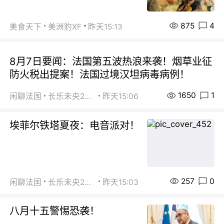
875
4
美食天下
美洲豹XF
昨天15:13
8月7日要闻：法国第五波热浪来袭！烟草业征
防火税出提案！法国过境汉坦病毒病例！
1650
1
闲聊法国
长乐未央2015
昨天15:06
埃菲尔铁塔夏夜：电音派对！
257
0
闲聊法国
长乐未央2015
昨天15:03
八月十五警惕恐袭！