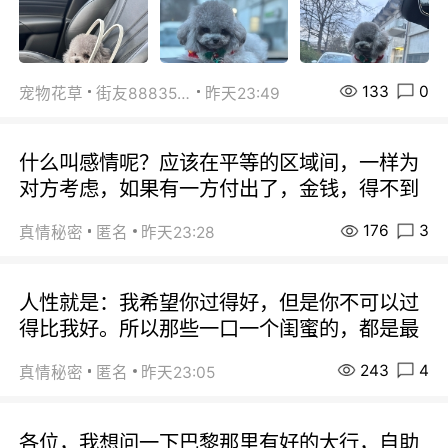
133
0
宠物花草
街友88835518
昨天23:49
什么叫感情呢？应该在平等的区域间，一样为
对方考虑，如果有一方付出了，金钱，得不到
176
3
真情秘密
匿名
昨天23:28
人性就是：我希望你过得好，但是你不可以过
得比我好。所以那些一口一个闺蜜的，都是最
243
4
真情秘密
匿名
昨天23:05
各位，我想问一下巴黎那里有好的大行，自助