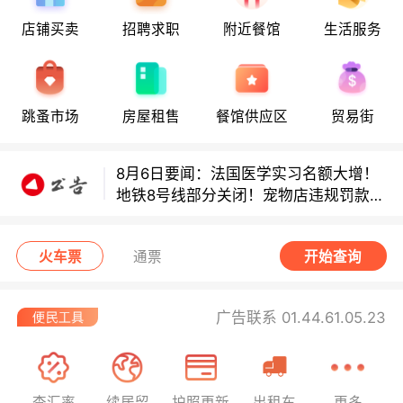
店铺买卖
招聘求职
附近餐馆
生活服务
8月6日要闻：法国医学实习名额大增！
地铁8号线部分关闭！宠物店违规罚款出
炉！
巴黎地铁音乐家海选启动！
跳蚤市场
房屋租售
餐馆供应区
贸易街
8月6日要闻：法国医学实习名额大增！
地铁8号线部分关闭！宠物店违规罚款出
炉！
巴黎地铁音乐家海选启动！
火车票
通票
开始查询
广告联系 01.44.61.05.23
查汇率
续居留
护照更新
出租车
更多