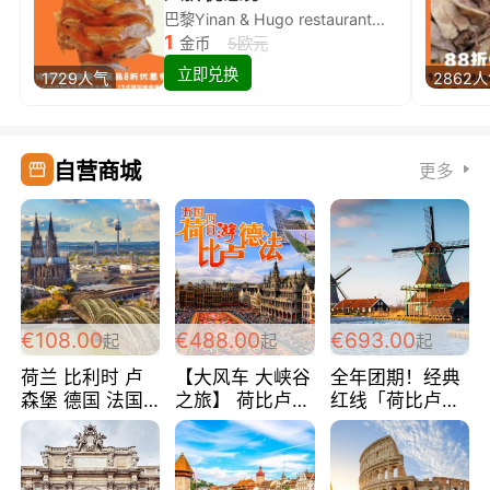
巴黎Yinan & Hugo restaurant除简餐类全场8折
1
金币
5欧元
立即兑换
1729人气
2862
自营商城
更多
€108.00
€488.00
€693.00
起
起
起
荷兰 比利时 卢
【大风车 大峡谷
全年团期！经典
森堡 德国 法国
之旅】 荷比卢德
红线「荷比卢德
超爽玩遍西欧 循
法 巴黎上下 经
法」七天循环 五
环线 全程四星宾
典五国四日游
国 仅售99欧/人/
馆 108欧/人/天
488欧/人
天！巴黎上下！