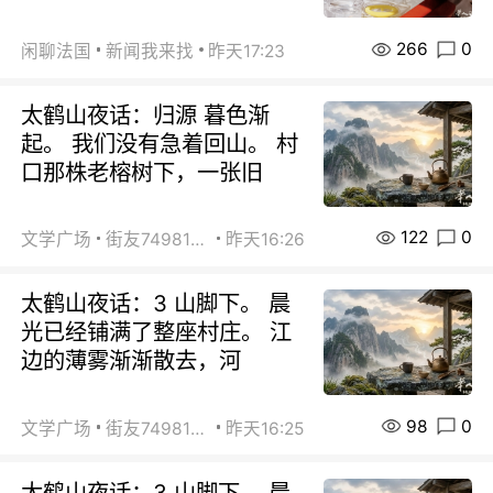
266
0
闲聊法国
新闻我来找
昨天17:23
太鹤山夜话：归源 暮色渐
起。 我们没有急着回山。 村
口那株老榕树下，一张旧
122
0
文学广场
街友74981146
昨天16:26
太鹤山夜话：3 山脚下。 晨
光已经铺满了整座村庄。 江
边的薄雾渐渐散去，河
98
0
文学广场
街友74981146
昨天16:25
太鹤山夜话：3 山脚下。 晨