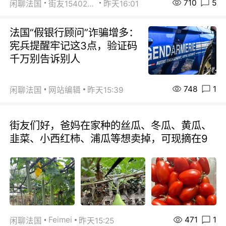
710
5
闲聊法国
街友15402223
昨天16:01
法国“假银行顾问”诈骗增多：
宪兵提醒牢记这3点，验证码
千万别告诉别人
748
1
闲聊法国
网站编辑
昨天15:39
街友们好，爸妈在家种的丝瓜、冬瓜、黄瓜、
韭菜、小西红柿、浦瓜等想卖掉，可现摘在9
471
1
Feimei
闲聊法国
昨天15:25