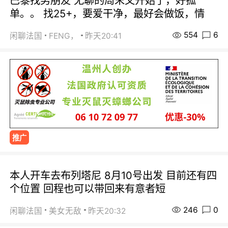
巴黎找男朋友 无聊的周末又开始了，好孤
单。。 找25+，要爱干净，最好会做饭，情
554
6
闲聊法国
FENG，
昨天20:41
推广
本人开车去布列塔尼 8月10号出发 目前还有四
个位置 回程也可以带回来有意者短
246
0
闲聊法国
美女无敌
昨天20:32