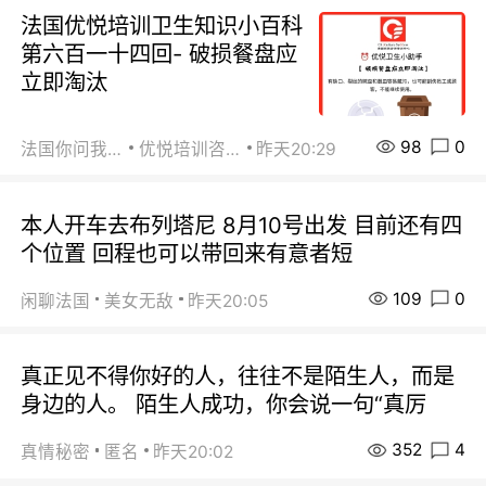
法国优悦培训卫生知识小百科
第六百一十四回- 破损餐盘应
立即淘汰
98
0
法国你问我答
优悦培训咨询
昨天20:29
本人开车去布列塔尼 8月10号出发 目前还有四
个位置 回程也可以带回来有意者短
109
0
闲聊法国
美女无敌
昨天20:05
真正见不得你好的人，往往不是陌生人，而是
身边的人。 陌生人成功，你会说一句“真厉
352
4
真情秘密
匿名
昨天20:02