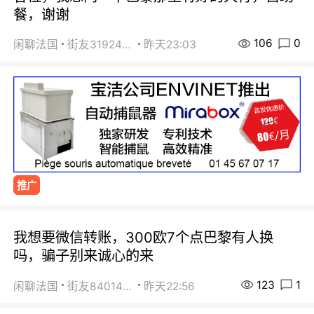
餐，谢谢
106
0
闲聊法国
街友31924072
昨天23:03
推广
我想要微信转账，300欧7个点巴黎有人换
吗，骗子别来诚心的来
123
1
闲聊法国
街友84014588
昨天22:56