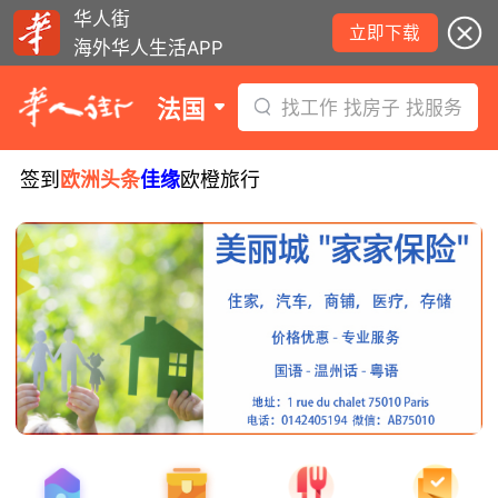
华人街
立即下载
海外华人生活APP
法国
找工作 找房子 找服务
签到
欧洲头条
佳缘
欧橙旅行