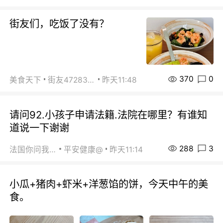
街友们，吃饭了没有？
370
0
美食天下
街友472838572
昨天11:48
请问92.小孩子申请法籍.法院在哪里？有谁知
道说一下谢谢
288
3
法国你问我答
平安健康@
昨天11:14
小瓜+猪肉+虾米+洋葱馅的饼，今天中午的美
食。