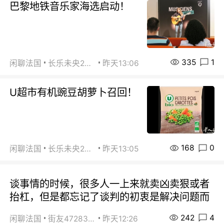
巴黎地铁音乐家海选启动！
335
1
闲聊法国
长乐未央2015
昨天13:06
U超市有机豌豆胡萝卜召回！
168
0
闲聊法国
长乐未央2015
昨天13:05
谈事情的时候，很多人一上来就卖凶卖狠或者
抬杠，但是都忘记了谈判的初衷是解决问题而
242
4
闲聊法国
街友472838572
昨天12:26