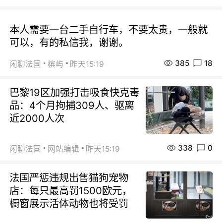
本人需要一台二手自行车，不要太贵，一般就
可以，有的私信我，谢谢。
385
18
闲聊法国
槟屿
昨天15:19
巴黎19区加强打击吸食快克毒
品：4个月拘捕309人、驱离
近2000人次
338
0
闲聊法国
网站编辑
昨天15:19
法国严惩违规出售猫狗宠物
店：每只最高罚1500欧元，
橱窗展示活体动物也将受罚