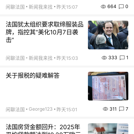
664
0
闲聊法国
新闻我来找
昨天15:07
法国犹太组织要求取缔服装品
牌，指控其“美化10月7日袭
击”
333
1
闲聊法国
新闻我来找
昨天15:03
关于报税的疑难解答
311
7
George123
闲聊法国
昨天15:01
法国房贷金额回升：2025年