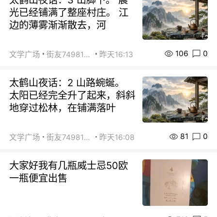
光已经铺满了整座村庄。 江
边的薄雾渐渐散去，河
106
0
文学广场
街友74981146
昨天16:13
太鹤山夜话：2 山路蜿蜒。
太阳已经完全升了起来，斜斜
地穿过松林，在铺满落叶
81
0
文学广场
街友74981146
昨天16:08
大家好我有几瓶威士忌50欧
一瓶便宜出售