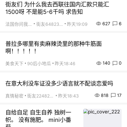
街友们 为什么我去西联往国内汇款只能汇
1500呀 不是能5-6千吗 求告知
627
6
法国你问我答
街友64823891
昨天19:09
普拉多哪里有卖麻辣烫里的那种牛筋面
啊！！！！！
140
0
美食天下
90后小地瓜
昨天18:46
在意大利没车证没多少语言就不配谈恋爱吗
818
17
真情秘密
街友22482465
昨天18:43
自给自足 自生自养 独树一
帜。 没有施肥。 mini小番