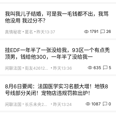
我叫我儿子结婚，可是我一毛钱都不出，我骂
他没用 我过分不？
1791
26
真情秘密
匿名
昨天13:37
挂EDF一年半了一张没给我，93区一个有点秃
顶男，钱给他300，一年半了没给我一
635
5
闲聊法国
街友42612092
昨天13:36
8月6日要闻：法国医学实习名额大增！地铁8
号线部分关闭！宠物店违规罚款出炉！
1087
0
闲聊法国
长乐未央2015
昨天13:24