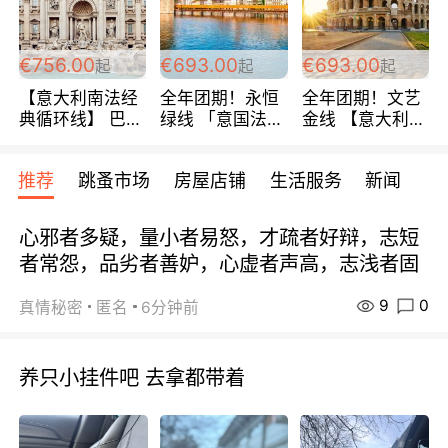
包拼房~
€756.00
€693.00
€693.00
起
起
起
【意大利南法经
全年团期！永恒
全年团期！文艺
典循环线】 巴黎
绿线 「意国法
金线 【意大利一
上下 所有日期铁
南」巴黎上下 去
地】 循环7日游
发！ 全程四星级
意大利 南法 99
全程693欧/人起
推荐
跳蚤市场
房屋店铺
生活服务
新闻
宾馆 108欧/天起
欧/天起 ~包拼房
每周铁发！
全程756欧/位
心邪者多疑，量小者易怒，才疏者好辩，志短
者常怨，品劣者善妒，心虚者声高，志浅者固
9
0
真情秘密
匿名
6分钟前
养只小挂件吧 去拿都带着