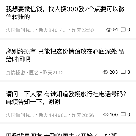
我想要微信钱，找人换300欧7个点要可以微
信转账的
91
0
法国你问我答
街友84014588
昨天22:50
离别终须有 只能把这份情谊放在心底深处 留
给时间吧
203
8
真情秘密
匿名
昨天21:12
请问一下大家 有谁知道欧翔旅行社电话号码？
麻烦告知一下，谢谢
100
0
法国你问我答
街友44498484
昨天20:56