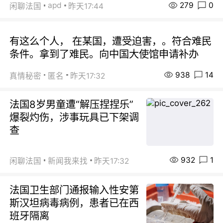
279
0
apd
闲聊法国
昨天17:44
有这么个人， 在某国，遭受迫害，。符合难民
条件。拿到了难民。向中国大使馆申请补办
938
14
真情秘密
匿名
昨天17:32
法国8岁男童遭“解压捏捏乐”
爆裂灼伤，涉事玩具已下架调
查
932
1
闲聊法国
新闻我来找
昨天17:32
法国卫生部门通报输入性安第
斯汉坦病毒病例，患者已在西
班牙隔离