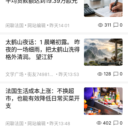
平均贷款额达到19.39万欧元
311
0
闲聊法国
网站编辑
昨天14:01
太鹤山夜话：1 晨曦初露。 昨
夜的一场细雨，把太鹤山洗得
格外清润。 望江舒
128
0
文学广场
街友74981146
昨天13:53
法国生活成本上涨：不换超
市，也能有效降低日常买菜开
支
402
0
闲聊法国
网站编辑
昨天13:48