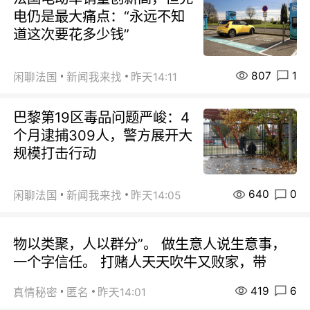
电仍是最大痛点：“永远不知
道这次要花多少钱”
807
1
闲聊法国
新闻我来找
昨天14:11
巴黎第19区毒品问题严峻：4
个月逮捕309人，警方展开大
规模打击行动
640
0
闲聊法国
新闻我来找
昨天14:05
物以类聚，人以群分”。 做生意人说生意事，
一个字信任。 打赌人天天吹牛又败家，带
419
6
真情秘密
匿名
昨天14:01