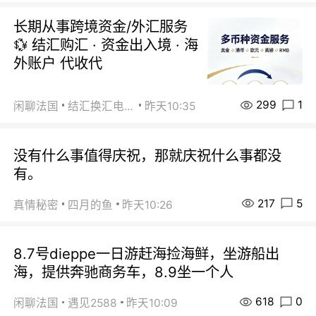
长期从事跨境资金/外汇服务
💱 结汇购汇 · 资金出入境 · 海
外账户 代收代
299
1
闲聊法国
结汇换汇电汇
昨天10:35
没有什么事值得庆祝，那就庆祝什么事都没
有。
217
5
真情秘密
四月的鱼
昨天10:26
8.7号dieppe一日游赶海捡海鲜，坐游船出
海，提供奔驰商务车，8.9坐一个人
618
0
闲聊法国
遇见2588
昨天10:09