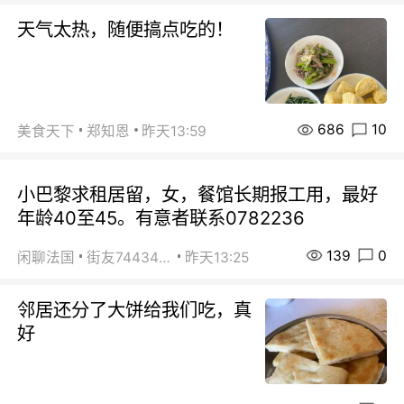
天气太热，随便搞点吃的！
686
10
美食天下
郑知恩
昨天13:59
小巴黎求租居留，女，餐馆长期报工用，最好
年龄40至45。有意者联系0782236
139
0
闲聊法国
街友74434350
昨天13:25
邻居还分了大饼给我们吃，真
好