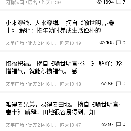
1394
7
闲聊法国
匿名
昨天11:19
小来穿线，大来穿绢。 摘自《喻世明言·卷
十》 解释：指年幼时养成生活俭朴的
105
0
文学广场
街友21416156
昨天10:49
惜福积福。 摘自《喻世明言·卷十》 解释：珍
惜福气，就能积攒福气。 感
89
0
文学广场
街友21416156
昨天10:48
难得者兄弟，易得者田地。 摘自《喻世明言·
卷十》 解释：田地很容易得到，知
97
0
文学广场
街友21416156
昨天10:47