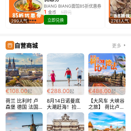
BIANG BIANG面馆85折优惠券
1
金币
5欧元
立即兑换
299人气
2761人气
自营商城
更多
€108.00
€288.00
€488.00
起
起
起
荷兰 比利时 卢
8月14日诺曼底
【大风车 大峡谷
森堡 德国 法国
大潮赶海！捡海
之旅】 荷比卢德
超爽玩遍西欧 循
鲜！轻轻松松海
法 巴黎上下 经
环线 全程四星宾
边爽玩三日游
典五国四日游
馆 108欧/人/天
288欧/人
488欧/人