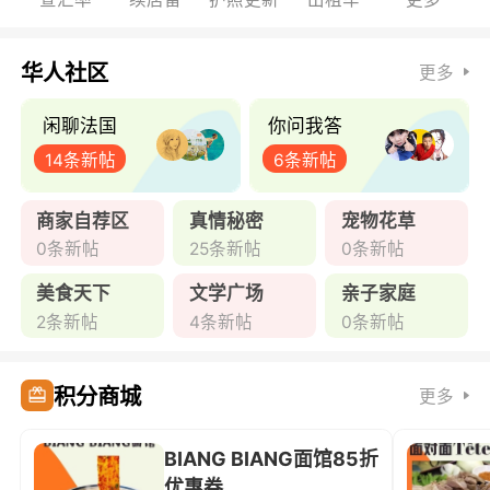
华人社区
更多
闲聊法国
你问我答
14条新帖
6条新帖
商家自荐区
真情秘密
宠物花草
0条新帖
25条新帖
0条新帖
美食天下
文学广场
亲子家庭
2条新帖
4条新帖
0条新帖
积分商城
更多
BIANG BIANG面馆85折
优惠券