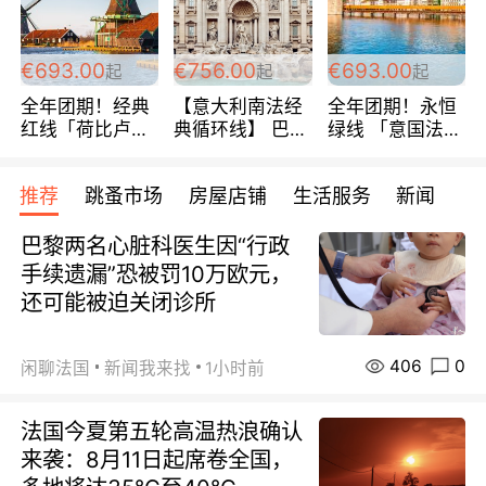
€693.00
€756.00
€693.00
起
起
起
全年团期！经典
【意大利南法经
全年团期！永恒
红线「荷比卢德
典循环线】 巴黎
绿线 「意国法
法」七天循环 五
上下 所有日期铁
南」巴黎上下 去
国 仅售99欧/人/
发！ 全程四星级
意大利 南法 99
推荐
跳蚤市场
房屋店铺
生活服务
新闻
天！巴黎上下！
宾馆 108欧/天起
欧/天起 ~包拼房
包拼房~
全程756欧/位
巴黎两名心脏科医生因“行政
手续遗漏”恐被罚10万欧元，
还可能被迫关闭诊所
406
0
闲聊法国
新闻我来找
1小时前
法国今夏第五轮高温热浪确认
来袭：8月11日起席卷全国，