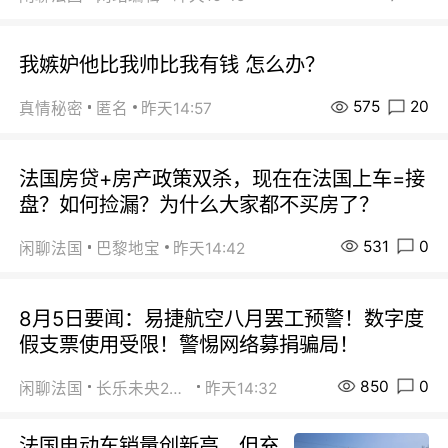
我嫉妒他比我帅比我有钱 怎么办？
575
20
真情秘密
匿名
昨天14:57
法国房贷+房产政策双杀，现在在法国上车=接
盘？如何捡漏？为什么大家都不买房了？
531
0
闲聊法国
巴黎地宝
昨天14:42
8月5日要闻：易捷航空八月罢工预警！数字度
假支票使用受限！警惕网络募捐骗局！
850
0
闲聊法国
长乐未央2015
昨天14:32
法国电动车销量创新高，但充