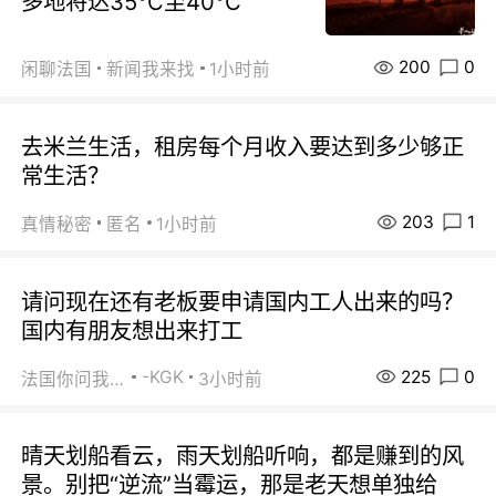
多地将达35℃至40℃
200
0
闲聊法国
新闻我来找
1小时前
去米兰生活，租房每个月收入要达到多少够正
常生活？
203
1
真情秘密
匿名
1小时前
请问现在还有老板要申请国内工人出来的吗？
国内有朋友想出来打工
225
0
-KGK
法国你问我答
3小时前
晴天划船看云，雨天划船听响，都是赚到的风
景。别把“逆流”当霉运，那是老天想单独给