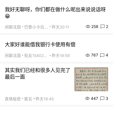
我好无聊呀，你们都在做什么呢出来说说话呀
😁
258
2
闲聊法国
巴黎小卡拉咪
昨天20:11
大家好谁能借我银行卡使用有偿
767
4
闲聊法国
街友15402223
昨天19:59
其实我们已经和很多人见完了
最后一面
447
3
真情秘密
匿名
昨天19:45