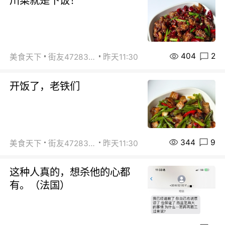
川菜就是下饭！
404
2
美食天下
街友472838572
昨天11:30
开饭了，老铁们
344
9
美食天下
街友472838572
昨天11:30
这种人真的，想杀他的心都
有。（法国）