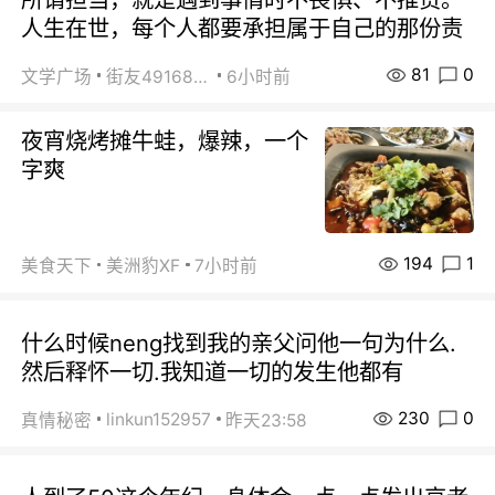
人生在世，每个人都要承担属于自己的那份责
81
0
文学广场
街友49168527
6小时前
夜宵烧烤摊牛蛙，爆辣，一个
字爽
194
1
美食天下
美洲豹XF
7小时前
什么时候neng找到我的亲父问他一句为什么.
然后释怀一切.我知道一切的发生他都有
230
0
linkun152957
真情秘密
昨天23:58