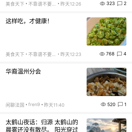
323
2
美食天下
不靠谱不要联系
昨天12:26
这样吃，才健康！
768
4
美食天下
不靠谱不要联系
昨天12:23
华裔温州分会
520
1
fren9
闲聊法国
昨天11:40
太鹤山夜话：归源 太鹤山的
晨雾还没有散尽。 阳光穿过