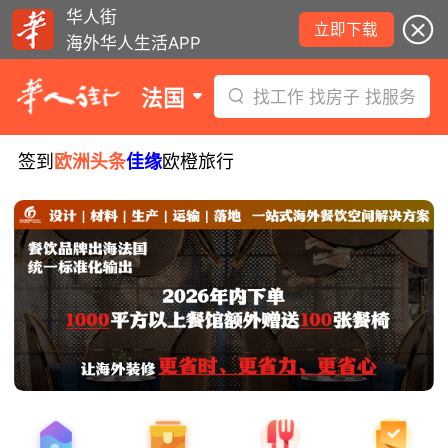
华人街
立即下载
海外华人生活APP
法国
找工作 找房子 找服务
签到
欧洲头条
佳缘
欧橙旅行
8月5日要闻：易捷航空八月罢工预警！
数字度假支票使用受限！警惕网络募捐
骗局！
无栏杆收费站逃费将重罚！