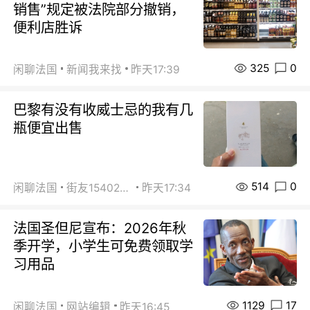
销售”规定被法院部分撤销，
便利店胜诉
325
0
闲聊法国
新闻我来找
昨天17:39
巴黎有没有收威士忌的我有几
瓶便宜出售
514
0
闲聊法国
街友15402223
昨天17:34
法国圣但尼宣布：2026年秋
季开学，小学生可免费领取学
习用品
1129
17
闲聊法国
网站编辑
昨天16:45