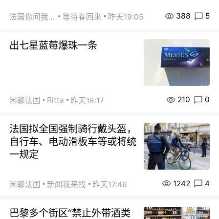
388
5
法国你问我答
等待春回来
昨天19:05
出七星蓝莓爆珠一条
210
0
Ritta
闲聊法国
昨天18:17
法国拟全国强制骑行戴头盔，
自行车、电动滑板车等或将统
一规定
1242
4
闲聊法国
新闻我来找
昨天17:46
巴黎多个街区“禁止外带酒类