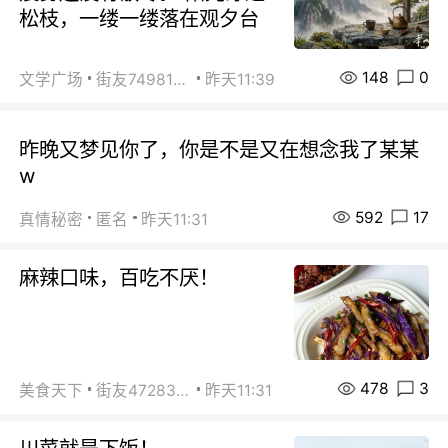
松枝，一缕一缕落在观夕台
148
0
文学广场
街友74981146
昨天11:39
昨晚又梦见你了，你是不是又在想念我了某某
w
592
17
真情秘密
匿名
昨天11:31
麻辣口味，百吃不厌！
478
3
美食天下
街友472838572
昨天11:31