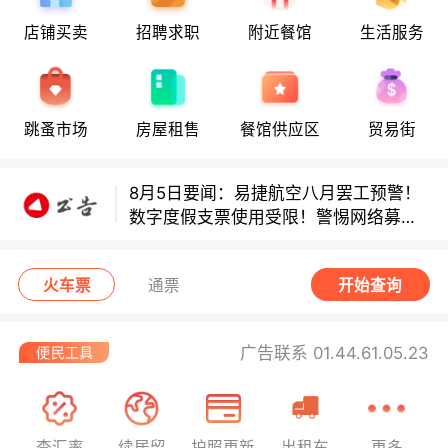
店铺买卖
招聘求职
附近餐馆
生活服务
多款避孕套因安全缺陷召回！
多款避孕套因安全缺陷召回！
跳蚤市场
房屋租售
餐馆供应区
贸易街
8月5日要闻：易捷航空八月罢工预警！
数字度假支票使用受限！警惕网络募捐
骗局！
无栏杆收费站逃费将重罚！
火车票
通票
开始查询
广告联系 01.44.61.05.23
查汇率
续居留
护照更新
出租车
更多