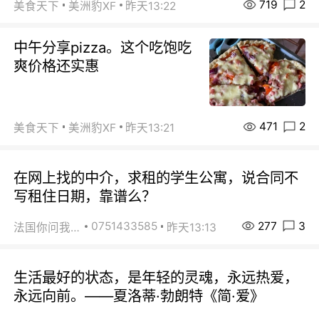
719
2
美食天下
美洲豹XF
昨天13:22
中午分享pizza。这个吃饱吃
爽价格还实惠
471
2
美食天下
美洲豹XF
昨天13:21
在网上找的中介，求租的学生公寓，说合同不
写租住日期，靠谱么？
277
3
0751433585
法国你问我答
昨天13:13
生活最好的状态，是年轻的灵魂，永远热爱，
永远向前。——夏洛蒂·勃朗特《简·爱》