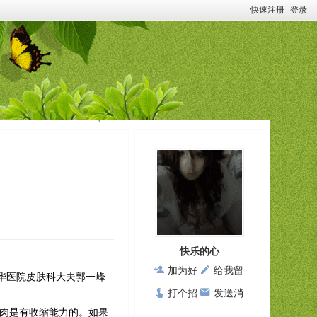
快速注册
登录
快乐的心
加为好
给我留
华医院皮肤科大夫郭一峰
友
言
打个招
发送消
肉是有收缩能力的。如果
呼
息