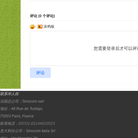
评论 (
0
个评论)
涂鸦板
您需要登录后才可以评
评论
联系华人街
法国总公司：
Sinocom sarl
地址：
48 Rue de Turbigo,
75003
Paris
,
France
联系电话：
(0033)-(0)144610523
意大利分公司：
Sinocom Italia Srl