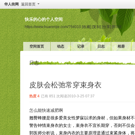
华人街网
返回首页
快乐的心的个人空间
https://www.huarenjie.com/?54010
[收藏]
[复制]
[分享]
[RSS]
空间首页
动态
记录
日志
相册
日志
皮肤会松弛常穿束身衣
热度
4
已有 851 次阅读
2010-3-25 07:37
怎么能快速减肥啊
翘臀蜂腰是很多爱美女性梦寐以求的身材，但如果身材不
警告钟情束身衣的女士，束身衣不宜长期穿，否则不仅会
郭医师分析说，束身内衣的主要原理是通过束紧身体，将