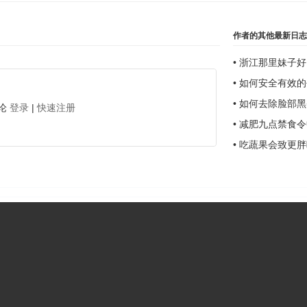
作者的其他最新日
•
浙江那里妹子好
•
如何安全有效的
•
如何去除脸部黑
论
登录
|
快速注册
•
减肥九点禁食令
•
吃蔬果会致更胖