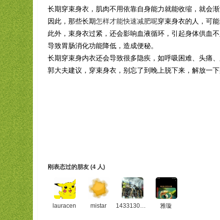
长期穿束身衣，肌肉不用依靠自身能力就能收缩，就会渐
因此，那些长期
怎样才能快速减肥呢
穿束身衣的人，可能
此外，束身衣过紧，还会影响血液循环，引起身体供血不
导致胃肠消化功能降低，造成便秘。
长期穿束身内衣还会导致很多隐疾，如呼吸困难、头痛、
郭大夫建议，穿束身衣，别忘了到晚上脱下来，解放一下
刚表态过的朋友 (
4 人
)
lauracen
mistar
1433130082
雅璇