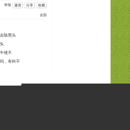
举报
邀请
分享
收藏
志
全部
去除黑头
头
中佬不
吗，有科不