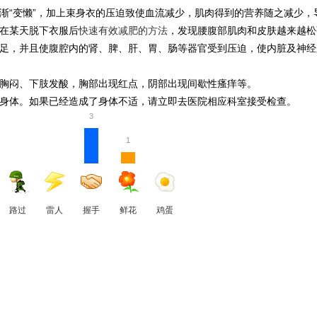
渐“变懒”，加上束身衣的压迫致使血流减少，肌肉得到的营养随之减少，
在某天脱下衣服后
快速有效减肥的方法
，发现腰腹部肌肉和皮肤越来越松
足，并且使腹腔内的肾、脾、肝、胃、肠等器官受到压迫，使内脏及神经
胸闷、下肢发酸，胸部出现红点，阴部出现间歇性瘙痒等。
身体。如果已经造成了身体不适，请立即去医院相应科室接受检查。
3
1
路过
雷人
握手
鲜花
鸡蛋