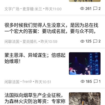
261
2
文学广场
麦芽糖·米兰
昨天11:00
很多时候我们觉得人生没意义，是因为总在找
一个宏大的答案：要功成名就，要与众不同，
125
2
闲聊法国
爱尚婚礼
昨天10:59
蒙主恩泽、异域谋生；倍感起
始维艰！
185
1
fren9
闲聊法国
昨天10:51
法国拟向烟草生产企业征税，
为森林火灾防治筹资：专家称