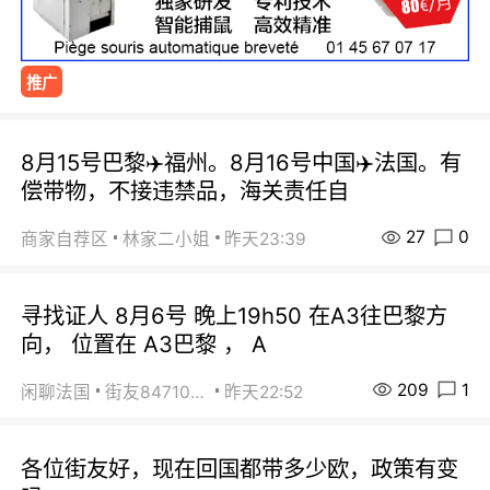
推广
8月15号巴黎✈️福州。8月16号中国✈️法国。有
偿带物，不接违禁品，海关责任自
27
0
商家自荐区
林家二小姐
昨天23:39
寻找证人 8月6号 晚上19h50 在A3往巴黎方
向， 位置在 A3巴黎 ， A
209
1
闲聊法国
街友84710671
昨天22:52
各位街友好，现在回国都带多少欧，政策有变