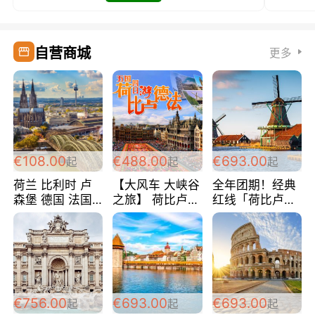
自营商城
更多
€108.00
€488.00
€693.00
起
起
起
荷兰 比利时 卢
【大风车 大峡谷
全年团期！经典
森堡 德国 法国
之旅】 荷比卢德
红线「荷比卢德
超爽玩遍西欧 循
法 巴黎上下 经
法」七天循环 五
环线 全程四星宾
典五国四日游
国 仅售99欧/人/
馆 108欧/人/天
488欧/人
天！巴黎上下！
包拼房~
€756.00
€693.00
€693.00
起
起
起