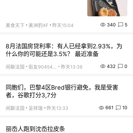
340
5
美食天下
美洲豹XF
昨天15:04
8月法国房贷利率：有人已经拿到2.93%，为
什么你的可能还是3.5%？ 最近准备
432
0
闲聊法国
街友90454511
昨天13:39
同胞们，巴黎4区Bred银行避免，我是受害
者，谷歌打分3,7分
661
10
闲聊法国
呈祥瑞
昨天13:33
丽岙人跑到沈岙拉皮条