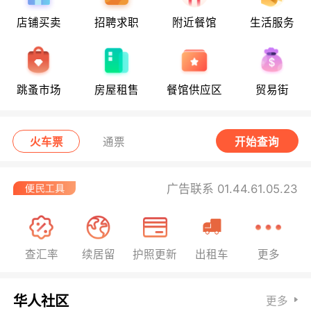
店铺买卖
招聘求职
附近餐馆
生活服务
跳蚤市场
房屋租售
餐馆供应区
贸易街
火车票
通票
开始查询
广告联系 01.44.61.05.23
查汇率
续居留
护照更新
出租车
更多
华人社区
更多