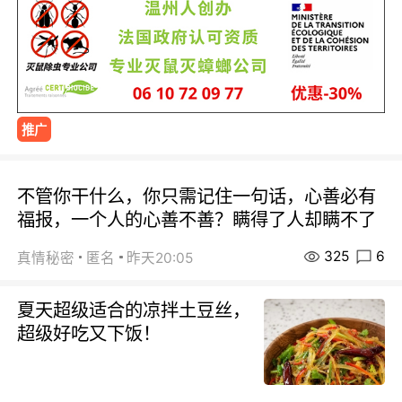
推广
不管你干什么，你只需记住一句话，心善必有
福报，一个人的心善不善？瞒得了人却瞒不了
325
6
真情秘密
匿名
昨天20:05
夏天超级适合的凉拌土豆丝，
超级好吃又下饭！