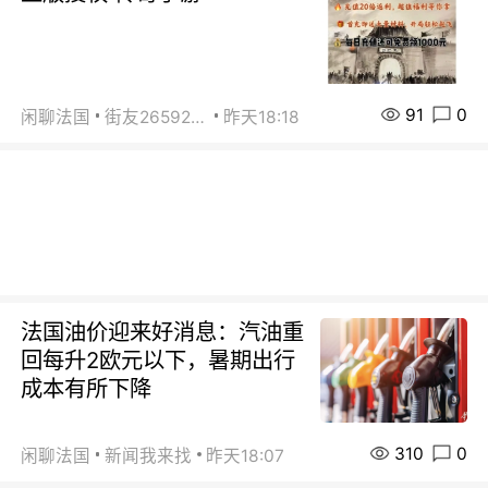
91
0
闲聊法国
街友26592800
昨天18:18
法国油价迎来好消息：汽油重
回每升2欧元以下，暑期出行
成本有所下降
310
0
闲聊法国
新闻我来找
昨天18:07