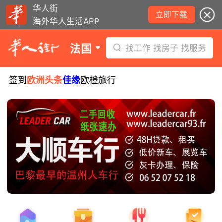
华人街
立即下载
海外华人生活APP
法国
找工作 找房子 找服务
签到
欧洲头条
佳缘
欧橙旅行