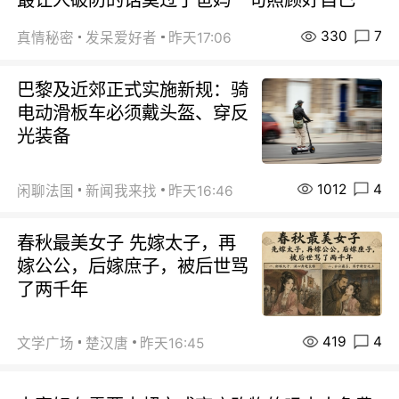
330
7
真情秘密
发呆爱好者
昨天17:06
巴黎及近郊正式实施新规：骑
电动滑板车必须戴头盔、穿反
光装备
1012
4
闲聊法国
新闻我来找
昨天16:46
春秋最美女子 先嫁太子，再
嫁公公，后嫁庶子，被后世骂
了两千年
419
4
文学广场
楚汉唐
昨天16:45