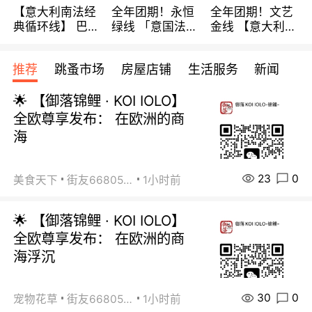
【意大利南法经
全年团期！永恒
全年团期！文艺
典循环线】 巴黎
绿线 「意国法
金线 【意大利一
上下 所有日期铁
南」巴黎上下 去
地】 循环7日游
发！ 全程四星级
意大利 南法 99
全程693欧/人起
推荐
跳蚤市场
房屋店铺
生活服务
新闻
宾馆 108欧/天起
欧/天起 ~包拼房
每周铁发！
全程756欧/位
🌟 【御落锦鲤 · KOI IOLO】
全欧尊享发布： 在欧洲的商
海
23
0
美食天下
街友66805488
1小时前
🌟 【御落锦鲤 · KOI IOLO】
全欧尊享发布： 在欧洲的商
海浮沉
30
0
宠物花草
街友66805488
1小时前