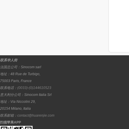
联系华人街
法国总公司：
Sinocom sarl
地址：
48 Rue de Turbigo,
75003
Paris
,
France
联系电话：
(0033)-(0)144610523
意大利分公司：
Sinocom Italia Srl
地址：
Via Niccolini 29,
20154
Milano
,
Italia
联系邮箱：
contact@huarenjie.com
扫描苹果APP