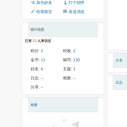
加为好友
打个招呼
给我留言
发送消息
统计信息
已有
23
人来访过
积分:
2
经验:
2
金币:
11
铜币:
130
分享
好友:
6
主题:
1
日志:
--
相册:
--
日志
分享:
--
相册