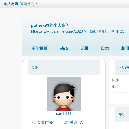
华人街网
返回首页
patrick93的个人空间
https://www.huarenjie.com/?102074
[收藏]
[复制]
[分享]
[RSS]
空间首页
动态
记录
日志
相
头像
个人资
性别
生日
patrick93
动态
查看广播
关注TA