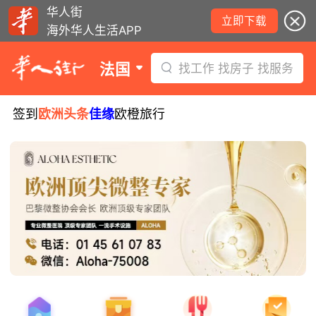
华人街
立即下载
海外华人生活APP
法国
找工作 找房子 找服务
签到
欧洲头条
佳缘
欧橙旅行