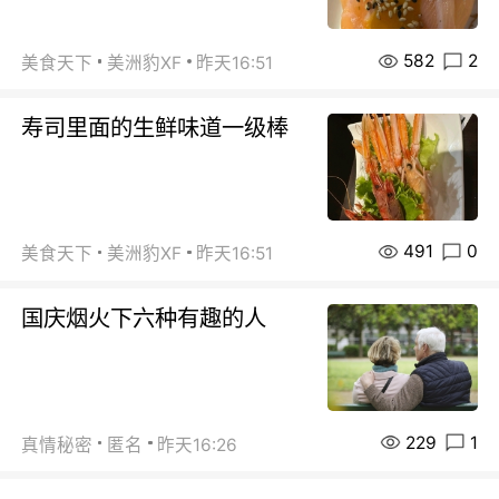
582
2
美食天下
美洲豹XF
昨天16:51
寿司里面的生鲜味道一级棒
491
0
美食天下
美洲豹XF
昨天16:51
国庆烟火下六种有趣的人
229
1
真情秘密
匿名
昨天16:26