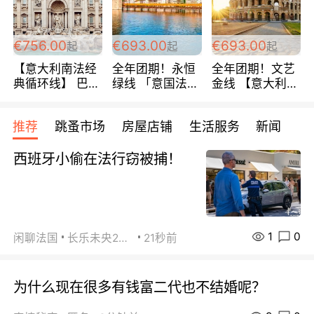
包拼房~
€756.00
€693.00
€693.00
起
起
起
【意大利南法经
全年团期！永恒
全年团期！文艺
典循环线】 巴黎
绿线 「意国法
金线 【意大利一
上下 所有日期铁
南」巴黎上下 去
地】 循环7日游
发！ 全程四星级
意大利 南法 99
全程693欧/人起
推荐
跳蚤市场
房屋店铺
生活服务
新闻
宾馆 108欧/天起
欧/天起 ~包拼房
每周铁发！
全程756欧/位
西班牙小偷在法行窃被捕！
1
0
闲聊法国
长乐未央2015
21秒前
为什么现在很多有钱富二代也不结婚呢？