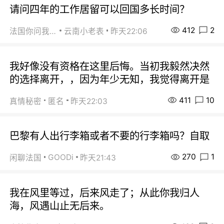
请问四年的工作居留可以回国多长时间？
412
2
法国你问我答
云南小老表
昨天22:06
我好像没有资格在这里后悔。当初我毅然决然
的选择离开，，因为年少无知，我觉得离开是
411
10
真情秘密
匿名
昨天22:03
巴黎有人出行李箱或者不要的行李箱吗？自取
270
1
GOODi
闲聊法国
昨天21:43
我在风里等过，后来风走了；从此你我归人
海，风遇山止无后来。