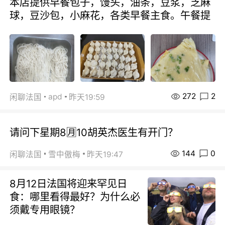
本店提供早餐包子，馒头，油条，豆浆，芝麻
球，豆沙包，小麻花，各类早餐主食。午餐提
272
2
apd
闲聊法国
昨天19:59
请问下星期8🈷️10胡英杰医生有开门？
144
0
闲聊法国
雪中傲梅
昨天19:47
8月12日法国将迎来罕见日
食：哪里看得最好？为什么必
须戴专用眼镜？