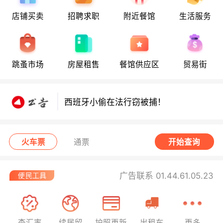
店铺买卖
招聘求职
附近餐馆
生活服务
跳蚤市场
房屋租售
餐馆供应区
贸易街
西班牙小偷在法行窃被捕！
西班牙小偷在法行窃被捕！
西班牙小偷在法行窃被捕！
火车票
通票
开始查询
广告联系 01.44.61.05.23
查汇率
续居留
护照更新
出租车
更多