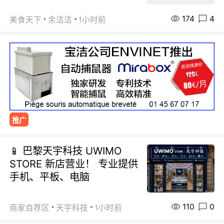
174
4
美食天下
余洁洁
1小时前
推广
📱 巴黎天宇科技 UWIMO
STORE 新店营业！ 专业提供
手机、平板、电脑
110
0
商家自荐区
天宇科技
1小时前