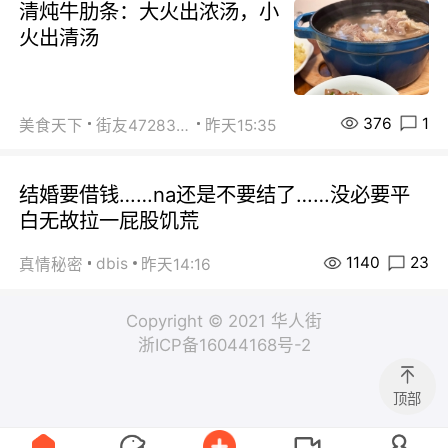
清炖牛肋条：大火出浓汤，小
火出清汤
376
1
美食天下
街友472838572
昨天15:35
结婚要借钱……na还是不要结了……没必要平
白无故拉一屁股饥荒
1140
23
dbis
真情秘密
昨天14:16
Copyright © 2021 华人街
浙ICP备16044168号-2
顶部