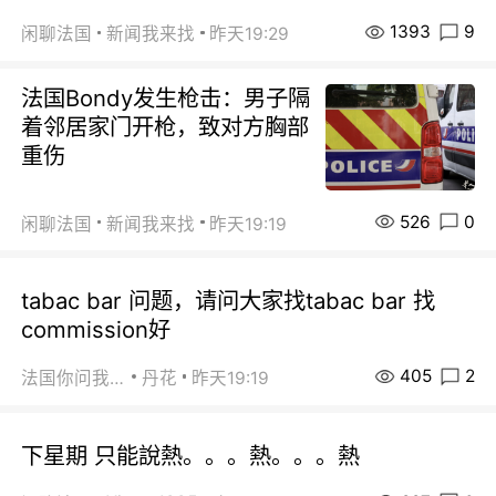
1393
9
闲聊法国
新闻我来找
昨天19:29
法国Bondy发生枪击：男子隔
着邻居家门开枪，致对方胸部
重伤
526
0
闲聊法国
新闻我来找
昨天19:19
tabac bar 问题，请问大家找tabac bar 找
commission好
405
2
法国你问我答
丹花
昨天19:19
下星期 只能說熱。。。熱。。。熱