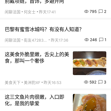
别戴项链，首饰，多避开阿
795
2
闲聊法国
何女士
昨天17:41
巴黎有蜜雪冰城吗？有没有人知道？
246
1
闲聊法国
街友472838572
昨天17:36
这美食外脆里嫩，舌尖上的美
食，那叫一个奢侈
592
3
美食天下
美洲豹XF
昨天16:53
这三文鱼片肉很嫩，入口即
化，是我的挚爱