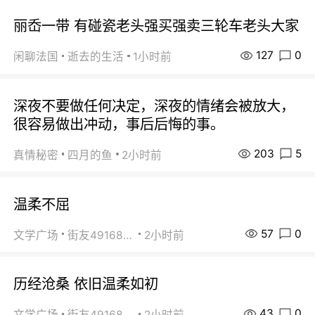
丽岙一带 有碰瓷老头强买强卖三轮车老头大家
127
0
闲聊法国
逝去的生活
1小时前
深夜不要做任何决定，深夜的情绪会被放大，
很容易做出冲动，事后后悔的事。
203
5
真情秘密
四月的鱼
2小时前
温柔不屈
57
0
文学广场
街友49168527
2小时前
历经沧桑 依旧温柔如初
43
0
文学广场
街友49168527
2小时前