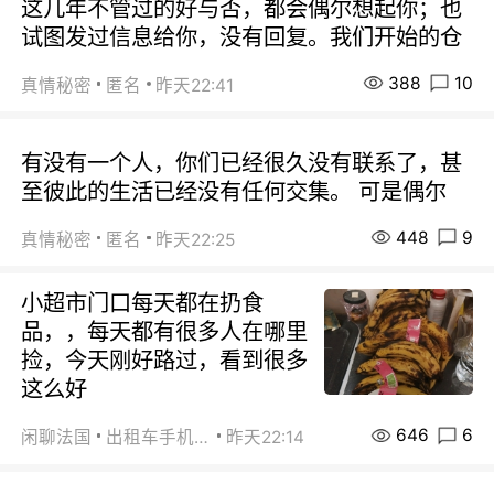
这几年不管过的好与否，都会偶尔想起你；也
试图发过信息给你，没有回复。我们开始的仓
388
10
真情秘密
匿名
昨天22:41
有没有一个人，你们已经很久没有联系了，甚
至彼此的生活已经没有任何交集。 可是偶尔
448
9
真情秘密
匿名
昨天22:25
小超市门口每天都在扔食
品，，每天都有很多人在哪里
捡，今天刚好路过，看到很多
这么好
646
6
闲聊法国
出租车手机0626
昨天22:14