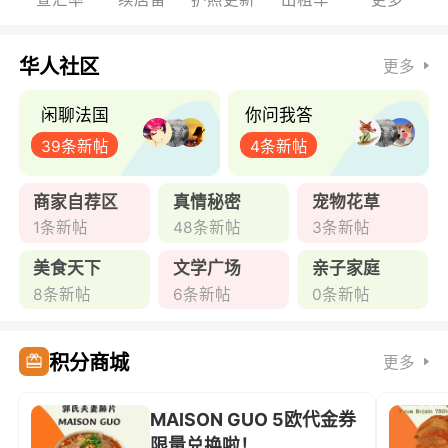
华人社区
更多
闲聊法国
你问我答
39条新帖
4条新帖
商家自荐区
真情秘密
宠物花草
1条新帖
48条新帖
3条新帖
美食天下
文学广场
亲子家庭
8条新帖
6条新帖
0条新帖
积分商城
更多
MAISON GUO 5欧代金券
限量兑换啦！ ...