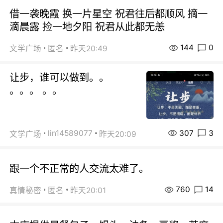
借一袭晚霞 换一片星空 祝君往后都顺风 摘一
滴晨露 捡一地夕阳 祝君从此都无恙
144
0
文学广场
匿名
昨天20:49
让步，谁可以做到。。
。。。 。。
307
3
lin14589077
文学广场
昨天20:09
跟一个不正常的人交流太难了。
760
14
真情秘密
匿名
昨天20:01