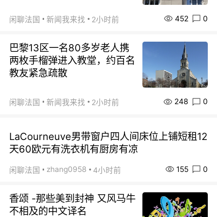
452
0
闲聊法国
新闻我来找
2小时前
巴黎13区一名80多岁老人携
两枚手榴弹进入教堂，约百名
教友紧急疏散
248
0
闲聊法国
新闻我来找
2小时前
LaCourneuve男带窗户四人间床位上铺短租12
天60欧元有洗衣机有厨房有凉
155
0
zhang0958
闲聊法国
4小时前
香颂 -那些美到封神 又风马牛
不相及的中文译名