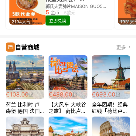
郭氏夫妻肺片MAISON GUO5欧代金券限量兑换啦！
5
金币
5欧元
立即兑换
2194人气
1931人
自营商城
更多
€108.00
€488.00
€693.00
起
起
起
荷兰 比利时 卢
【大风车 大峡谷
全年团期！经典
森堡 德国 法国
之旅】 荷比卢德
红线「荷比卢德
超爽玩遍西欧 循
法 巴黎上下 经
法」七天循环 五
环线 全程四星宾
典五国四日游
国 仅售99欧/人/
馆 108欧/人/天
488欧/人
天！巴黎上下！