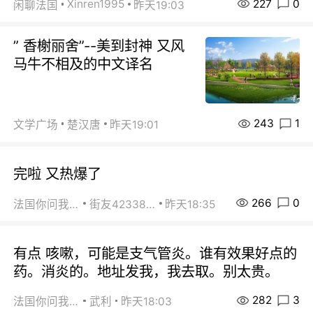
227
0
Xinren1995
闲聊法国
昨天19:03
” 香榭丽舍”--美到封神 又风
马牛不相及的中文译名
243
1
文学广场
楚汉唐
昨天19:01
完啦 又热爆了
266
0
法国你问我答
街友42338202
昨天18:35
有点 咳嗽，可能是支气管炎。谁有效果好点的
药。消炎的。地址发我，我去取。别太贵。
282
3
法国你问我答
武利
昨天18:03