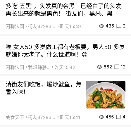
多吃“五黑”，头发真的会黑！已经白了的头发
再长出来的就是黑色！ 街友们，黑米、黑
435
2
闲聊法国
街友472838572
昨天15:49
唉 女人50 多岁做工都有老板要，男人50 多岁
就嫌你太老了。什么世道啊！😡
662
12
闲聊法国
我想静静…
昨天15:42
请街友们吃饭，爆炒鱿鱼，焦
香入味！
455
4
美食天下
街友472838572
昨天15:41