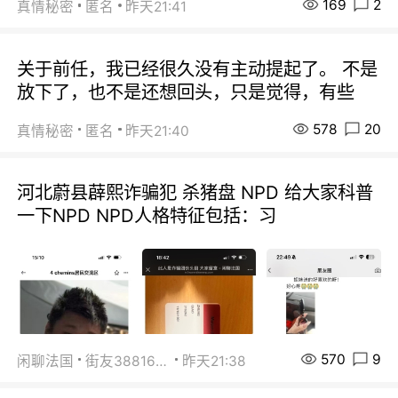
169
2
真情秘密
匿名
昨天21:41
关于前任，我已经很久没有主动提起了。 不是
放下了，也不是还想回头，只是觉得，有些
578
20
真情秘密
匿名
昨天21:40
河北蔚县薜熙诈骗犯 杀猪盘 NPD 给大家科普
一下NPD NPD人格特征包括：习
570
9
闲聊法国
街友38816967
昨天21:38