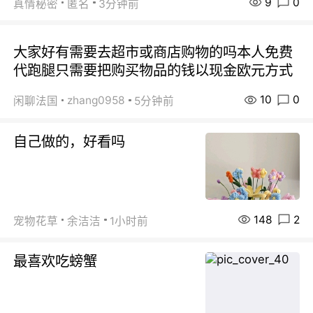
9
0
真情秘密
匿名
3分钟前
大家好有需要去超市或商店购物的吗本人免费
代跑腿只需要把购买物品的钱以现金欧元方式
10
0
zhang0958
闲聊法国
5分钟前
自己做的，好看吗
148
2
宠物花草
余洁洁
1小时前
最喜欢吃螃蟹