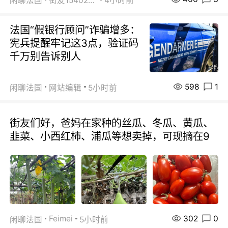
闲聊法国
街友15402223
4小时前
法国“假银行顾问”诈骗增多：
宪兵提醒牢记这3点，验证码
千万别告诉别人
598
1
闲聊法国
网站编辑
5小时前
街友们好，爸妈在家种的丝瓜、冬瓜、黄瓜、
韭菜、小西红柿、浦瓜等想卖掉，可现摘在9
302
0
Feimei
闲聊法国
5小时前