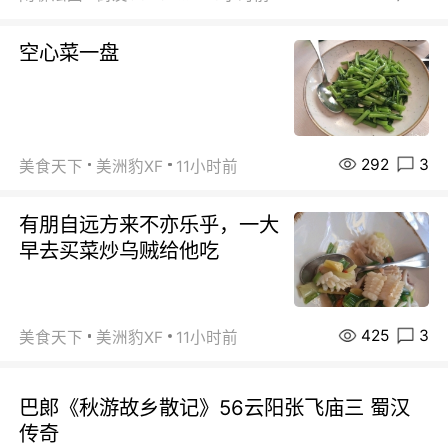
空心菜一盘
292
3
美食天下
美洲豹XF
11小时前
有朋自远方来不亦乐乎，一大
早去买菜炒乌贼给他吃
425
3
美食天下
美洲豹XF
11小时前
巴郞《秋游故乡散记》56云阳张飞庙三 蜀汉
传奇