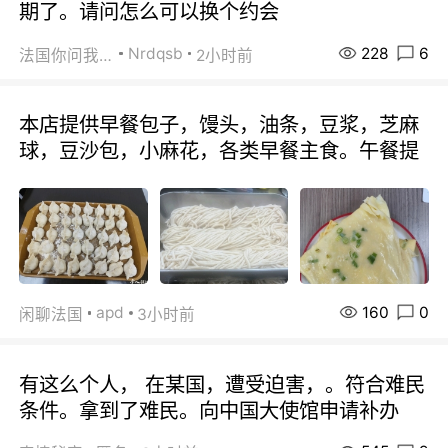
期了。请问怎么可以换个约会
228
6
Nrdqsb
法国你问我答
2小时前
本店提供早餐包子，馒头，油条，豆浆，芝麻
球，豆沙包，小麻花，各类早餐主食。午餐提
160
0
apd
闲聊法国
3小时前
有这么个人， 在某国，遭受迫害，。符合难民
条件。拿到了难民。向中国大使馆申请补办