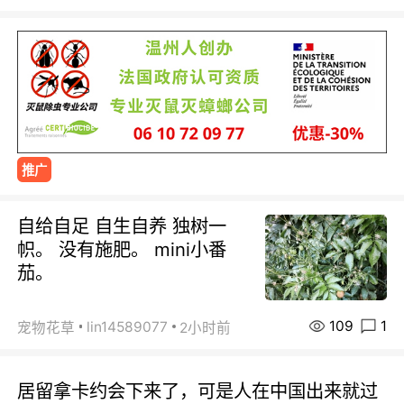
推广
自给自足 自生自养 独树一
帜。 没有施肥。 mini小番
茄。
109
1
lin14589077
宠物花草
2小时前
居留拿卡约会下来了，可是人在中国出来就过