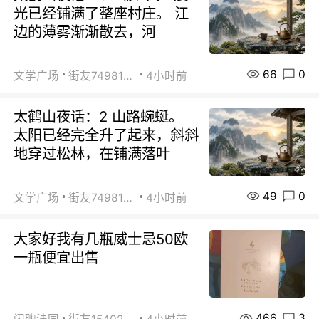
光已经铺满了整座村庄。 江
边的薄雾渐渐散去，河
66
0
文学广场
街友74981146
4小时前
太鹤山夜话：2 山路蜿蜒。
太阳已经完全升了起来，斜斜
地穿过松林，在铺满落叶
49
0
文学广场
街友74981146
4小时前
大家好我有几瓶威士忌50欧
一瓶便宜出售
466
3