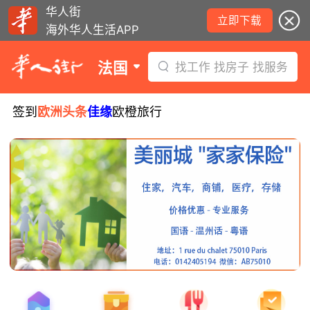
华人街
立即下载
海外华人生活APP
法国
找工作 找房子 找服务
签到
欧洲头条
佳缘
欧橙旅行
8月6日要闻：法国医学实习名额大增！