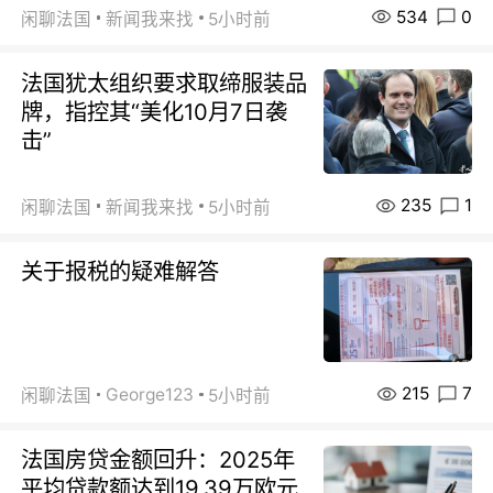
534
0
闲聊法国
新闻我来找
5小时前
法国犹太组织要求取缔服装品
牌，指控其“美化10月7日袭
击”
235
1
闲聊法国
新闻我来找
5小时前
关于报税的疑难解答
215
7
George123
闲聊法国
5小时前
法国房贷金额回升：2025年
平均贷款额达到19.39万欧元