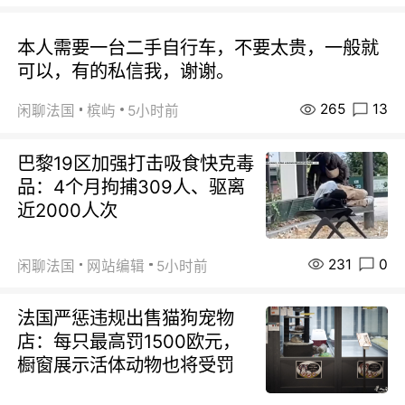
本人需要一台二手自行车，不要太贵，一般就
可以，有的私信我，谢谢。
265
13
闲聊法国
槟屿
5小时前
巴黎19区加强打击吸食快克毒
品：4个月拘捕309人、驱离
近2000人次
231
0
闲聊法国
网站编辑
5小时前
法国严惩违规出售猫狗宠物
店：每只最高罚1500欧元，
橱窗展示活体动物也将受罚