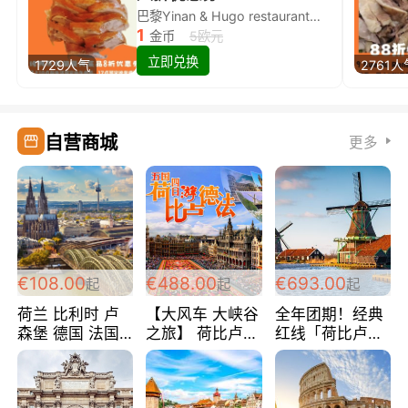
巴黎Yinan & Hugo restaurant除简餐类全场8折
1
金币
5欧元
立即兑换
1729人气
2761人
自营商城
更多
€108.00
€488.00
€693.00
起
起
起
荷兰 比利时 卢
【大风车 大峡谷
全年团期！经典
森堡 德国 法国
之旅】 荷比卢德
红线「荷比卢德
超爽玩遍西欧 循
法 巴黎上下 经
法」七天循环 五
环线 全程四星宾
典五国四日游
国 仅售99欧/人/
馆 108欧/人/天
488欧/人
天！巴黎上下！