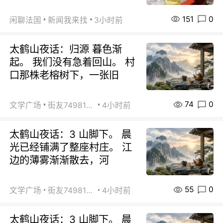
151
0
闲聊法国
新闻我来找
3小时前
太鹤山夜话：归源 暮色渐
起。 我们没有急着回山。 村
口那株老榕树下，一张旧
74
0
文学广场
街友74981146
4小时前
太鹤山夜话：3 山脚下。 晨
光已经铺满了整座村庄。 江
边的薄雾渐渐散去，河
55
0
文学广场
街友74981146
4小时前
太鹤山夜话：3 山脚下。 晨