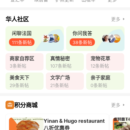
华人社区
更多
闲聊法国
你问我答
111条新帖
38条新帖
商家自荐区
真情秘密
宠物花草
3条新帖
107条新帖
12条新帖
美食天下
文学广场
亲子家庭
29条新帖
21条新帖
0条新帖
积分商城
更多
Yinan & Hugo restaurant
八折优惠券