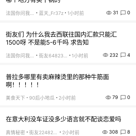
31
0
法国你问我答
蓝天_Fr37z
1小时前
街友们 为什么我去西联往国内汇款只能汇
1500呀 不是能5-6千吗 求告知
232
4
法国你问我答
街友64823891
1小时前
普拉多哪里有卖麻辣烫里的那种牛筋面
啊！！！！！
79
0
美食天下
90后小地瓜
2小时前
在意大利没车证没多少语言就不配谈恋爱吗
308
8
真情秘密
街友22482465
2小时前