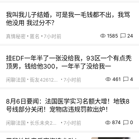
我叫我儿子结婚，可是我一毛钱都不出，我骂
他没用 我过分不？
1585
24
真情秘密
匿名
7小时前
挂EDF一年半了一张没给我，93区一个有点秃
顶男，钱给他300，一年半了没给我一
461
4
闲聊法国
街友42612092
7小时前
8月6日要闻：法国医学实习名额大增！地铁8
号线部分关闭！宠物店违规罚款出炉！
874
0
闲聊法国
长乐未央2015
7小时前