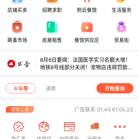
地铁8号线部分关闭！宠物店违规罚款出
店铺买卖
招聘求职
附近餐馆
生活服务
炉！
巴黎地铁音乐家海选启动！
跳蚤市场
房屋租售
餐馆供应区
贸易街
8月6日要闻：法国医学实习名额大增！
地铁8号线部分关闭！宠物店违规罚款出
炉！
巴黎地铁音乐家海选启动！
火车票
通票
开始查询
广告联系 01.44.61.05.23
查汇率
续居留
护照更新
出租车
更多