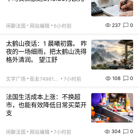
237
0
闲聊法国
网站编辑
6小时前
太鹤山夜话：1 晨曦初露。 昨
夜的一场细雨，把太鹤山洗得
格外清润。 望江舒
108
0
文学广场
街友74981146
7小时前
法国生活成本上涨：不换超
市，也能有效降低日常买菜开
支
304
0
闲聊法国
网站编辑
7小时前