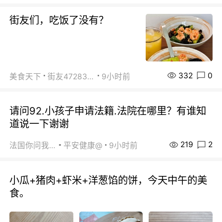
街友们，吃饭了没有？
332
0
美食天下
街友472838572
9小时前
请问92.小孩子申请法籍.法院在哪里？有谁知
道说一下谢谢
219
2
法国你问我答
平安健康@
9小时前
小瓜+猪肉+虾米+洋葱馅的饼，今天中午的美
食。