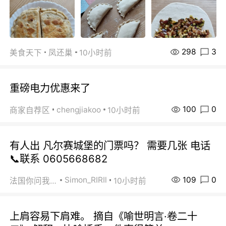
298
3
美食天下
凤还巢
10小时前
重磅电力优惠来了
100
0
chengjiakoo
商家自荐区
10小时前
有人出 凡尔赛城堡的门票吗？ 需要几张 电话
📞联系 0605668682
109
0
Simon_RIRIl
法国你问我答
10小时前
上肩容易下肩难。 摘自《喻世明言·卷二十