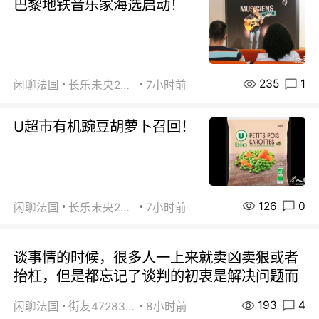
巴黎地铁音乐家海选启动！
235
1
闲聊法国
长乐未央2015
7小时前
U超市有机豌豆胡萝卜召回！
126
0
闲聊法国
长乐未央2015
7小时前
谈事情的时候，很多人一上来就卖凶卖狠或者
抬杠，但是都忘记了谈判的初衷是解决问题而
193
4
闲聊法国
街友472838572
8小时前