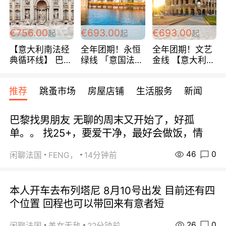
包拼房~
€756.00
€693.00
€693.00
起
起
起
【意大利南法经
全年团期！永恒
全年团期！文艺
典循环线】 巴黎
绿线 「意国法
金线 【意大利一
上下 所有日期铁
南」巴黎上下 去
地】 循环7日游
发！ 全程四星级
意大利 南法 99
全程693欧/人起
推荐
跳蚤市场
房屋店铺
生活服务
新闻
宾馆 108欧/天起
欧/天起 ~包拼房
每周铁发！
全程756欧/位
巴黎找男朋友 无聊的周末又开始了，好孤
单。。 找25+，要爱干净，最好会做饭，情
46
0
闲聊法国
FENG，
14分钟前
本人开车去布列塔尼 8月10号出发 目前还有四
个位置 回程也可以带回来有意者短
26
0
闲聊法国
美女无敌
22分钟前