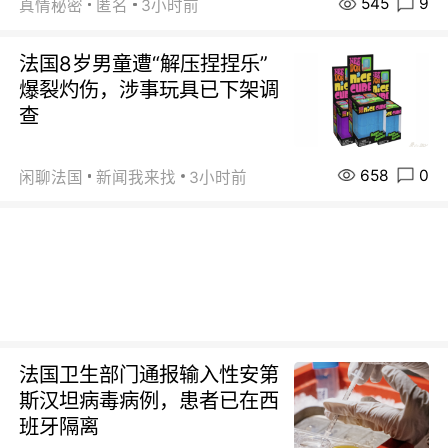
545
9
真情秘密
匿名
3小时前
法国8岁男童遭“解压捏捏乐”
爆裂灼伤，涉事玩具已下架调
查
658
0
闲聊法国
新闻我来找
3小时前
法国卫生部门通报输入性安第
斯汉坦病毒病例，患者已在西
班牙隔离