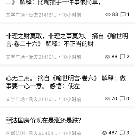
二》 解释：比喻插手一件事很简单，
83
1
文学广场
街友21416156
10小时前
非理之财莫取，非理之事莫为。 摘自《喻世明
言·卷二十六》 解释：不正当的财
89
2
文学广场
街友21416156
10小时前
心无二用。 摘自《喻世明言·卷六》 解释：做
事要一心一意。 感悟：使左
70
0
文学广场
街友21416156
10小时前
法国房价现在是涨还是跌？
487
3
闲聊法国
街友90454511
10小时前