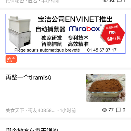
92
1
真情秘密
匿名
半小时前
推广
再整一个tiramisù
77
0
美食天下
街友40858442
1小时前
哪个地方有卖干锅的