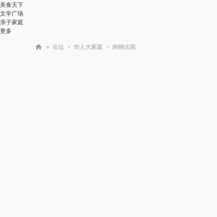
美食天下
文学广场
亲子家庭
更多
»
论坛
›
华人大家庭
›
闲聊法国
华
人
街
网