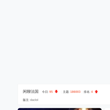
闲聊法国
今日:
95
|
主题:
186003
|
排名:
4
版主:
daclol