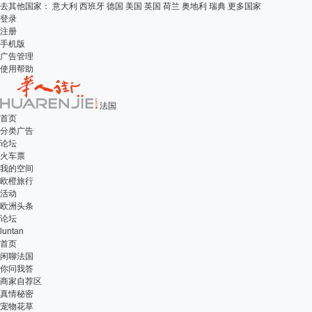
去其他国家：
意大利
西班牙
德国
美国
英国
荷兰
奥地利
瑞典
更多国家
登录
注册
手机版
广告管理
使用帮助
法国
首页
分类广告
论坛
火车票
我的空间
欧橙旅行
活动
欧洲头条
论坛
luntan
首页
闲聊法国
你问我答
商家自荐区
真情秘密
宠物花草