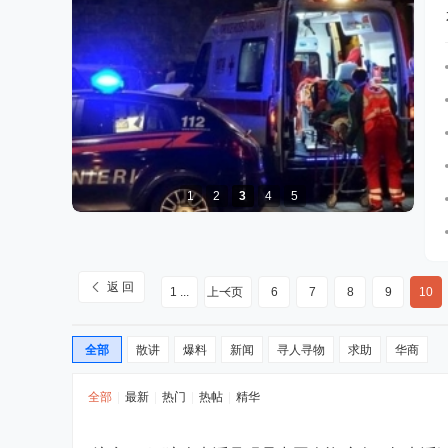
1
2
3
4
5
诺瓦拉Trecate悲剧：65岁华人男子深夜坠
楼
返 回
1 ...
上一页
6
7
8
9
10
全部
散讲
爆料
新闻
寻人寻物
求助
华商
全部
|
最新
|
热门
|
热帖
|
精华