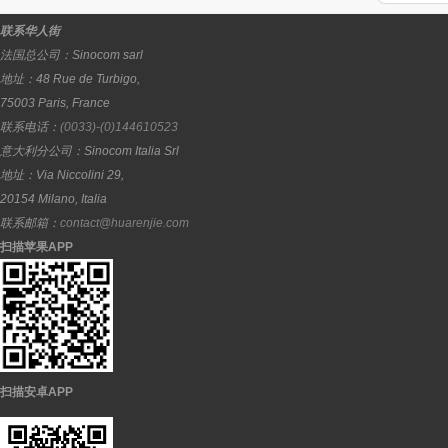
联系华人街
法国总公司：
Sinocom sarl
地址：
48 Rue de Turbigo,
75003
Paris
,
France
联系电话：
(0033)-(0)144610523
意大利分公司：
Sinocom Italia Srl
地址：
Via Niccolini 29,
20154
Milano
,
Italia
联系邮箱：
contact@huarenjie.com
扫描苹果APP
扫描安卓APP