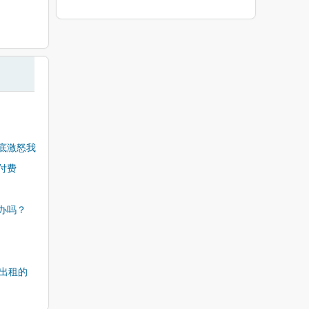
底激怒我
付费
办吗？
出租的