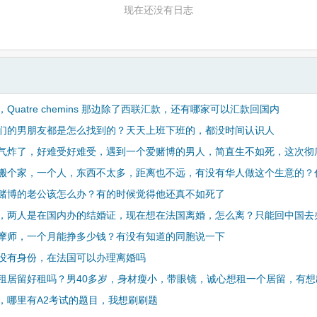
现在还没有日志
Quatre chemins 那边除了西联汇款，还有哪家可以汇款回国内
们的男朋友都是怎么找到的？天天上班下班的，都没时间认识人
气炸了，好难受好难受，遇到一个爱赌博的男人，简直生不如死，这次彻
搬个家，一个人，东西不太多，距离也不远，有没有华人做这个生意的？
赌博的老公该怎么办？有的时候觉得他还真不如死了
，两人是在国内办的结婚证，现在想在法国离婚，怎么离？只能回中国去
摩师，一个月能挣多少钱？有没有知道的同胞说一下
没有身份，在法国可以办理离婚吗
租居留好租吗？男40多岁，身材瘦小，带眼镜，诚心想租一个居留，有想
，哪里有A2考试的题目，我想刷刷题