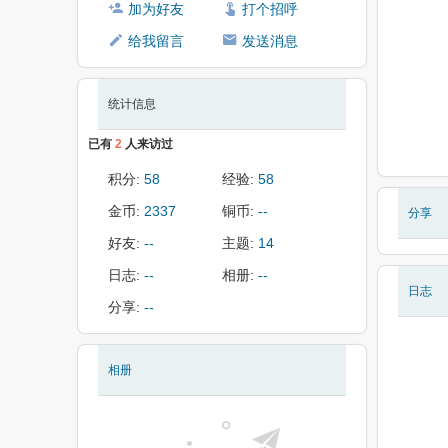
加为好友
打个招呼
给我留言
发送消息
统计信息
已有
2
人来访过
积分:
58
经验:
58
金币:
2337
铜币:
--
分享
好友:
--
主题:
14
日志:
--
相册:
--
日志
分享:
--
相册