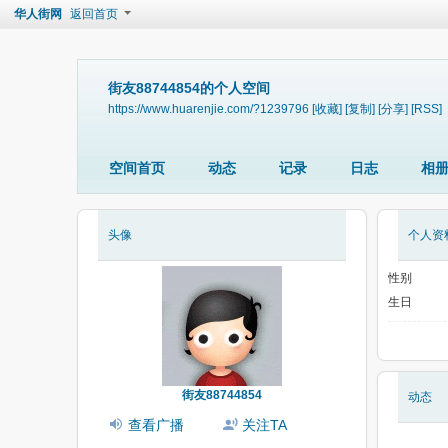
华人街网
返回首页
街友88744854的个人空间
https://www.huarenjie.com/?1239796
[收藏]
[复制]
[分享]
[RSS]
空间首页
动态
记录
日志
相
头像
个人资
性别
生日
街友88744854
动态
查看广播
关注TA