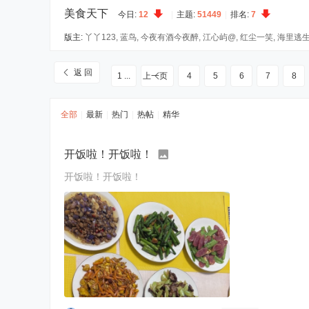
美食天下
今日:
12
|
主题:
51449
|
排名:
7
版主:
丫丫123
,
蓝鸟
,
今夜有酒今夜醉
,
江心屿@
,
红尘一笑
,
海里逃
返 回
1 ...
上一页
4
5
6
7
8
全部
|
最新
|
热门
|
热帖
|
精华
开饭啦！开饭啦！
开饭啦！开饭啦！