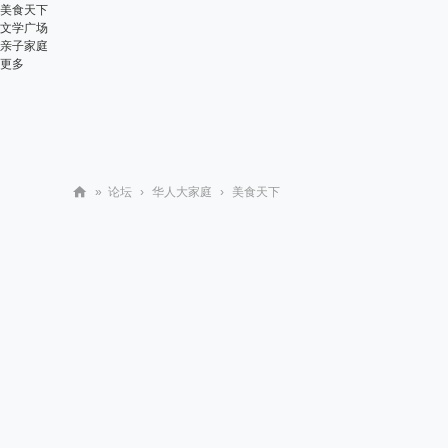
美食天下
文学广场
亲子家庭
更多
»
论坛
›
华人大家庭
›
美食天下
华
人
街
网