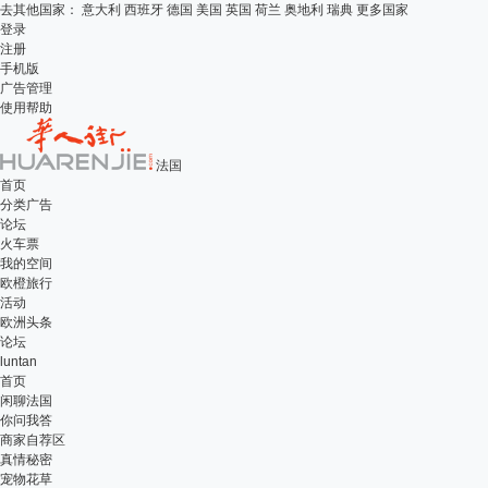
去其他国家：
意大利
西班牙
德国
美国
英国
荷兰
奥地利
瑞典
更多国家
登录
注册
手机版
广告管理
使用帮助
法国
首页
分类广告
论坛
火车票
我的空间
欧橙旅行
活动
欧洲头条
论坛
luntan
首页
闲聊法国
你问我答
商家自荐区
真情秘密
宠物花草