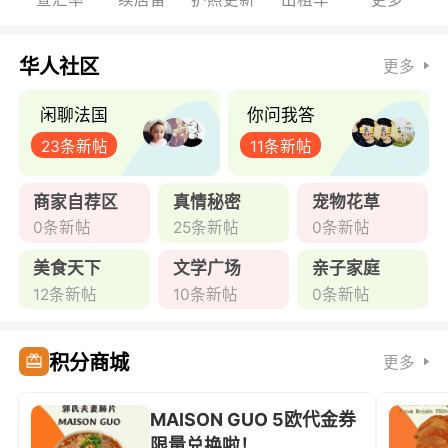
华人社区
更多
闲聊法国
你问我答
23条新帖
11条新帖
商家自荐区
真情秘密
宠物花草
0条新帖
25条新帖
0条新帖
美食天下
文学广场
亲子家庭
12条新帖
10条新帖
0条新帖
积分商城
更多
MAISON GUO 5欧代金券
限量兑换啦！ ...