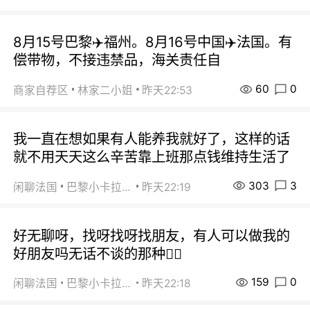
8月15号巴黎✈️福州。8月16号中国✈️法国。有
偿带物，不接违禁品，海关责任自
60
0
商家自荐区
林家二小姐
昨天22:53
我一直在想如果有人能养我就好了，这样的话
就不用天天这么辛苦靠上班那点钱维持生活了
303
3
闲聊法国
巴黎小卡拉咪
昨天22:19
好无聊呀，找呀找呀找朋友，有人可以做我的
好朋友吗无话不谈的那种😮‍💨
159
0
闲聊法国
巴黎小卡拉咪
昨天22:18