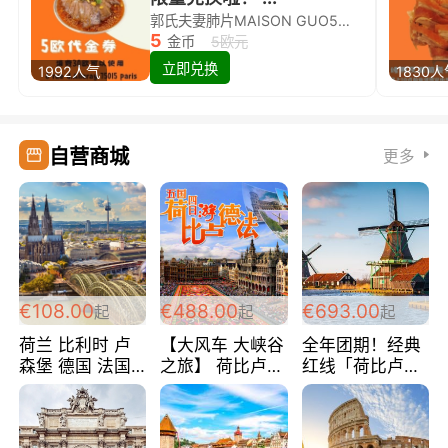
郭氏夫妻肺片MAISON GUO5欧代金券限量兑换啦！
5
金币
5欧元
立即兑换
1992人气
1830
自营商城
更多
€108.00
€488.00
€693.00
起
起
起
荷兰 比利时 卢
【大风车 大峡谷
全年团期！经典
森堡 德国 法国
之旅】 荷比卢德
红线「荷比卢德
超爽玩遍西欧 循
法 巴黎上下 经
法」七天循环 五
环线 全程四星宾
典五国四日游
国 仅售99欧/人/
馆 108欧/人/天
488欧/人
天！巴黎上下！