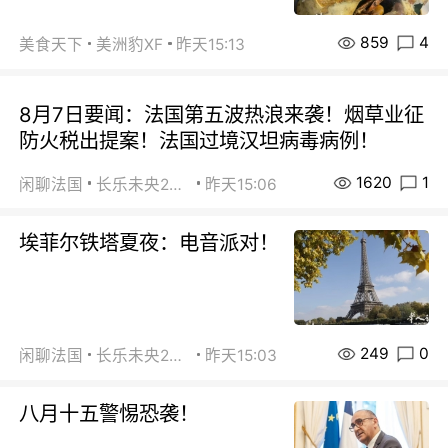
859
4
美食天下
美洲豹XF
昨天15:13
8月7日要闻：法国第五波热浪来袭！烟草业征
防火税出提案！法国过境汉坦病毒病例！
1620
1
闲聊法国
长乐未央2015
昨天15:06
埃菲尔铁塔夏夜：电音派对！
249
0
闲聊法国
长乐未央2015
昨天15:03
八月十五警惕恐袭！