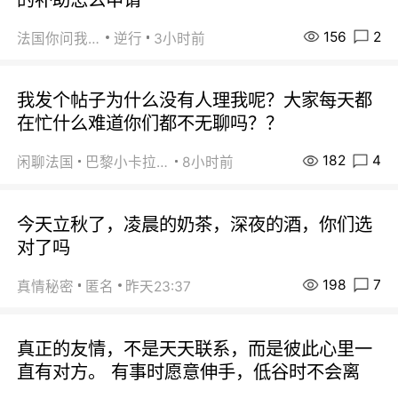
156
2
法国你问我答
逆行
3小时前
我发个帖子为什么没有人理我呢？大家每天都
在忙什么难道你们都不无聊吗？？
182
4
闲聊法国
巴黎小卡拉咪
8小时前
今天立秋了，凌晨的奶茶，深夜的酒，你们选
对了吗
198
7
真情秘密
匿名
昨天23:37
真正的友情，不是天天联系，而是彼此心里一
直有对方。 有事时愿意伸手，低谷时不会离