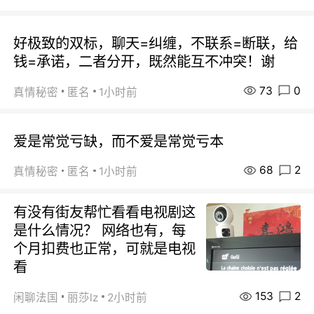
好极致的双标，聊天=纠缠，不联系=断联，给
钱=承诺，二者分开，既然能互不冲突！谢
73
0
真情秘密
匿名
1小时前
爱是常觉亏缺，而不爱是常觉亏本
68
2
真情秘密
匿名
1小时前
有没有街友帮忙看看电视剧这
是什么情况？ 网络也有，每
个月扣费也正常，可就是电视
看
153
2
闲聊法国
丽莎lz
2小时前