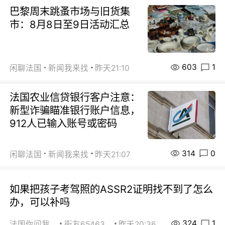
巴黎周末跳蚤市场与旧货集
市：8月8日至9日活动汇总
603
1
闲聊法国
新闻我来找
昨天21:10
法国农业信贷银行客户注意：
新型诈骗瞄准银行账户信息，
912人已输入账号或密码
314
0
闲聊法国
新闻我来找
昨天21:07
如果把孩子考驾照的ASSR2证明找不到了怎么
办，可以补吗
324
1
法国你问我答
街友65463281
昨天20:36