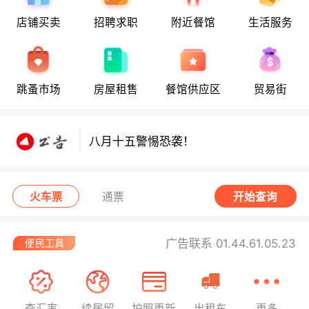
店铺买卖
招聘求职
附近餐馆
生活服务
八月十五警惕恐袭！
跳蚤市场
房屋租售
餐馆供应区
贸易街
八月十五警惕恐袭！
八月十五警惕恐袭！
火车票
通票
开始查询
广告联系 01.44.61.05.23
查汇率
续居留
护照更新
出租车
更多