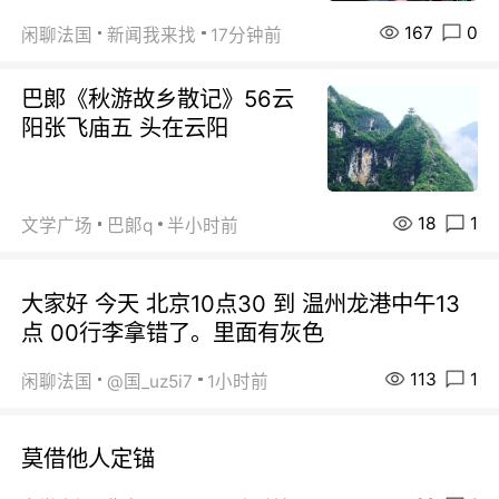
167
0
闲聊法国
新闻我来找
17分钟前
巴郞《秋游故乡散记》56云
阳张飞庙五 头在云阳
18
1
文学广场
巴郞q
半小时前
大家好 今天 北京10点30 到 温州龙港中午13
点 00行李拿错了。里面有灰色
113
1
闲聊法国
@国_uz5i7
1小时前
莫借他人定锚