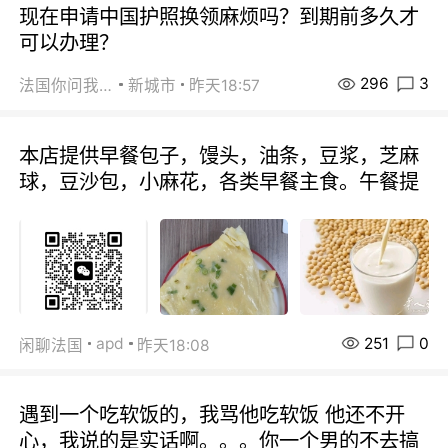
现在申请中国护照换领麻烦吗？到期前多久才
可以办理？
296
3
法国你问我答
新城市
昨天18:57
本店提供早餐包子，馒头，油条，豆浆，芝麻
球，豆沙包，小麻花，各类早餐主食。午餐提
251
0
apd
闲聊法国
昨天18:08
遇到一个吃软饭的，我骂他吃软饭 他还不开
心，我说的是实话啊。。。你一个男的不去搞