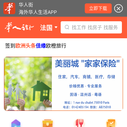
华人街
立即下载
海外华人生活APP
法国
找工作 找房子 找服务
签到
欧洲头条
佳缘
欧橙旅行