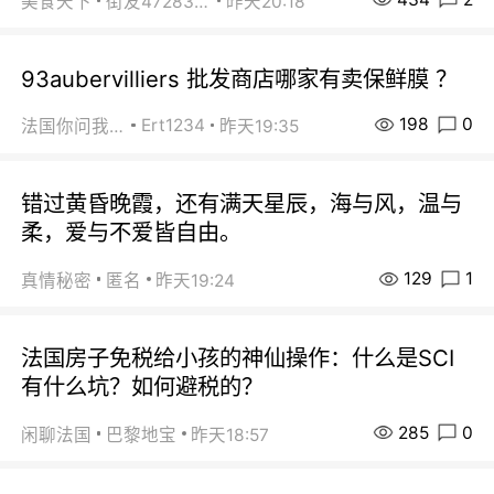
美食天下
街友472838572
昨天20:18
93aubervilliers 批发商店哪家有卖保鲜膜 ？
198
0
Ert1234
法国你问我答
昨天19:35
错过黄昏晚霞，还有满天星辰，海与风，温与
柔，爱与不爱皆自由。
129
1
真情秘密
匿名
昨天19:24
法国房子免税给小孩的神仙操作：什么是SCI
有什么坑？如何避税的？
285
0
闲聊法国
巴黎地宝
昨天18:57