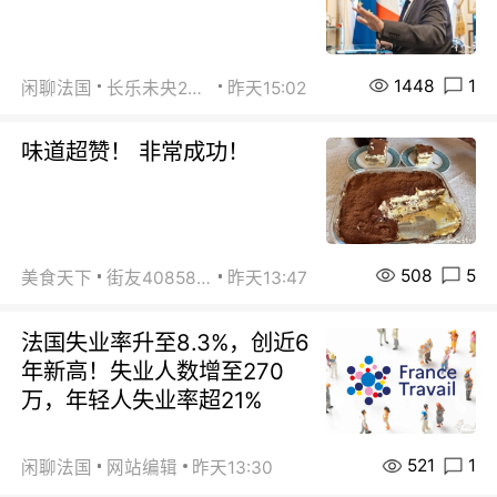
1448
1
闲聊法国
长乐未央2015
昨天15:02
味道超赞！ 非常成功！
508
5
美食天下
街友40858442
昨天13:47
法国失业率升至8.3%，创近6
年新高！失业人数增至270
万，年轻人失业率超21%
521
1
闲聊法国
网站编辑
昨天13:30