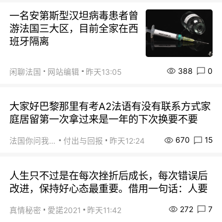
一名安第斯型汉坦病毒患者曾
游法国三大区，目前全家在西
班牙隔离
388
0
闲聊法国
网站编辑
昨天13:05
大家好巴黎那里有考A2法语有没有联系方式家
庭居留第一次拿过来是一年的下次换要不要
670
15
法国你问我答
付出与回报
昨天12:24
人生只不过是在每次挫折后成长，每次错误后
改进，保持好心态最重要。借用一句话：人要
272
7
真情秘密
愛諾2021
昨天11:42