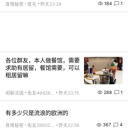
184
1
真情秘密
匿名
昨天23:29
各位群友，本人做餐馆，需要
求助有居留，餐馆需要，可以
租居留嘛
288
1
闲聊法国
街友46428878
昨天23:15
有多少只是流浪的欧洲的
367
4
真情秘密
街友28602925
昨天22:56