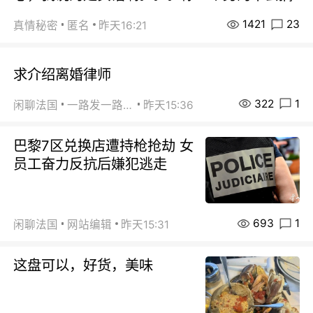
1421
23
真情秘密
匿名
昨天16:21
求介绍离婚律师
322
1
闲聊法国
一路发一路发
昨天15:36
巴黎7区兑换店遭持枪抢劫 女
员工奋力反抗后嫌犯逃走
693
1
闲聊法国
网站编辑
昨天15:31
这盘可以，好货，美味