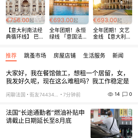
包拼房~
€756.00
€693.00
€693.00
起
起
起
【意大利南法经
全年团期！永恒
全年团期！文艺
典循环线】 巴黎
绿线 「意国法
金线 【意大利一
上下 所有日期铁
南」巴黎上下 去
地】 循环7日游
发！ 全程四星级
意大利 南法 99
全程693欧/人起
推荐
跳蚤市场
房屋店铺
生活服务
新闻
宾馆 108欧/天起
欧/天起 ~包拼房
每周铁发！
全程756欧/位
大家好，我在餐馆做工，想租一个居留，女，
我发好久呢，现在这么难租吗？我工作稳定是
14
0
闲聊法国
街友74434350
7分钟前
法国“长途通勤者”燃油补贴申
请截止日期延长至8月底