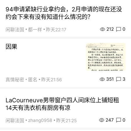
94申请紧缺行业拿约会，2月申请的现在还没
约会下来有没有知道什么情况的？
212
0
闲聊法国
都一样
昨天22:17
因果
351
3
真情秘密
匿名
昨天21:56
LaCourneuve男带窗户四人间床位上铺短租
14天有洗衣机有厨房有凉
247
0
zhang0958
闲聊法国
昨天21:25