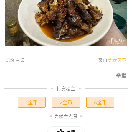
629 阅读
来自
美食天下
举报
打赏楼主
1金币
2金币
5金币
为楼主点赞