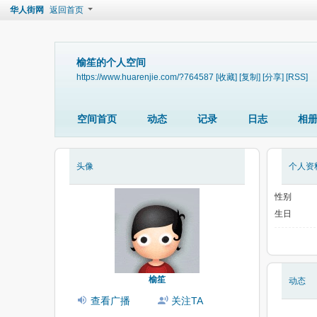
华人街网
返回首页
榆笙的个人空间
https://www.huarenjie.com/?764587
[收藏]
[复制]
[分享]
[RSS]
空间首页
动态
记录
日志
相
头像
个人资
性别
生日
榆笙
动态
查看广播
关注TA