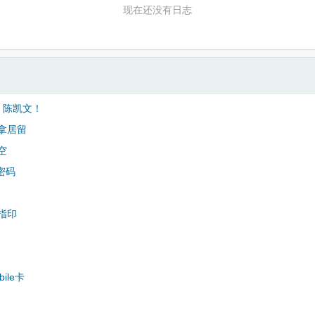
现在还没有日志
 陈凯文！
拿居留
空
s密码
指印
bile卡