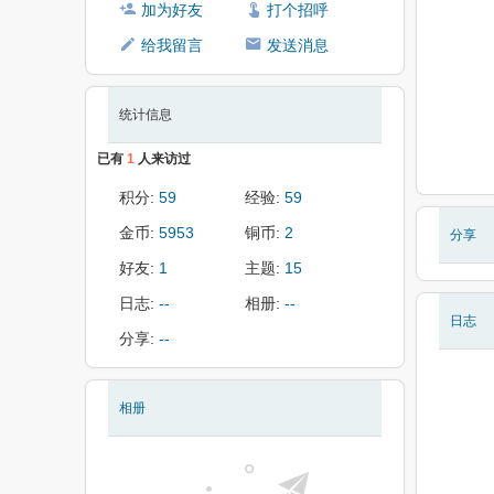
加为好友
打个招呼
给我留言
发送消息
统计信息
已有
1
人来访过
积分:
59
经验:
59
金币:
5953
铜币:
2
分享
好友:
1
主题:
15
日志:
--
相册:
--
日志
分享:
--
相册