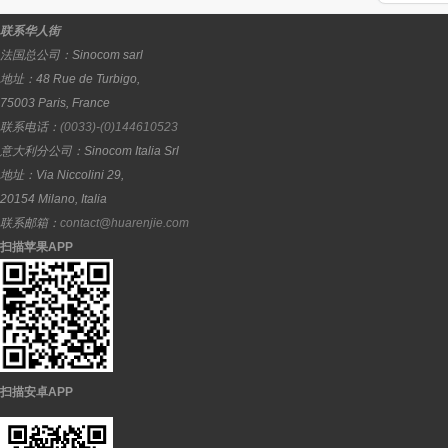
联系华人街
法国总公司：
Sinocom sarl
地址：
48 Rue de Turbigo,
75003
Paris
,
France
联系电话：
(0033)-(0)144610523
意大利分公司：
Sinocom Italia Srl
地址：
Via Niccolini 29,
20154
Milano
,
Italia
联系邮箱：
contact@huarenjie.com
扫描苹果APP
扫描安卓APP