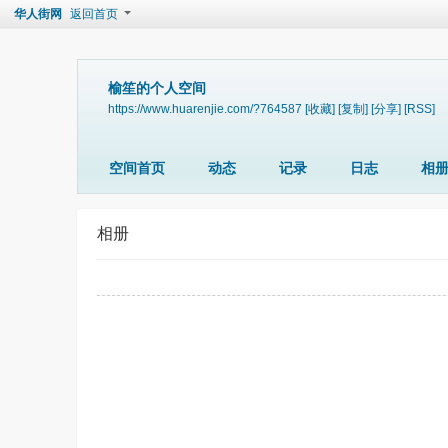
华人街网
返回首页
榆笙的个人空间
https://www.huarenjie.com/?764587
[收藏]
[复制]
[分享]
[RSS]
空间首页
动态
记录
日志
相
相册