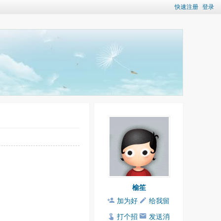
快速注册
登录
榆笙
加为好
给我留
友
言
打个招
发送消