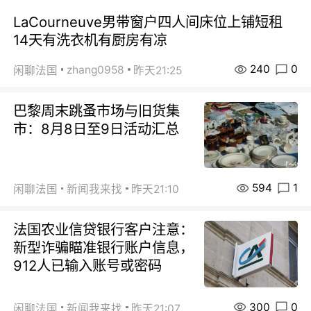
LaCourneuve男带窗户四人间床位上铺短租
14天有洗衣机有厨房有凉
240
0
zhang0958
闲聊法国
昨天21:25
巴黎周末跳蚤市场与旧货集
市：8月8日至9日活动汇总
594
1
闲聊法国
新闻我来找
昨天21:10
法国农业信贷银行客户注意：
新型诈骗瞄准银行账户信息，
912人已输入账号或密码
300
0
闲聊法国
新闻我来找
昨天21:07