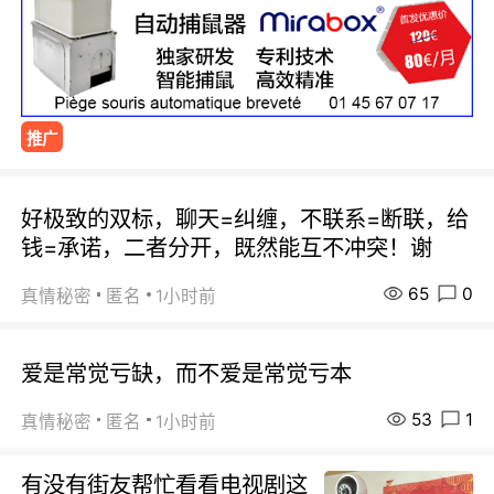
推广
好极致的双标，聊天=纠缠，不联系=断联，给
钱=承诺，二者分开，既然能互不冲突！谢
65
0
真情秘密
匿名
1小时前
爱是常觉亏缺，而不爱是常觉亏本
53
1
真情秘密
匿名
1小时前
有没有街友帮忙看看电视剧这