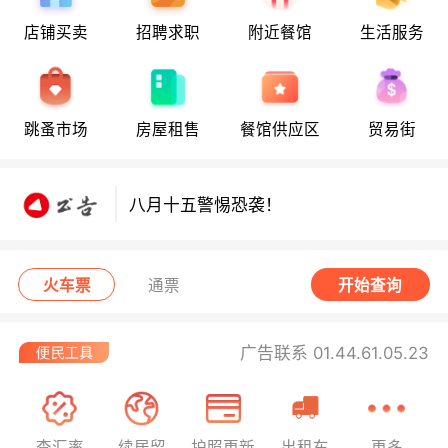
店铺买卖
招聘求职
附近餐馆
生活服务
八月十五警惕恐袭！
跳蚤市场
房屋租售
餐馆供应区
贸易街
八月十五警惕恐袭！
八月十五警惕恐袭！
火车票
通票
开始查询
广告联系 01.44.61.05.23
查汇率
续居留
护照更新
出租车
更多