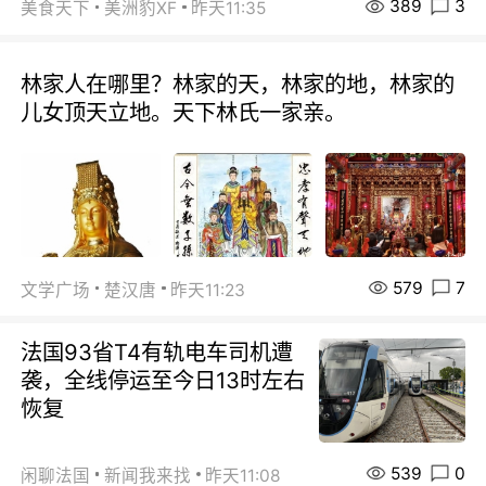
389
3
美食天下
美洲豹XF
昨天11:35
林家人在哪里？林家的天，林家的地，林家的
儿女顶天立地。天下林氏一家亲。
579
7
文学广场
楚汉唐
昨天11:23
法国93省T4有轨电车司机遭
袭，全线停运至今日13时左右
恢复
539
0
闲聊法国
新闻我来找
昨天11:08