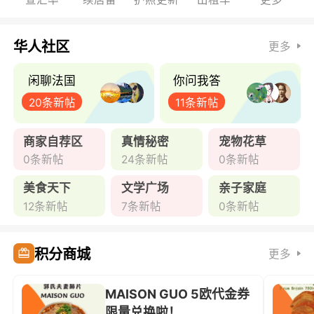
华人社区
更多
闲聊法国
你问我答
20条新帖
11条新帖
商家自荐区
真情秘密
宠物花草
0条新帖
24条新帖
0条新帖
美食天下
文学广场
亲子家庭
12条新帖
7条新帖
0条新帖
积分商城
更多
MAISON GUO 5欧代金券
限量兑换啦！ ...