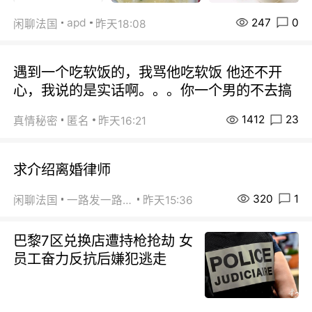
247
0
apd
闲聊法国
昨天18:08
遇到一个吃软饭的，我骂他吃软饭 他还不开
心，我说的是实话啊。。。你一个男的不去搞
1412
23
真情秘密
匿名
昨天16:21
求介绍离婚律师
320
1
闲聊法国
一路发一路发
昨天15:36
巴黎7区兑换店遭持枪抢劫 女
员工奋力反抗后嫌犯逃走