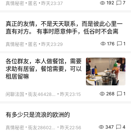
192
7
真情秘密
匿名
昨天23:37
真正的友情，不是天天联系，而是彼此心里一
直有对方。 有事时愿意伸手，低谷时不会离
176
1
真情秘密
匿名
昨天23:29
各位群友，本人做餐馆，需要
求助有居留，餐馆需要，可以
租居留嘛
268
1
闲聊法国
街友46428878
昨天23:15
有多少只是流浪的欧洲的
347
4
真情秘密
街友28602925
昨天22:56