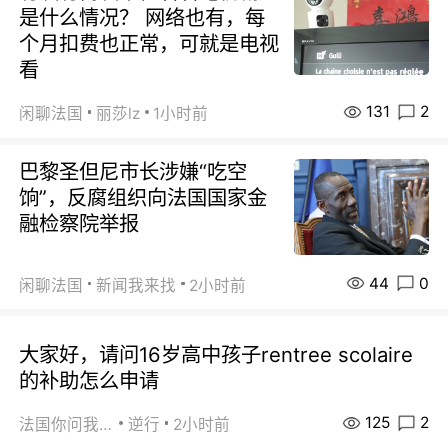
是什么情况？ 网络也有，每
个月扣费也正常，可就是电视
看
131
2
闲聊法国
丽莎lz
1小时前
巴黎圣但尼市长涉嫌“吃空
饷”，反腐组织向法国国家金
融检察院举报
44
0
闲聊法国
新闻我来找
2小时前
大家好，请问16岁高中孩子rentree scolaire
的补助怎么申请
125
2
法国你问我答
逆行
2小时前