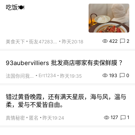
吃饭🍽️
422
2
美食天下
街友472838572
昨天20:18
93aubervilliers 批发商店哪家有卖保鲜膜 ？
193
0
Ert1234
法国你问我答
昨天19:35
错过黄昏晚霞，还有满天星辰，海与风，温与
柔，爱与不爱皆自由。
127
1
真情秘密
匿名
昨天19:24