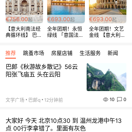
包拼房~
€756.00
€693.00
€693.00
起
起
起
【意大利南法经
全年团期！永恒
全年团期！文艺
典循环线】 巴黎
绿线 「意国法
金线 【意大利一
上下 所有日期铁
南」巴黎上下 去
地】 循环7日游
发！ 全程四星级
意大利 南法 99
全程693欧/人起
推荐
跳蚤市场
房屋店铺
生活服务
新闻
宾馆 108欧/天起
欧/天起 ~包拼房
每周铁发！
全程756欧/位
巴郞《秋游故乡散记》56云
阳张飞庙五 头在云阳
10
0
文学广场
巴郞q
12分钟前
大家好 今天 北京10点30 到 温州龙港中午13
点 00行李拿错了。里面有灰色