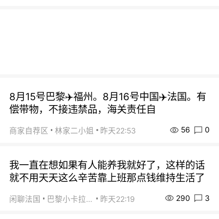
8月15号巴黎✈️福州。8月16号中国✈️法国。有
偿带物，不接违禁品，海关责任自
56
0
商家自荐区
林家二小姐
昨天22:53
我一直在想如果有人能养我就好了，这样的话
就不用天天这么辛苦靠上班那点钱维持生活了
290
3
闲聊法国
巴黎小卡拉咪
昨天22:19