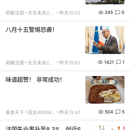
245
0
闲聊法国
长乐未央2015
昨天15:03
八月十五警惕恐袭！
1421
1
闲聊法国
长乐未央2015
昨天15:02
味道超赞！ 非常成功！
504
5
美食天下
街友40858442
昨天13:47
法国失业率升至8.3%，创近6