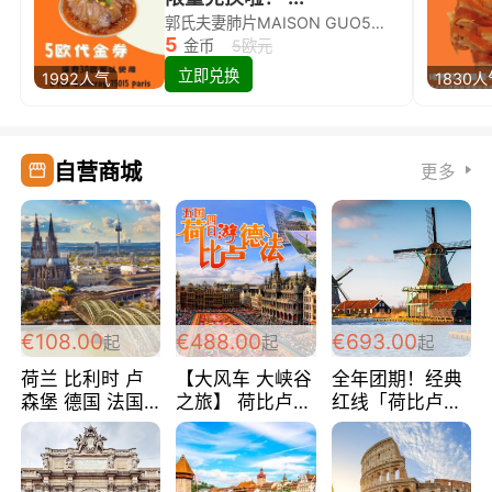
郭氏夫妻肺片MAISON GUO5欧代金券限量兑换啦！
5
金币
5欧元
立即兑换
1992人气
1830
自营商城
更多
€108.00
€488.00
€693.00
起
起
起
荷兰 比利时 卢
【大风车 大峡谷
全年团期！经典
森堡 德国 法国
之旅】 荷比卢德
红线「荷比卢德
超爽玩遍西欧 循
法 巴黎上下 经
法」七天循环 五
环线 全程四星宾
典五国四日游
国 仅售99欧/人/
馆 108欧/人/天
488欧/人
天！巴黎上下！