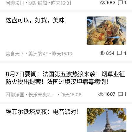
683
1
闲聊法国
网站编辑
昨天15:31
这盘可以，好货，美味
854
4
美食天下
美洲豹XF
昨天15:13
8月7日要闻：法国第五波热浪来袭！烟草业征
防火税出提案！法国过境汉坦病毒病例！
1607
1
闲聊法国
长乐未央2015
昨天15:06
埃菲尔铁塔夏夜：电音派对！