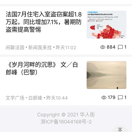
法国7月住宅入室盗窃案超1.8
万起，同比增加7.1%，暑期防
盗需提高警惕
884
1
闲聊法国
新闻我来找
昨天11:02
《岁月河畔的沉思》 文／白
郎峰（巴黎）
179
1
文学广场
白郞峰
昨天10:44
Copyright © 2021 华人街
浙ICP备16044168号-2