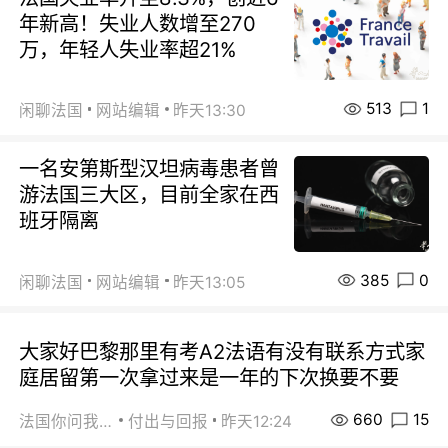
年新高！失业人数增至270
万，年轻人失业率超21%
513
1
闲聊法国
网站编辑
昨天13:30
一名安第斯型汉坦病毒患者曾
游法国三大区，目前全家在西
班牙隔离
385
0
闲聊法国
网站编辑
昨天13:05
大家好巴黎那里有考A2法语有没有联系方式家
庭居留第一次拿过来是一年的下次换要不要
660
15
法国你问我答
付出与回报
昨天12:24