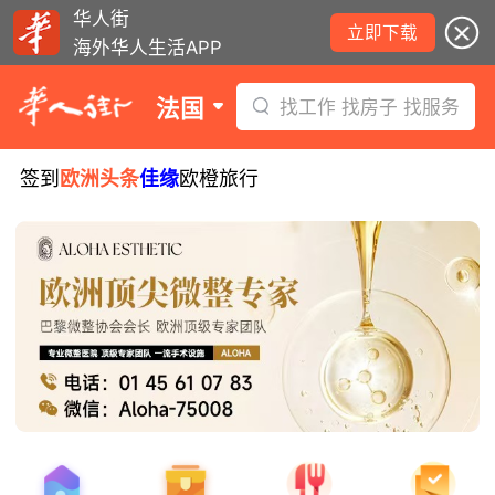
华人街
立即下载
海外华人生活APP
法国
找工作 找房子 找服务
签到
欧洲头条
佳缘
欧橙旅行