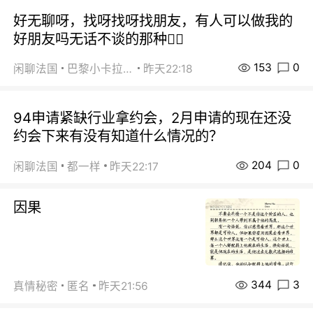
好无聊呀，找呀找呀找朋友，有人可以做我的
好朋友吗无话不谈的那种😮‍💨
153
0
闲聊法国
巴黎小卡拉咪
昨天22:18
94申请紧缺行业拿约会，2月申请的现在还没
约会下来有没有知道什么情况的？
204
0
闲聊法国
都一样
昨天22:17
因果
344
3
真情秘密
匿名
昨天21:56