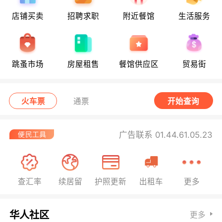
店铺买卖
招聘求职
附近餐馆
生活服务
跳蚤市场
房屋租售
餐馆供应区
贸易街
火车票
通票
开始查询
广告联系 01.44.61.05.23
查汇率
续居留
护照更新
出租车
更多
华人社区
更多