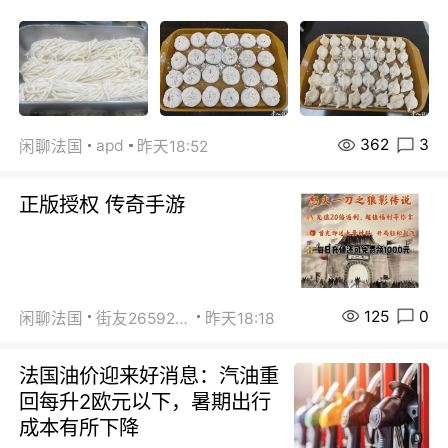
362
3
apd
闲聊法国
昨天18:52
正版授权 传奇手游
125
0
闲聊法国
街友26592800
昨天18:18
法国油价迎来好消息：汽油重
回每升2欧元以下，暑期出行
成本有所下降