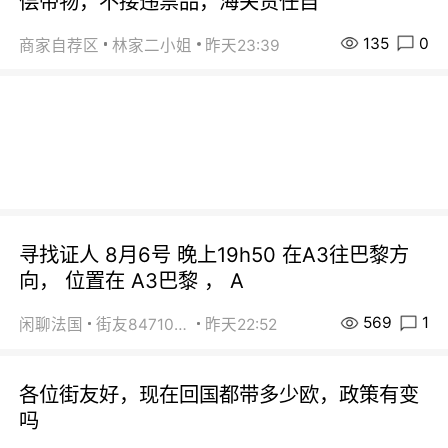
偿带物，不接违禁品，海关责任自
135
0
商家自荐区
林家二小姐
昨天23:39
寻找证人 8月6号 晚上19h50 在A3往巴黎方
向， 位置在 A3巴黎 ， A
569
1
闲聊法国
街友84710671
昨天22:52
各位街友好，现在回国都带多少欧，政策有变
吗