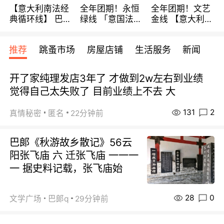
【意大利南法经
全年团期！永恒
全年团期！文艺
典循环线】 巴黎
绿线 「意国法
金线 【意大利一
上下 所有日期铁
南」巴黎上下 去
地】 循环7日游
发！ 全程四星级
意大利 南法 99
全程693欧/人起
推荐
跳蚤市场
房屋店铺
生活服务
新闻
宾馆 108欧/天起
欧/天起 ~包拼房
每周铁发！
全程756欧/位
开了家纯理发店3年了 才做到2w左右到业绩
觉得自己太失败了 目前业绩上不去 大
131
2
真情秘密
匿名
22分钟前
巴郞《秋游故乡散记》56云
阳张飞庙 六 迁张飞庙 一一一
一 据史料记载，张飞庙始
28
0
文学广场
巴郞q
29分钟前