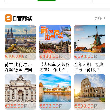
自营商城
更多
€108.00
€488.00
€693.00
起
起
起
荷兰 比利时 卢
【大风车 大峡谷
全年团期！经典
森堡 德国 法国
之旅】 荷比卢德
红线「荷比卢德
超爽玩遍西欧 循
法 巴黎上下 经
法」七天循环 五
环线 全程四星宾
典五国四日游
国 仅售99欧/人/
馆 108欧/人/天
488欧/人
天！巴黎上下！
包拼房~
€756.00
€693.00
€693.00
起
起
起