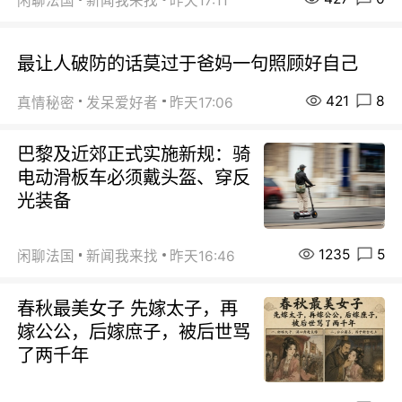
闲聊法国
新闻我来找
昨天17:11
最让人破防的话莫过于爸妈一句照顾好自己
421
8
真情秘密
发呆爱好者
昨天17:06
巴黎及近郊正式实施新规：骑
电动滑板车必须戴头盔、穿反
光装备
1235
5
闲聊法国
新闻我来找
昨天16:46
春秋最美女子 先嫁太子，再
嫁公公，后嫁庶子，被后世骂
了两千年