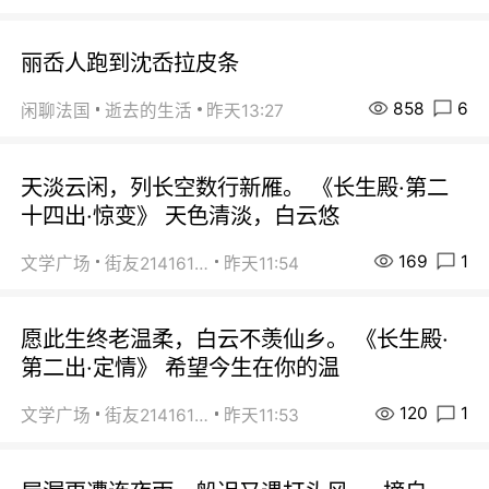
丽岙人跑到沈岙拉皮条
858
6
闲聊法国
逝去的生活
昨天13:27
天淡云闲，列长空数行新雁。 《长生殿·第二
十四出·惊变》 天色清淡，白云悠
169
1
文学广场
街友21416156
昨天11:54
愿此生终老温柔，白云不羡仙乡。 《长生殿·
第二出·定情》 希望今生在你的温
120
1
文学广场
街友21416156
昨天11:53