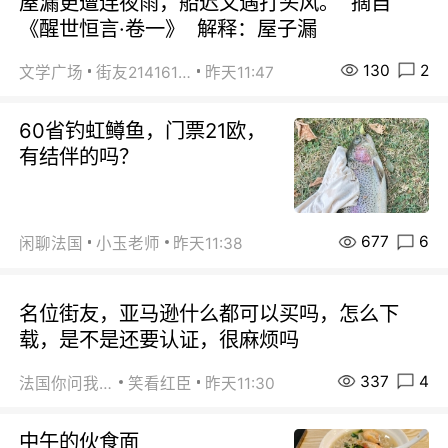
屋漏更遭连夜雨，船迟又遇打头风。 摘自
《醒世恒言·卷一》 解释：屋子漏
130
2
文学广场
街友21416156
昨天11:47
60省钓虹鳟鱼，门票21欧，
有结伴的吗？
677
6
闲聊法国
小玉老师
昨天11:38
名位街友，亚马逊什么都可以买吗，怎么下
载，是不是还要认证，很麻烦吗
337
4
法国你问我答
笑看红臣
昨天11:30
中午的伙食面