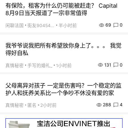
有保险，租客为什么仍可能被赶走？ Capital
8月9日当天报道了一宗非常值得
69
0
闲聊法国
街友90454511
半小时前
我爷爷说我把所有希望放你身上了。。。 我觉
得好自私
131
0
真情秘密
手写的婚礼_
1小时前
父母离异对孩子 一定是伤害吗？一个稳定的监
护人和抚养关系比一个争吵不休没有爱的家
288
4
真情秘密
匿名
2小时前