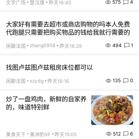
575
4
文学广场
楚汉唐
昨天16:45
大家好有需要去超市或商店购物的吗本人免费
代跑腿只需要把购买物品的钱给我就行需要的
494
1
zhang0958
闲聊法国
昨天16:29
找图卢兹图卢兹租房床位都可以
135
0
szydg
闲聊法国
昨天16:16
炒了一盘鸡肉，新鲜的自家养
的，味道特别鲜
512
6
美食天下
美洲豹XF
昨天15:05