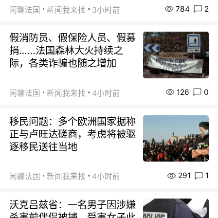
784
2
闲聊法国
新闻我来找
3小时前
假消防员、假保险人员、假募
捐……法国森林大火持续之
际，各类诈骗也随之增加
126
0
闲聊法国
新闻我来找
4小时前
移民问题：多个欧洲国家据称
正与卢旺达磋商，考虑将被驱
逐移民送往当地
291
1
闲聊法国
新闻我来找
4小时前
沃克吕兹省：一名男子因涉嫌
杀害前伴侣被捕，受害女子此