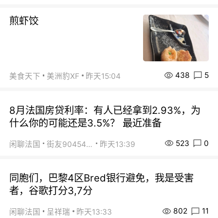
煎虾饺
438
5
美食天下
美洲豹XF
昨天15:04
8月法国房贷利率：有人已经拿到2.93%，为
什么你的可能还是3.5%？ 最近准备
523
0
闲聊法国
街友90454511
昨天13:39
同胞们，巴黎4区Bred银行避免，我是受害
者，谷歌打分3,7分
802
11
闲聊法国
呈祥瑞
昨天13:33