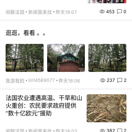
453
0
闲聊法国
新闻我来找
昨天18:07
逛逛，看看 。。
237
2
lin14589077
我游我拍
昨天18:06
法国农业遭遇高温、干旱和山
火重创：农民要求政府提供
“数十亿欧元”援助
382
2
闲聊法国
新闻我来找
昨天18:03