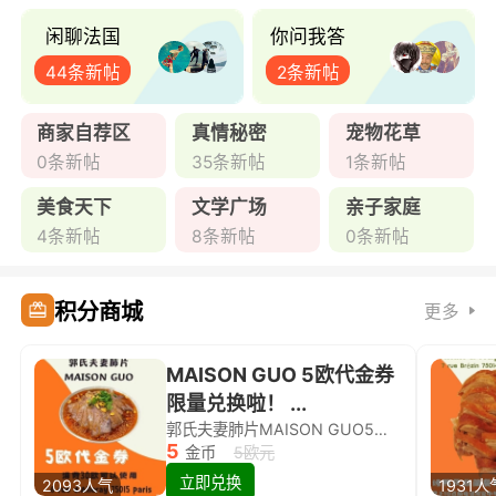
闲聊法国
你问我答
44条新帖
2条新帖
商家自荐区
真情秘密
宠物花草
0条新帖
35条新帖
1条新帖
美食天下
文学广场
亲子家庭
4条新帖
8条新帖
0条新帖
积分商城
更多
MAISON GUO 5欧代金券
限量兑换啦！ ...
郭氏夫妻肺片MAISON GUO5欧代金券限量兑换啦！
5
金币
5欧元
立即兑换
2093人气
1931人