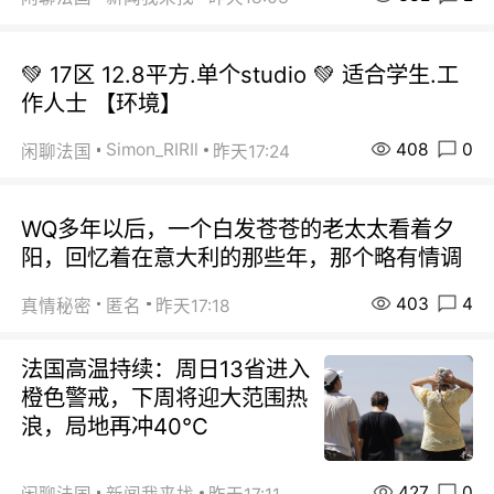
💚 17区 12.8平方.单个studio 💚 适合学生.工
作人士 【环境】
408
0
Simon_RIRIl
闲聊法国
昨天17:24
WQ多年以后，一个白发苍苍的老太太看着夕
阳，回忆着在意大利的那些年，那个略有情调
403
4
真情秘密
匿名
昨天17:18
法国高温持续：周日13省进入
橙色警戒，下周将迎大范围热
浪，局地再冲40℃
427
0