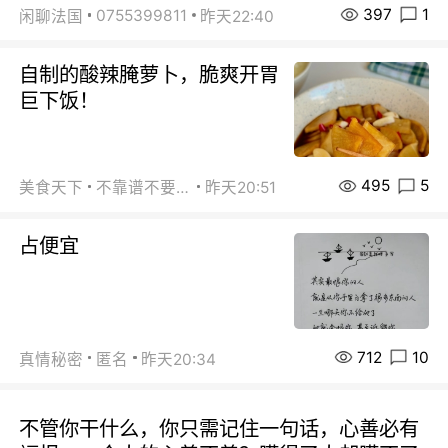
397
1
0755399811
闲聊法国
昨天22:40
自制的酸辣腌萝卜，脆爽开胃
巨下饭！
495
5
美食天下
不靠谱不要联系
昨天20:51
占便宜
712
10
真情秘密
匿名
昨天20:34
不管你干什么，你只需记住一句话，心善必有