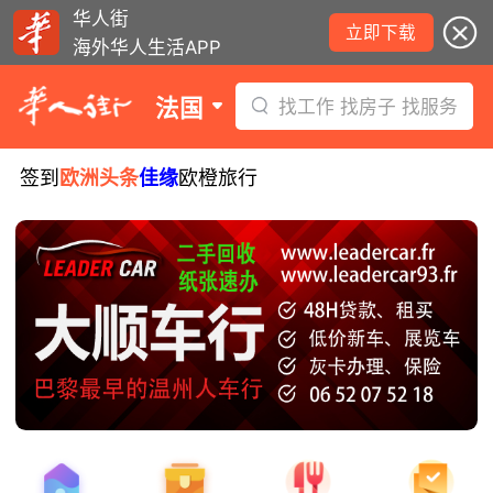
华人街
立即下载
海外华人生活APP
法国
找工作 找房子 找服务
签到
欧洲头条
佳缘
欧橙旅行