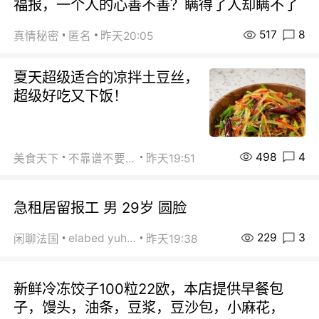
福报，一个人的心善不善？瞒得了人却瞒不了
517
8
真情秘密
匿名
昨天20:05
夏天超级适合的凉拌土豆丝，
超级好吃又下饭！
498
4
美食天下
不靠谱不要联系
昨天19:51
急租居留报工 男 29岁 圆脸
229
3
elabed yuhua
闲聊法国
昨天19:38
新鲜冷冻饺子100粒22欧，本店提供早餐包
子，馒头，油条，豆浆，豆沙包，小麻花，