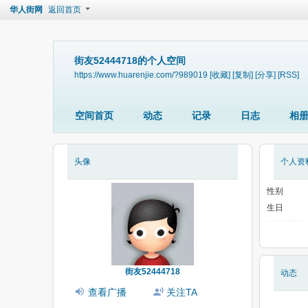
华人街网
返回首页
街友52444718的个人空间
https://www.huarenjie.com/?989019
[收藏]
[复制]
[分享]
[RSS]
空间首页
动态
记录
日志
相
头像
个人资
性别
生日
街友52444718
动态
查看广播
关注TA