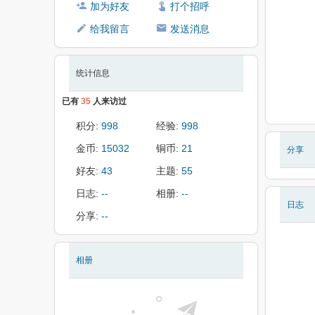
加为好友
打个招呼
给我留言
发送消息
统计信息
已有
35
人来访过
积分:
998
经验:
998
金币:
15032
铜币:
21
分享
好友:
43
主题:
55
日志:
--
相册:
--
日志
分享:
--
相册