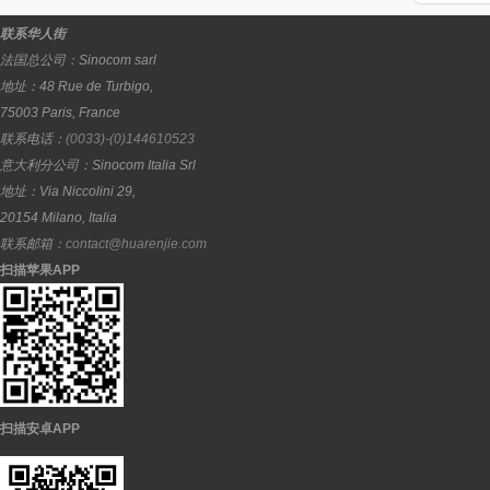
联系华人街
法国总公司：
Sinocom sarl
地址：
48 Rue de Turbigo,
75003
Paris
,
France
联系电话：
(0033)-(0)144610523
意大利分公司：
Sinocom Italia Srl
地址：
Via Niccolini 29,
20154
Milano
,
Italia
联系邮箱：
contact@huarenjie.com
扫描苹果APP
扫描安卓APP