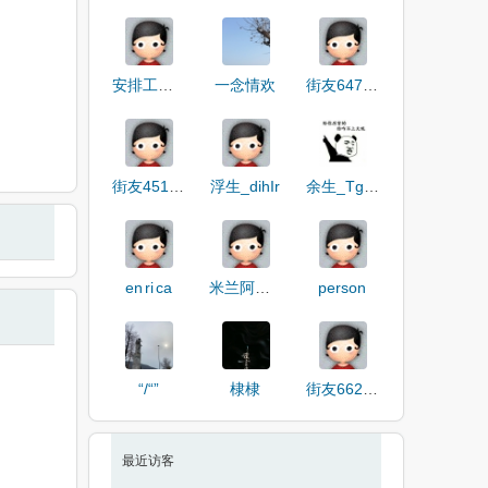
安排工签到德国
一念情欢
街友64747564
街友45133580
浮生_dihIr
余生_Tga5f
en ri ca
米兰阿斌出租车
person
“/“”
棣棣
街友66229926
最近访客