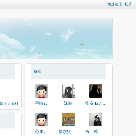
快速注册
登录
好友
星晴zy
沫晴
街友42717580
部个人资料
心累。
华尔狼之街
爷︷就是拽