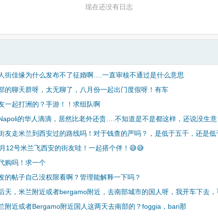
现在还没有日志
人街佳缘为什么发布不了征婚啊….一直审核不通过是什么意思
部的聊天群呀，太无聊了，八月份一起出门度假呀！有车
友一起打洲的？手游！！求组队啊
Napoli的华人滴滴，居然比老外还贵….不知道是不是都这样，还说没生意
街友走米兰到西安过的路线吗！对于钱查的严吗？，是低于五千，还是低
2月12号米兰飞西安的街友哇！一起搭个伴！😅😅
代购吗！求一个
发的帖子自己没权限看啊？管理能解释一下吗？
后天，米兰附近或者bergamo附近，去南部城市的国人呀，我开车下去，
附近或者Bergamo附近国人这两天去南部的？foggia，bari那