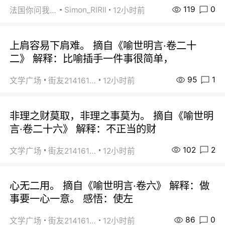
119
0
Simon_RIRIl
法国你问我答
12小时前
上肩容易下肩难。 摘自《喻世明言·卷二十
二》 解释：比喻插手一件事很简单，
95
1
文学广场
街友21416156
12小时前
非理之财莫取，非理之事莫为。 摘自《喻世明
言·卷二十六》 解释：不正当的财
102
2
文学广场
街友21416156
12小时前
心无二用。 摘自《喻世明言·卷六》 解释：做
事要一心一意。 感悟：使左
86
0
文学广场
街友21416156
12小时前