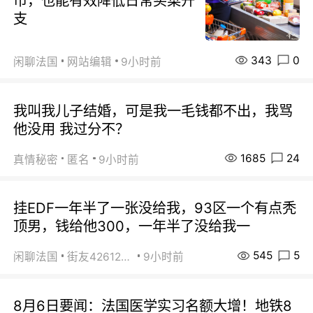
市，也能有效降低日常买菜开
支
343
0
闲聊法国
网站编辑
9小时前
我叫我儿子结婚，可是我一毛钱都不出，我骂
他没用 我过分不？
1685
24
真情秘密
匿名
9小时前
挂EDF一年半了一张没给我，93区一个有点秃
顶男，钱给他300，一年半了没给我一
545
5
闲聊法国
街友42612092
9小时前
8月6日要闻：法国医学实习名额大增！地铁8