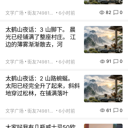
82
0
文学广场
街友74981146
6小时前
太鹤山夜话：3 山脚下。 晨
光已经铺满了整座村庄。 江
边的薄雾渐渐散去，河
91
0
文学广场
街友74981146
6小时前
太鹤山夜话：2 山路蜿蜒。
太阳已经完全升了起来，斜斜
地穿过松林，在铺满落叶
61
0
文学广场
街友74981146
6小时前
大家好我有几瓶威士忌50欧