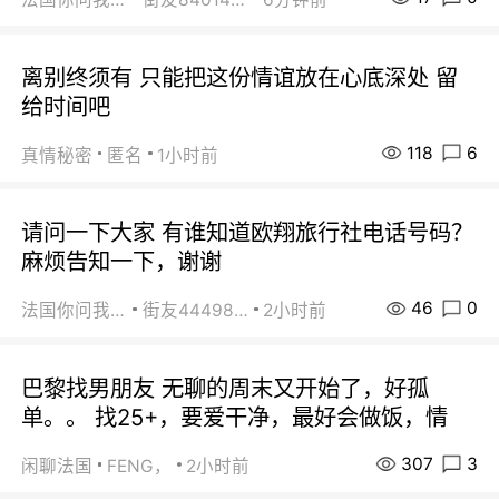
离别终须有 只能把这份情谊放在心底深处 留
给时间吧
118
6
真情秘密
匿名
1小时前
请问一下大家 有谁知道欧翔旅行社电话号码？
麻烦告知一下，谢谢
46
0
法国你问我答
街友44498484
2小时前
巴黎找男朋友 无聊的周末又开始了，好孤
单。。 找25+，要爱干净，最好会做饭，情
307
3
闲聊法国
FENG，
2小时前