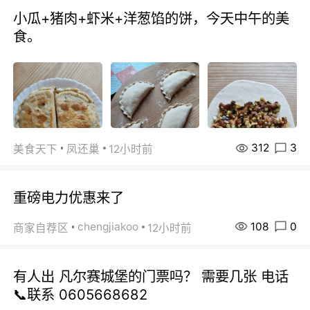
小瓜+猪肉+虾米+洋葱馅的饼，今天中午的美
食。
312
3
美食天下
凤还巢
12小时前
重磅电力优惠来了
108
0
chengjiakoo
商家自荐区
12小时前
有人出 凡尔赛城堡的门票吗？ 需要几张 电话
📞联系 0605668682