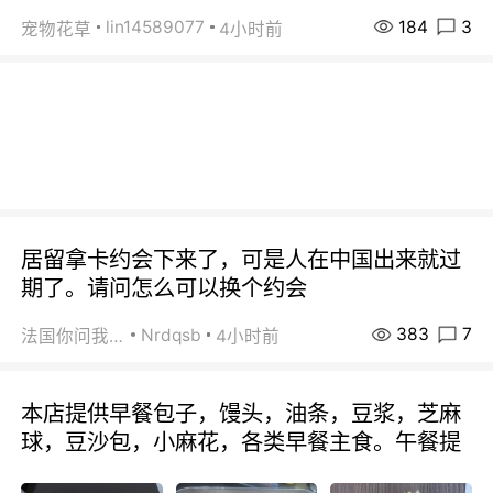
184
3
lin14589077
宠物花草
4小时前
居留拿卡约会下来了，可是人在中国出来就过
期了。请问怎么可以换个约会
383
7
Nrdqsb
法国你问我答
4小时前
本店提供早餐包子，馒头，油条，豆浆，芝麻
球，豆沙包，小麻花，各类早餐主食。午餐提