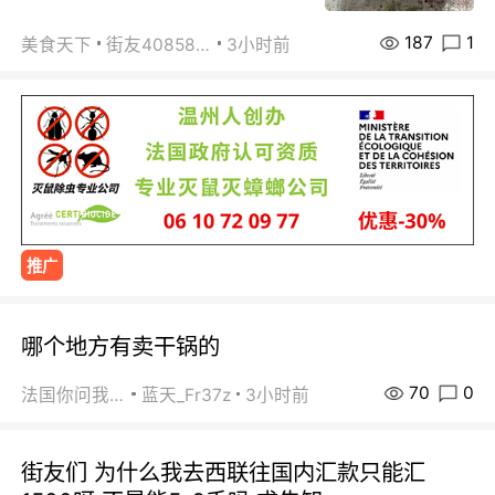
187
1
美食天下
街友40858442
3小时前
推广
哪个地方有卖干锅的
70
0
法国你问我答
蓝天_Fr37z
3小时前
街友们 为什么我去西联往国内汇款只能汇