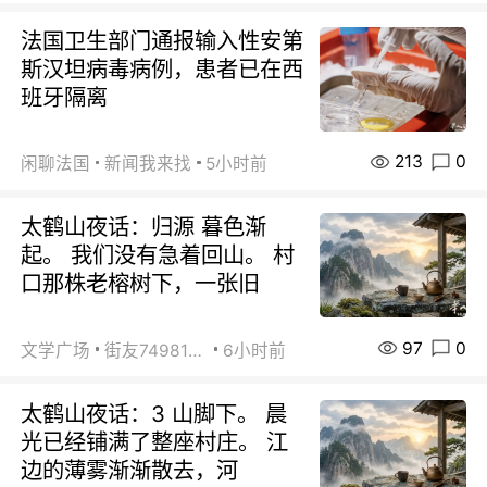
法国卫生部门通报输入性安第
斯汉坦病毒病例，患者已在西
班牙隔离
213
0
闲聊法国
新闻我来找
5小时前
太鹤山夜话：归源 暮色渐
起。 我们没有急着回山。 村
口那株老榕树下，一张旧
97
0
文学广场
街友74981146
6小时前
太鹤山夜话：3 山脚下。 晨
光已经铺满了整座村庄。 江
边的薄雾渐渐散去，河