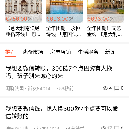
包拼房~
€756.00
€693.00
€693.00
起
起
起
【意大利南法经
全年团期！永恒
全年团期！文艺
典循环线】 巴黎
绿线 「意国法
金线 【意大利一
上下 所有日期铁
南」巴黎上下 去
地】 循环7日游
发！ 全程四星级
意大利 南法 99
全程693欧/人起
推荐
跳蚤市场
房屋店铺
生活服务
新闻
宾馆 108欧/天起
欧/天起 ~包拼房
每周铁发！
全程756欧/位
我想要微信转账，300欧7个点巴黎有人换
吗，骗子别来诚心的来
4
0
闲聊法国
街友84014588
59秒前
我想要微信钱，找人换300欧7个点要可以微
信转账的
17
0
法国你问我答
街友84014588
6分钟前