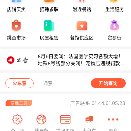
店铺买卖
招聘求职
附近餐馆
生活服务
8月6日要闻：法国医学实习名额大增！
地铁8号线部分关闭！宠物店违规罚款出
炉！
跳蚤市场
房屋租售
餐馆供应区
贸易街
巴黎地铁音乐家海选启动！
8月6日要闻：法国医学实习名额大增！
地铁8号线部分关闭！宠物店违规罚款出
炉！
巴黎地铁音乐家海选启动！
火车票
通票
开始查询
广告联系 01.44.61.05.23
查汇率
续居留
护照更新
出租车
更多