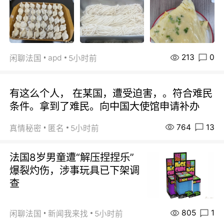
213
0
apd
闲聊法国
5小时前
有这么个人， 在某国，遭受迫害，。符合难民
条件。拿到了难民。向中国大使馆申请补办
764
13
真情秘密
匿名
5小时前
法国8岁男童遭“解压捏捏乐”
爆裂灼伤，涉事玩具已下架调
查
805
1
闲聊法国
新闻我来找
5小时前