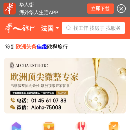
华人街
立即下载
海外华人生活APP
法国
找工作 找房子 找服务
签到
欧洲头条
佳缘
欧橙旅行