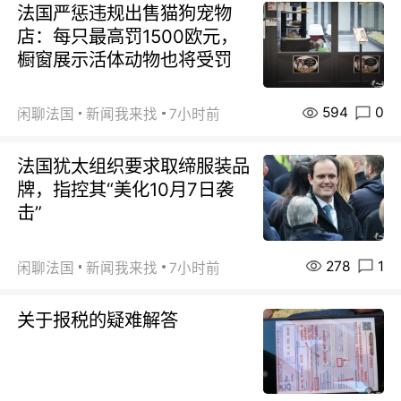
法国严惩违规出售猫狗宠物
店：每只最高罚1500欧元，
橱窗展示活体动物也将受罚
594
0
闲聊法国
新闻我来找
7小时前
法国犹太组织要求取缔服装品
牌，指控其“美化10月7日袭
击”
278
1
闲聊法国
新闻我来找
7小时前
关于报税的疑难解答