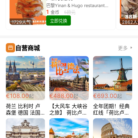
巴黎Yinan & Hugo restaurant除简餐类全场8折
1
金币
5欧元
立即兑换
1729人气
2862
自营商城
更多
€108.00
€488.00
€693.00
起
起
起
荷兰 比利时 卢
【大风车 大峡谷
全年团期！经典
森堡 德国 法国
之旅】 荷比卢德
红线「荷比卢德
超爽玩遍西欧 循
法 巴黎上下 经
法」七天循环 五
环线 全程四星宾
典五国四日游
国 仅售99欧/人/
馆 108欧/人/天
488欧/人
天！巴黎上下！