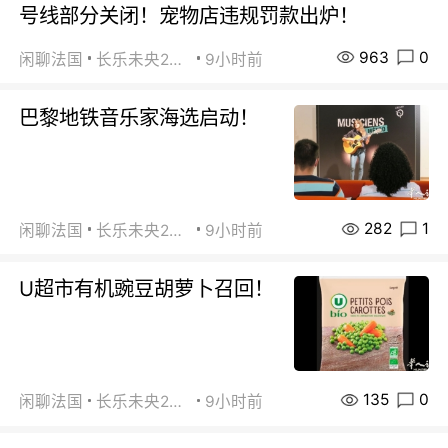
号线部分关闭！宠物店违规罚款出炉！
963
0
闲聊法国
长乐未央2015
9小时前
巴黎地铁音乐家海选启动！
282
1
闲聊法国
长乐未央2015
9小时前
U超市有机豌豆胡萝卜召回！
135
0
闲聊法国
长乐未央2015
9小时前