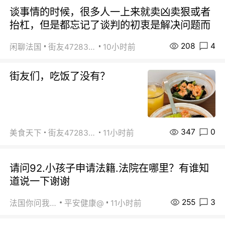
谈事情的时候，很多人一上来就卖凶卖狠或者
抬杠，但是都忘记了谈判的初衷是解决问题而
208
4
闲聊法国
街友472838572
10小时前
街友们，吃饭了没有？
347
0
美食天下
街友472838572
11小时前
请问92.小孩子申请法籍.法院在哪里？有谁知
道说一下谢谢
255
3
法国你问我答
平安健康@
11小时前