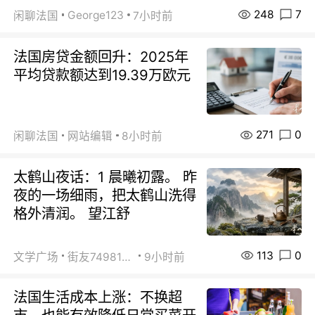
248
7
George123
闲聊法国
7小时前
法国房贷金额回升：2025年
平均贷款额达到19.39万欧元
271
0
闲聊法国
网站编辑
8小时前
太鹤山夜话：1 晨曦初露。 昨
夜的一场细雨，把太鹤山洗得
格外清润。 望江舒
113
0
文学广场
街友74981146
9小时前
法国生活成本上涨：不换超