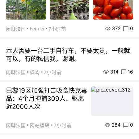
372
0
Feimei
闲聊法国
7小时前
本人需要一台二手自行车，不要太贵，一般就
可以，有的私信我，谢谢。
314
16
闲聊法国
槟屿
7小时前
巴黎19区加强打击吸食快克毒
品：4个月拘捕309人、驱离
近2000人次
284
0
闲聊法国
网站编辑
7小时前