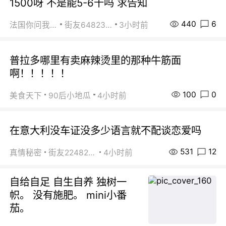
1500呀 不是能5-6千吗 求告知
440
6
法国你问我答
街友64823891
3小时前
普拉多哪里有卖麻辣烫里的那种牛筋面
啊！！！！！
100
0
美食天下
90后小地瓜
4小时前
在意大利没车证没多少语言就不配谈恋爱吗
531
12
真情秘密
街友22482465
4小时前
自给自足 自生自养 独树一
帜。 没有施肥。 mini小番
茄。