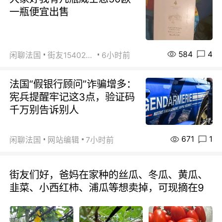
一瓶便宜出售
584
4
闲聊法国
街友15402223
6小时前
法国“假银行顾问”诈骗增多：
宪兵提醒牢记这3点，验证码
千万别告诉别人
671
1
闲聊法国
网站编辑
7小时前
街友们好，爸妈在家种的丝瓜、冬瓜、黄瓜、
韭菜、小西红柿、浦瓜等想卖掉，可现摘在9