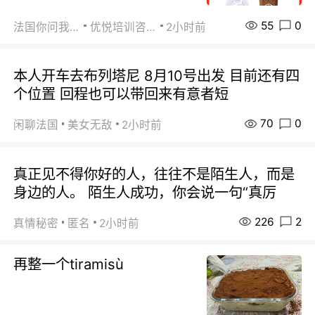
55
0
法国你问我答
优悦培训咨询
2小时前
本人开车去布列塔尼 8月10号出发 目前还有四
个位置 回程也可以带回来有意者短
70
0
闲聊法国
美女无敌
2小时前
真正见不得你好的人，往往不是陌生人，而是
身边的人。 陌生人成功，你会说一句“真厉
226
2
真情秘密
匿名
2小时前
再整一个tiramisù