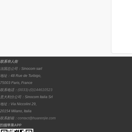
联系华人街
法国总公司：
Sinocom sarl
地址：
48 Rue de Turbigo,
75003
Paris
,
France
联系电话：
(0033)-(0)144610523
意大利分公司：
Sinocom Italia Srl
地址：
Via Niccolini 29,
20154
Milano
,
Italia
联系邮箱：
contact@huarenjie.com
扫描苹果APP