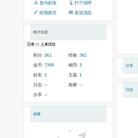
加为好友
打个招呼
给我留言
发送消息
统计信息
已有
21
人来访过
积分:
361
经验:
361
金币:
7395
铜币:
3
分享
好友:
2
主题:
1
日志:
--
相册:
--
日志
分享:
--
相册