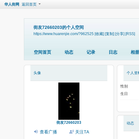
华人街网
返回首页
街友72660203的个人空间
https://www.huarenjie.com/?962525
[收藏]
[复制]
[分享]
[RSS]
空间首页
动态
记录
日志
相
头像
个人资
性别
生日
街友72660203
动态
查看广播
关注TA