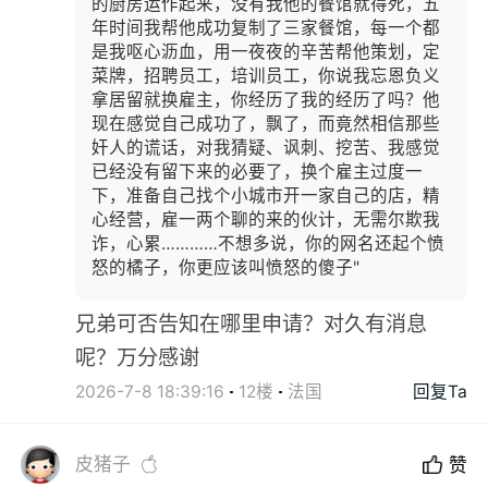
的厨房运作起来，没有我他的餐馆就得死，五
年时间我帮他成功复制了三家餐馆，每一个都
是我呕心沥血，用一夜夜的辛苦帮他策划，定
菜牌，招聘员工，培训员工，你说我忘恩负义
拿居留就换雇主，你经历了我的经历了吗？他
现在感觉自己成功了，飘了，而竟然相信那些
奸人的谎话，对我猜疑、讽刺、挖苦、我感觉
已经没有留下来的必要了，换个雇主过度一
下，准备自己找个小城市开一家自己的店，精
心经营，雇一两个聊的来的伙计，无需尔欺我
诈，心累…………不想多说，你的网名还起个愤
怒的橘子，你更应该叫愤怒的傻子"
兄弟可否告知在哪里申请？对久有消息
呢？万分感谢
2026-7-8 18:39:16
12楼
法国
回复Ta
皮猪子
赞