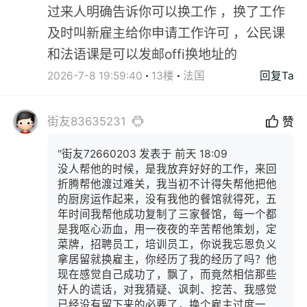
过来人明确告诉你可以换工作 ，换了工作
及时叫新雇主给你申请工作许可 ，公民课
和法语课是可以发邮offi换地址的
2026-7-8 19:59:40
13楼
法国
回复Ta
街友83635231
赞
"街友72660203 发表于 前天 18:09
没人帮他的时候，是我放弃好好的工作，来回
折腾帮他渡过难关，我当初不计得失帮他把他
的厨房运作起来，没有我他的餐馆就得死，五
年时间我帮他成功复制了三家餐馆，每一个都
是我呕心沥血，用一夜夜的辛苦帮他策划，定
菜牌，招聘员工，培训员工，你说我忘恩负义
拿居留就换雇主，你经历了我的经历了吗？他
现在感觉自己成功了，飘了，而竟然相信那些
奸人的谎话，对我猜疑、讽刺、挖苦、我感觉
已经没有留下来的必要了，换个雇主过度一