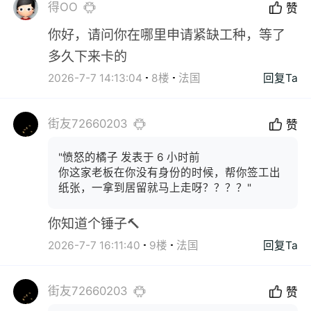
得OO
赞
你好，请问你在哪里申请紧缺工种，等了
多久下来卡的
2026-7-7 14:13:04
8楼
法国
回复Ta
街友72660203
赞
"愤怒的橘子 发表于 6 小时前
你这家老板在你没有身份的时候，帮你签工出
纸张，一拿到居留就马上走呀？？？？"
你知道个锤子🔨
2026-7-7 16:11:40
9楼
法国
回复Ta
街友72660203
赞