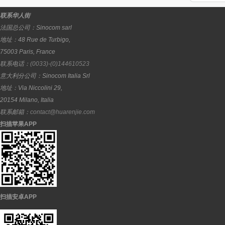
联系华人街
法国总公司：
Sinocom sarl
地址：
48 Rue de Turbigo,
75003
Paris
,
France
联系电话：
(0033)-(0)144610523
意大利分公司：
Sinocom Italia Srl
地址：
Via Niccolini 29,
20154
Milano
,
Italia
联系邮箱：
contact@huarenjie.com
扫描苹果APP
扫描安卓APP