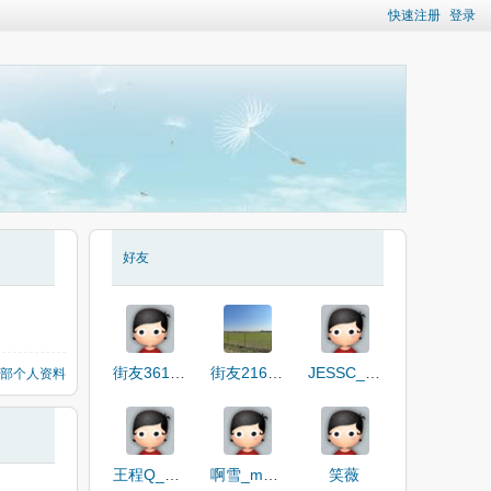
快速注册
登录
好友
街友36183042
街友21658285
JESSC_i1zW8
部个人资料
王程Q_L69HJ
啊雪_msPgV
笑薇