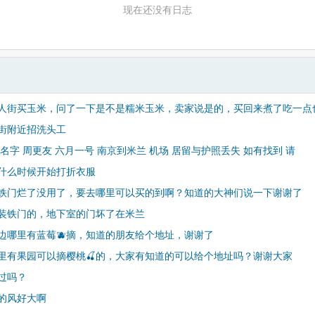
现在还没有日志
人街买玉米，问了一下是不是糯米玉米，卖家说是的，买回来煮了吃一点
街附近招洗头工
名字 周更友 六月一号 南京到米兰 机场 居留与护照丢失 如有找到 请
什么时候开始打折衣服
铁门烂了没用了，要去哪里可以买的到啊？知道的大神们说一下谢谢了
装铁门的，地下室的门坏了在米兰
边哪里有蓝莓🫐摘，知道的朋友给个地址，谢谢了
里有果园可以摘樱桃🍒的，大家有知道的可以给个地址吗？谢谢大家
过吗？
的风好大啊