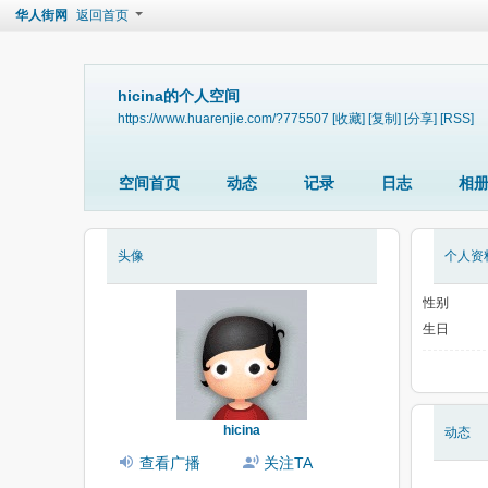
华人街网
返回首页
hicina的个人空间
https://www.huarenjie.com/?775507
[收藏]
[复制]
[分享]
[RSS]
空间首页
动态
记录
日志
相
头像
个人资
性别
生日
hicina
动态
查看广播
关注TA