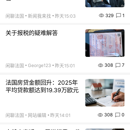
329
1
闲聊法国
新闻我来找
昨天15:03
关于报税的疑难解答
308
7
George123
闲聊法国
昨天15:01
法国房贷金额回升：2025年
平均贷款额达到19.39万欧元
308
0
闲聊法国
网站编辑
昨天14:01