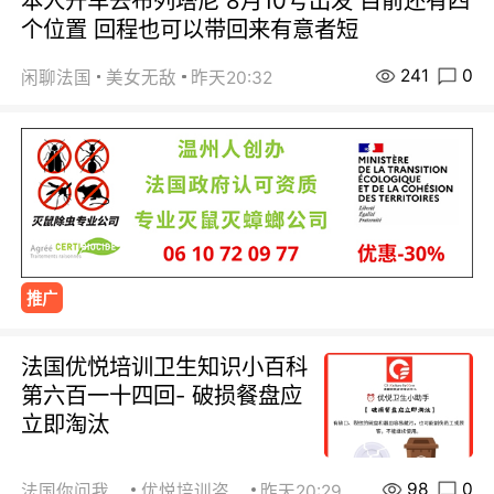
本人开车去布列塔尼 8月10号出发 目前还有四
个位置 回程也可以带回来有意者短
241
0
闲聊法国
美女无敌
昨天20:32
推广
法国优悦培训卫生知识小百科
第六百一十四回- 破损餐盘应
立即淘汰
98
0
法国你问我答
优悦培训咨询
昨天20:29