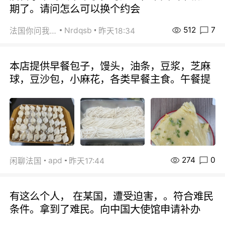
期了。请问怎么可以换个约会
512
7
Nrdqsb
法国你问我答
昨天18:34
本店提供早餐包子，馒头，油条，豆浆，芝麻
球，豆沙包，小麻花，各类早餐主食。午餐提
274
0
apd
闲聊法国
昨天17:44
有这么个人， 在某国，遭受迫害，。符合难民
条件。拿到了难民。向中国大使馆申请补办