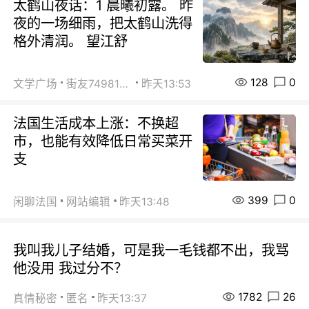
太鹤山夜话：1 晨曦初露。 昨
夜的一场细雨，把太鹤山洗得
格外清润。 望江舒
128
0
文学广场
街友74981146
昨天13:53
法国生活成本上涨：不换超
市，也能有效降低日常买菜开
支
399
0
闲聊法国
网站编辑
昨天13:48
我叫我儿子结婚，可是我一毛钱都不出，我骂
他没用 我过分不？
1782
26
真情秘密
匿名
昨天13:37