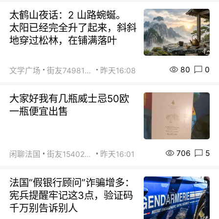
太鹤山夜话：2 山路蜿蜒。
太阳已经完全升了起来，斜斜
地穿过松林，在铺满落叶
80
0
文学广场
街友74981146
昨天16:08
大家好我有几瓶威士忌50欧
一瓶便宜出售
706
5
闲聊法国
街友15402223
昨天16:01
法国“假银行顾问”诈骗增多：
宪兵提醒牢记这3点，验证码
千万别告诉别人