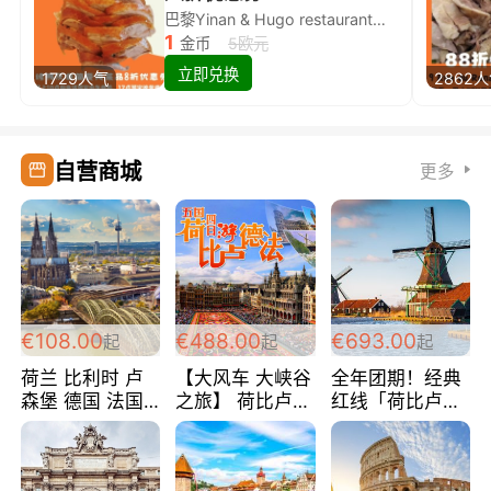
巴黎Yinan & Hugo restaurant除简餐类全场8折
1
金币
5欧元
立即兑换
1729人气
2862
自营商城
更多
€108.00
€488.00
€693.00
起
起
起
荷兰 比利时 卢
【大风车 大峡谷
全年团期！经典
森堡 德国 法国
之旅】 荷比卢德
红线「荷比卢德
超爽玩遍西欧 循
法 巴黎上下 经
法」七天循环 五
环线 全程四星宾
典五国四日游
国 仅售99欧/人/
馆 108欧/人/天
488欧/人
天！巴黎上下！