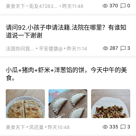
370
0
美食天下
街友472838572
昨天11:48
请问92.小孩子申请法籍.法院在哪里？有谁知
道说一下谢谢
287
3
法国你问我答
平安健康@
昨天11:14
小瓜+猪肉+虾米+洋葱馅的饼，今天中午的美
食。
335
3
美食天下
凤还巢
昨天10:48