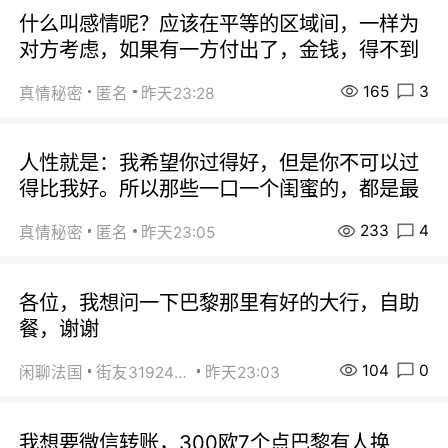
什么叫感情呢？应该在平等的区域间，一样为
对方考虑，如果有一方付出了，金钱，得不到
165
3
真情秘密
匿名
昨天23:28
人性就是：我希望你过得好，但是你不可以过
得比我好。所以那些一口一个闺蜜的，都是最
233
4
真情秘密
匿名
昨天23:05
各位，我想问一下巴黎那里有好的大行，自助
餐，谢谢
104
0
闲聊法国
街友31924072
昨天23:03
我想要微信转账，300欧7个点巴黎有人换