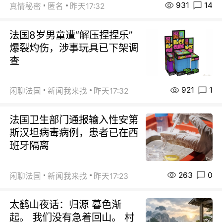
931
14
真情秘密
匿名
昨天17:32
法国8岁男童遭“解压捏捏乐”
爆裂灼伤，涉事玩具已下架调
查
921
1
闲聊法国
新闻我来找
昨天17:32
法国卫生部门通报输入性安第
斯汉坦病毒病例，患者已在西
班牙隔离
263
0
闲聊法国
新闻我来找
昨天17:23
太鹤山夜话：归源 暮色渐
起。 我们没有急着回山。 村