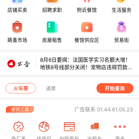
8月6日要闻：法国医学实习名额大增！
店铺买卖
招聘求职
附近餐馆
生活服务
地铁8号线部分关闭！宠物店违规罚款出
炉！
巴黎地铁音乐家海选启动！
跳蚤市场
房屋租售
餐馆供应区
贸易街
8月6日要闻：法国医学实习名额大增！
地铁8号线部分关闭！宠物店违规罚款出
炉！
巴黎地铁音乐家海选启动！
火车票
通票
开始查询
广告联系 01.44.61.05.23
查汇率
续居留
护照更新
出租车
更多