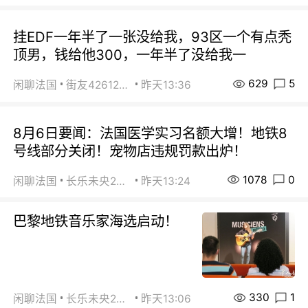
挂EDF一年半了一张没给我，93区一个有点秃
顶男，钱给他300，一年半了没给我一
629
5
闲聊法国
街友42612092
昨天13:36
8月6日要闻：法国医学实习名额大增！地铁8
号线部分关闭！宠物店违规罚款出炉！
1078
0
闲聊法国
长乐未央2015
昨天13:24
巴黎地铁音乐家海选启动！
330
1
闲聊法国
长乐未央2015
昨天13:06