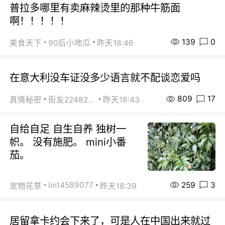
普拉多哪里有卖麻辣烫里的那种牛筋面
啊！！！！！
139
0
美食天下
90后小地瓜
昨天18:46
在意大利没车证没多少语言就不配谈恋爱吗
809
17
真情秘密
街友22482465
昨天18:43
自给自足 自生自养 独树一
帜。 没有施肥。 mini小番
茄。
259
3
lin14589077
宠物花草
昨天18:39
居留拿卡约会下来了，可是人在中国出来就过