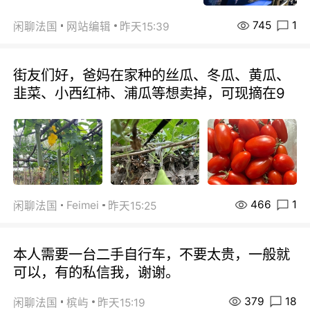
745
1
闲聊法国
网站编辑
昨天15:39
街友们好，爸妈在家种的丝瓜、冬瓜、黄瓜、
韭菜、小西红柿、浦瓜等想卖掉，可现摘在9
466
1
Feimei
闲聊法国
昨天15:25
本人需要一台二手自行车，不要太贵，一般就
可以，有的私信我，谢谢。
379
18
闲聊法国
槟屿
昨天15:19