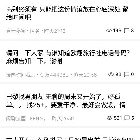
离别终须有 只能把这份情谊放在心底深处 留
给时间吧
199
8
真情秘密
匿名
昨天21:12
请问一下大家 有谁知道欧翔旅行社电话号码？
麻烦告知一下，谢谢
98
0
法国你问我答
街友44498484
昨天20:56
巴黎找男朋友 无聊的周末又开始了，好孤
单。。 找25+，要爱干净，最好会做饭，情
531
5
闲聊法国
FENG，
昨天20:41