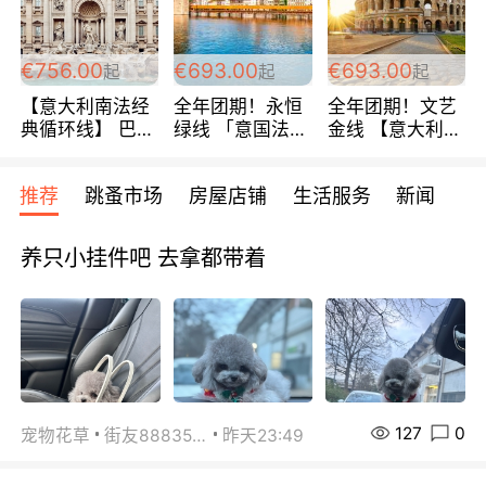
包拼房~
€756.00
€693.00
€693.00
起
起
起
【意大利南法经
全年团期！永恒
全年团期！文艺
典循环线】 巴黎
绿线 「意国法
金线 【意大利一
上下 所有日期铁
南」巴黎上下 去
地】 循环7日游
发！ 全程四星级
意大利 南法 99
全程693欧/人起
推荐
跳蚤市场
房屋店铺
生活服务
新闻
宾馆 108欧/天起
欧/天起 ~包拼房
每周铁发！
全程756欧/位
养只小挂件吧 去拿都带着
127
0
宠物花草
街友88835518
昨天23:49