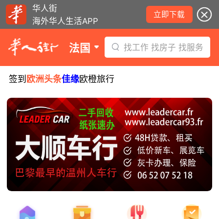
华人街
立即下载
海外华人生活APP
法国
找工作 找房子 找服务
签到
欧洲头条
佳缘
欧橙旅行