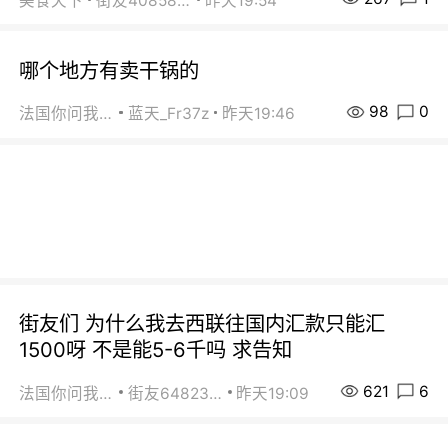
美食天下
街友40858442
昨天19:54
哪个地方有卖干锅的
98
0
法国你问我答
蓝天_Fr37z
昨天19:46
街友们 为什么我去西联往国内汇款只能汇
1500呀 不是能5-6千吗 求告知
621
6
法国你问我答
街友64823891
昨天19:09