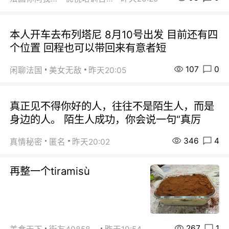
本人开车去布列塔尼 8月10号出发 目前还有四
个位置 回程也可以带回来有意者短
107
0
闲聊法国
美女无敌
昨天20:05
真正见不得你好的人，往往不是陌生人，而是
身边的人。 陌生人成功，你会说一句“真厉
346
4
真情秘密
匿名
昨天20:02
再整一个tiramisù
267
1