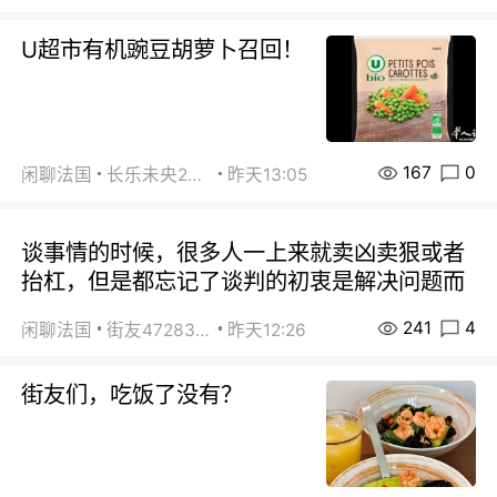
U超市有机豌豆胡萝卜召回！
167
0
闲聊法国
长乐未央2015
昨天13:05
谈事情的时候，很多人一上来就卖凶卖狠或者
抬杠，但是都忘记了谈判的初衷是解决问题而
241
4
闲聊法国
街友472838572
昨天12:26
街友们，吃饭了没有？