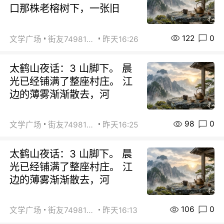
口那株老榕树下，一张旧
122
0
文学广场
街友74981146
昨天16:26
太鹤山夜话：3 山脚下。 晨
光已经铺满了整座村庄。 江
边的薄雾渐渐散去，河
98
0
文学广场
街友74981146
昨天16:25
太鹤山夜话：3 山脚下。 晨
光已经铺满了整座村庄。 江
边的薄雾渐渐散去，河
106
0
文学广场
街友74981146
昨天16:13