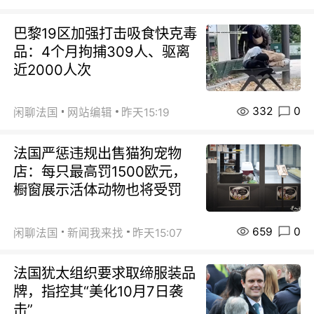
巴黎19区加强打击吸食快克毒
品：4个月拘捕309人、驱离
近2000人次
332
0
闲聊法国
网站编辑
昨天15:19
法国严惩违规出售猫狗宠物
店：每只最高罚1500欧元，
橱窗展示活体动物也将受罚
659
0
闲聊法国
新闻我来找
昨天15:07
法国犹太组织要求取缔服装品
牌，指控其“美化10月7日袭
击”