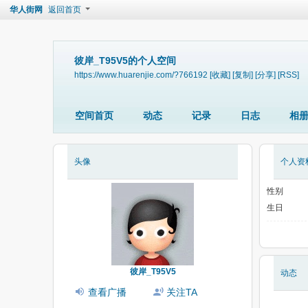
华人街网
返回首页
彼岸_T95V5的个人空间
https://www.huarenjie.com/?766192
[收藏]
[复制]
[分享]
[RSS]
空间首页
动态
记录
日志
相
头像
个人资
性别
生日
彼岸_T95V5
动态
查看广播
关注TA