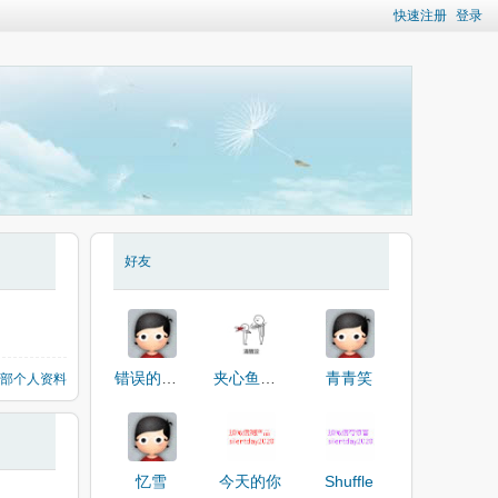
快速注册
登录
好友
错误的开始
夹心鱼丸、
青青笑
部个人资料
忆雪
今天的你
Shuffle