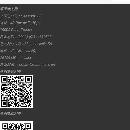
联系华人街
法国总公司：
Sinocom sarl
地址：
48 Rue de Turbigo,
75003
Paris
,
France
联系电话：
(0033)-(0)144610523
意大利分公司：
Sinocom Italia Srl
地址：
Via Niccolini 29,
20154
Milano
,
Italia
联系邮箱：
contact@huarenjie.com
扫描苹果APP
扫描安卓APP