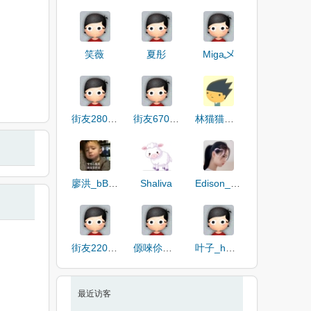
笑薇
夏彤
Miga乄
街友28036067
街友67042488
林猫猫的烦恼生活
廖洪_bBBuh
Shaliva
Edison_DQEH
街友22059221
傆唻伱ヅ.卟慬
叶子_hHX2g
最近访客