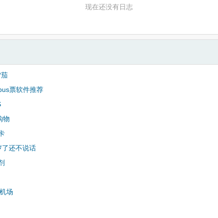
现在还没有日志
雪茄
bus票软件推荐
S
购物
卡
岁了还不说话
剂
去机场