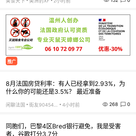
152
0
美食天下
美洲豹XF
2小时前
推广
8月法国房贷利率：有人已经拿到2.93%，为
什么你的可能还是3.5%？ 最近准备
268
0
闲聊法国
街友90454511
4小时前
同胞们，巴黎4区Bred银行避免，我是受害
者，谷歌打分3,7分