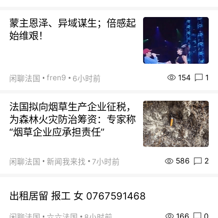
蒙主恩泽、异域谋生；倍感起
始维艰！
154
1
fren9
闲聊法国
6小时前
法国拟向烟草生产企业征税，
为森林火灾防治筹资：专家称
“烟草企业应承担责任”
586
2
闲聊法国
新闻我来找
7小时前
出租居留 报工 女 0767591468
166
0
闲聊法国
六六法国
8小时前