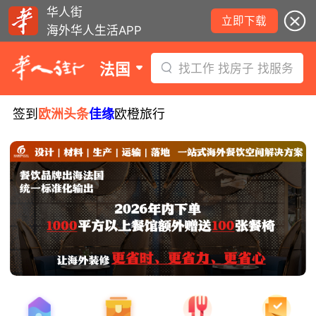
华人街
立即下载
海外华人生活APP
法国
找工作 找房子 找服务
签到
欧洲头条
佳缘
欧橙旅行