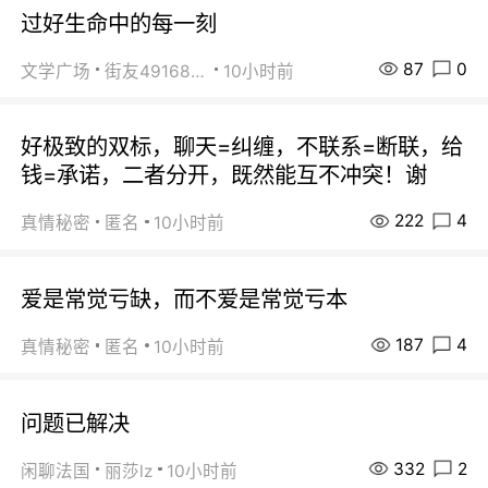
过好生命中的每一刻
87
0
文学广场
街友49168527
10小时前
好极致的双标，聊天=纠缠，不联系=断联，给
钱=承诺，二者分开，既然能互不冲突！谢
222
4
真情秘密
匿名
10小时前
爱是常觉亏缺，而不爱是常觉亏本
187
4
真情秘密
匿名
10小时前
问题已解决
332
2
闲聊法国
丽莎lz
10小时前