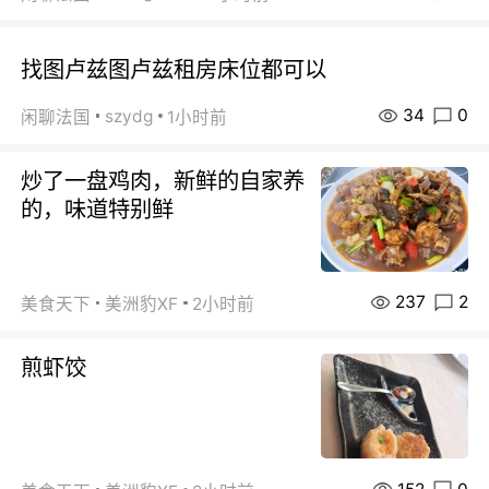
找图卢兹图卢兹租房床位都可以
34
0
szydg
闲聊法国
1小时前
炒了一盘鸡肉，新鲜的自家养
的，味道特别鲜
237
2
美食天下
美洲豹XF
2小时前
煎虾饺