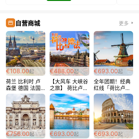
自营商城
更多
€108.00
€488.00
€693.00
起
起
起
荷兰 比利时 卢
【大风车 大峡谷
全年团期！经典
森堡 德国 法国
之旅】 荷比卢德
红线「荷比卢德
超爽玩遍西欧 循
法 巴黎上下 经
法」七天循环 五
环线 全程四星宾
典五国四日游
国 仅售99欧/人/
馆 108欧/人/天
488欧/人
天！巴黎上下！
包拼房~
€756.00
€693.00
€693.00
起
起
起