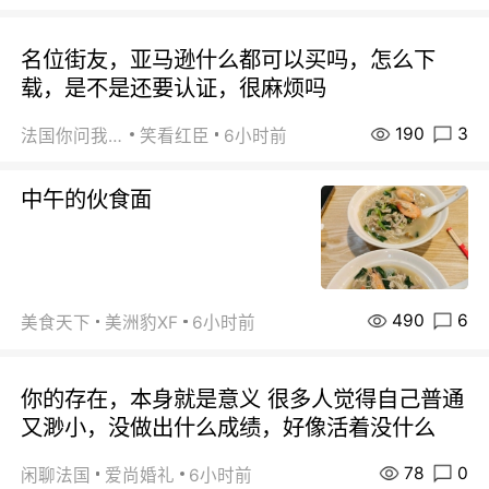
名位街友，亚马逊什么都可以买吗，怎么下
载，是不是还要认证，很麻烦吗
190
3
法国你问我答
笑看红臣
6小时前
中午的伙食面
490
6
美食天下
美洲豹XF
6小时前
你的存在，本身就是意义 很多人觉得自己普通
又渺小，没做出什么成绩，好像活着没什么
78
0
闲聊法国
爱尚婚礼
6小时前