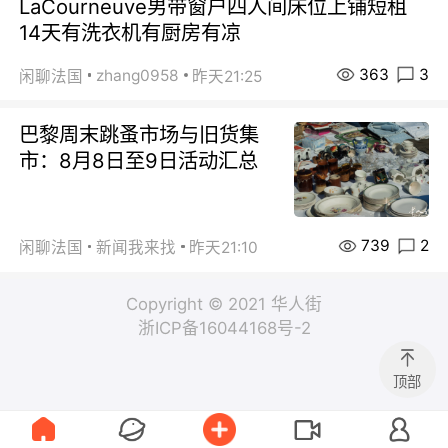
LaCourneuve男带窗户四人间床位上铺短租
14天有洗衣机有厨房有凉
363
3
zhang0958
闲聊法国
昨天21:25
巴黎周末跳蚤市场与旧货集
市：8月8日至9日活动汇总
739
2
闲聊法国
新闻我来找
昨天21:10
Copyright © 2021 华人街
浙ICP备16044168号-2
顶部