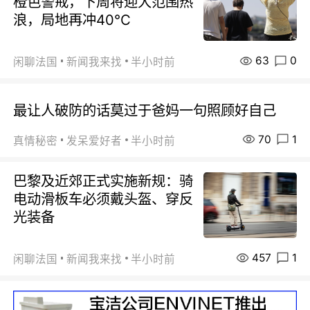
橙色警戒，下周将迎大范围热
浪，局地再冲40℃
63
0
闲聊法国
新闻我来找
半小时前
最让人破防的话莫过于爸妈一句照顾好自己
70
1
真情秘密
发呆爱好者
半小时前
巴黎及近郊正式实施新规：骑
电动滑板车必须戴头盔、穿反
光装备
457
1
闲聊法国
新闻我来找
半小时前