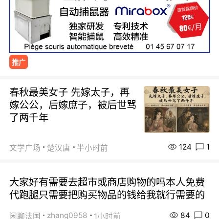
推广
春秋最美女子 先嫁太子，再
嫁公公，后嫁庶子，被后世骂
了两千年
124
1
文学广场
楚汉唐
半小时前
大家好有需要去超市或商店购物的吗本人免费
代跑腿只需要把购买物品的钱给我就行需要的
84
0
zhang0958
闲聊法国
1小时前