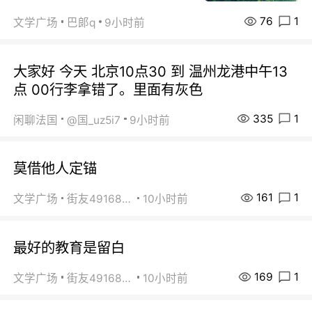
76
1
文学广场
巴郞q
9小时前
大家好 今天 北京10点30 到 温州龙港中午13
点 00行李拿错了。里面有灰色
335
1
闲聊法国
@国_uz5i7
9小时前
莫借他人定锚
161
1
文学广场
街友49168527
10小时前
最好的教育是留白
169
1
文学广场
街友49168527
10小时前