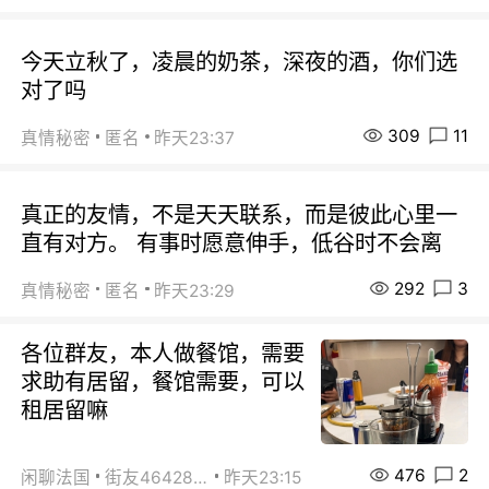
今天立秋了，凌晨的奶茶，深夜的酒，你们选
对了吗
309
11
真情秘密
匿名
昨天23:37
真正的友情，不是天天联系，而是彼此心里一
直有对方。 有事时愿意伸手，低谷时不会离
292
3
真情秘密
匿名
昨天23:29
各位群友，本人做餐馆，需要
求助有居留，餐馆需要，可以
租居留嘛
476
2
闲聊法国
街友46428878
昨天23:15