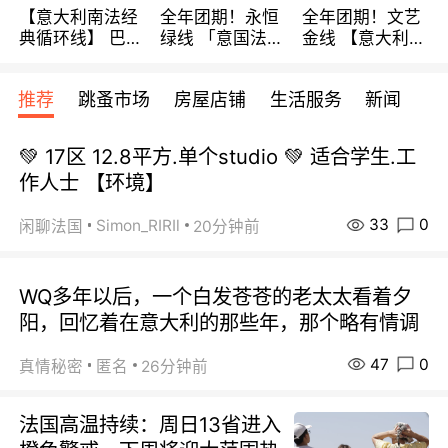
【意大利南法经
全年团期！永恒
全年团期！文艺
典循环线】 巴黎
绿线 「意国法
金线 【意大利一
上下 所有日期铁
南」巴黎上下 去
地】 循环7日游
发！ 全程四星级
意大利 南法 99
全程693欧/人起
推荐
跳蚤市场
房屋店铺
生活服务
新闻
宾馆 108欧/天起
欧/天起 ~包拼房
每周铁发！
全程756欧/位
💚 17区 12.8平方.单个studio 💚 适合学生.工
作人士 【环境】
33
0
Simon_RIRIl
闲聊法国
20分钟前
WQ多年以后，一个白发苍苍的老太太看着夕
阳，回忆着在意大利的那些年，那个略有情调
47
0
真情秘密
匿名
26分钟前
法国高温持续：周日13省进入