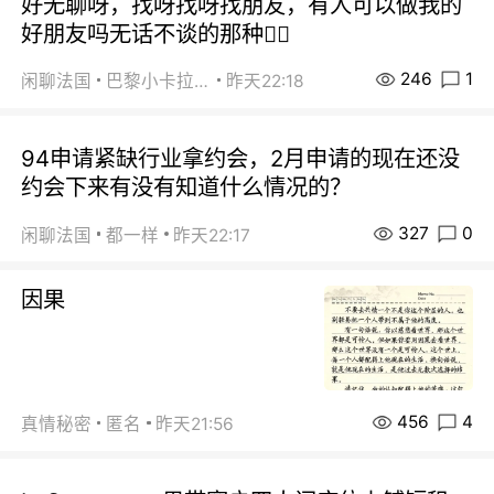
好无聊呀，找呀找呀找朋友，有人可以做我的
好朋友吗无话不谈的那种😮‍💨
246
1
闲聊法国
巴黎小卡拉咪
昨天22:18
94申请紧缺行业拿约会，2月申请的现在还没
约会下来有没有知道什么情况的？
327
0
闲聊法国
都一样
昨天22:17
因果
456
4
真情秘密
匿名
昨天21:56