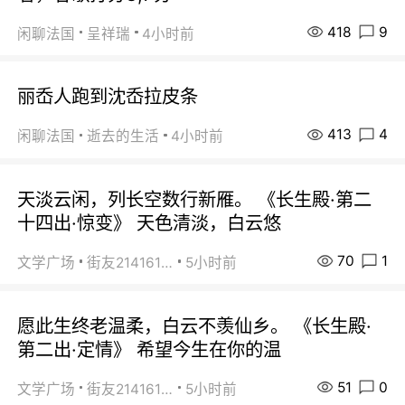
418
9
闲聊法国
呈祥瑞
4小时前
丽岙人跑到沈岙拉皮条
413
4
闲聊法国
逝去的生活
4小时前
天淡云闲，列长空数行新雁。 《长生殿·第二
十四出·惊变》 天色清淡，白云悠
70
1
文学广场
街友21416156
5小时前
愿此生终老温柔，白云不羡仙乡。 《长生殿·
第二出·定情》 希望今生在你的温
51
0
文学广场
街友21416156
5小时前