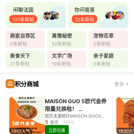
闲聊法国
你问我答
107条新帖
22条新帖
商家自荐区
真情秘密
宠物花草
0条新帖
52条新帖
0条新帖
美食天下
文学广场
亲子家庭
27条新帖
19条新帖
0条新帖
积分商城
更多
MAISON GUO 5欧代金券
限量兑换啦！ ...
郭氏夫妻肺片MAISON GUO5欧代金券限量兑换啦！
5
金币
5欧元
立即兑换
1992人气
1830