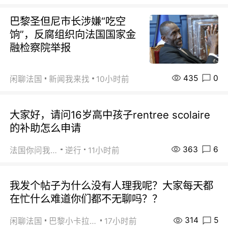
巴黎圣但尼市长涉嫌“吃空
饷”，反腐组织向法国国家金
融检察院举报
435
0
闲聊法国
新闻我来找
10小时前
大家好，请问16岁高中孩子rentree scolaire
的补助怎么申请
363
6
法国你问我答
逆行
11小时前
我发个帖子为什么没有人理我呢？大家每天都
在忙什么难道你们都不无聊吗？？
314
5
闲聊法国
巴黎小卡拉咪
17小时前