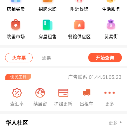
店铺买卖
招聘求职
附近餐馆
生活服务
跳蚤市场
房屋租售
餐馆供应区
贸易街
火车票
通票
开始查询
广告联系 01.44.61.05.23
查汇率
续居留
护照更新
出租车
更多
华人社区
更多