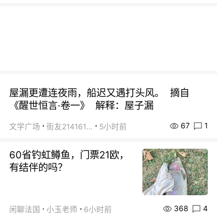
屋漏更遭连夜雨，船迟又遇打头风。 摘自
《醒世恒言·卷一》 解释：屋子漏
67
1
文学广场
街友21416156
5小时前
60省钓虹鳟鱼，门票21欧，
有结伴的吗？
368
4
闲聊法国
小玉老师
6小时前