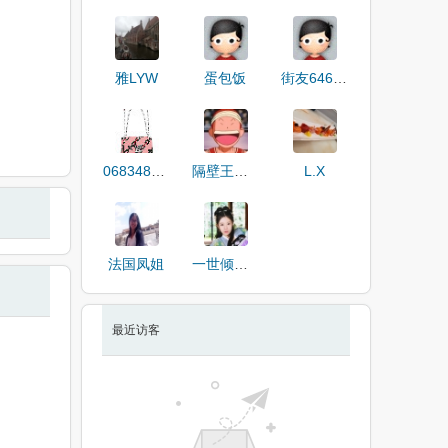
雅LYW
蛋包饭
街友64664088
0683487357
隔壁王先生
L.X
法国凤姐
一世倾城泪
最近访客