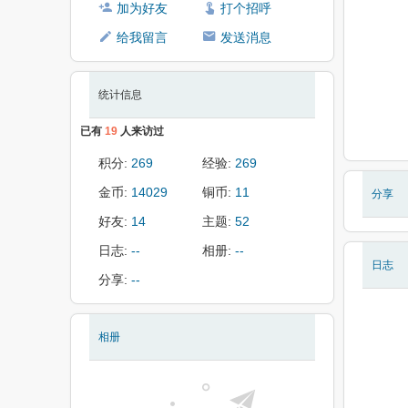
加为好友
打个招呼
给我留言
发送消息
统计信息
已有
19
人来访过
积分:
269
经验:
269
金币:
14029
铜币:
11
分享
好友:
14
主题:
52
日志:
--
相册:
--
日志
分享:
--
相册