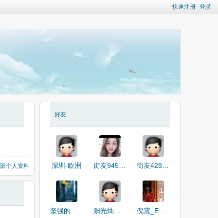
快速注册
登录
好友
深圳-欧洲
街友94521224
街友42804465
部个人资料
坚强的理由
阳光灿烂的笑容
倪震_EYJKI