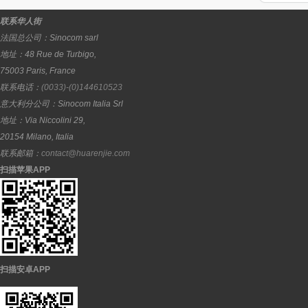
联系华人街
法国总公司：
Sinocom sarl
地址：
48 Rue de Turbigo,
75003
Paris
,
France
联系电话：
(0033)-(0)144610523
意大利分公司：
Sinocom Italia Srl
地址：
Via Niccolini 29,
20154
Milano
,
Italia
联系邮箱：
contact@huarenjie.com
扫描苹果APP
扫描安卓APP