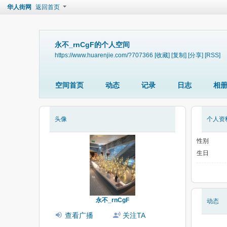
华人街网
返回首页
永不_rnCgF的个人空间
https://www.huarenjie.com/?707366
[收藏]
[复制]
[分享]
[RSS]
空间首页
动态
记录
日志
相
头像
个人资
性别
生日
永不_rnCgF
动态
查看广播
关注TA