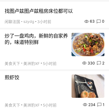
找图卢兹图卢兹租房床位都可以
63
0
szydg
闲聊法国
3小时前
炒了一盘鸡肉，新鲜的自家养
的，味道特别鲜
330
2
美食天下
美洲豹XF
5小时前
煎虾饺
234
1
美食天下
美洲豹XF
5小时前