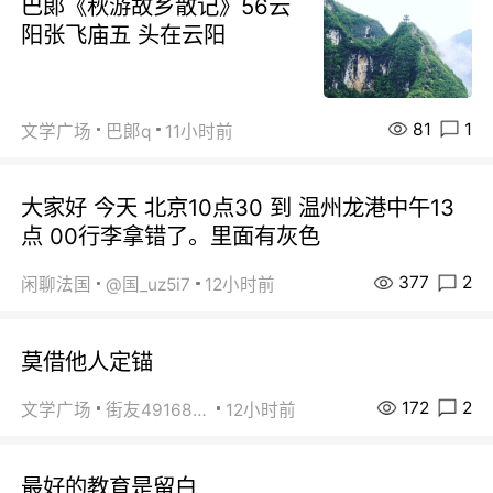
巴郞《秋游故乡散记》56云
阳张飞庙五 头在云阳
81
1
文学广场
巴郞q
11小时前
大家好 今天 北京10点30 到 温州龙港中午13
点 00行李拿错了。里面有灰色
377
2
闲聊法国
@国_uz5i7
12小时前
莫借他人定锚
172
2
文学广场
街友49168527
12小时前
最好的教育是留白