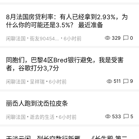
8月法国房贷利率：有人已经拿到2.93%，为
什么你的可能还是3.5%？ 最近准备
329
0
闲聊法国
街友90454511
6小时前
同胞们，巴黎4区Bred银行避免，我是受害
者，谷歌打分3,7分
511
9
闲聊法国
呈祥瑞
6小时前
丽岙人跑到沈岙拉皮条
533
5
闲聊法国
逝去的生活
6小时前
天淡云闲，列长空数行新雁。 《长生殿·第二