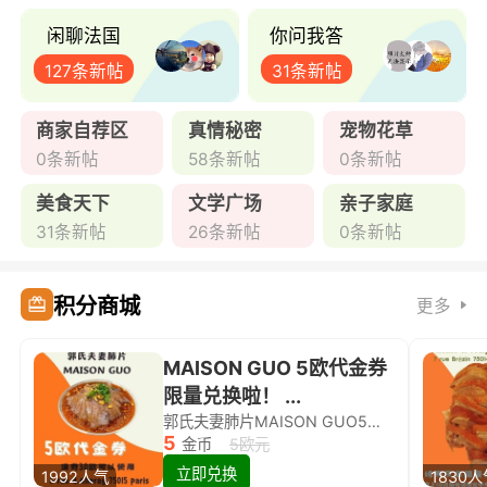
闲聊法国
你问我答
127条新帖
31条新帖
商家自荐区
真情秘密
宠物花草
0条新帖
58条新帖
0条新帖
美食天下
文学广场
亲子家庭
31条新帖
26条新帖
0条新帖
积分商城
更多
MAISON GUO 5欧代金券
限量兑换啦！ ...
郭氏夫妻肺片MAISON GUO5欧代金券限量兑换啦！
5
金币
5欧元
立即兑换
1992人气
1830