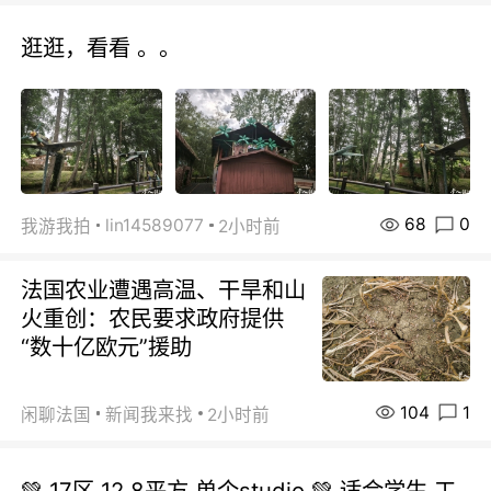
逛逛，看看 。。
68
0
lin14589077
我游我拍
2小时前
法国农业遭遇高温、干旱和山
火重创：农民要求政府提供
“数十亿欧元”援助
104
1
闲聊法国
新闻我来找
2小时前
💚 17区 12.8平方.单个studio 💚 适合学生.工