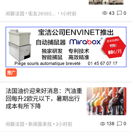
43
0
闲聊法国
街友26592800
1小时前
推广
法国油价迎来好消息：汽油重
回每升2欧元以下，暑期出行
成本有所下降
138
0
闲聊法国
新闻我来找
2小时前