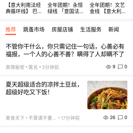
【意大利南法经
全年团期！永恒
全年团期！文艺
典循环线】 巴黎
绿线 「意国法
金线 【意大利一
上下 所有日期铁
南」巴黎上下 去
地】 循环7日游
发！ 全程四星级
意大利 南法 99
全程693欧/人起
推荐
跳蚤市场
房屋店铺
生活服务
新闻
宾馆 108欧/天起
欧/天起 ~包拼房
每周铁发！
全程756欧/位
不管你干什么，你只需记住一句话，心善必有
福报，一个人的心善不善？瞒得了人却瞒不了
9
0
真情秘密
匿名
3分钟前
夏天超级适合的凉拌土豆丝，
超级好吃又下饭！
26
0
美食天下
不靠谱不要联系
17分钟前