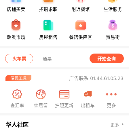
店铺买卖
招聘求职
附近餐馆
生活服务
跳蚤市场
房屋租售
餐馆供应区
贸易街
火车票
通票
开始查询
广告联系 01.44.61.05.23
查汇率
续居留
护照更新
出租车
更多
华人社区
更多