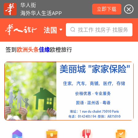
华人街
立即下载
海外华人生活APP
法国
找工作 找房子 找服务
签到
欧洲头条
佳缘
欧橙旅行