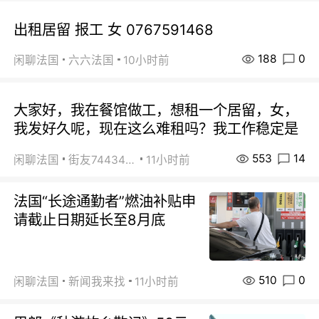
出租居留 报工 女 0767591468
188
0
闲聊法国
六六法国
10小时前
大家好，我在餐馆做工，想租一个居留，女，
我发好久呢，现在这么难租吗？我工作稳定是
553
14
闲聊法国
街友74434350
11小时前
法国“长途通勤者”燃油补贴申
请截止日期延长至8月底
510
0
闲聊法国
新闻我来找
11小时前