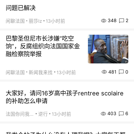
问题已解决
348
2
闲聊法国
丽莎lz
13小时前
巴黎圣但尼市长涉嫌“吃空
饷”，反腐组织向法国国家金
融检察院举报
481
0
闲聊法国
新闻我来找
13小时前
大家好，请问16岁高中孩子rentree scolaire
的补助怎么申请
403
6
法国你问我答
逆行
13小时前