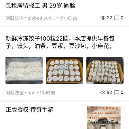
急租居留报工 男 29岁 圆脸
22
0
elabed yuhua
闲聊法国
半小时前
新鲜冷冻饺子100粒22欧，本店提供早餐包
子，馒头，油条，豆浆，豆沙包，小麻花，
82
0
apd
闲聊法国
1小时前
正版授权 传奇手游