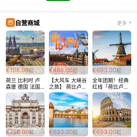
自营商城
更多
€108.00
€488.00
€693.00
起
起
起
荷兰 比利时 卢
【大风车 大峡谷
全年团期！经典
森堡 德国 法国
之旅】 荷比卢德
红线「荷比卢德
超爽玩遍西欧 循
法 巴黎上下 经
法」七天循环 五
环线 全程四星宾
典五国四日游
国 仅售99欧/人/
馆 108欧/人/天
488欧/人
天！巴黎上下！
包拼房~
€756.00
€693.00
€693.00
起
起
起