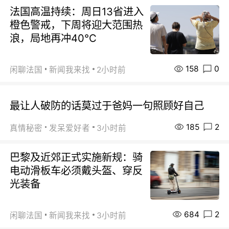
法国高温持续：周日13省进入
橙色警戒，下周将迎大范围热
浪，局地再冲40℃
158
0
闲聊法国
新闻我来找
2小时前
最让人破防的话莫过于爸妈一句照顾好自己
185
2
真情秘密
发呆爱好者
3小时前
巴黎及近郊正式实施新规：骑
电动滑板车必须戴头盔、穿反
光装备
684
2
闲聊法国
新闻我来找
3小时前