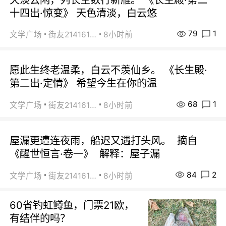
十四出·惊变》 天色清淡，白云悠
79
1
文学广场
街友21416156
8小时前
愿此生终老温柔，白云不羡仙乡。 《长生殿·
第二出·定情》 希望今生在你的温
68
1
文学广场
街友21416156
8小时前
屋漏更遭连夜雨，船迟又遇打头风。 摘自
《醒世恒言·卷一》 解释：屋子漏
84
2
文学广场
街友21416156
8小时前
60省钓虹鳟鱼，门票21欧，
有结伴的吗？