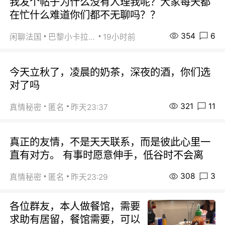
我发个帖子为什么没有人理我呢？大家每天都
在忙什么难道你们都不无聊吗？？
354
6
闲聊法国
巴黎小卡拉咪
19小时前
今天立秋了，凌晨的奶茶，深夜的酒，你们选
对了吗
321
11
真情秘密
匿名
昨天23:37
真正的友情，不是天天联系，而是彼此心里一
直有对方。 有事时愿意伸手，低谷时不会离
308
3
真情秘密
匿名
昨天23:29
各位群友，本人做餐馆，需要
求助有居留，餐馆需要，可以