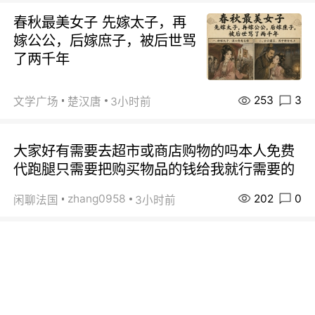
春秋最美女子 先嫁太子，再
嫁公公，后嫁庶子，被后世骂
了两千年
253
3
文学广场
楚汉唐
3小时前
大家好有需要去超市或商店购物的吗本人免费
代跑腿只需要把购买物品的钱给我就行需要的
202
0
zhang0958
闲聊法国
3小时前