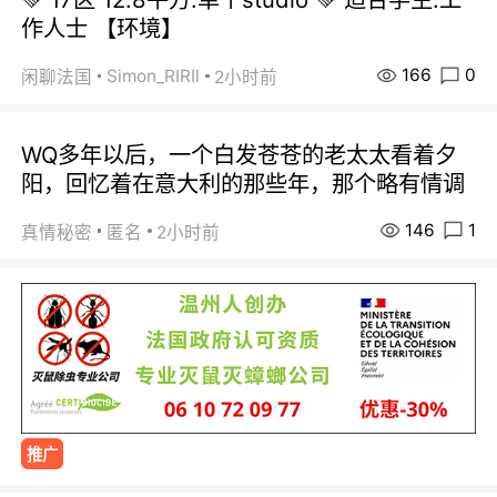
作人士 【环境】
166
0
Simon_RIRIl
闲聊法国
2小时前
WQ多年以后，一个白发苍苍的老太太看着夕
阳，回忆着在意大利的那些年，那个略有情调
146
1
真情秘密
匿名
2小时前
推广