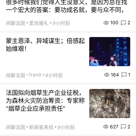
很多时候我们觉得人生没意义，是因为总在找
一个宏大的答案：要功成名就，要与众不同，
100
2
闲聊法国
爱尚婚礼
9小时前
蒙主恩泽、异域谋生；倍感起
始维艰！
164
1
fren9
闲聊法国
9小时前
法国拟向烟草生产企业征税，
为森林火灾防治筹资：专家称
“烟草企业应承担责任”
627
2
闲聊法国
新闻我来找
9小时前