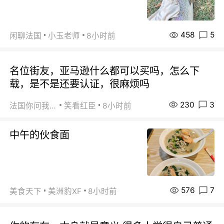
458
5
闲聊法国
小玉老师
8小时前
名位街友，亚马逊什么都可以买吗，怎么下
载，是不是还要认证，很麻烦吗
230
3
法国你问我答
笑看红臣
8小时前
中午的伙食面
576
7
美食天下
美洲豹XF
8小时前