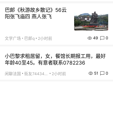
巴郞《秋游故乡散记》56云
阳张飞庙四 燕人张飞
49
0
文学广场
巴郞q
2小时前
小巴黎求租居留，女，餐馆长期报工用，最好
年龄40至45。有意者联系0782236
51
0
闲聊法国
街友74434350
2小时前