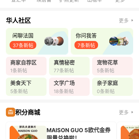
华人社区
更多
闲聊法国
你问我答
37条新帖
7条新帖
商家自荐区
真情秘密
宠物花草
1条新帖
77条新帖
5条新帖
美食天下
文学广场
亲子家庭
5条新帖
18条新帖
0条新帖
积分商城
更多
MAISON GUO 5欧代金券
限量兑换啦！ ...