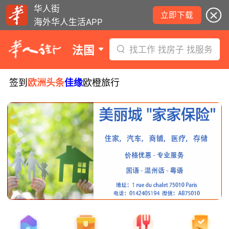
华人街
立即下载
海外华人生活APP
法国
找工作 找房子 找服务
签到
欧洲头条
佳缘
欧橙旅行