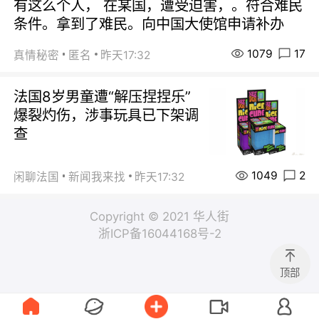
有这么个人， 在某国，遭受迫害，。符合难民
条件。拿到了难民。向中国大使馆申请补办
1079
17
真情秘密
匿名
昨天17:32
法国8岁男童遭“解压捏捏乐”
爆裂灼伤，涉事玩具已下架调
查
1049
2
闲聊法国
新闻我来找
昨天17:32
Copyright © 2021 华人街
浙ICP备16044168号-2
顶部