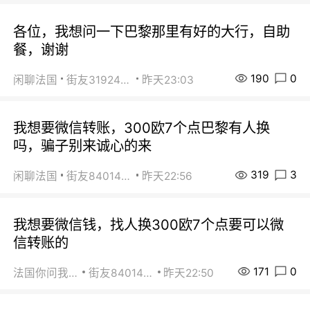
各位，我想问一下巴黎那里有好的大行，自助
餐，谢谢
190
0
闲聊法国
街友31924072
昨天23:03
我想要微信转账，300欧7个点巴黎有人换
吗，骗子别来诚心的来
319
3
闲聊法国
街友84014588
昨天22:56
我想要微信钱，找人换300欧7个点要可以微
信转账的
171
0
法国你问我答
街友84014588
昨天22:50