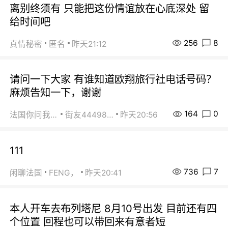
离别终须有 只能把这份情谊放在心底深处 留
给时间吧
256
8
真情秘密
匿名
昨天21:12
请问一下大家 有谁知道欧翔旅行社电话号码？
麻烦告知一下，谢谢
164
0
法国你问我答
街友44498484
昨天20:56
111
736
7
闲聊法国
FENG，
昨天20:41
本人开车去布列塔尼 8月10号出发 目前还有四
个位置 回程也可以带回来有意者短