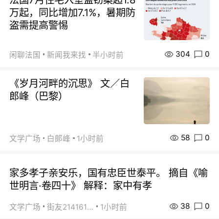
万起，同比增加7.1%，暑期防
盗需提高警惕
304
0
闲聊法国
新闻我来找
半小时前
《岁月河畔的沉思》 文／白
郎峰（巴黎）
58
0
文学广场
白郞峰
1小时前
家多孝子亲安乐，国有忠臣世泰平。 摘自《喻
世明言·卷四十》 解释：家中有孝
38
0
文学广场
街友21416156
1小时前