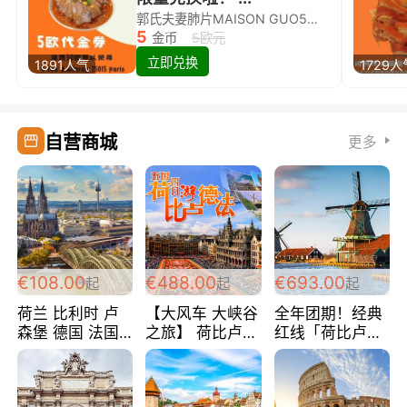
郭氏夫妻肺片MAISON GUO5欧代金券限量兑换啦！
5
金币
5欧元
立即兑换
1891人气
1729人
自营商城
更多
€108.00
€488.00
€693.00
起
起
起
荷兰 比利时 卢
【大风车 大峡谷
全年团期！经典
森堡 德国 法国
之旅】 荷比卢德
红线「荷比卢德
超爽玩遍西欧 循
法 巴黎上下 经
法」七天循环 五
环线 全程四星宾
典五国四日游
国 仅售99欧/人/
馆 108欧/人/天
488欧/人
天！巴黎上下！