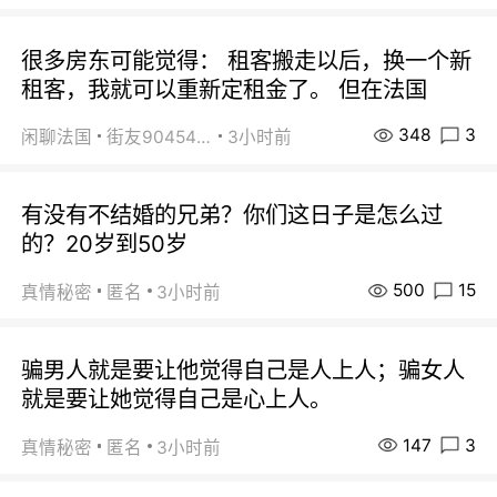
很多房东可能觉得： 租客搬走以后，换一个新
租客，我就可以重新定租金了。 但在法国
348
3
闲聊法国
街友90454511
3小时前
有没有不结婚的兄弟？你们这日子是怎么过
的？20岁到50岁
500
15
真情秘密
匿名
3小时前
骗男人就是要让他觉得自己是人上人；骗女人
就是要让她觉得自己是心上人。
147
3
真情秘密
匿名
3小时前