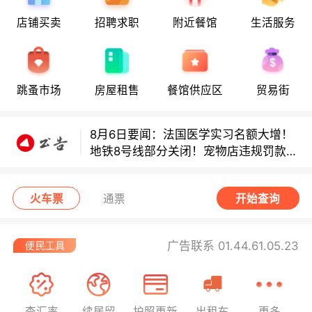
店铺买卖
招聘求职
附近餐馆
生活服务
8月6日要闻：法国医学实习名额大增！
地铁8号线部分关闭！宠物店违规罚款出
炉！
跳蚤市场
房屋租售
餐馆供应区
贸易街
巴黎地铁音乐家海选启动！
8月6日要闻：法国医学实习名额大增！
地铁8号线部分关闭！宠物店违规罚款出
炉！
巴黎地铁音乐家海选启动！
火车票
通票
开始查询
广告联系 01.44.61.05.23
查汇率
续居留
护照更新
出租车
更多