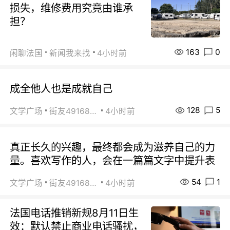
损失，维修费用究竟由谁承
担？
163
0
闲聊法国
新闻我来找
4小时前
成全他人也是成就自己
128
5
文学广场
街友49168527
4小时前
真正长久的兴趣，最终都会成为滋养自己的力
量。喜欢写作的人，会在一篇篇文字中提升表
54
1
文学广场
街友49168527
4小时前
法国电话推销新规8月11日生
效：默认禁止商业电话骚扰，