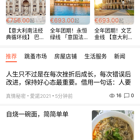
包拼房~
€756.00
€693.00
€693.00
起
起
起
【意大利南法经
全年团期！永恒
全年团期！文艺
典循环线】 巴黎
绿线 「意国法
金线 【意大利一
上下 所有日期铁
南」巴黎上下 去
地】 循环7日游
发！ 全程四星级
意大利 南法 99
全程693欧/人起
推荐
跳蚤市场
房屋店铺
生活服务
新闻
宾馆 108欧/天起
欧/天起 ~包拼房
每周铁发！
全程756欧/位
人生只不过是在每次挫折后成长，每次错误后
改进，保持好心态最重要。借用一句话：人要
16
0
真情秘密
愛諾2021
5分钟前
自烧一碗面，简简单单