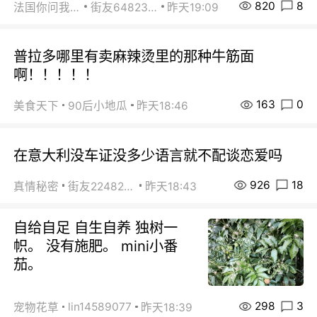
820
8
法国你问我答
街友64823891
昨天19:09
普拉多哪里有卖麻辣烫里的那种牛筋面
啊！！！！！
163
0
美食天下
90后小地瓜
昨天18:46
在意大利没车证没多少语言就不配谈恋爱吗
926
18
真情秘密
街友22482465
昨天18:43
自给自足 自生自养 独树一
帜。 没有施肥。 mini小番
茄。
298
3
lin14589077
宠物花草
昨天18:39