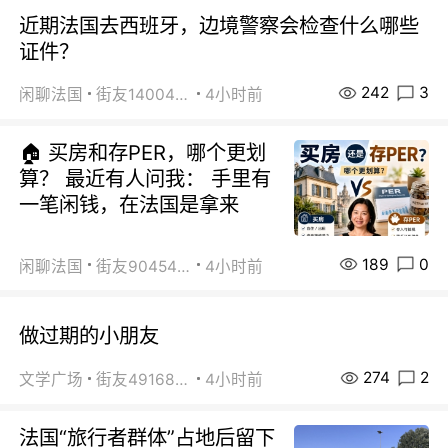
近期法国去西班牙，边境警察会检查什么哪些
证件？
242
3
闲聊法国
街友14004820
4小时前
🏠 买房和存PER，哪个更划
算？ 最近有人问我： 手里有
一笔闲钱，在法国是拿来
189
0
闲聊法国
街友90454511
4小时前
做过期的小朋友
274
2
文学广场
街友49168527
4小时前
法国“旅行者群体”占地后留下