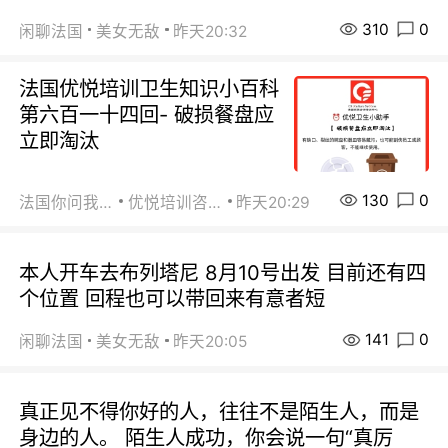
310
0
闲聊法国
美女无敌
昨天20:32
法国优悦培训卫生知识小百科
第六百一十四回- 破损餐盘应
立即淘汰
130
0
法国你问我答
优悦培训咨询
昨天20:29
本人开车去布列塔尼 8月10号出发 目前还有四
个位置 回程也可以带回来有意者短
141
0
闲聊法国
美女无敌
昨天20:05
真正见不得你好的人，往往不是陌生人，而是
身边的人。 陌生人成功，你会说一句“真厉