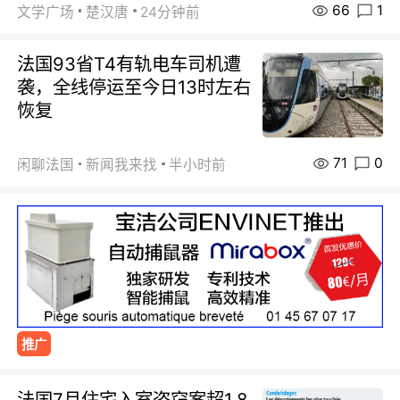
66
1
文学广场
楚汉唐
24分钟前
法国93省T4有轨电车司机遭
袭，全线停运至今日13时左右
恢复
71
0
闲聊法国
新闻我来找
半小时前
推广
法国7月住宅入室盗窃案超1.8