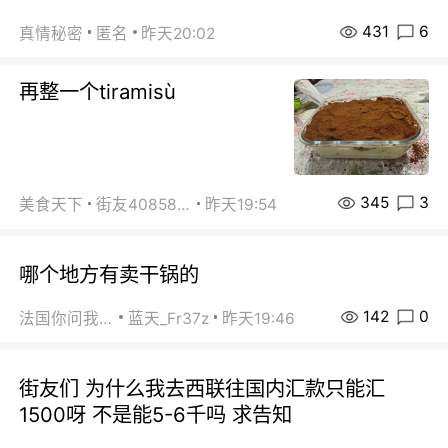
431
6
真情秘密
匿名
昨天20:02
再整一个tiramisù
345
3
美食天下
街友40858442
昨天19:54
哪个地方有卖干锅的
142
0
法国你问我答
蓝天_Fr37z
昨天19:46
街友们 为什么我去西联往国内汇款只能汇
1500呀 不是能5-6千吗 求告知