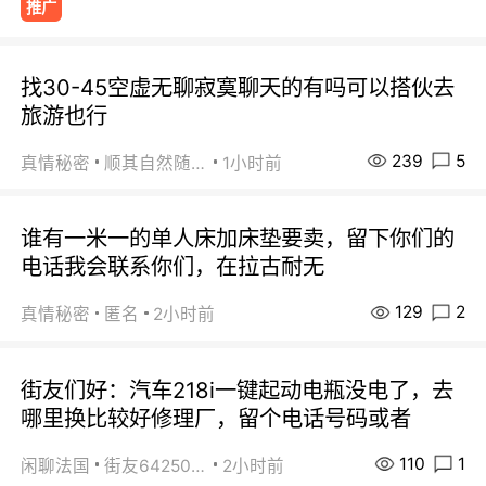
推广
找30-45空虚无聊寂寞聊天的有吗可以搭伙去
旅游也行
239
5
真情秘密
顺其自然随缘
1小时前
谁有一米一的单人床加床垫要卖，留下你们的
电话我会联系你们，在拉古耐无
129
2
真情秘密
匿名
2小时前
街友们好：汽车218i一键起动电瓶没电了，去
哪里换比较好修理厂，留个电话号码或者
110
1
闲聊法国
街友64250024
2小时前