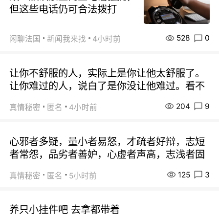
但这些电话仍可合法拨打
528
0
闲聊法国
新闻我来找
4小时前
让你不舒服的人，实际上是你让他太舒服了。
让你难过的人，说白了是你没让他难过。看不
204
9
真情秘密
匿名
4小时前
心邪者多疑，量小者易怒，才疏者好辩，志短
者常怨，品劣者善妒，心虚者声高，志浅者固
125
3
真情秘密
匿名
5小时前
养只小挂件吧 去拿都带着