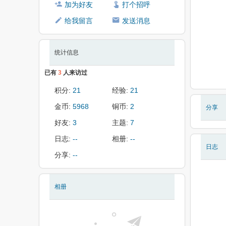
加为好友
打个招呼
给我留言
发送消息
统计信息
已有
3
人来访过
积分:
21
经验:
21
金币:
5968
铜币:
2
分享
好友:
3
主题:
7
日志:
--
相册:
--
日志
分享:
--
相册