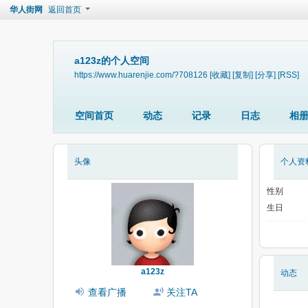
华人街网
返回首页
a123z的个人空间
https://www.huarenjie.com/?708126
[收藏]
[复制]
[分享]
[RSS]
空间首页
动态
记录
日志
相
头像
个人资
性别
生日
a123z
动态
查看广播
关注TA