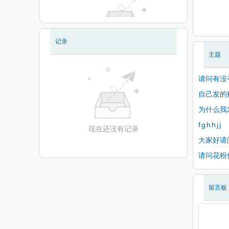
记录
现在还没有相册
主题
请问有没
自己发的
为什么我
f g h h j j
现在还没有记录
大家好请
请问花粉
留言板