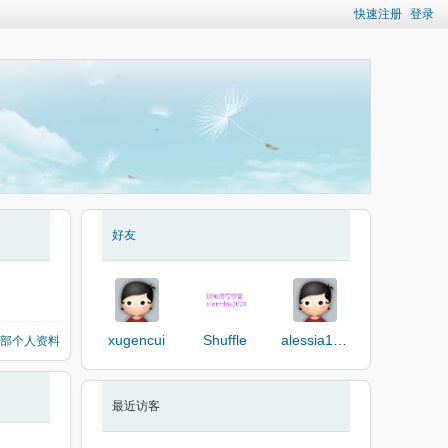
快速注册
登录
好友
xugencui
Shuffle
alessia123456
部个人资料
最近访客