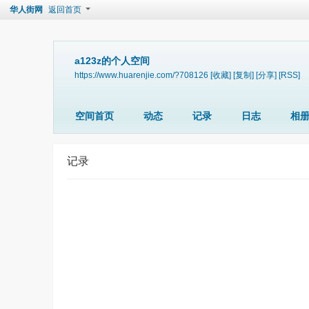
华人街网
返回首页
a123z的个人空间
https://www.huarenjie.com/?708126
[收藏]
[复制]
[分享]
[RSS]
空间首页
动态
记录
日志
相
记录