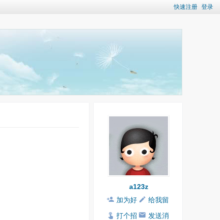
快速注册
登录
a123z
加为好
给我留
友
言
打个招
发送消