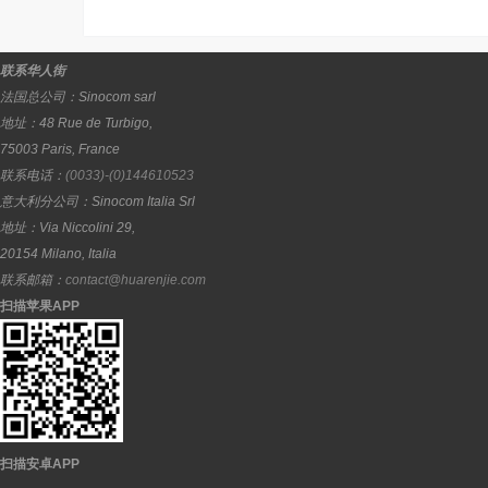
联系华人街
法国总公司：
Sinocom sarl
地址：
48 Rue de Turbigo,
75003
Paris
,
France
联系电话：
(0033)-(0)144610523
意大利分公司：
Sinocom Italia Srl
地址：
Via Niccolini 29,
20154
Milano
,
Italia
联系邮箱：
contact@huarenjie.com
扫描苹果APP
扫描安卓APP