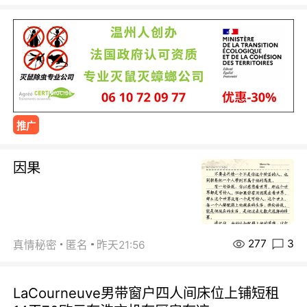
推广
因果
277
3
真情秘密
匿名
昨天21:56
LaCourneuve男带窗户四人间床位上铺短租