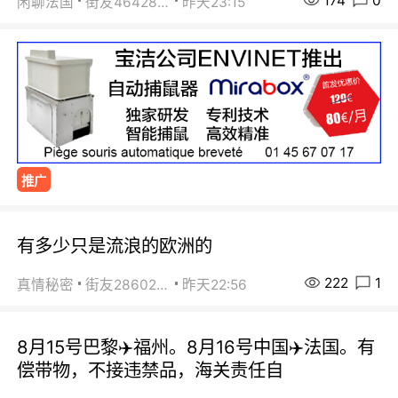
174
0
闲聊法国
街友46428878
昨天23:15
推广
有多少只是流浪的欧洲的
222
1
真情秘密
街友28602925
昨天22:56
8月15号巴黎✈️福州。8月16号中国✈️法国。有
偿带物，不接违禁品，海关责任自