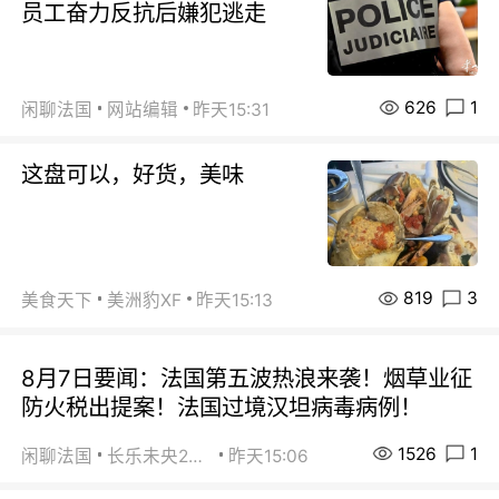
员工奋力反抗后嫌犯逃走
626
1
闲聊法国
网站编辑
昨天15:31
这盘可以，好货，美味
819
3
美食天下
美洲豹XF
昨天15:13
8月7日要闻：法国第五波热浪来袭！烟草业征
防火税出提案！法国过境汉坦病毒病例！
1526
1
闲聊法国
长乐未央2015
昨天15:06