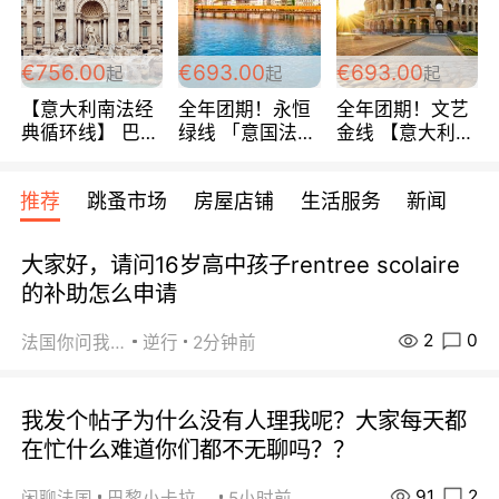
包拼房~
€756.00
€693.00
€693.00
起
起
起
【意大利南法经
全年团期！永恒
全年团期！文艺
典循环线】 巴黎
绿线 「意国法
金线 【意大利一
上下 所有日期铁
南」巴黎上下 去
地】 循环7日游
发！ 全程四星级
意大利 南法 99
全程693欧/人起
推荐
跳蚤市场
房屋店铺
生活服务
新闻
宾馆 108欧/天起
欧/天起 ~包拼房
每周铁发！
全程756欧/位
大家好，请问16岁高中孩子rentree scolaire
的补助怎么申请
2
0
法国你问我答
逆行
2分钟前
我发个帖子为什么没有人理我呢？大家每天都
在忙什么难道你们都不无聊吗？？
91
2
闲聊法国
巴黎小卡拉咪
5小时前