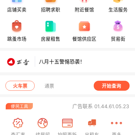
店铺买卖
招聘求职
附近餐馆
生活服务
八月十五警惕恐袭！
跳蚤市场
房屋租售
餐馆供应区
贸易街
八月十五警惕恐袭！
八月十五警惕恐袭！
火车票
通票
开始查询
广告联系 01.44.61.05.23
查汇率
续居留
护照更新
出租车
更多