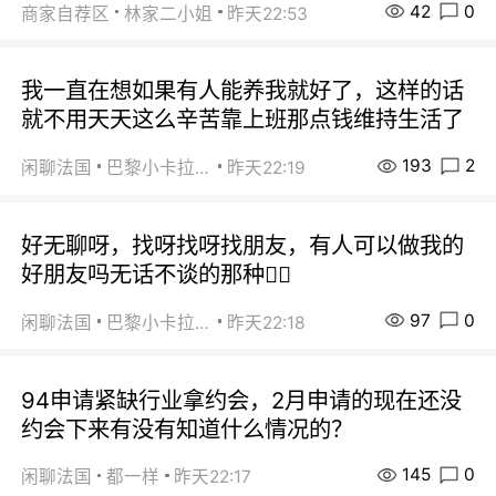
42
0
商家自荐区
林家二小姐
昨天22:53
我一直在想如果有人能养我就好了，这样的话
就不用天天这么辛苦靠上班那点钱维持生活了
193
2
闲聊法国
巴黎小卡拉咪
昨天22:19
好无聊呀，找呀找呀找朋友，有人可以做我的
好朋友吗无话不谈的那种😮‍💨
97
0
闲聊法国
巴黎小卡拉咪
昨天22:18
94申请紧缺行业拿约会，2月申请的现在还没
约会下来有没有知道什么情况的？
145
0
闲聊法国
都一样
昨天22:17