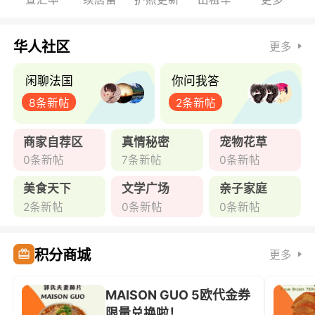
华人社区
更多
闲聊法国
你问我答
8条新帖
2条新帖
商家自荐区
真情秘密
宠物花草
0条新帖
7条新帖
0条新帖
美食天下
文学广场
亲子家庭
2条新帖
0条新帖
0条新帖
积分商城
更多
MAISON GUO 5欧代金券
限量兑换啦！ ...