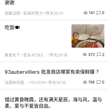
谢谢
141
0
闲聊法国
前进的努力
昨天20:21
吃饭🍽️
372
2
美食天下
街友472838572
昨天20:18
93aubervilliers 批发商店哪家有卖保鲜膜 ？
158
0
Ert1234
法国你问我答
昨天19:35
错过黄昏晚霞，还有满天星辰，海与风，温与
柔，爱与不爱皆自由。