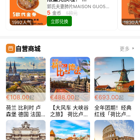
郭氏夫妻肺片MAISON GUO5欧代金券限量兑换啦！
5
金币
5欧元
立即兑换
1992人气
1830
自营商城
更多
€108.00
€488.00
€693.00
起
起
起
荷兰 比利时 卢
【大风车 大峡谷
全年团期！经典
森堡 德国 法国
之旅】 荷比卢德
红线「荷比卢德
超爽玩遍西欧 循
法 巴黎上下 经
法」七天循环 五
环线 全程四星宾
典五国四日游
国 仅售99欧/人/
馆 108欧/人/天
488欧/人
天！巴黎上下！