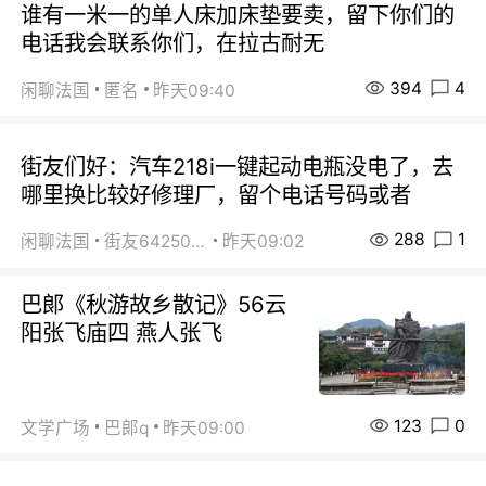
谁有一米一的单人床加床垫要卖，留下你们的
电话我会联系你们，在拉古耐无
394
4
闲聊法国
匿名
昨天09:40
街友们好：汽车218i一键起动电瓶没电了，去
哪里换比较好修理厂，留个电话号码或者
288
1
闲聊法国
街友64250024
昨天09:02
巴郞《秋游故乡散记》56云
阳张飞庙四 燕人张飞
123
0
文学广场
巴郞q
昨天09:00