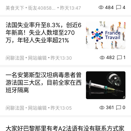
484
4
美食天下
街友40858442
昨天13:47
法国失业率升至8.3%，创近6
年新高！失业人数增至270
万，年轻人失业率超21%
482
1
闲聊法国
网站编辑
昨天13:30
一名安第斯型汉坦病毒患者曾
游法国三大区，目前全家在西
班牙隔离
361
0
闲聊法国
网站编辑
昨天13:05
大家好巴黎那里有考A2法语有没有联系方式家