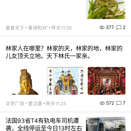
377
2
美食天下
美洲豹XF
昨天11:35
林家人在哪里？林家的天，林家的地，林家的
儿女顶天立地。天下林氏一家亲。
572
7
文学广场
楚汉唐
昨天11:23
法国93省T4有轨电车司机遭
袭，全线停运至今日13时左右