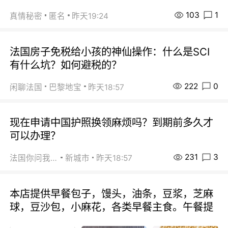
103
1
真情秘密
匿名
昨天19:24
法国房子免税给小孩的神仙操作：什么是SCI
有什么坑？如何避税的？
222
0
闲聊法国
巴黎地宝
昨天18:57
现在申请中国护照换领麻烦吗？到期前多久才
可以办理？
231
3
法国你问我答
新城市
昨天18:57
本店提供早餐包子，馒头，油条，豆浆，芝麻
球，豆沙包，小麻花，各类早餐主食。午餐提