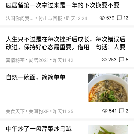
庭居留第一次拿过来是一年的下次换要不要
579
12
法国你问我答
付出与回报
昨天12:24
人生只不过是在每次挫折后成长，每次错误后
改进，保持好心态最重要。借用一句话：人要
253
5
真情秘密
愛諾2021
昨天11:42
自烧一碗面，简简单单
541
2
美食天下
美洲豹XF
昨天11:35
中午炒了一盘芹菜炒乌贼