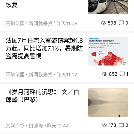
恢复
508
0
闲聊法国
新闻我来找
昨天11:08
法国7月住宅入室盗窃案超1.8
万起，同比增加7.1%，暑期防
盗需提高警惕
852
1
闲聊法国
新闻我来找
昨天11:02
《岁月河畔的沉思》 文／白
郎峰（巴黎）
173
0
文学广场
白郞峰
昨天10:44