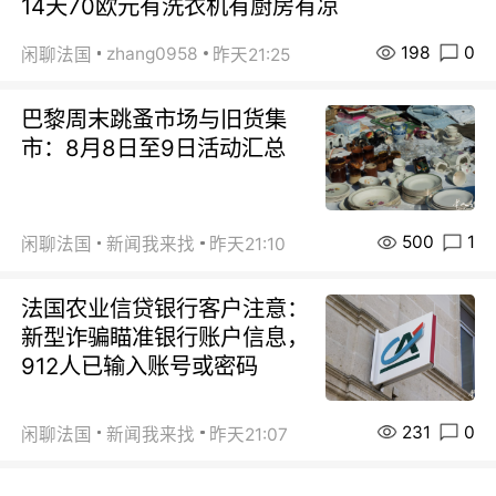
14天70欧元有洗衣机有厨房有凉
198
0
zhang0958
闲聊法国
昨天21:25
巴黎周末跳蚤市场与旧货集
市：8月8日至9日活动汇总
500
1
闲聊法国
新闻我来找
昨天21:10
法国农业信贷银行客户注意：
新型诈骗瞄准银行账户信息，
912人已输入账号或密码
231
0
闲聊法国
新闻我来找
昨天21:07