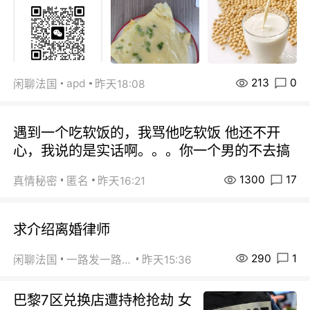
213
0
apd
闲聊法国
昨天18:08
遇到一个吃软饭的，我骂他吃软饭 他还不开
心，我说的是实话啊。。。你一个男的不去搞
1300
17
真情秘密
匿名
昨天16:21
求介绍离婚律师
290
1
闲聊法国
一路发一路发
昨天15:36
巴黎7区兑换店遭持枪抢劫 女