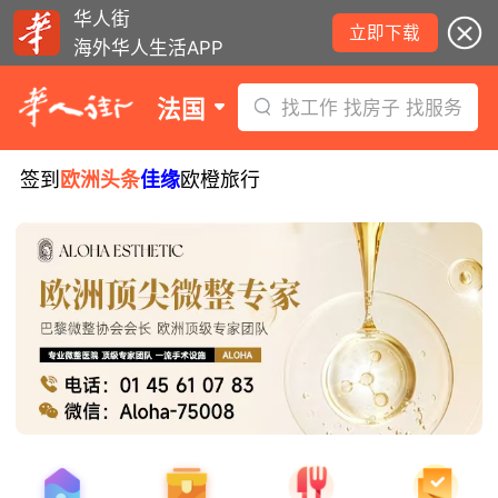
华人街
立即下载
海外华人生活APP
法国
找工作 找房子 找服务
签到
欧洲头条
佳缘
欧橙旅行