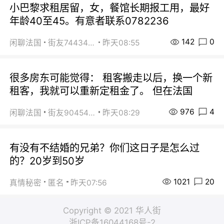
小巴黎求租居留，女，餐馆长期报工用，最好
年龄40至45。有意者联系0782236
142
0
闲聊法国
街友74434350
昨天08:55
很多房东可能觉得： 租客搬走以后，换一个新
租客，我就可以重新定租金了。 但在法国
976
4
闲聊法国
街友90454511
昨天08:29
有没有不结婚的兄弟？你们这日子是怎么过
的？20岁到50岁
1021
20
真情秘密
匿名
昨天07:56
Copyright © 2021 华人街
浙ICP备16044168号-2