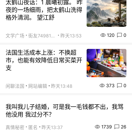
太鹤山夜话：1 晨曦初露。 昨
夜的一场细雨，把太鹤山洗得
格外清润。 望江舒
120
0
文学广场
街友74981146
昨天13:53
法国生活成本上涨：不换超
市，也能有效降低日常买菜开
支
373
0
闲聊法国
网站编辑
昨天13:48
我叫我儿子结婚，可是我一毛钱都不出，我骂
他没用 我过分不？
1739
26
真情秘密
匿名
昨天13:37