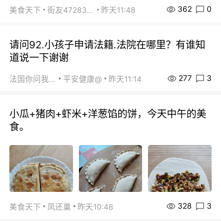
362
0
美食天下
街友472838572
昨天11:48
请问92.小孩子申请法籍.法院在哪里？有谁知
道说一下谢谢
277
3
法国你问我答
平安健康@
昨天11:14
小瓜+猪肉+虾米+洋葱馅的饼，今天中午的美
食。
328
3
美食天下
凤还巢
昨天10:48