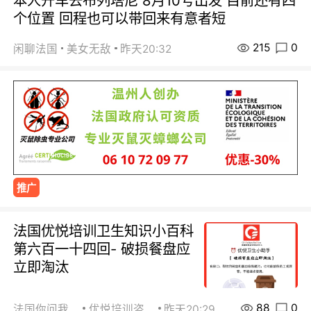
本人开车去布列塔尼 8月10号出发 目前还有四
个位置 回程也可以带回来有意者短
215
0
闲聊法国
美女无敌
昨天20:32
推广
法国优悦培训卫生知识小百科
第六百一十四回- 破损餐盘应
立即淘汰
88
0
法国你问我答
优悦培训咨询
昨天20:29