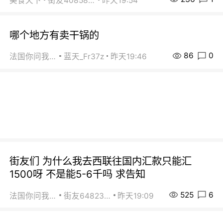
美食天下
街友40858442
昨天19:54
哪个地方有卖干锅的
86
0
法国你问我答
蓝天_Fr37z
昨天19:46
街友们 为什么我去西联往国内汇款只能汇
1500呀 不是能5-6千吗 求告知
525
6
法国你问我答
街友64823891
昨天19:09