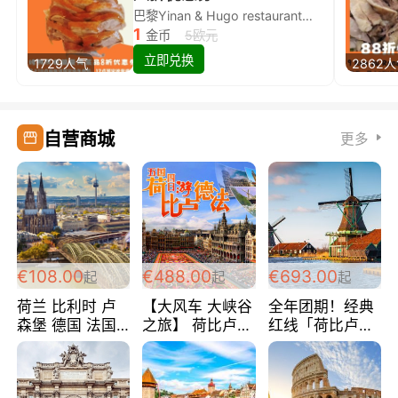
巴黎Yinan & Hugo restaurant除简餐类全场8折
1
金币
5欧元
立即兑换
1729人气
2862
自营商城
更多
€108.00
€488.00
€693.00
起
起
起
荷兰 比利时 卢
【大风车 大峡谷
全年团期！经典
森堡 德国 法国
之旅】 荷比卢德
红线「荷比卢德
超爽玩遍西欧 循
法 巴黎上下 经
法」七天循环 五
环线 全程四星宾
典五国四日游
国 仅售99欧/人/
馆 108欧/人/天
488欧/人
天！巴黎上下！