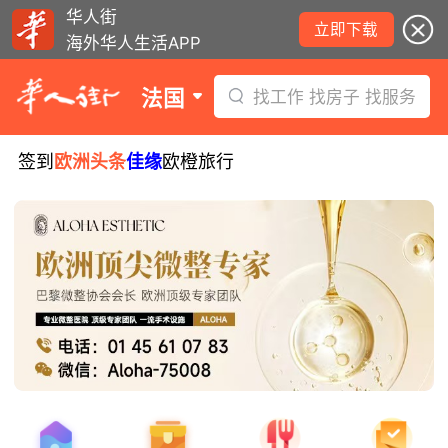
华人街
立即下载
海外华人生活APP
法国
找工作 找房子 找服务
签到
欧洲头条
佳缘
欧橙旅行