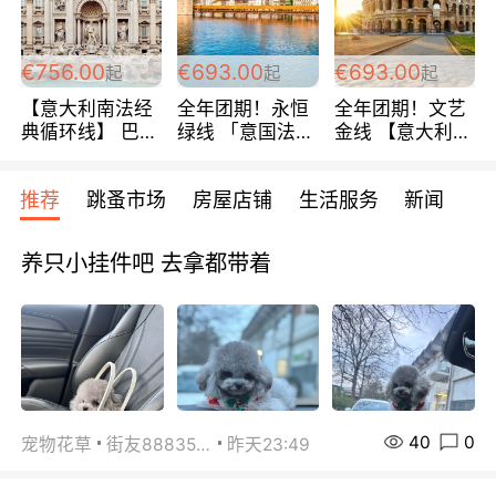
包拼房~
€756.00
€693.00
€693.00
起
起
起
【意大利南法经
全年团期！永恒
全年团期！文艺
典循环线】 巴黎
绿线 「意国法
金线 【意大利一
上下 所有日期铁
南」巴黎上下 去
地】 循环7日游
发！ 全程四星级
意大利 南法 99
全程693欧/人起
推荐
跳蚤市场
房屋店铺
生活服务
新闻
宾馆 108欧/天起
欧/天起 ~包拼房
每周铁发！
全程756欧/位
养只小挂件吧 去拿都带着
40
0
宠物花草
街友88835518
昨天23:49