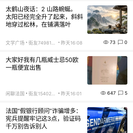
太鹤山夜话：2 山路蜿蜒。
太阳已经完全升了起来，斜斜
地穿过松林，在铺满落叶
73
0
文学广场
街友74981146
昨天16:08
大家好我有几瓶威士忌50欧
一瓶便宜出售
647
5
闲聊法国
街友15402223
昨天16:01
法国“假银行顾问”诈骗增多：
宪兵提醒牢记这3点，验证码
千万别告诉别人