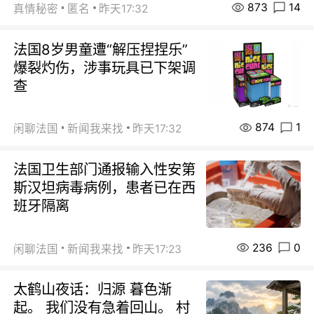
873
14
真情秘密
匿名
昨天17:32
法国8岁男童遭“解压捏捏乐”
爆裂灼伤，涉事玩具已下架调
查
874
1
闲聊法国
新闻我来找
昨天17:32
法国卫生部门通报输入性安第
斯汉坦病毒病例，患者已在西
班牙隔离
236
0
闲聊法国
新闻我来找
昨天17:23
太鹤山夜话：归源 暮色渐
起。 我们没有急着回山。 村