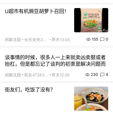
U超市有机豌豆胡萝卜召回！
155
0
闲聊法国
长乐未央2015
昨天13:05
谈事情的时候，很多人一上来就卖凶卖狠或者
抬杠，但是都忘记了谈判的初衷是解决问题而
230
4
闲聊法国
街友472838572
昨天12:26
街友们，吃饭了没有？