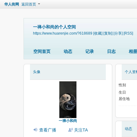
华人街网
返回首页
一禅小和尚的个人空间
https://www.huarenjie.com/?618689
[收藏]
[复制]
[分享]
[RSS]
空间首页
动态
记录
日志
相
头像
个人资
性别
生日
居住地
一禅小和尚
动态
查看广播
关注TA