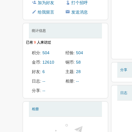
加为好友
打个招呼
给我留言
发送消息
统计信息
已有
9
人来访过
积分:
504
经验:
504
金币:
12610
铜币:
58
分享
好友:
6
主题:
28
日志:
--
相册:
--
分享:
--
日志
相册