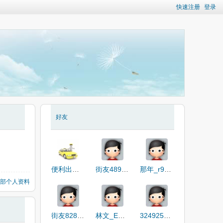
快速注册
登录
好友
便利出租车
街友48918264
那年_r9pLL
部个人资料
街友82851696
林文_EZ0EX
3249251888