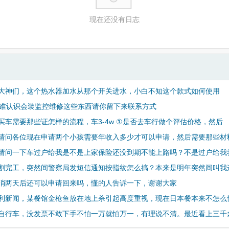
现在还没有日志
大神们，这个热水器加水从那个开关进水，小白不知这个款式如何使用
na有谁认识会装监控维修这些东西请你留下来联系方式
买车需要那些证怎样的流程，车3-4w ①是否去车行做个评估价格，然后
请问各位现在申请两个小孩需要年收入多少才可以申请，然后需要那些材
请问一下车过户给我是不是上家保险还没到期不能上路吗？不是过户给我
割完工，突然间警察局发短信通知按指纹怎么搞？本来是明年突然间叫我
l刚取消两天后还可以申请回来吗，懂的人告诉一下，谢谢大家
利新闻，某餐馆金枪鱼放在地上杀引起高度重视，现在日本餐本来不怎么
自行车，没发票不敢下手不怕一万就怕万一，有理说不清。最近看上三千