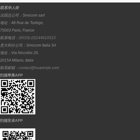
联系华人街
法国总公司：
Sinocom sarl
地址：
48 Rue de Turbigo,
75003
Paris
,
France
联系电话：
(0033)-(0)144610523
意大利分公司：
Sinocom Italia Srl
地址：
Via Niccolini 29,
20154
Milano
,
Italia
联系邮箱：
contact@huarenjie.com
扫描苹果APP
扫描安卓APP