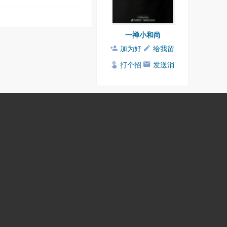
一禅小和尚
加为好
给我留
友
言
打个招
发送消
呼
息