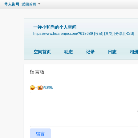
华人街网
返回首页
一禅小和尚的个人空间
https://www.huarenjie.com/?618689
[收藏]
[复制]
[分享]
[RSS]
空间首页
动态
记录
日志
相
留言板
涂鸦板
留言