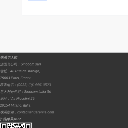
联系华人街
法国总公司：
Sinocom sarl
地址：
48 Rue de Turbigo,
75003
Paris
,
France
联系电话：
(0033)-(0)144610523
意大利分公司：
Sinocom Italia Srl
地址：
Via Niccolini 29,
20154
Milano
,
Italia
联系邮箱：
contact@huarenjie.com
扫描苹果APP