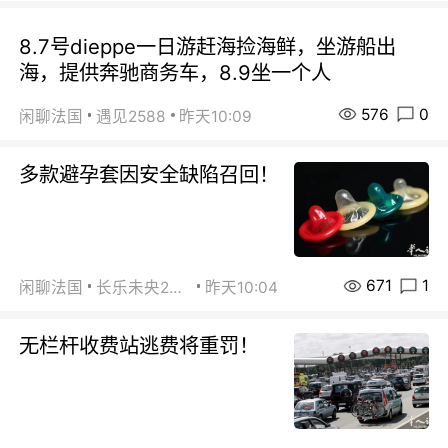
8.7号dieppe一日游赶海捡海鲜，坐游船出
海，提供奔驰商务车，8.9坐一个人
576
0
闲聊法国
遇见2588
昨天10:09
多款避孕套因安全缺陷召回！
671
1
闲聊法国
长乐未央2015
昨天10:04
无栏杆收费站逃费将重罚！