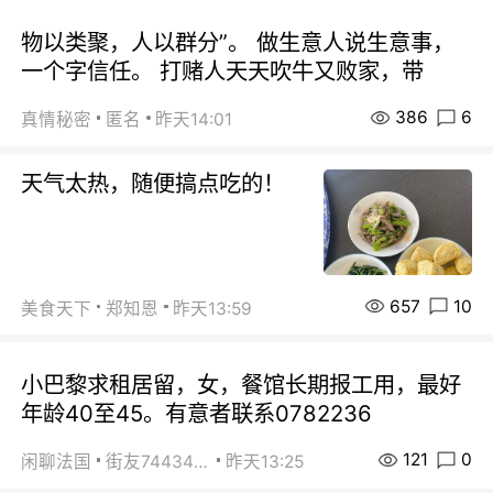
物以类聚，人以群分”。 做生意人说生意事，
一个字信任。 打赌人天天吹牛又败家，带
386
6
真情秘密
匿名
昨天14:01
天气太热，随便搞点吃的！
657
10
美食天下
郑知恩
昨天13:59
小巴黎求租居留，女，餐馆长期报工用，最好
年龄40至45。有意者联系0782236
121
0
闲聊法国
街友74434350
昨天13:25