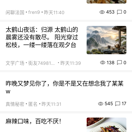
453
0
fren9
闲聊法国
昨天11:40
太鹤山夜话：归源 太鹤山的
晨雾还没有散尽。 阳光穿过
松枝，一缕一缕落在观夕台
138
0
文学广场
街友74981146
昨天11:39
昨晚又梦见你了，你是不是又在想念我了某某
w
545
17
真情秘密
匿名
昨天11:31
麻辣口味，百吃不厌！