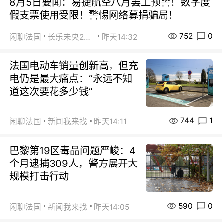
8月5日要闻：易捷航空八月罢工预警！数字度
假支票使用受限！警惕网络募捐骗局！
752
0
闲聊法国
长乐未央2015
昨天14:32
法国电动车销量创新高，但充
电仍是最大痛点：“永远不知
道这次要花多少钱”
744
1
闲聊法国
新闻我来找
昨天14:11
巴黎第19区毒品问题严峻：4
个月逮捕309人，警方展开大
规模打击行动
590
0
闲聊法国
新闻我来找
昨天14:05