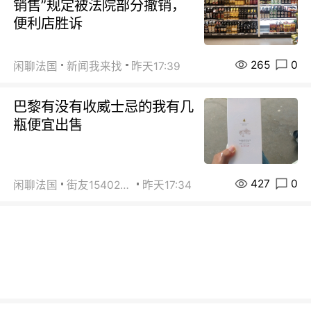
销售”规定被法院部分撤销，
便利店胜诉
265
0
闲聊法国
新闻我来找
昨天17:39
巴黎有没有收威士忌的我有几
瓶便宜出售
427
0
闲聊法国
街友15402223
昨天17:34