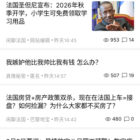
法国圣但尼宣布：2026年秋
季开学，小学生可免费领取学
习用品
953
14
闲聊法国
网站编辑
昨天16:45
我嫉妒他比我帅比我有钱 怎么办？
507
19
真情秘密
匿名
昨天14:57
法国房贷+房产政策双杀，现在在法国上车=接
盘？如何捡漏？为什么大家都不买房了？
480
0
闲聊法国
巴黎地宝
昨天14:42