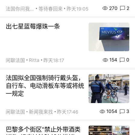
270
2
法国你问我答
等待春回来
昨天19:05
出七星蓝莓爆珠一条
154
0
Ritta
闲聊法国
昨天18:17
法国拟全国强制骑行戴头盔，
自行车、电动滑板车等或将统
一规定
1054
3
闲聊法国
新闻我来找
昨天17:46
巴黎多个街区“禁止外带酒类