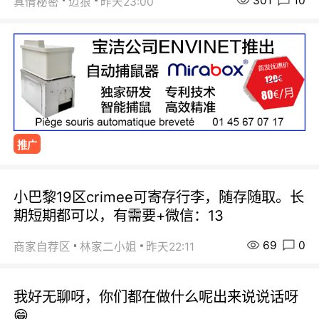
301
10
真情秘密
迈狼
昨天23:00
推广
小巴黎19区crimee可寄存行李，随存随取。长
期短期都可以，有需要+微信：13
69
0
商家自荐区
林家二小姐
昨天22:11
我好无聊呀，你们都在做什么呢出来说说话呀
😁