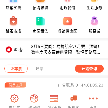
店铺买卖
招聘求职
附近餐馆
生活服务
多款避孕套因安全缺陷召回！
多款避孕套因安全缺陷召回！
跳蚤市场
房屋租售
餐馆供应区
贸易街
8月5日要闻：易捷航空八月罢工预警！
数字度假支票使用受限！警惕网络募捐
骗局！
无栏杆收费站逃费将重罚！
火车票
通票
开始查询
广告联系 01.44.61.05.23
查汇率
续居留
护照更新
出租车
更多