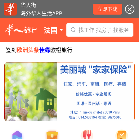
华人街
立即下载
海外华人生活APP
法国
找工作 找房子 找服务
签到
欧洲头条
佳缘
欧橙旅行
8月5日要闻：易捷航空八月罢工预警！
数字度假支票使用受限！警惕网络募捐
骗局！
无栏杆收费站逃费将重罚！