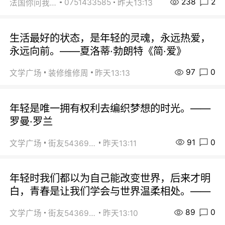
238
2
0751433585
法国你问我答
昨天13:13
生活最好的状态，是年轻的灵魂，永远热爱，
永远向前。——夏洛蒂·勃朗特《简·爱》
97
0
文学广场
装修维修周
昨天13:13
年轻是唯一拥有权利去编织梦想的时光。——
罗曼·罗兰
91
0
文学广场
街友54369822
昨天13:11
年轻时我们都以为自己能改变世界，后来才明
白，青春是让我们学会与世界温柔相处。——
89
0
文学广场
街友54369822
昨天13:10