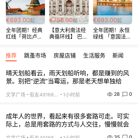
€693.00
€756.00
€693.00
起
起
起
全年团期！经典
【意大利南法经
全年团期！永恒
红线「荷比卢德
典循环线】 巴黎
绿线 「意国法
法」七天循环 五
上下 所有日期铁
南」巴黎上下 去
国 仅售99欧/人/
发！ 全程四星级
意大利 南法 99
推荐
跳蚤市场
房屋店铺
生活服务
新闻
天！巴黎上下！
宾馆 108欧/天起
欧/天起 ~包拼房
包拼房~
全程756欧/位
晴天划船看云，雨天划船听响，都是赚到的风
景。别把“逆流”当霉运，那是老天想单独给
28
0
文学广场
街友49168527
1小时前
成年人的世界，看起来有很多套路可走。可实
际上，总是用套路的方式与人交往，慢慢就会
35
0
文学广场
街友49168527
1小时前