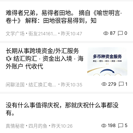
难得者兄弟，易得者田地。 摘自《喻世明言·
卷十》 解释：田地很容易得到，知
87
0
文学广场
街友21416156
昨天10:47
长期从事跨境资金/外汇服务
💱 结汇购汇 · 资金出入境 · 海
外账户 代收代
279
1
闲聊法国
结汇换汇电汇
昨天10:35
没有什么事值得庆祝，那就庆祝什么事都没
有。
198
5
真情秘密
四月的鱼
昨天10:26