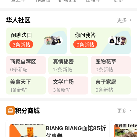
华人社区
更多
闲聊法国
你问我答
3条新帖
0条新帖
商家自荐区
真情秘密
宠物花草
0条新帖
17条新帖
0条新帖
美食天下
文学广场
亲子家庭
1条新帖
3条新帖
0条新帖
积分商城
更多
BIANG BIANG面馆85折
优惠券