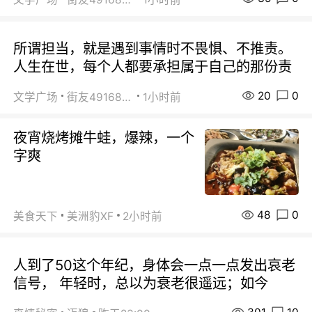
所谓担当，就是遇到事情时不畏惧、不推责。
人生在世，每个人都要承担属于自己的那份责
20
0
文学广场
街友49168527
1小时前
夜宵烧烤摊牛蛙，爆辣，一个
字爽
48
0
美食天下
美洲豹XF
2小时前
人到了50这个年纪，身体会一点一点发出哀老
信号， 年轻时，总以为衰老很遥远；如今