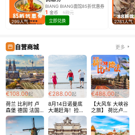
BIANG BIANG面馆85折优惠券
1
金币
5欧元
立即兑换
299人气
2761人气
自营商城
更多
€108.00
€288.00
€488.00
起
起
起
荷兰 比利时 卢
8月14日诺曼底
【大风车 大峡谷
森堡 德国 法国
大潮赶海！捡海
之旅】 荷比卢德
超爽玩遍西欧 循
鲜！轻轻松松海
法 巴黎上下 经
环线 全程四星宾
边爽玩三日游
典五国四日游
馆 108欧/人/天
288欧/人
488欧/人