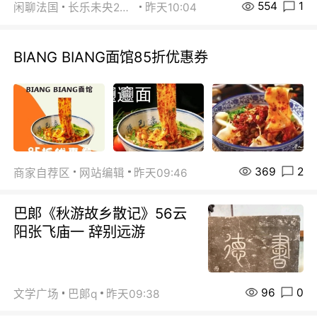
554
1
闲聊法国
长乐未央2015
昨天10:04
BIANG BIANG面馆85折优惠券
369
2
商家自荐区
网站编辑
昨天09:46
巴郞《秋游故乡散记》56云
阳张飞庙一 辞别远游
96
0
文学广场
巴郞q
昨天09:38