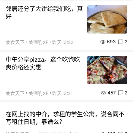
邻居还分了大饼给我们吃，真
好
693
2
美食天下
美洲豹XF
昨天13:22
中午分享pizza。这个吃饱吃
爽价格还实惠
457
2
美食天下
美洲豹XF
昨天13:21
在网上找的中介，求租的学生公寓，说合同不
写租住日期，靠谱么？