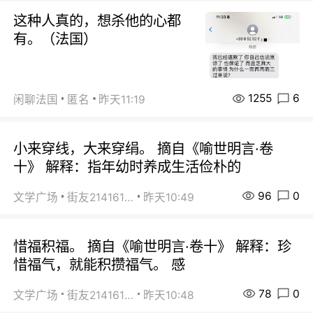
这种人真的，想杀他的心都
有。（法国）
1255
6
闲聊法国
匿名
昨天11:19
小来穿线，大来穿绢。 摘自《喻世明言·卷
十》 解释：指年幼时养成生活俭朴的
96
0
文学广场
街友21416156
昨天10:49
惜福积福。 摘自《喻世明言·卷十》 解释：珍
惜福气，就能积攒福气。 感
78
0
文学广场
街友21416156
昨天10:48