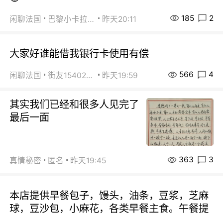
185
2
闲聊法国
巴黎小卡拉咪
昨天20:11
大家好谁能借我银行卡使用有偿
566
4
闲聊法国
街友15402223
昨天19:59
其实我们已经和很多人见完了
最后一面
363
3
真情秘密
匿名
昨天19:45
本店提供早餐包子，馒头，油条，豆浆，芝麻
球，豆沙包，小麻花，各类早餐主食。午餐提