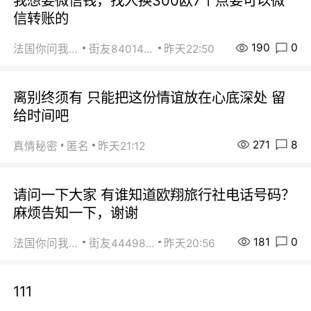
我想要微信钱，找人换300欧7个点要可以微
信转账的
190
0
法国你问我答
街友84014588
昨天22:50
离别终须有 只能把这份情谊放在心底深处 留
给时间吧
271
8
真情秘密
匿名
昨天21:12
请问一下大家 有谁知道欧翔旅行社电话号码？
麻烦告知一下，谢谢
181
0
法国你问我答
街友44498484
昨天20:56
111