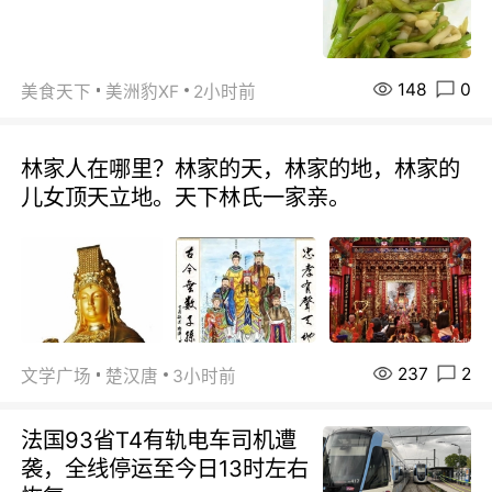
148
0
美食天下
美洲豹XF
2小时前
林家人在哪里？林家的天，林家的地，林家的
儿女顶天立地。天下林氏一家亲。
237
2
文学广场
楚汉唐
3小时前
法国93省T4有轨电车司机遭
袭，全线停运至今日13时左右