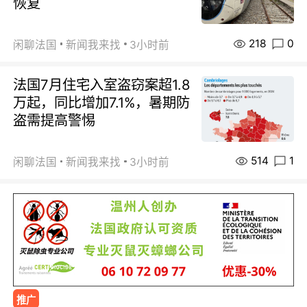
恢复
218
0
闲聊法国
新闻我来找
3小时前
法国7月住宅入室盗窃案超1.8
万起，同比增加7.1%，暑期防
盗需提高警惕
514
1
闲聊法国
新闻我来找
3小时前
推广