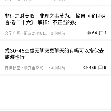
非理之财莫取，非理之事莫为。 摘自《喻世明
言·卷二十六》 解释：不正当的财
64
1
文学广场
街友21416156
3小时前
找30-45空虚无聊寂寞聊天的有吗可以搭伙去
旅游也行
436
6
真情秘密
顺其自然随缘
4小时前