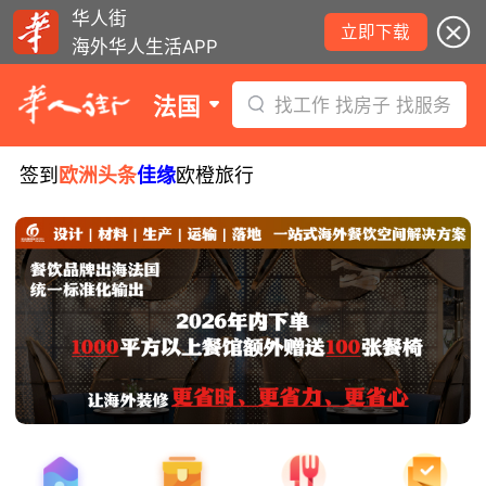
华人街
立即下载
海外华人生活APP
法国
找工作 找房子 找服务
签到
欧洲头条
佳缘
欧橙旅行