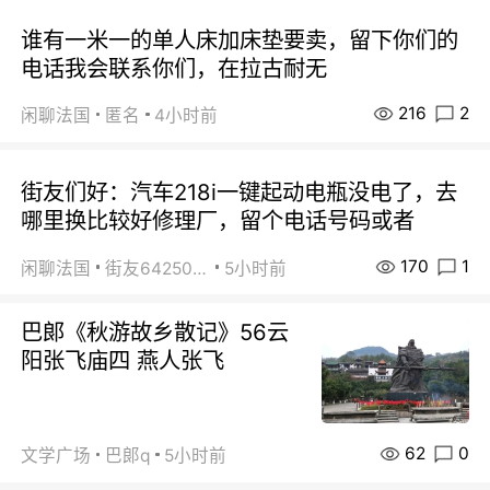
谁有一米一的单人床加床垫要卖，留下你们的
电话我会联系你们，在拉古耐无
216
2
闲聊法国
匿名
4小时前
街友们好：汽车218i一键起动电瓶没电了，去
哪里换比较好修理厂，留个电话号码或者
170
1
闲聊法国
街友64250024
5小时前
巴郞《秋游故乡散记》56云
阳张飞庙四 燕人张飞
62
0
文学广场
巴郞q
5小时前