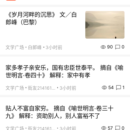
《岁月河畔的沉思》 文／白
郎峰（巴黎）
90
0
文学广场
白郞峰
3小时前
家多孝子亲安乐，国有忠臣世泰平。 摘自《喻
世明言·卷四十》 解释：家中有孝
54
1
文学广场
街友21416156
3小时前
贴人不富自家穷。 摘自《喻世明言·卷三十
九》 解释：资助别人，别人富裕不了
57
0
文学广场
街友21416156
3小时前