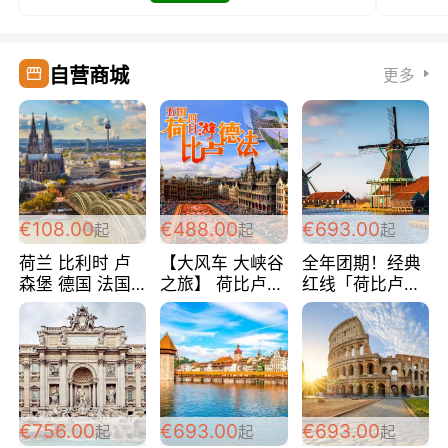
自营商城
更多
€108.00
€488.00
€693.00
起
起
起
荷兰 比利时 卢
【大风车 大峡谷
全年团期！经典
森堡 德国 法国
之旅】 荷比卢德
红线「荷比卢德
超爽玩遍西欧 循
法 巴黎上下 经
法」七天循环 五
环线 全程四星宾
典五国四日游
国 仅售99欧/人/
馆 108欧/人/天
488欧/人
天！巴黎上下！
包拼房~
€756.00
€693.00
€693.00
起
起
起