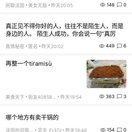
148
0
闲聊法国
美女无敌
昨天20:05
真正见不得你好的人，往往不是陌生人，而是
身边的人。 陌生人成功，你会说一句“真厉
449
6
真情秘密
匿名
昨天20:02
再整一个tiramisù
363
3
美食天下
街友40858442
昨天19:54
哪个地方有卖干锅的
154
0
法国你问我答
蓝天_Fr37z
昨天19:46