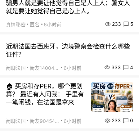
骗男人就是要让他觉得自己是人上人；骗女人
就是要让她觉得自己是心上人。
233
5
真情秘密
匿名
6小时前
近期法国去西班牙，边境警察会检查什么哪些
证件？
333
4
闲聊法国
街友14004820
6小时前
🏠 买房和存PER，哪个更划
算？ 最近有人问我： 手里有
一笔闲钱，在法国是拿来
233
0
闲聊法国
街友90454511
6小时前