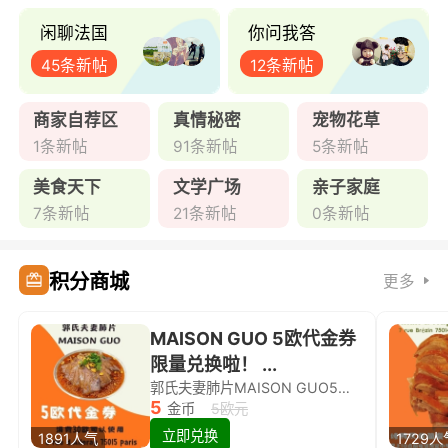
闲聊法国
你问我答
45条新帖
12条新帖
商家自荐区
真情秘密
宠物花草
1条新帖
91条新帖
5条新帖
美食天下
文学广场
亲子家庭
7条新帖
21条新帖
0条新帖
积分商城
更多
MAISON GUO 5欧代金券
限量兑换啦！ ...
郭氏夫妻肺片MAISON GUO5欧代金券限量兑换啦！
5
金币
5欧元
立即兑换
1891人气
1729人