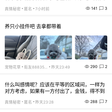
141
3
真情秘密
匿名
7小时前
养只小挂件吧 去拿都带着
290
2
宠物花草
街友88835518
昨天23:49
什么叫感情呢？应该在平等的区域间，一样为
对方考虑，如果有一方付出了，金钱，得不到
288
7
真情秘密
匿名
昨天23:28