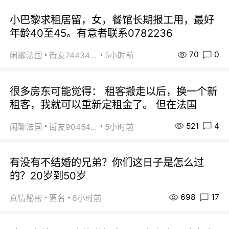
小巴黎求租居留，女，餐馆长期报工用，最好
年龄40至45。有意者联系0782236
70
0
闲聊法国
街友74434350
5小时前
很多房东可能觉得： 租客搬走以后，换一个新
租客，我就可以重新定租金了。 但在法国
521
4
闲聊法国
街友90454511
5小时前
有没有不结婚的兄弟？你们这日子是怎么过
的？20岁到50岁
698
17
真情秘密
匿名
6小时前