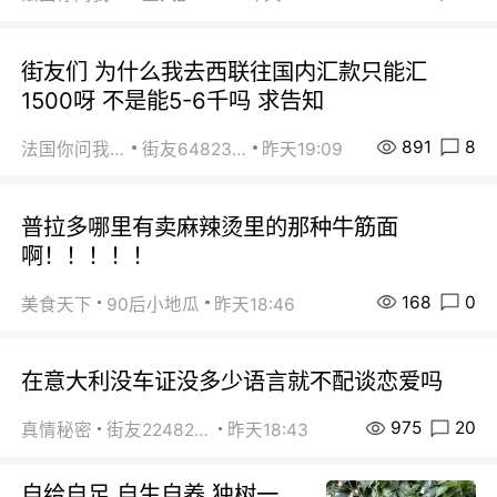
街友们 为什么我去西联往国内汇款只能汇
1500呀 不是能5-6千吗 求告知
891
8
法国你问我答
街友64823891
昨天19:09
普拉多哪里有卖麻辣烫里的那种牛筋面
啊！！！！！
168
0
美食天下
90后小地瓜
昨天18:46
在意大利没车证没多少语言就不配谈恋爱吗
975
20
真情秘密
街友22482465
昨天18:43
自给自足 自生自养 独树一