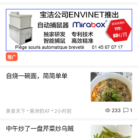
推广
自烧一碗面，简简单单
233
1
美食天下
美洲豹XF
2小时前
中午炒了一盘芹菜炒乌贼