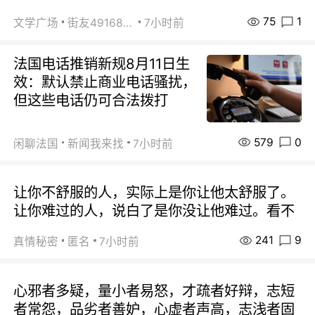
75
1
文学广场
街友49168527
7小时前
法国电话推销新规8月11日生
效：默认禁止商业电话骚扰，
但这些电话仍可合法拨打
579
0
闲聊法国
新闻我来找
7小时前
让你不舒服的人，实际上是你让他太舒服了。
让你难过的人，说白了是你没让他难过。看不
241
9
真情秘密
匿名
7小时前
心邪者多疑，量小者易怒，才疏者好辩，志短
者常怨，品劣者善妒，心虚者声高，志浅者固