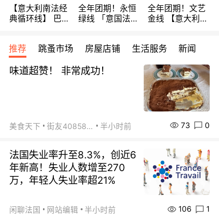
【意大利南法经
全年团期！永恒
全年团期！文艺
典循环线】 巴黎
绿线 「意国法
金线 【意大利一
上下 所有日期铁
南」巴黎上下 去
地】 循环7日游
发！ 全程四星级
意大利 南法 99
全程693欧/人起
推荐
跳蚤市场
房屋店铺
生活服务
新闻
宾馆 108欧/天起
欧/天起 ~包拼房
每周铁发！
全程756欧/位
味道超赞！ 非常成功！
73
0
美食天下
街友40858442
半小时前
法国失业率升至8.3%，创近6
年新高！失业人数增至270
万，年轻人失业率超21%
106
1
闲聊法国
网站编辑
半小时前