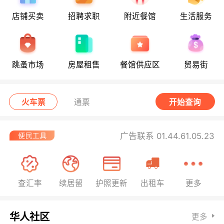
店铺买卖
招聘求职
附近餐馆
生活服务
跳蚤市场
房屋租售
餐馆供应区
贸易街
火车票
通票
开始查询
广告联系 01.44.61.05.23
查汇率
续居留
护照更新
出租车
更多
华人社区
更多