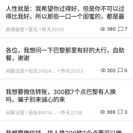
人性就是：我希望你过得好，但是你不可以过
得比我好。所以那些一口一个闺蜜的，都是最
380
7
真情秘密
匿名
昨天23:05
各位，我想问一下巴黎那里有好的大行，自助
餐，谢谢
202
0
闲聊法国
街友31924072
昨天23:03
我想要微信转账，300欧7个点巴黎有人换
吗，骗子别来诚心的来
369
3
闲聊法国
街友84014588
昨天22:56