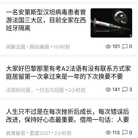
一名安第斯型汉坦病毒患者曾
游法国三大区，目前全家在西
班牙隔离
101
0
闲聊法国
网站编辑
1小时前
大家好巴黎那里有考A2法语有没有联系方式家
庭居留第一次拿过来是一年的下次换要不要
141
3
法国你问我答
付出与回报
2小时前
人生只不过是在每次挫折后成长，每次错误后
改进，保持好心态最重要。借用一句话：人要
113
0
真情秘密
愛諾2021
2小时前