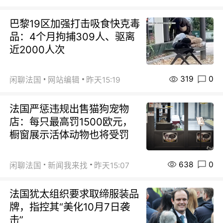
巴黎19区加强打击吸食快克毒
品：4个月拘捕309人、驱离
近2000人次
319
0
闲聊法国
网站编辑
昨天15:19
法国严惩违规出售猫狗宠物
店：每只最高罚1500欧元，
橱窗展示活体动物也将受罚
638
0
闲聊法国
新闻我来找
昨天15:07
法国犹太组织要求取缔服装品
牌，指控其“美化10月7日袭
击”