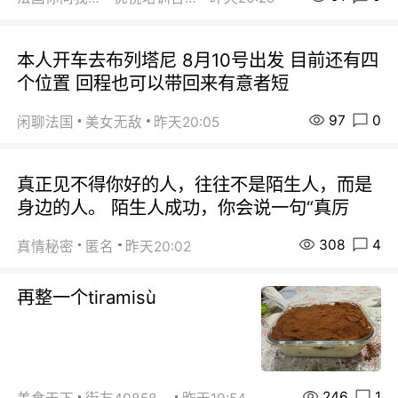
本人开车去布列塔尼 8月10号出发 目前还有四
个位置 回程也可以带回来有意者短
97
0
闲聊法国
美女无敌
昨天20:05
真正见不得你好的人，往往不是陌生人，而是
身边的人。 陌生人成功，你会说一句“真厉
308
4
真情秘密
匿名
昨天20:02
再整一个tiramisù
246
1