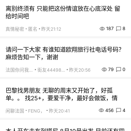
离别终须有 只能把这份情谊放在心底深处 留
给时间吧
187
8
真情秘密
匿名
昨天21:12
请问一下大家 有谁知道欧翔旅行社电话号码？
麻烦告知一下，谢谢
79
0
法国你问我答
街友44498484
昨天20:56
巴黎找男朋友 无聊的周末又开始了，好孤
单。。 找25+，要爱干净，最好会做饭，情
456
4
闲聊法国
FENG，
昨天20:41