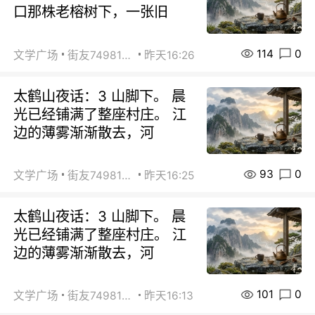
口那株老榕树下，一张旧
114
0
文学广场
街友74981146
昨天16:26
太鹤山夜话：3 山脚下。 晨
光已经铺满了整座村庄。 江
边的薄雾渐渐散去，河
93
0
文学广场
街友74981146
昨天16:25
太鹤山夜话：3 山脚下。 晨
光已经铺满了整座村庄。 江
边的薄雾渐渐散去，河
101
0
文学广场
街友74981146
昨天16:13