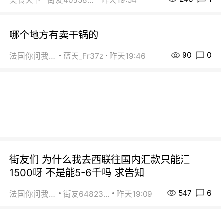
美食天下
街友40858442
昨天19:54
哪个地方有卖干锅的
90
0
法国你问我答
蓝天_Fr37z
昨天19:46
街友们 为什么我去西联往国内汇款只能汇
1500呀 不是能5-6千吗 求告知
547
6
法国你问我答
街友64823891
昨天19:09