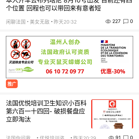
本人开车去布列塔尼 8月10号出发 目前还有四
个位置 回程也可以带回来有意者短
227
0
闲聊法国
美女无敌
昨天20:32
推广
法国优悦培训卫生知识小百科
第六百一十四回- 破损餐盘应
立即淘汰
91
0
法国你问我答
优悦培训咨询
昨天20:29