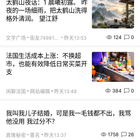
太鹤山夜话：1 晨曦初露。 昨
夜的一场细雨，把太鹤山洗得
格外清润。 望江舒
124
0
文学广场
街友74981146
昨天13:53
法国生活成本上涨：不换超
市，也能有效降低日常买菜开
支
384
0
闲聊法国
网站编辑
昨天13:48
我叫我儿子结婚，可是我一毛钱都不出，我骂
他没用 我过分不？
1758
26
真情秘密
匿名
昨天13:37