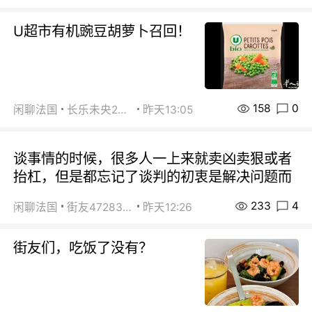
U超市有机豌豆胡萝卜召回！
158
0
闲聊法国
长乐未央2015
昨天13:05
谈事情的时候，很多人一上来就卖凶卖狠或者
抬杠，但是都忘记了谈判的初衷是解决问题而
233
4
闲聊法国
街友472838572
昨天12:26
街友们，吃饭了没有？