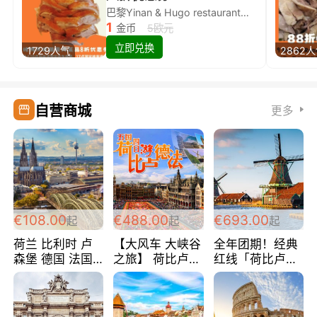
巴黎Yinan & Hugo restaurant除简餐类全场8折
1
金币
5欧元
立即兑换
1729人气
2862
自营商城
更多
€108.00
€488.00
€693.00
起
起
起
荷兰 比利时 卢
【大风车 大峡谷
全年团期！经典
森堡 德国 法国
之旅】 荷比卢德
红线「荷比卢德
超爽玩遍西欧 循
法 巴黎上下 经
法」七天循环 五
环线 全程四星宾
典五国四日游
国 仅售99欧/人/
馆 108欧/人/天
488欧/人
天！巴黎上下！