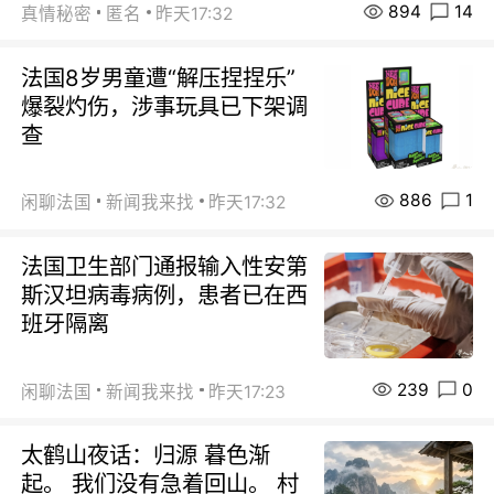
894
14
真情秘密
匿名
昨天17:32
法国8岁男童遭“解压捏捏乐”
爆裂灼伤，涉事玩具已下架调
查
886
1
闲聊法国
新闻我来找
昨天17:32
法国卫生部门通报输入性安第
斯汉坦病毒病例，患者已在西
班牙隔离
239
0
闲聊法国
新闻我来找
昨天17:23
太鹤山夜话：归源 暮色渐
起。 我们没有急着回山。 村