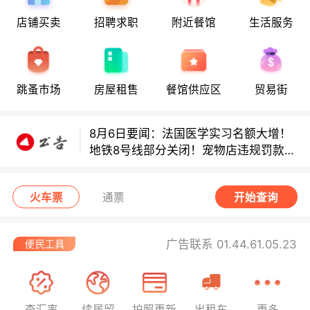
8月6日要闻：法国医学实习名额大增！
店铺买卖
招聘求职
附近餐馆
生活服务
地铁8号线部分关闭！宠物店违规罚款出
炉！
巴黎地铁音乐家海选启动！
跳蚤市场
房屋租售
餐馆供应区
贸易街
8月6日要闻：法国医学实习名额大增！
地铁8号线部分关闭！宠物店违规罚款出
炉！
巴黎地铁音乐家海选启动！
火车票
通票
开始查询
广告联系 01.44.61.05.23
查汇率
续居留
护照更新
出租车
更多