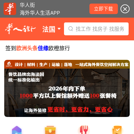
华人街
立即下载
海外华人生活APP
法国
找工作 找房子 找服务
签到
欧洲头条
佳缘
欧橙旅行