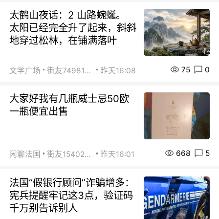
太鹤山夜话：2 山路蜿蜒。
太阳已经完全升了起来，斜斜
地穿过松林，在铺满落叶
75
0
文学广场
街友74981146
昨天16:08
大家好我有几瓶威士忌50欧
一瓶便宜出售
668
5
闲聊法国
街友15402223
昨天16:01
法国“假银行顾问”诈骗增多：
宪兵提醒牢记这3点，验证码
千万别告诉别人