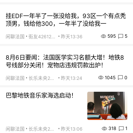
挂EDF一年半了一张没给我，93区一个有点秃
顶男，钱给他300，一年半了没给我一
595
5
闲聊法国
街友42612092
昨天13:36
8月6日要闻：法国医学实习名额大增！地铁8
号线部分关闭！宠物店违规罚款出炉！
1045
0
闲聊法国
长乐未央2015
昨天13:24
巴黎地铁音乐家海选启动！
318
1
闲聊法国
长乐未央2015
昨天13:06