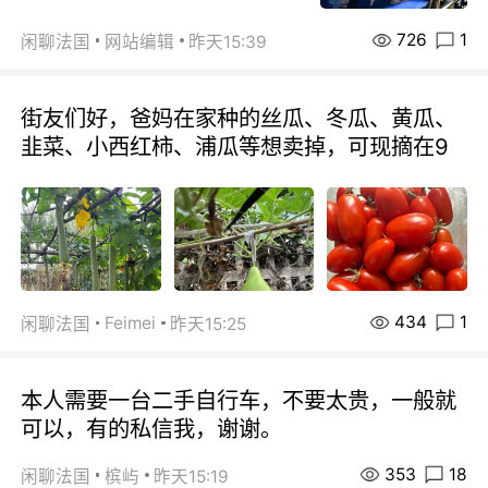
726
1
闲聊法国
网站编辑
昨天15:39
街友们好，爸妈在家种的丝瓜、冬瓜、黄瓜、
韭菜、小西红柿、浦瓜等想卖掉，可现摘在9
434
1
Feimei
闲聊法国
昨天15:25
本人需要一台二手自行车，不要太贵，一般就
可以，有的私信我，谢谢。
353
18
闲聊法国
槟屿
昨天15:19