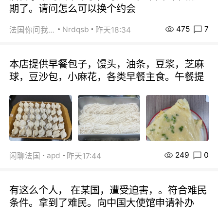
期了。请问怎么可以换个约会
475
7
Nrdqsb
法国你问我答
昨天18:34
本店提供早餐包子，馒头，油条，豆浆，芝麻
球，豆沙包，小麻花，各类早餐主食。午餐提
249
0
apd
闲聊法国
昨天17:44
有这么个人， 在某国，遭受迫害，。符合难民
条件。拿到了难民。向中国大使馆申请补办