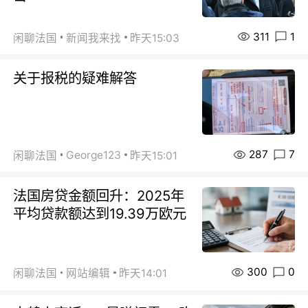
311
1
闲聊法国
新闻我来找
昨天15:03
关于报税的疑难解答
287
7
George123
闲聊法国
昨天15:01
法国房贷金额回升：2025年
平均贷款额达到19.39万欧元
300
0
闲聊法国
网站编辑
昨天14:01