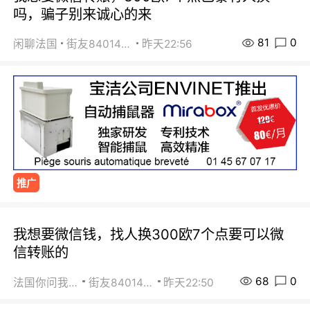
吗，骗子别来诚心的来
81
0
闲聊法国
街友84014588
昨天22:56
推广
我想要微信钱，找人换300欧7个点要可以微
信转账的
68
0
法国你问我答
街友84014588
昨天22:50