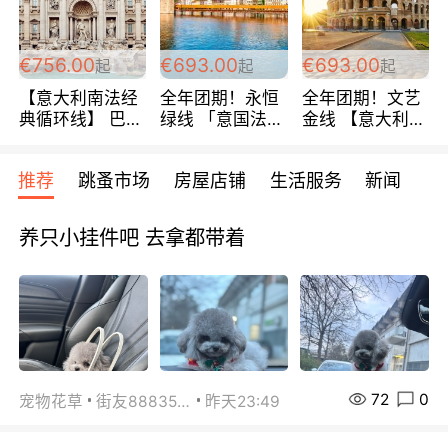
包拼房~
€756.00
€693.00
€693.00
起
起
起
【意大利南法经
全年团期！永恒
全年团期！文艺
典循环线】 巴黎
绿线 「意国法
金线 【意大利一
上下 所有日期铁
南」巴黎上下 去
地】 循环7日游
发！ 全程四星级
意大利 南法 99
全程693欧/人起
推荐
跳蚤市场
房屋店铺
生活服务
新闻
宾馆 108欧/天起
欧/天起 ~包拼房
每周铁发！
全程756欧/位
养只小挂件吧 去拿都带着
72
0
宠物花草
街友88835518
昨天23:49