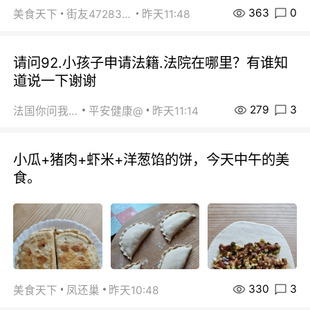
363
0
美食天下
街友472838572
昨天11:48
请问92.小孩子申请法籍.法院在哪里？有谁知
道说一下谢谢
279
3
法国你问我答
平安健康@
昨天11:14
小瓜+猪肉+虾米+洋葱馅的饼，今天中午的美
食。
330
3
美食天下
凤还巢
昨天10:48