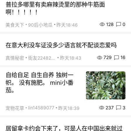
普拉多哪里有卖麻辣烫里的那种牛筋面
啊！！！！！
128
0
美食天下
90后小地瓜
昨天18:46
在意大利没车证没多少语言就不配谈恋爱吗
729
16
真情秘密
街友22482465
昨天18:43
自给自足 自生自养 独树一
帜。 没有施肥。 mini小番
茄。
237
3
lin14589077
宠物花草
昨天18:39
居留拿卡约会下来了，可是人在中国出来就过