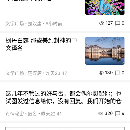
127
0
文学广场
楚汉唐
6小时前
枫丹白露 那些美到封神的中
文译名
139
0
文学广场
楚汉唐
昨天23:47
这几年不管过的好与否，都会偶尔想起你；也
试图发过信息给你，没有回复。我们开始的仓
326
9
真情秘密
匿名
昨天22:41