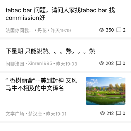
tabac bar 问题，请问大家找tabac bar 找
commission好
350
2
法国你问我答
丹花
昨天19:19
下星期 只能說熱。。。熱。。。熱
202
0
Xinren1995
闲聊法国
昨天19:03
” 香榭丽舍”--美到封神 又风
马牛不相及的中文译名
212
0
文学广场
楚汉唐
昨天19:01