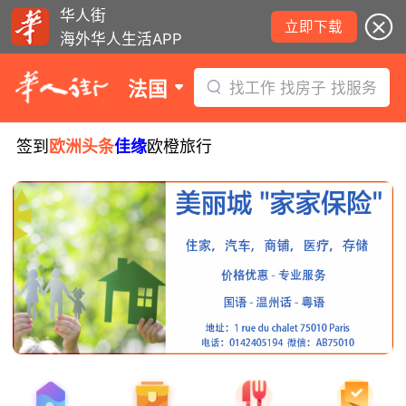
华人街
立即下载
海外华人生活APP
法国
找工作 找房子 找服务
签到
欧洲头条
佳缘
欧橙旅行