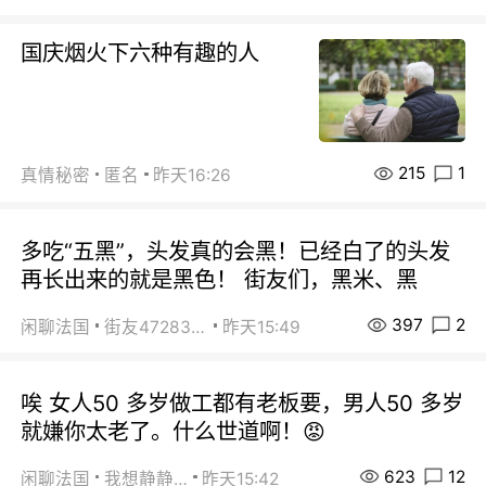
国庆烟火下六种有趣的人
215
1
真情秘密
匿名
昨天16:26
多吃“五黑”，头发真的会黑！已经白了的头发
再长出来的就是黑色！ 街友们，黑米、黑
397
2
闲聊法国
街友472838572
昨天15:49
唉 女人50 多岁做工都有老板要，男人50 多岁
就嫌你太老了。什么世道啊！😡
623
12
闲聊法国
我想静静…
昨天15:42