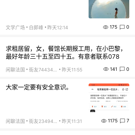
175
0
文学广场
白郞峰
昨天12:14
求租居留，女，餐馆长期报工用，在小巴黎，
最好年龄三十五至四十五。有意者联系078
141
0
闲聊法国
街友74434350
昨天11:55
大家一定要有安全意识。
1175
7
闲聊法国
街友23494008
昨天11:31