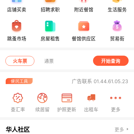
店铺买卖
招聘求职
附近餐馆
生活服务
跳蚤市场
房屋租售
餐馆供应区
贸易街
火车票
通票
开始查询
广告联系 01.44.61.05.23
查汇率
续居留
护照更新
出租车
更多
华人社区
更多