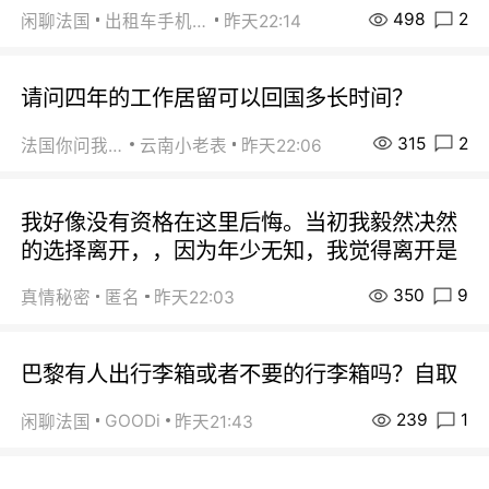
498
2
闲聊法国
出租车手机0626
昨天22:14
请问四年的工作居留可以回国多长时间？
315
2
法国你问我答
云南小老表
昨天22:06
我好像没有资格在这里后悔。当初我毅然决然
的选择离开，，因为年少无知，我觉得离开是
350
9
真情秘密
匿名
昨天22:03
巴黎有人出行李箱或者不要的行李箱吗？自取
239
1
GOODi
闲聊法国
昨天21:43