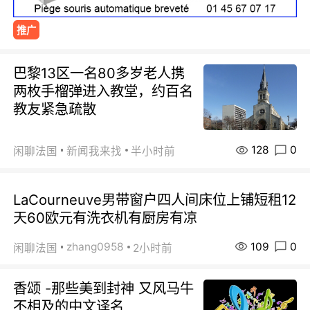
推广
巴黎13区一名80多岁老人携
两枚手榴弹进入教堂，约百名
教友紧急疏散
128
0
闲聊法国
新闻我来找
半小时前
LaCourneuve男带窗户四人间床位上铺短租12
天60欧元有洗衣机有厨房有凉
109
0
zhang0958
闲聊法国
2小时前
香颂 -那些美到封神 又风马牛
不相及的中文译名