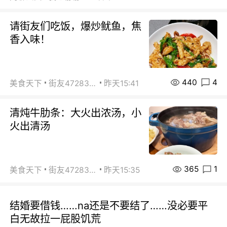
请街友们吃饭，爆炒鱿鱼，焦
香入味！
440
4
美食天下
街友472838572
昨天15:41
清炖牛肋条：大火出浓汤，小
火出清汤
365
1
美食天下
街友472838572
昨天15:35
结婚要借钱……na还是不要结了……没必要平
白无故拉一屁股饥荒