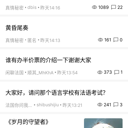
1089
22
dbis
真情秘密
昨天14:16
黄昏尾奏
161
0
真情秘密
匿名
昨天14:13
谁有办半价票的介绍一下谢谢大家
373
1
闲聊法国
顺其_MhKhA
昨天13:54
大家好，请问那个语言学校有法语考试？
241
3
shibushijiu
法国你问我答
昨天13:21
《岁月的守望者》