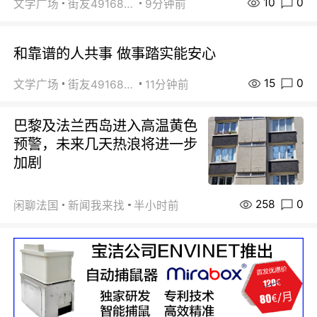
10
0
文学广场
街友49168527
9分钟前
和靠谱的人共事 做事踏实能安心
15
0
文学广场
街友49168527
11分钟前
巴黎及法兰西岛进入高温黄色
预警，未来几天热浪将进一步
加剧
258
0
闲聊法国
新闻我来找
半小时前