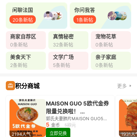
闲聊法国
你问我答
20条新帖
1条新帖
商家自荐区
真情秘密
宠物花草
0条新帖
32条新帖
0条新帖
美食天下
文学广场
亲子家庭
2条新帖
5条新帖
0条新帖
积分商城
更多
MAISON GUO 5欧代金券
限量兑换啦！ ...
郭氏夫妻肺片MAISON GUO5欧代金券限量兑换啦！
5
金币
5欧元
立即兑换
2194人气
1931人