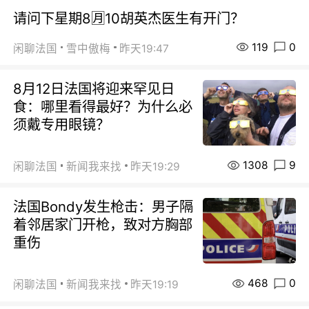
请问下星期8🈷️10胡英杰医生有开门？
119
0
闲聊法国
雪中傲梅
昨天19:47
8月12日法国将迎来罕见日
食：哪里看得最好？为什么必
须戴专用眼镜？
1308
9
闲聊法国
新闻我来找
昨天19:29
法国Bondy发生枪击：男子隔
着邻居家门开枪，致对方胸部
重伤
468
0
闲聊法国
新闻我来找
昨天19:19