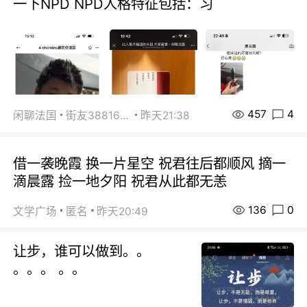
一下NPD NPD人格特征包括：习
457
4
闲聊法国
街友38816967
昨天21:38
借一袭晚霞 换一片星空 祝君往后都顺风 摘一
滴晨露 捡一地夕阳 祝君从此都无恙
136
0
文学广场
匿名
昨天20:49
让步，谁可以做到。。
。。。 。。