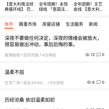
【意大利南法经
全年团期！永恒
全年团期！文艺
典循环线】 巴黎
绿线 「意国法
金线 【意大利一
上下 所有日期铁
南」巴黎上下 去
地】 循环7日游
发！ 全程四星级
意大利 南法 99
全程693欧/人起
推荐
跳蚤市场
房屋店铺
生活服务
新闻
宾馆 108欧/天起
欧/天起 ~包拼房
每周铁发！
全程756欧/位
深夜不要做任何决定，深夜的情绪会被放大，
很容易做出冲动，事后后悔的事。
12
0
真情秘密
四月的鱼
4分钟前
温柔不屈
6
0
文学广场
街友49168527
9分钟前
历经沧桑 依旧温柔如初