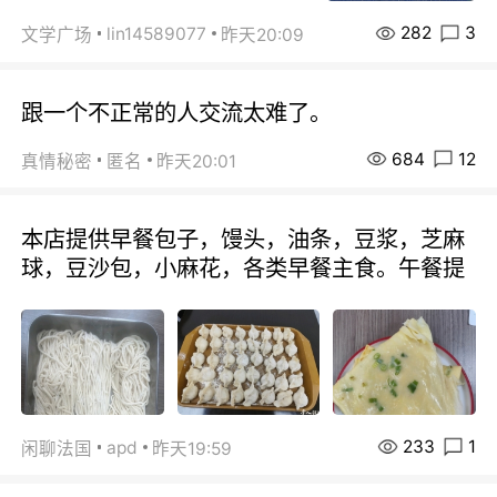
282
3
lin14589077
文学广场
昨天20:09
跟一个不正常的人交流太难了。
684
12
真情秘密
匿名
昨天20:01
本店提供早餐包子，馒头，油条，豆浆，芝麻
球，豆沙包，小麻花，各类早餐主食。午餐提
233
1
apd
闲聊法国
昨天19:59