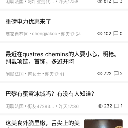
812
3
闲聊法国
阿坤业务代办
昨天17:58
重磅电力优惠来了
102
0
chengjiakoo
商家自荐区
昨天17:54
最近在quatres chemins的人要小心，明枪。
别戴项链，首饰，多避开阿
722
2
闲聊法国
何女士
昨天17:41
巴黎有蜜雪冰城吗？有没有人知道？
232
1
闲聊法国
街友472838572
昨天17:36
这美食外脆里嫩，舌尖上的美