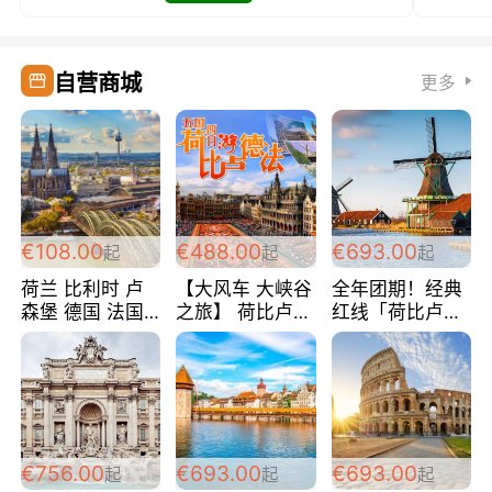
自营商城
更多
€108.00
€488.00
€693.00
起
起
起
荷兰 比利时 卢
【大风车 大峡谷
全年团期！经典
森堡 德国 法国
之旅】 荷比卢德
红线「荷比卢德
超爽玩遍西欧 循
法 巴黎上下 经
法」七天循环 五
环线 全程四星宾
典五国四日游
国 仅售99欧/人/
馆 108欧/人/天
488欧/人
天！巴黎上下！
包拼房~
€756.00
€693.00
€693.00
起
起
起