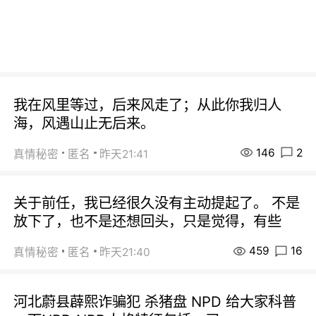
我在风里等过，后来风走了；从此你我归人
海，风遇山止无后来。
146
2
真情秘密
匿名
昨天21:41
关于前任，我已经很久没有主动提起了。 不是
放下了，也不是还想回头，只是觉得，有些
459
16
真情秘密
匿名
昨天21:40
河北蔚县薜熙诈骗犯 杀猪盘 NPD 给大家科普