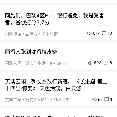
同胞们，巴黎4区Bred银行避免，我是受害
者，谷歌打分3,7分
617
10
闲聊法国
呈祥瑞
10小时前
丽岙人跑到沈岙拉皮条
693
6
闲聊法国
逝去的生活
10小时前
天淡云闲，列长空数行新雁。 《长生殿·第二
十四出·惊变》 天色清淡，白云悠
91
1
文学广场
街友21416156
11小时前