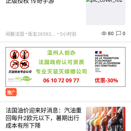
正版授权 传奇手游
80
0
闲聊法国
街友26592800
5小时前
推广
法国油价迎来好消息：汽油重
回每升2欧元以下，暑期出行
成本有所下降