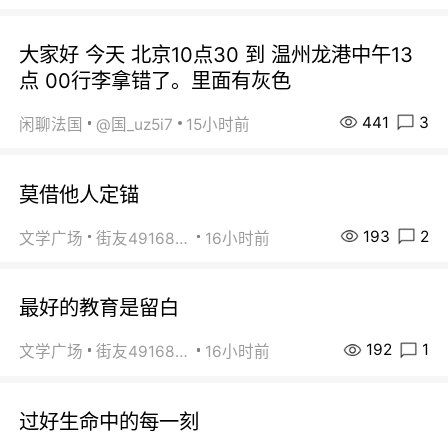
大家好 今天 北京10点30 到 温州龙港中午13
点 00行李拿错了。里面有灰色
441
3
闲聊法国
@国_uz5i7
15小时前
莫借他人定锚
193
2
文学广场
街友49168527
16小时前
最好的教育是留白
192
1
文学广场
街友49168527
16小时前
过好生命中的每一刻