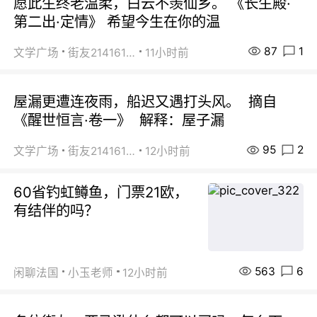
愿此生终老温柔，白云不羡仙乡。 《长生殿·
第二出·定情》 希望今生在你的温
87
1
文学广场
街友21416156
11小时前
屋漏更遭连夜雨，船迟又遇打头风。 摘自
《醒世恒言·卷一》 解释：屋子漏
95
2
文学广场
街友21416156
12小时前
60省钓虹鳟鱼，门票21欧，
有结伴的吗？
563
6
闲聊法国
小玉老师
12小时前