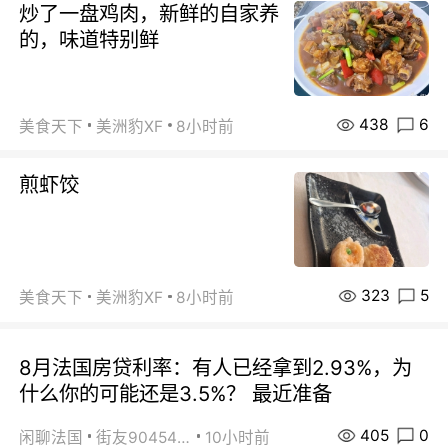
炒了一盘鸡肉，新鲜的自家养
的，味道特别鲜
438
6
美食天下
美洲豹XF
8小时前
煎虾饺
323
5
美食天下
美洲豹XF
8小时前
8月法国房贷利率：有人已经拿到2.93%，为
什么你的可能还是3.5%？ 最近准备
405
0
闲聊法国
街友90454511
10小时前