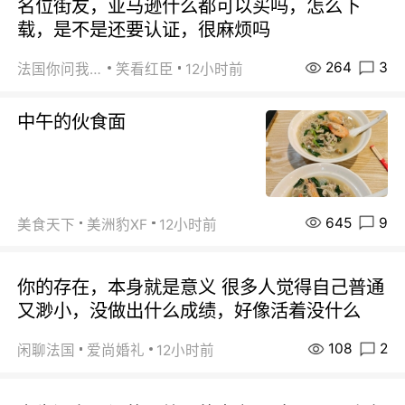
名位街友，亚马逊什么都可以买吗，怎么下
载，是不是还要认证，很麻烦吗
264
3
法国你问我答
笑看红臣
12小时前
中午的伙食面
645
9
美食天下
美洲豹XF
12小时前
你的存在，本身就是意义 很多人觉得自己普通
又渺小，没做出什么成绩，好像活着没什么
108
2
闲聊法国
爱尚婚礼
12小时前