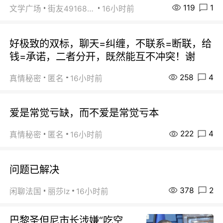
119
1
文学广场
街友49168527
16小时前
好极致的双标，聊天=纠缠，不联系=断联，给
钱=承诺，二者分开，既然能互不冲突！谢
258
4
真情秘密
匿名
16小时前
爱是常觉亏缺，而不爱是常觉亏本
222
4
真情秘密
匿名
16小时前
问题已解决
378
2
闲聊法国
丽莎lz
16小时前
巴黎圣但尼市长涉嫌“吃空