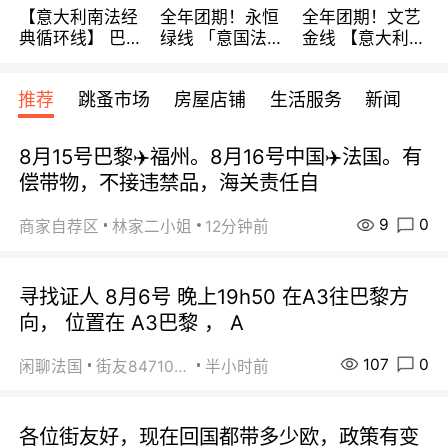
【意大利南法经
全年团期！永恒
全年团期！文艺
典循环线】 巴黎
绿线 「意国法
金线 【意大利一
上下 所有日期铁
南」巴黎上下 去
地】 循环7日游
发！ 全程四星级
意大利 南法 99
全程693欧/人起
推荐
跳蚤市场
房屋店铺
生活服务
新闻
宾馆 108欧/天起
欧/天起 ~包拼房
每周铁发！
全程756欧/位
8月15号巴黎✈️福州。8月16号中国✈️法国。有
偿带物，不接违禁品，海关责任自
9
0
商家自荐区
林家二小姐
12分钟前
寻找证人 8月6号 晚上19h50 在A3往巴黎方
向， 位置在 A3巴黎 ， A
107
0
闲聊法国
街友84710671
半小时前
各位街友好，现在回国都带多少欧，政策有变