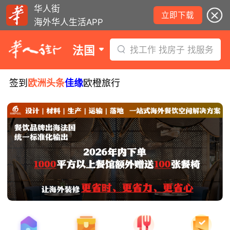
华人街
立即下载
海外华人生活APP
法国
找工作 找房子 找服务
签到
欧洲头条
佳缘
欧橙旅行