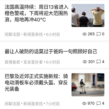
法国高温持续：周日13省进入
橙色警戒，下周将迎大范围热
浪，局地再冲40℃
265
0
闲聊法国
新闻我来找
6小时前
最让人破防的话莫过于爸妈一句照顾好自己
301
4
真情秘密
发呆爱好者
6小时前
巴黎及近郊正式实施新规：骑
电动滑板车必须戴头盔、穿反
光装备
970
4
闲聊法国
新闻我来找
7小时前