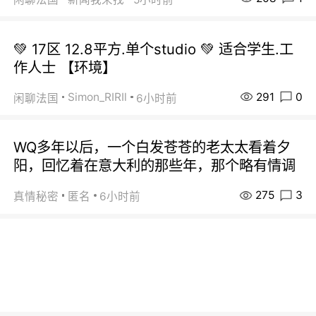
💚 17区 12.8平方.单个studio 💚 适合学生.工
作人士 【环境】
291
0
Simon_RIRIl
闲聊法国
6小时前
WQ多年以后，一个白发苍苍的老太太看着夕
阳，回忆着在意大利的那些年，那个略有情调
275
3
真情秘密
匿名
6小时前