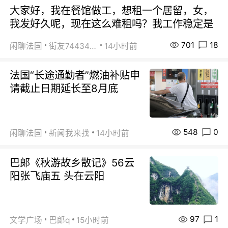
大家好，我在餐馆做工，想租一个居留，女，
我发好久呢，现在这么难租吗？我工作稳定是
701
18
闲聊法国
街友74434350
14小时前
法国“长途通勤者”燃油补贴申
请截止日期延长至8月底
548
0
闲聊法国
新闻我来找
14小时前
巴郞《秋游故乡散记》56云
阳张飞庙五 头在云阳
97
1
文学广场
巴郞q
15小时前