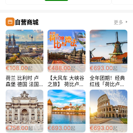
自营商城
更多
€108.00
€488.00
€693.00
起
起
起
荷兰 比利时 卢
【大风车 大峡谷
全年团期！经典
森堡 德国 法国
之旅】 荷比卢德
红线「荷比卢德
超爽玩遍西欧 循
法 巴黎上下 经
法」七天循环 五
环线 全程四星宾
典五国四日游
国 仅售99欧/人/
馆 108欧/人/天
488欧/人
天！巴黎上下！
包拼房~
€756.00
€693.00
€693.00
起
起
起