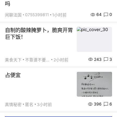
吗
64
0
0755399811
闲聊法国
1小时前
自制的酸辣腌萝卜，脆爽开胃
巨下饭！
243
3
美食天下
不靠谱不要联系
2小时前
占便宜
396
6
真情秘密
匿名
3小时前