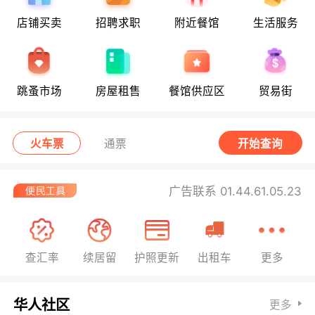
店铺买卖
招聘求职
附近餐馆
生活服务
跳蚤市场
房屋租售
餐馆供应区
贸易街
火车票
通票
开始查询
广告联系 01.44.61.05.23
查汇率
续居留
护照更新
出租车
更多
华人社区
更多