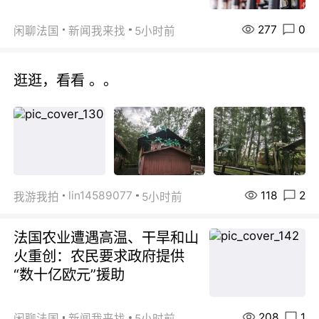
277
0
闲聊法国
新闻我来找
5小时前
逛逛，看看 。。
118
2
lin14589077
我游我拍
5小时前
法国农业遭遇高温、干旱和山
火重创：农民要求政府提供
“数十亿欧元”援助
208
1
闲聊法国
新闻我来找
5小时前