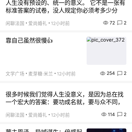
人生没有预设的、统一的意义。 它不是一张有
标准答案的试卷，没人规定你必须考多少分
72
2
闲聊法国
爱尚婚礼
12小时前
靠自己虽然很慢👍
254
2
文学广场
麦芽糖·米兰
12小时前
很多时候我们觉得人生没意义，是因为总在找
一个宏大的答案：要功成名就，要与众不同，
114
2
闲聊法国
爱尚婚礼
12小时前