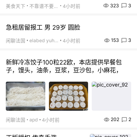
323
3
美食天下
不靠谱不要联系
4小时前
急租居留报工 男 29岁 圆脸
153
3
elabed yuhua
闲聊法国
4小时前
新鲜冷冻饺子100粒22欧，本店提供早餐包
子，馒头，油条，豆浆，豆沙包，小麻花，
202
2
apd
闲聊法国
4小时前