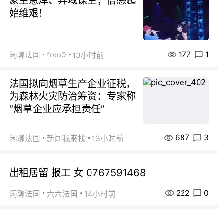
蒙主恩泽、异域谋生；倍感起
始维艰！
177
1
fren9
闲聊法国
13小时前
法国拟向烟草生产企业征税，
为森林火灾防治筹资：专家称
“烟草企业应承担责任”
687
3
闲聊法国
新闻我来找
13小时前
出租居留 报工 女 0767591468
222
0
闲聊法国
六六法国
14小时前