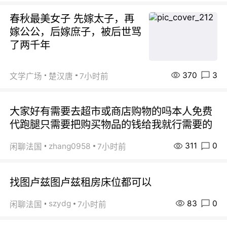
春秋最美女子 先嫁太子，再
嫁公公，后嫁庶子，被后世骂
了两千年
370
3
文学广场
楚汉唐
7小时前
大家好有需要去超市或商店购物的吗本人免费
代跑腿只需要把购买物品的钱给我就行需要的
311
0
zhang0958
闲聊法国
7小时前
找图卢兹图卢兹租房床位都可以
83
0
szydg
闲聊法国
7小时前