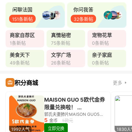
闲聊法国
你问我答
151条新帖
32条新帖
商家自荐区
真情秘密
宠物花草
1条新帖
75条新帖
0条新帖
美食天下
文学广场
亲子家庭
49条新帖
26条新帖
0条新帖
积分商城
更多
MAISON GUO 5欧代金券
限量兑换啦！ ...
郭氏夫妻肺片MAISON GUO5欧代金券限量兑换啦！
5
金币
5欧元
立即兑换
1992人气
1830