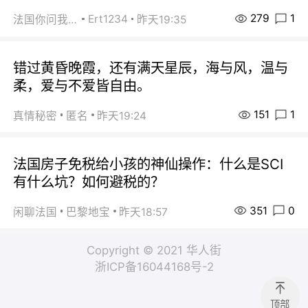
279
1
Ert1234
法国你问我答
昨天19:35
错过黄昏晚霞，还有满天星辰，海与风，温与
柔，爱与不爱皆自由。
151
1
真情秘密
匿名
昨天19:24
法国房子免税给小孩的神仙操作：什么是SCI
有什么坑？如何避税的？
351
0
闲聊法国
巴黎地宝
昨天18:57
Copyright © 2021 华人街
浙ICP备16044168号-2
顶部