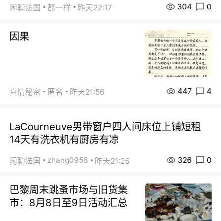
304
0
闲聊法国
都一样
昨天22:17
因果
447
4
真情秘密
匿名
昨天21:56
LaCourneuve男带窗户四人间床位上铺短租
14天有洗衣机有厨房有凉
326
0
zhang0958
闲聊法国
昨天21:25
巴黎周末跳蚤市场与旧货集
市：8月8日至9日活动汇总