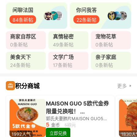
闲聊法国
你问我答
84条新帖
22条新帖
商家自荐区
真情秘密
宠物花草
0条新帖
49条新帖
0条新帖
美食天下
文学广场
亲子家庭
24条新帖
17条新帖
0条新帖
积分商城
更多
MAISON GUO 5欧代金券
限量兑换啦！ ...
郭氏夫妻肺片MAISON GUO5欧代金券限量兑换啦！
5
金币
5欧元
立即兑换
1992人气
1830