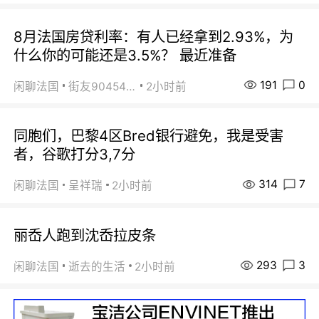
8月法国房贷利率：有人已经拿到2.93%，为
什么你的可能还是3.5%？ 最近准备
191
0
闲聊法国
街友90454511
2小时前
同胞们，巴黎4区Bred银行避免，我是受害
者，谷歌打分3,7分
314
7
闲聊法国
呈祥瑞
2小时前
丽岙人跑到沈岙拉皮条
293
3
闲聊法国
逝去的生活
2小时前