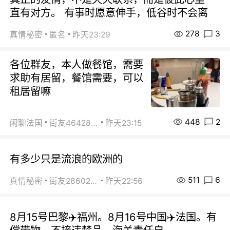
直有对方。 有事时愿意伸手，低谷时不会离
278
3
真情秘密
匿名
昨天23:29
各位群友，本人做餐馆，需要
求助有居留，餐馆需要，可以
租居留嘛
448
2
闲聊法国
街友46428878
昨天23:15
有多少只是流浪的欧洲的
511
6
真情秘密
街友28602925
昨天22:56
8月15号巴黎✈️福州。8月16号中国✈️法国。有