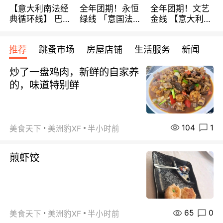
【意大利南法经
全年团期！永恒
全年团期！文艺
典循环线】 巴黎
绿线 「意国法
金线 【意大利一
上下 所有日期铁
南」巴黎上下 去
地】 循环7日游
发！ 全程四星级
意大利 南法 99
全程693欧/人起
推荐
跳蚤市场
房屋店铺
生活服务
新闻
宾馆 108欧/天起
欧/天起 ~包拼房
每周铁发！
全程756欧/位
炒了一盘鸡肉，新鲜的自家养
的，味道特别鲜
104
1
美食天下
美洲豹XF
半小时前
煎虾饺
65
0
美食天下
美洲豹XF
半小时前