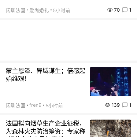
70
1
闲聊法国
爱尚婚礼
5小时前
蒙主恩泽、异域谋生；倍感起
始维艰！
139
1
fren9
闲聊法国
5小时前
法国拟向烟草生产企业征税，
为森林火灾防治筹资：专家称