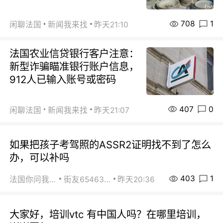
708
1
闲聊法国
新闻我来找
昨天21:10
法国农业信贷银行客户注意：
新型诈骗瞄准银行账户信息，
912人已输入账号或密码
407
0
闲聊法国
新闻我来找
昨天21:07
如果把孩子考驾照的ASSR2证明找不到了怎么
办，可以补吗
403
1
法国你问我答
街友65463281
昨天20:36
大家好，培训vtc 有中国人吗？在哪里培训，