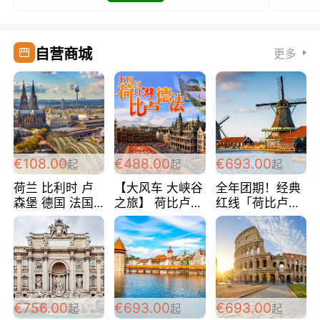
自营商城
更多
€108.00
€488.00
€693.00
起
起
起
荷兰 比利时 卢
【大风车 大峡谷
全年团期！经典
森堡 德国 法国
之旅】 荷比卢德
红线「荷比卢德
超爽玩遍西欧 循
法 巴黎上下 经
法」七天循环 五
环线 全程四星宾
典五国四日游
国 仅售99欧/人/
馆 108欧/人/天
488欧/人
天！巴黎上下！
包拼房~
€756.00
€693.00
€693.00
起
起
起