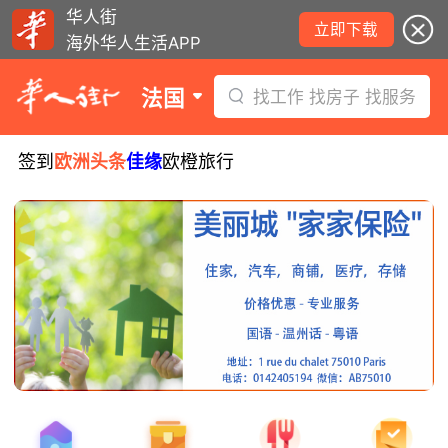
华人街
立即下载
海外华人生活APP
法国
找工作 找房子 找服务
签到
欧洲头条
佳缘
欧橙旅行