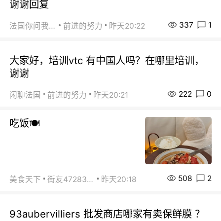
谢谢回复
337
1
法国你问我答
前进的努力
昨天20:22
大家好，培训vtc 有中国人吗？在哪里培训，
谢谢
222
0
闲聊法国
前进的努力
昨天20:21
吃饭🍽️
508
2
美食天下
街友472838572
昨天20:18
93aubervilliers 批发商店哪家有卖保鲜膜 ？