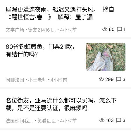
屋漏更遭连夜雨，船迟又遇打头风。 摘自
《醒世恒言·卷一》 解释：屋子漏
60
1
文学广场
街友21416156
4小时前
60省钓虹鳟鱼，门票21欧，
有结伴的吗？
299
3
闲聊法国
小玉老师
4小时前
名位街友，亚马逊什么都可以买吗，怎么下
载，是不是还要认证，很麻烦吗
163
3
法国你问我答
笑看红臣
4小时前