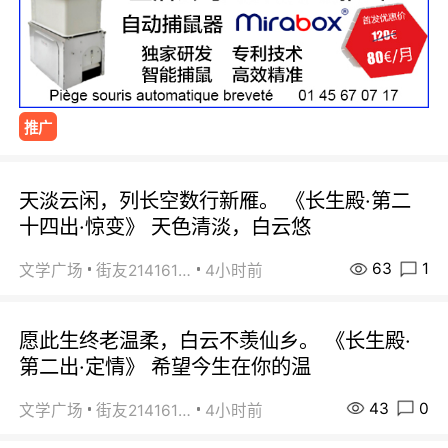
推广
天淡云闲，列长空数行新雁。 《长生殿·第二
十四出·惊变》 天色清淡，白云悠
63
1
文学广场
街友21416156
4小时前
愿此生终老温柔，白云不羡仙乡。 《长生殿·
第二出·定情》 希望今生在你的温
43
0
文学广场
街友21416156
4小时前