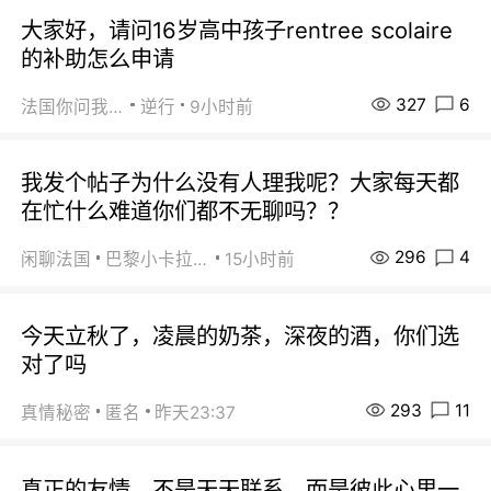
大家好，请问16岁高中孩子rentree scolaire
的补助怎么申请
327
6
法国你问我答
逆行
9小时前
我发个帖子为什么没有人理我呢？大家每天都
在忙什么难道你们都不无聊吗？？
296
4
闲聊法国
巴黎小卡拉咪
15小时前
今天立秋了，凌晨的奶茶，深夜的酒，你们选
对了吗
293
11
真情秘密
匿名
昨天23:37
真正的友情，不是天天联系，而是彼此心里一