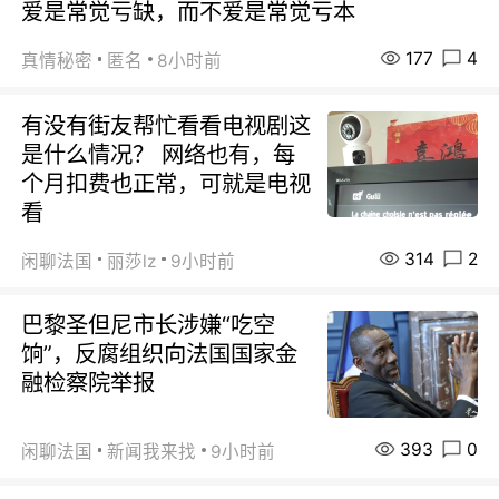
爱是常觉亏缺，而不爱是常觉亏本
177
4
真情秘密
匿名
8小时前
有没有街友帮忙看看电视剧这
是什么情况？ 网络也有，每
个月扣费也正常，可就是电视
看
314
2
闲聊法国
丽莎lz
9小时前
巴黎圣但尼市长涉嫌“吃空
饷”，反腐组织向法国国家金
融检察院举报
393
0
闲聊法国
新闻我来找
9小时前