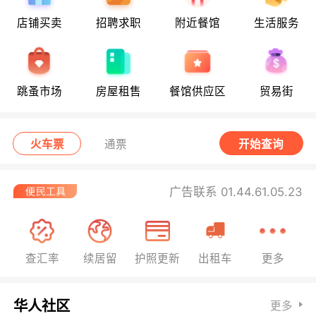
店铺买卖
招聘求职
附近餐馆
生活服务
跳蚤市场
房屋租售
餐馆供应区
贸易街
火车票
通票
开始查询
广告联系 01.44.61.05.23
查汇率
续居留
护照更新
出租车
更多
华人社区
更多