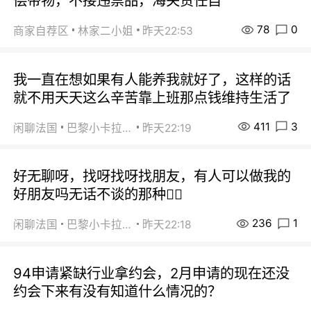
偿带物，不接违禁品，海关责任自
78
0
商家自荐区
林家二小姐
昨天22:53
我一直在想如果有人能养我就好了，这样的话
就不用天天这么辛苦靠上班那点钱维持生活了
411
3
闲聊法国
巴黎小卡拉咪
昨天22:19
好无聊呀，找呀找呀找朋友，有人可以做我的
好朋友吗无话不谈的那种😮‍💨
236
1
闲聊法国
巴黎小卡拉咪
昨天22:18
94申请紧缺行业拿约会，2月申请的现在还没
约会下来有没有知道什么情况的？