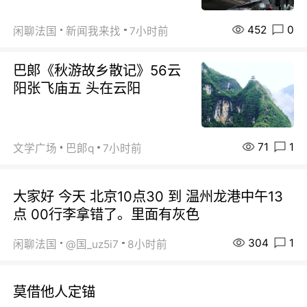
452
0
闲聊法国
新闻我来找
7小时前
巴郞《秋游故乡散记》56云
阳张飞庙五 头在云阳
71
1
文学广场
巴郞q
7小时前
大家好 今天 北京10点30 到 温州龙港中午13
点 00行李拿错了。里面有灰色
304
1
闲聊法国
@国_uz5i7
8小时前
莫借他人定锚