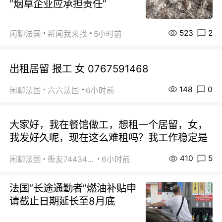
“烟草企业应承担责任”
523
2
闲聊法国
新闻我来找
5小时前
出租居留 报工 女 0767591468
148
0
闲聊法国
六六法国
6小时前
大家好，我在餐馆做工，想租一个居留，女，
我发好久呢，现在这么难租吗？我工作稳定是
410
5
闲聊法国
街友74434350
6小时前
法国“长途通勤者”燃油补贴申
请截止日期延长至8月底