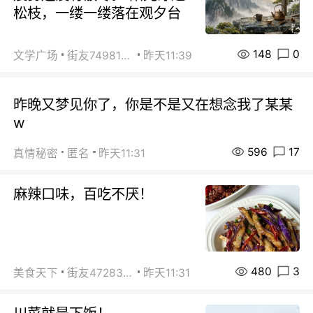
松枝，一缕一缕落在观夕台
148
0
文学广场
街友74981146
昨天11:39
昨晚又梦见你了，你是不是又在想念我了某某
w
596
17
真情秘密
匿名
昨天11:31
麻辣口味，百吃不厌！
480
3
美食天下
街友472838572
昨天11:31