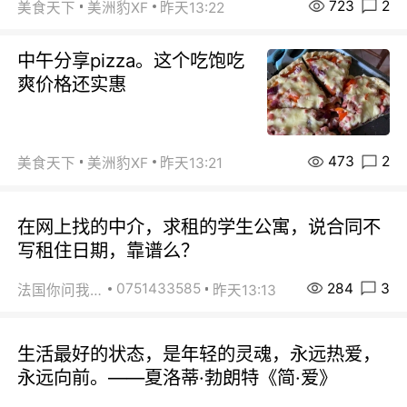
723
2
美食天下
美洲豹XF
昨天13:22
中午分享pizza。这个吃饱吃
爽价格还实惠
473
2
美食天下
美洲豹XF
昨天13:21
在网上找的中介，求租的学生公寓，说合同不
写租住日期，靠谱么？
284
3
0751433585
法国你问我答
昨天13:13
生活最好的状态，是年轻的灵魂，永远热爱，
永远向前。——夏洛蒂·勃朗特《简·爱》