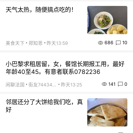
天气太热，随便搞点吃的！
686
10
美食天下
郑知恩
昨天13:59
小巴黎求租居留，女，餐馆长期报工用，最好
年龄40至45。有意者联系0782236
141
0
闲聊法国
街友74434350
昨天13:25
邻居还分了大饼给我们吃，真
好