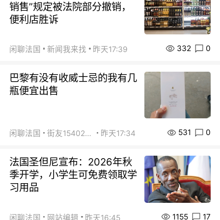
销售”规定被法院部分撤销，
便利店胜诉
332
0
闲聊法国
新闻我来找
昨天17:39
巴黎有没有收威士忌的我有几
瓶便宜出售
531
0
闲聊法国
街友15402223
昨天17:34
法国圣但尼宣布：2026年秋
季开学，小学生可免费领取学
习用品
1155
17
闲聊法国
网站编辑
昨天16:45