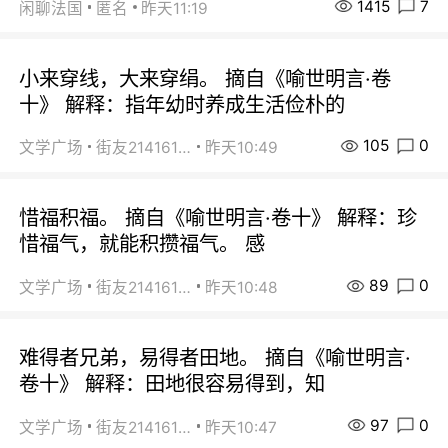
1415
7
闲聊法国
匿名
昨天11:19
小来穿线，大来穿绢。 摘自《喻世明言·卷
十》 解释：指年幼时养成生活俭朴的
105
0
文学广场
街友21416156
昨天10:49
惜福积福。 摘自《喻世明言·卷十》 解释：珍
惜福气，就能积攒福气。 感
89
0
文学广场
街友21416156
昨天10:48
难得者兄弟，易得者田地。 摘自《喻世明言·
卷十》 解释：田地很容易得到，知
97
0
文学广场
街友21416156
昨天10:47