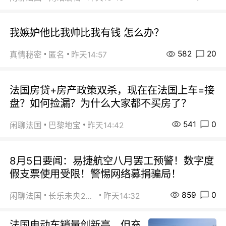
我嫉妒他比我帅比我有钱 怎么办？
582
20
真情秘密
匿名
昨天14:57
法国房贷+房产政策双杀，现在在法国上车=接
盘？如何捡漏？为什么大家都不买房了？
541
0
闲聊法国
巴黎地宝
昨天14:42
8月5日要闻：易捷航空八月罢工预警！数字度
假支票使用受限！警惕网络募捐骗局！
859
0
闲聊法国
长乐未央2015
昨天14:32
法国电动车销量创新高，但充