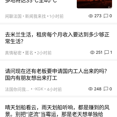
多地将达35℃至40℃
273
0
闲聊法国
新闻我来找
1小时前
去米兰生活，租房每个月收入要达到多少够正
常生活？
251
1
真情秘密
匿名
2小时前
请问现在还有老板要申请国内工人出来的吗？
国内有朋友想出来打工
248
0
-KGK
法国你问我答
4小时前
晴天划船看云，雨天划船听响，都是赚到的风
景。别把“逆流”当霉运，那是老天想单独给