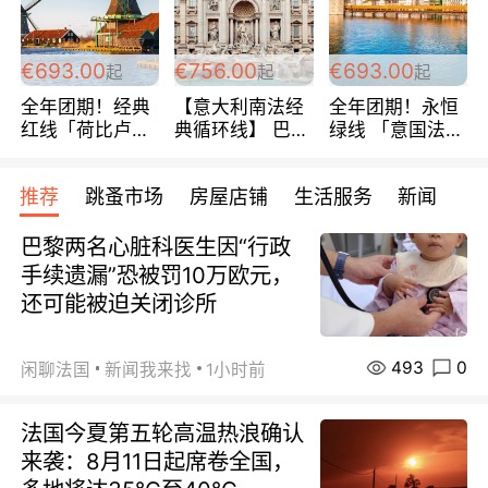
€693.00
€756.00
€693.00
起
起
起
全年团期！经典
【意大利南法经
全年团期！永恒
红线「荷比卢德
典循环线】 巴黎
绿线 「意国法
法」七天循环 五
上下 所有日期铁
南」巴黎上下 去
国 仅售99欧/人/
发！ 全程四星级
意大利 南法 99
推荐
跳蚤市场
房屋店铺
生活服务
新闻
天！巴黎上下！
宾馆 108欧/天起
欧/天起 ~包拼房
包拼房~
全程756欧/位
巴黎两名心脏科医生因“行政
手续遗漏”恐被罚10万欧元，
还可能被迫关闭诊所
493
0
闲聊法国
新闻我来找
1小时前
法国今夏第五轮高温热浪确认
来袭：8月11日起席卷全国，