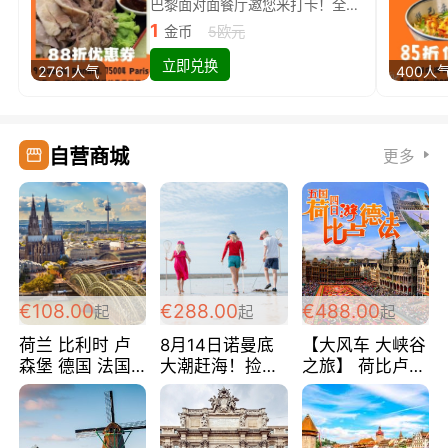
巴黎面对面餐厅邀您来打卡！全场88折
1
金币
5欧元
立即兑换
2761人气
400人
自营商城
更多
€108.00
€288.00
€488.00
起
起
起
荷兰 比利时 卢
8月14日诺曼底
【大风车 大峡谷
森堡 德国 法国
大潮赶海！捡海
之旅】 荷比卢德
超爽玩遍西欧 循
鲜！轻轻松松海
法 巴黎上下 经
环线 全程四星宾
边爽玩三日游
典五国四日游
馆 108欧/人/天
288欧/人
488欧/人