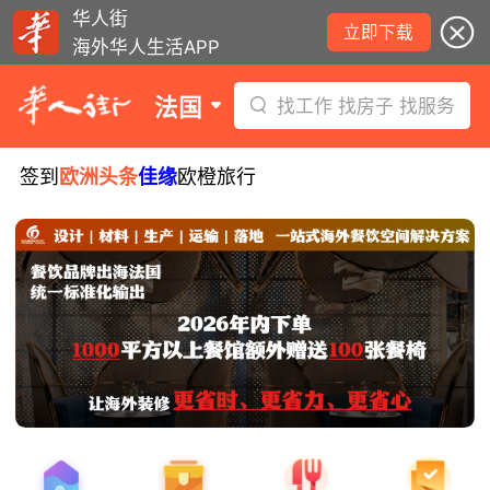
华人街
立即下载
海外华人生活APP
法国
找工作 找房子 找服务
签到
欧洲头条
佳缘
欧橙旅行
8月5日要闻：易捷航空八月罢工预警！
数字度假支票使用受限！警惕网络募捐
骗局！
无栏杆收费站逃费将重罚！