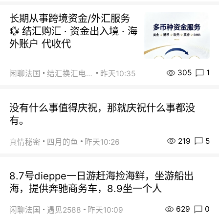
长期从事跨境资金/外汇服务
💱 结汇购汇 · 资金出入境 · 海
外账户 代收代
305
1
闲聊法国
结汇换汇电汇
昨天10:35
没有什么事值得庆祝，那就庆祝什么事都没
有。
219
5
真情秘密
四月的鱼
昨天10:26
8.7号dieppe一日游赶海捡海鲜，坐游船出
海，提供奔驰商务车，8.9坐一个人
629
0
闲聊法国
遇见2588
昨天10:09