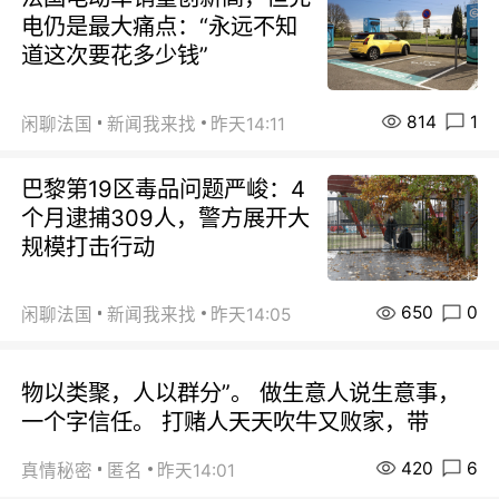
电仍是最大痛点：“永远不知
道这次要花多少钱”
814
1
闲聊法国
新闻我来找
昨天14:11
巴黎第19区毒品问题严峻：4
个月逮捕309人，警方展开大
规模打击行动
650
0
闲聊法国
新闻我来找
昨天14:05
物以类聚，人以群分”。 做生意人说生意事，
一个字信任。 打赌人天天吹牛又败家，带
420
6
真情秘密
匿名
昨天14:01