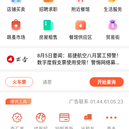
店铺买卖
招聘求职
附近餐馆
生活服务
多款避孕套因安全缺陷召回！
多款避孕套因安全缺陷召回！
跳蚤市场
房屋租售
餐馆供应区
贸易街
8月5日要闻：易捷航空八月罢工预警！
数字度假支票使用受限！警惕网络募捐
骗局！
无栏杆收费站逃费将重罚！
火车票
通票
开始查询
广告联系 01.44.61.05.23
查汇率
续居留
护照更新
出租车
更多