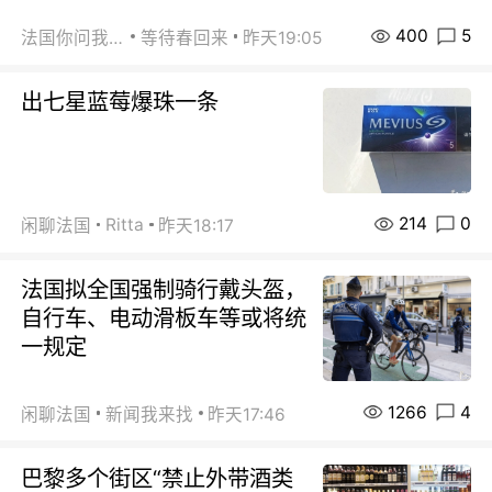
400
5
法国你问我答
等待春回来
昨天19:05
出七星蓝莓爆珠一条
214
0
Ritta
闲聊法国
昨天18:17
法国拟全国强制骑行戴头盔，
自行车、电动滑板车等或将统
一规定
1266
4
闲聊法国
新闻我来找
昨天17:46
巴黎多个街区“禁止外带酒类