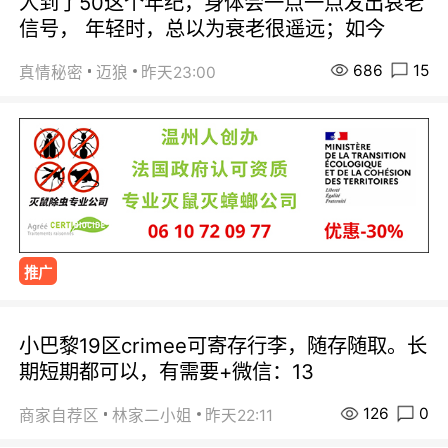
人到了50这个年纪，身体会一点一点发出哀老
信号， 年轻时，总以为衰老很遥远；如今
686
15
真情秘密
迈狼
昨天23:00
推广
小巴黎19区crimee可寄存行李，随存随取。长
期短期都可以，有需要+微信：13
126
0
商家自荐区
林家二小姐
昨天22:11