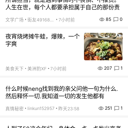
人生在世，每个人都要承担属于自己的那份责
85
0
文学广场
街友49168527
7小时前
夜宵烧烤摊牛蛙，爆辣，一个
字爽
207
1
美食天下
美洲豹XF
7小时前
什么时候neng找到我的亲父问他一句为什么.
然后释怀一切.我知道一切的发生他都有
251
1
linkun152957
真情秘密
昨天23:58