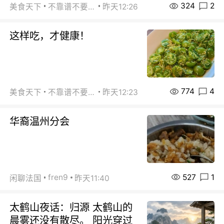
324
2
美食天下
不靠谱不要联系
昨天12:26
这样吃，才健康！
774
4
美食天下
不靠谱不要联系
昨天12:23
华裔温州分会
527
1
fren9
闲聊法国
昨天11:40
太鹤山夜话：归源 太鹤山的
晨雾还没有散尽。 阳光穿过