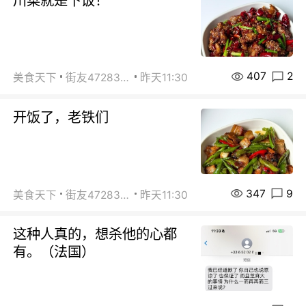
川菜就是下饭！
407
2
美食天下
街友472838572
昨天11:30
开饭了，老铁们
347
9
美食天下
街友472838572
昨天11:30
这种人真的，想杀他的心都
有。（法国）