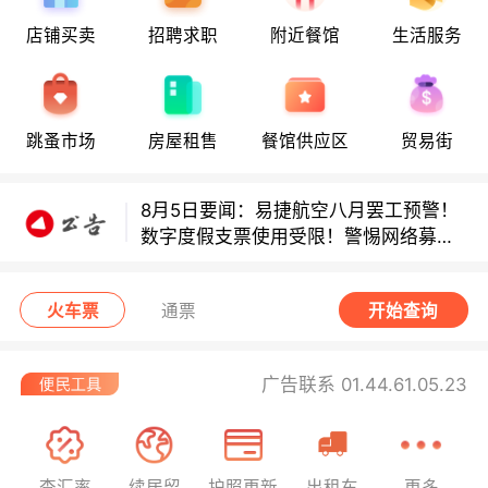
店铺买卖
招聘求职
附近餐馆
生活服务
多款避孕套因安全缺陷召回！
多款避孕套因安全缺陷召回！
跳蚤市场
房屋租售
餐馆供应区
贸易街
8月5日要闻：易捷航空八月罢工预警！
数字度假支票使用受限！警惕网络募捐
骗局！
无栏杆收费站逃费将重罚！
火车票
通票
开始查询
广告联系 01.44.61.05.23
查汇率
续居留
护照更新
出租车
更多