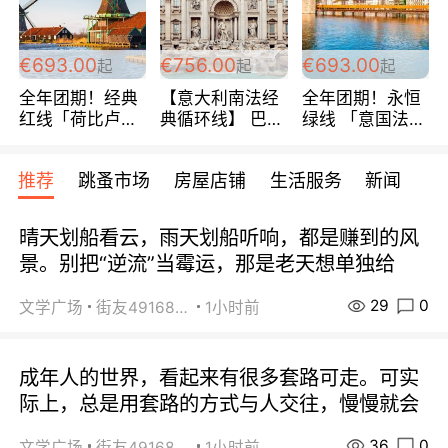
€693.00
€756.00
€693.00
起
起
起
全年团期！经典
【意大利南法经
全年团期！永恒
红线「荷比卢德
典循环线】 巴黎
绿线 「意国法
法」七天循环 五
上下 所有日期铁
南」巴黎上下 去
国 仅售99欧/人/
发！ 全程四星级
意大利 南法 99
推荐
跳蚤市场
房屋店铺
生活服务
新闻
天！巴黎上下！
宾馆 108欧/天起
欧/天起 ~包拼房
包拼房~
全程756欧/位
晴天划船看云，雨天划船听响，都是赚到的风
景。别把“逆流”当霉运，那是老天想单独给
29
0
文学广场
街友49168527
1小时前
成年人的世界，看起来有很多套路可走。可实
际上，总是用套路的方式与人交往，慢慢就会
36
0
文学广场
街友49168527
1小时前