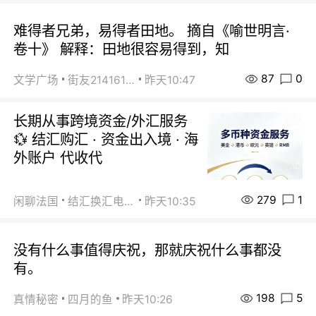
难得者兄弟，易得者田地。 摘自《喻世明言·
卷十》 解释：田地很容易得到，知
87
0
文学广场
街友21416156
昨天10:47
长期从事跨境资金/外汇服务
💱 结汇购汇 · 资金出入境 · 海
外账户 代收代
279
1
闲聊法国
结汇换汇电汇
昨天10:35
没有什么事值得庆祝，那就庆祝什么事都没
有。
198
5
真情秘密
四月的鱼
昨天10:26