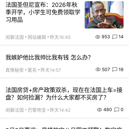
法国圣但尼宣布：2026年秋
季开学，小学生可免费领取学
习用品
953
14
闲聊法国
网站编辑
昨天16:45
我嫉妒他比我帅比我有钱 怎么办？
507
19
真情秘密
匿名
昨天14:57
法国房贷+房产政策双杀，现在在法国上车=接
盘？如何捡漏？为什么大家都不买房了？
480
0
闲聊法国
巴黎地宝
昨天14:42