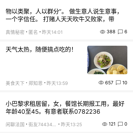
物以类聚，人以群分”。 做生意人说生意事，
一个字信任。 打赌人天天吹牛又败家，带
388
6
真情秘密
匿名
昨天14:01
天气太热，随便搞点吃的！
657
10
美食天下
郑知恩
昨天13:59
小巴黎求租居留，女，餐馆长期报工用，最好
年龄40至45。有意者联系0782236
121
0
闲聊法国
街友74434350
昨天13:25