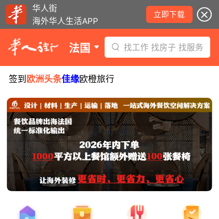
华人街
立即下载
海外华人生活APP
法国
找工作 找房子 找服务
签到
欧洲头条
佳缘
欧橙旅行
8月5日要闻：易捷航空八月罢工预警！
数字度假支票使用受限！警惕网络募捐
骗局！
无栏杆收费站逃费将重罚！