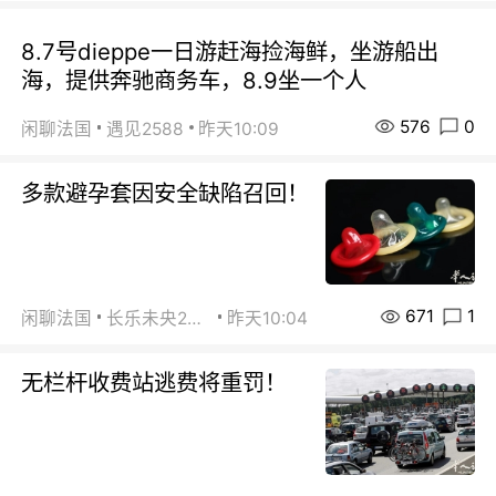
8.7号dieppe一日游赶海捡海鲜，坐游船出
海，提供奔驰商务车，8.9坐一个人
576
0
闲聊法国
遇见2588
昨天10:09
多款避孕套因安全缺陷召回！
671
1
闲聊法国
长乐未央2015
昨天10:04
无栏杆收费站逃费将重罚！