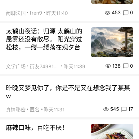
453
0
fren9
闲聊法国
昨天11:40
太鹤山夜话：归源 太鹤山的
晨雾还没有散尽。 阳光穿过
松枝，一缕一缕落在观夕台
138
0
文学广场
街友74981146
昨天11:39
昨晚又梦见你了，你是不是又在想念我了某某
w
545
17
真情秘密
匿名
昨天11:31
麻辣口味，百吃不厌！