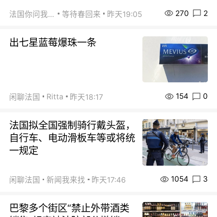
270
2
法国你问我答
等待春回来
昨天19:05
出七星蓝莓爆珠一条
154
0
Ritta
闲聊法国
昨天18:17
法国拟全国强制骑行戴头盔，
自行车、电动滑板车等或将统
一规定
1054
3
闲聊法国
新闻我来找
昨天17:46
巴黎多个街区“禁止外带酒类