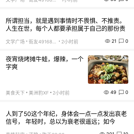
所谓担当，就是遇到事情时不畏惧、不推责。
人生在世，每个人都要承担属于自己的那份责
21
0
文学广场
街友49168527
2小时前
夜宵烧烤摊牛蛙，爆辣，一个
字爽
49
0
美食天下
美洲豹XF
2小时前
人到了50这个年纪，身体会一点一点发出哀老
信号， 年轻时，总以为衰老很遥远；如今