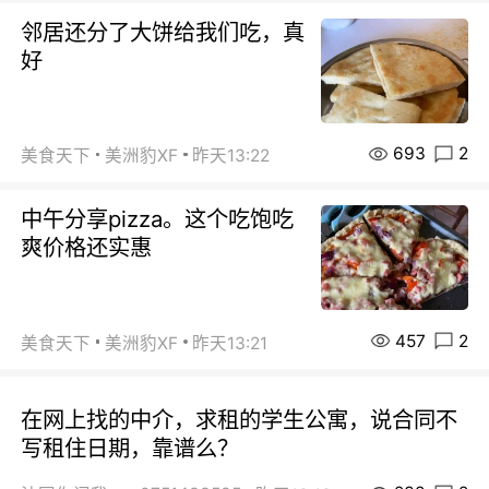
邻居还分了大饼给我们吃，真
好
693
2
美食天下
美洲豹XF
昨天13:22
中午分享pizza。这个吃饱吃
爽价格还实惠
457
2
美食天下
美洲豹XF
昨天13:21
在网上找的中介，求租的学生公寓，说合同不
写租住日期，靠谱么？