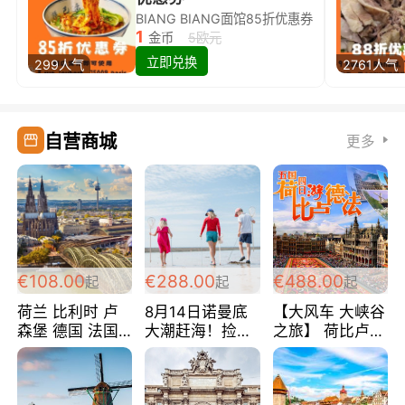
BIANG BIANG面馆85折优惠券
1
金币
5欧元
立即兑换
299人气
2761人气
自营商城
更多
€108.00
€288.00
€488.00
起
起
起
荷兰 比利时 卢
8月14日诺曼底
【大风车 大峡谷
森堡 德国 法国
大潮赶海！捡海
之旅】 荷比卢德
超爽玩遍西欧 循
鲜！轻轻松松海
法 巴黎上下 经
环线 全程四星宾
边爽玩三日游
典五国四日游
馆 108欧/人/天
288欧/人
488欧/人