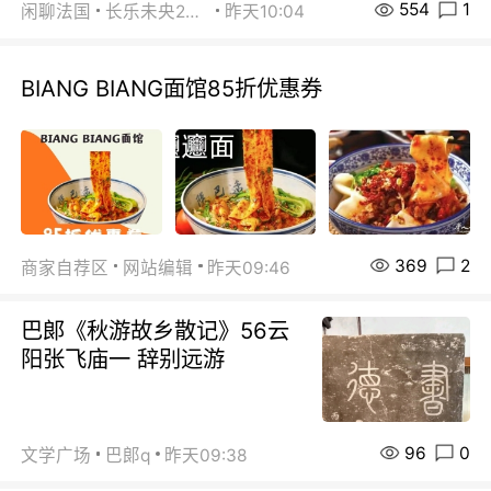
554
1
闲聊法国
长乐未央2015
昨天10:04
BIANG BIANG面馆85折优惠券
369
2
商家自荐区
网站编辑
昨天09:46
巴郞《秋游故乡散记》56云
阳张飞庙一 辞别远游
96
0
文学广场
巴郞q
昨天09:38