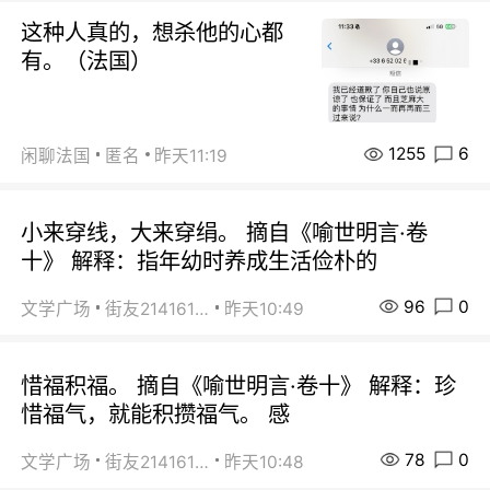
这种人真的，想杀他的心都
有。（法国）
1255
6
闲聊法国
匿名
昨天11:19
小来穿线，大来穿绢。 摘自《喻世明言·卷
十》 解释：指年幼时养成生活俭朴的
96
0
文学广场
街友21416156
昨天10:49
惜福积福。 摘自《喻世明言·卷十》 解释：珍
惜福气，就能积攒福气。 感
78
0
文学广场
街友21416156
昨天10:48