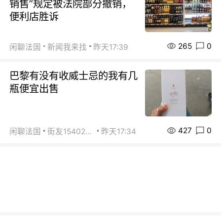
销售”规定被法院部分撤销，
便利店胜诉
265
0
闲聊法国
新闻我来找
昨天17:39
巴黎有没有收威士忌的我有几
瓶便宜出售
427
0
闲聊法国
街友15402223
昨天17:34