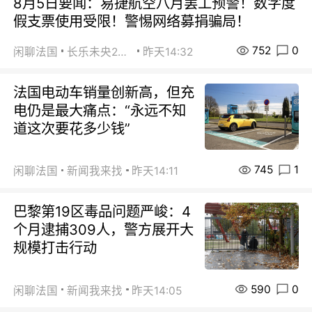
8月5日要闻：易捷航空八月罢工预警！数字度
假支票使用受限！警惕网络募捐骗局！
752
0
闲聊法国
长乐未央2015
昨天14:32
法国电动车销量创新高，但充
电仍是最大痛点：“永远不知
道这次要花多少钱”
745
1
闲聊法国
新闻我来找
昨天14:11
巴黎第19区毒品问题严峻：4
个月逮捕309人，警方展开大
规模打击行动
590
0
闲聊法国
新闻我来找
昨天14:05