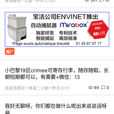
301
10
真情秘密
迈狼
昨天23:00
推广
小巴黎19区crimee可寄存行李，随存随取。长
期短期都可以，有需要+微信：13
69
0
商家自荐区
林家二小姐
昨天22:11
我好无聊呀，你们都在做什么呢出来说说话呀
😁