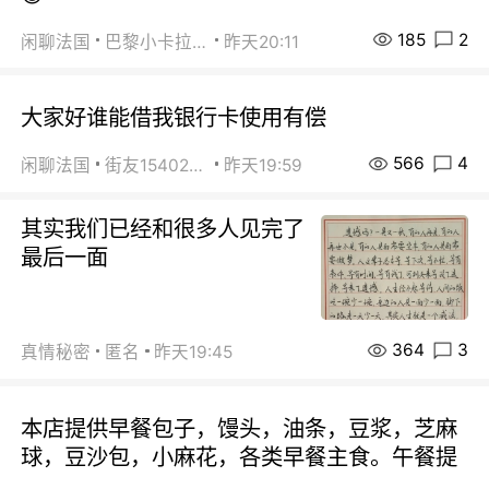
185
2
闲聊法国
巴黎小卡拉咪
昨天20:11
大家好谁能借我银行卡使用有偿
566
4
闲聊法国
街友15402223
昨天19:59
其实我们已经和很多人见完了
最后一面
364
3
真情秘密
匿名
昨天19:45
本店提供早餐包子，馒头，油条，豆浆，芝麻
球，豆沙包，小麻花，各类早餐主食。午餐提