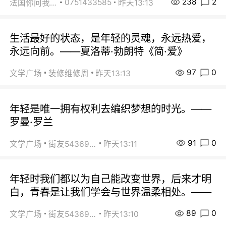
238
2
0751433585
法国你问我答
昨天13:13
生活最好的状态，是年轻的灵魂，永远热爱，
永远向前。——夏洛蒂·勃朗特《简·爱》
97
0
文学广场
装修维修周
昨天13:13
年轻是唯一拥有权利去编织梦想的时光。——
罗曼·罗兰
91
0
文学广场
街友54369822
昨天13:11
年轻时我们都以为自己能改变世界，后来才明
白，青春是让我们学会与世界温柔相处。——
89
0
文学广场
街友54369822
昨天13:10