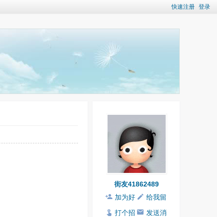
快速注册
登录
街友41862489
加为好
给我留
友
言
打个招
发送消