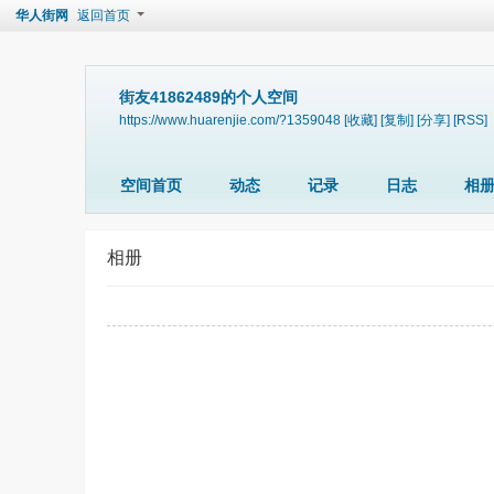
华人街网
返回首页
街友41862489的个人空间
https://www.huarenjie.com/?1359048
[收藏]
[复制]
[分享]
[RSS]
空间首页
动态
记录
日志
相
相册