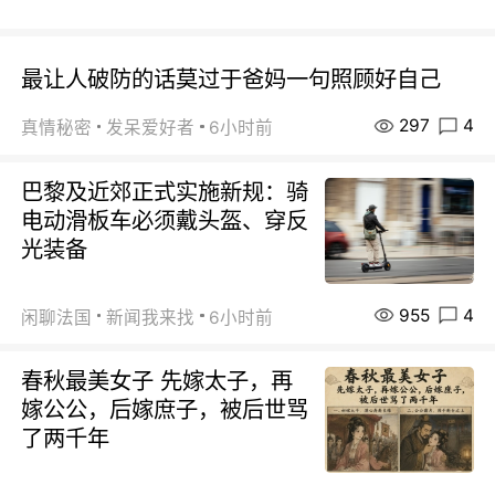
最让人破防的话莫过于爸妈一句照顾好自己
297
4
真情秘密
发呆爱好者
6小时前
巴黎及近郊正式实施新规：骑
电动滑板车必须戴头盔、穿反
光装备
955
4
闲聊法国
新闻我来找
6小时前
春秋最美女子 先嫁太子，再
嫁公公，后嫁庶子，被后世骂
了两千年