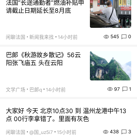
法国“长途通勤者”燃油补贴申
请截止日期延长至8月底
545
0
闲聊法国
新闻我来找
14小时前
巴郞《秋游故乡散记》56云
阳张飞庙五 头在云阳
97
1
文学广场
巴郞q
14小时前
大家好 今天 北京10点30 到 温州龙港中午13
点 00行李拿错了。里面有灰色
438
3
闲聊法国
@国_uz5i7
15小时前