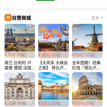
自营商城
更多
€108.00
€488.00
€693.00
起
起
起
荷兰 比利时 卢
【大风车 大峡谷
全年团期！经典
森堡 德国 法国
之旅】 荷比卢德
红线「荷比卢德
超爽玩遍西欧 循
法 巴黎上下 经
法」七天循环 五
环线 全程四星宾
典五国四日游
国 仅售99欧/人/
馆 108欧/人/天
488欧/人
天！巴黎上下！
包拼房~
€756.00
€693.00
€693.00
起
起
起