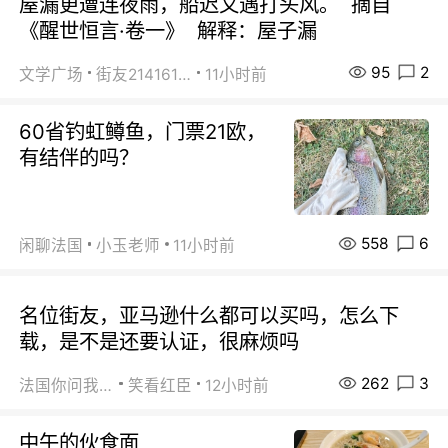
屋漏更遭连夜雨，船迟又遇打头风。 摘自
《醒世恒言·卷一》 解释：屋子漏
95
2
文学广场
街友21416156
11小时前
60省钓虹鳟鱼，门票21欧，
有结伴的吗？
558
6
闲聊法国
小玉老师
11小时前
名位街友，亚马逊什么都可以买吗，怎么下
载，是不是还要认证，很麻烦吗
262
3
法国你问我答
笑看红臣
12小时前
中午的伙食面