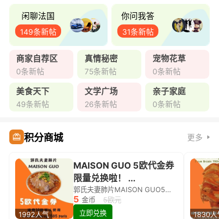
闲聊法国
你问我答
149条新帖
31条新帖
商家自荐区
真情秘密
宠物花草
0条新帖
75条新帖
0条新帖
美食天下
文学广场
亲子家庭
49条新帖
26条新帖
0条新帖
积分商城
更多
MAISON GUO 5欧代金券
限量兑换啦！ ...
郭氏夫妻肺片MAISON GUO5欧代金券限量兑换啦！
5
金币
5欧元
立即兑换
1992人气
1830