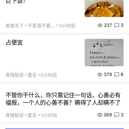
巨下饭！
237
3
美食天下
不靠谱不要联系
2小时前
占便宜
379
6
真情秘密
匿名
2小时前
不管你干什么，你只需记住一句话，心善必有
福报，一个人的心善不善？瞒得了人却瞒不了
269
3
真情秘密
匿名
3小时前