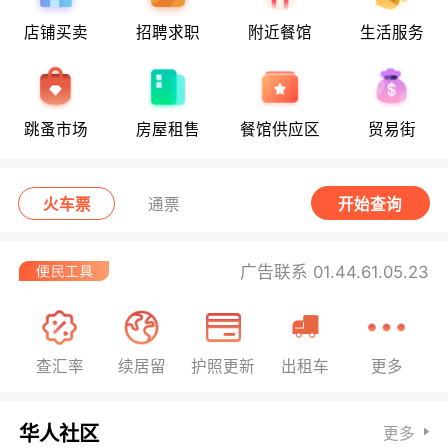
店铺买卖
招聘求职
附近餐馆
生活服务
跳蚤市场
房屋租售
餐馆供应区
贸易街
火车票
通票
开始查询
广告联系 01.44.61.05.23
查汇率
续居留
护照更新
出租车
更多
华人社区
更多