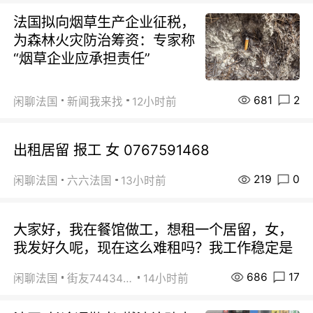
法国拟向烟草生产企业征税，
为森林火灾防治筹资：专家称
“烟草企业应承担责任”
681
2
闲聊法国
新闻我来找
12小时前
出租居留 报工 女 0767591468
219
0
闲聊法国
六六法国
13小时前
大家好，我在餐馆做工，想租一个居留，女，
我发好久呢，现在这么难租吗？我工作稳定是
686
17
闲聊法国
街友74434350
14小时前