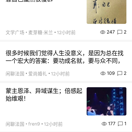
247
2
文学广场
麦芽糖·米兰
12小时前
很多时候我们觉得人生没意义，是因为总在找
一个宏大的答案：要功成名就，要与众不同，
109
2
闲聊法国
爱尚婚礼
12小时前
蒙主恩泽、异域谋生；倍感起
始维艰！
177
1
fren9
闲聊法国
12小时前