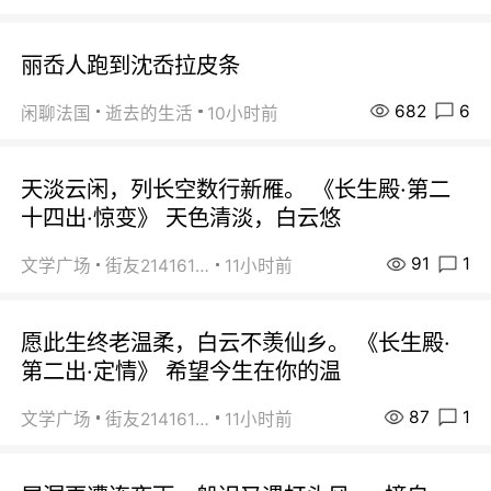
丽岙人跑到沈岙拉皮条
682
6
闲聊法国
逝去的生活
10小时前
天淡云闲，列长空数行新雁。 《长生殿·第二
十四出·惊变》 天色清淡，白云悠
91
1
文学广场
街友21416156
11小时前
愿此生终老温柔，白云不羡仙乡。 《长生殿·
第二出·定情》 希望今生在你的温
87
1
文学广场
街友21416156
11小时前