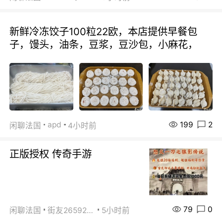
新鲜冷冻饺子100粒22欧，本店提供早餐包
子，馒头，油条，豆浆，豆沙包，小麻花，
199
2
apd
闲聊法国
4小时前
正版授权 传奇手游
79
0
闲聊法国
街友26592800
5小时前