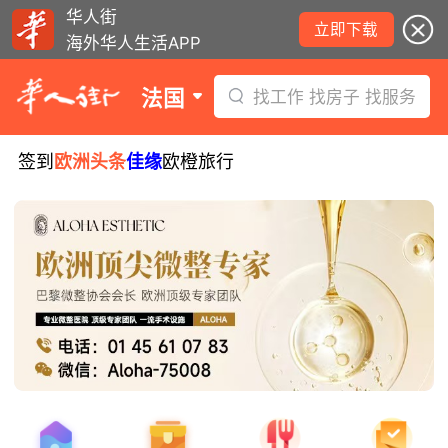
华人街
立即下载
海外华人生活APP
法国
找工作 找房子 找服务
签到
欧洲头条
佳缘
欧橙旅行