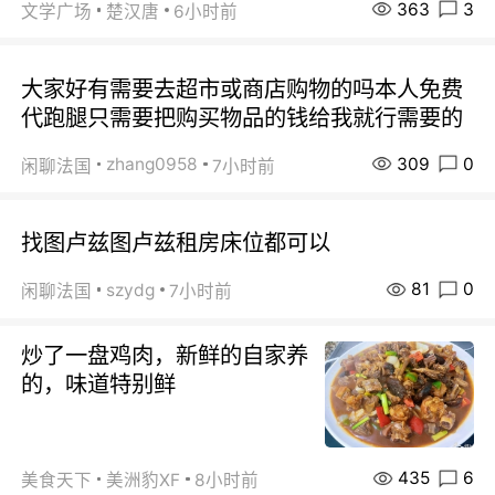
363
3
文学广场
楚汉唐
6小时前
大家好有需要去超市或商店购物的吗本人免费
代跑腿只需要把购买物品的钱给我就行需要的
309
0
zhang0958
闲聊法国
7小时前
找图卢兹图卢兹租房床位都可以
81
0
szydg
闲聊法国
7小时前
炒了一盘鸡肉，新鲜的自家养
的，味道特别鲜
435
6
美食天下
美洲豹XF
8小时前