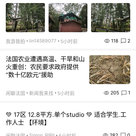
118
2
lin14589077
我游我拍
5小时前
法国农业遭遇高温、干旱和山
火重创：农民要求政府提供
“数十亿欧元”援助
205
1
闲聊法国
新闻我来找
5小时前
💚 17区 12.8平方.单个studio 💚 适合学生.工
作人士 【环境】
282
0
Simon_RIRIl
闲聊法国
6小时前