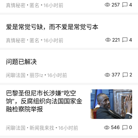
257
4
真情秘密
匿名
16小时前
爱是常觉亏缺，而不爱是常觉亏本
221
4
真情秘密
匿名
16小时前
问题已解决
377
2
闲聊法国
丽莎lz
16小时前
巴黎圣但尼市长涉嫌“吃空
饷”，反腐组织向法国国家金
融检察院举报
546
0
闲聊法国
新闻我来找
16小时前