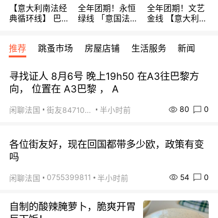
【意大利南法经
全年团期！永恒
全年团期！文艺
典循环线】 巴黎
绿线 「意国法
金线 【意大利一
上下 所有日期铁
南」巴黎上下 去
地】 循环7日游
发！ 全程四星级
意大利 南法 99
全程693欧/人起
推荐
跳蚤市场
房屋店铺
生活服务
新闻
宾馆 108欧/天起
欧/天起 ~包拼房
每周铁发！
全程756欧/位
寻找证人 8月6号 晚上19h50 在A3往巴黎方
向， 位置在 A3巴黎 ， A
80
0
闲聊法国
街友84710671
半小时前
各位街友好，现在回国都带多少欧，政策有变
吗
54
0
0755399811
闲聊法国
半小时前
自制的酸辣腌萝卜，脆爽开胃