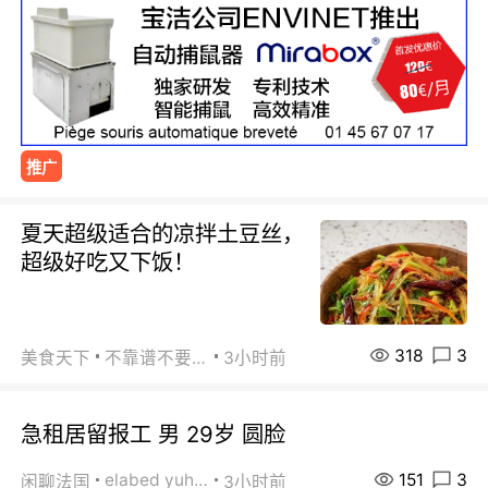
推广
夏天超级适合的凉拌土豆丝，
超级好吃又下饭！
318
3
美食天下
不靠谱不要联系
3小时前
急租居留报工 男 29岁 圆脸
151
3
elabed yuhua
闲聊法国
3小时前