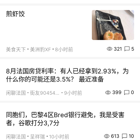
煎虾饺
321
5
美食天下
美洲豹XF
8小时前
8月法国房贷利率：有人已经拿到2.93%，为
什么你的可能还是3.5%？ 最近准备
399
0
闲聊法国
街友90454511
9小时前
同胞们，巴黎4区Bred银行避免，我是受害
者，谷歌打分3,7分
613
10
闲聊法国
呈祥瑞
10小时前