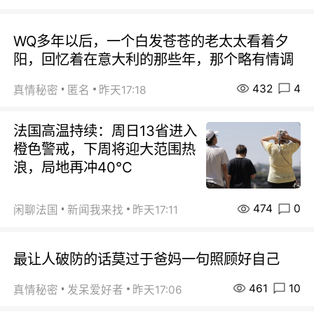
WQ多年以后，一个白发苍苍的老太太看着夕
阳，回忆着在意大利的那些年，那个略有情调
432
4
真情秘密
匿名
昨天17:18
法国高温持续：周日13省进入
橙色警戒，下周将迎大范围热
浪，局地再冲40℃
474
0
闲聊法国
新闻我来找
昨天17:11
最让人破防的话莫过于爸妈一句照顾好自己
461
10
真情秘密
发呆爱好者
昨天17:06