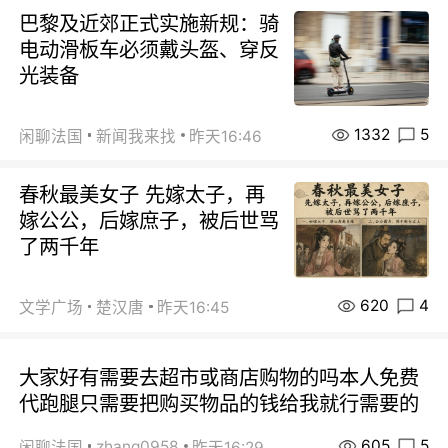
巴黎及近郊正式实施新规：骑
电动滑板车必须戴头盔、穿反
光装备
1332
5
闲聊法国
新闻我来找
昨天16:46
春秋最美女子 先嫁太子，再
嫁公公，后嫁庶子，被后世骂
了两千年
620
4
文学广场
楚汉唐
昨天16:45
大家好有需要去超市或商店购物的吗本人免费
代跑腿只需要把购买物品的钱给我就行需要的
605
5
zhang0958
闲聊法国
昨天16:29