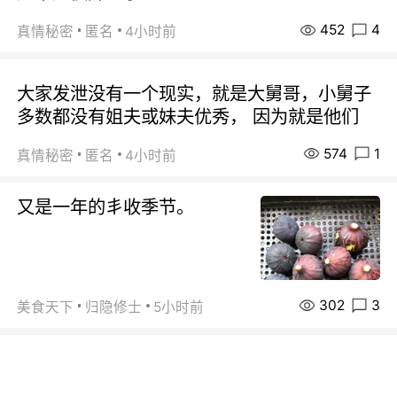
452
4
真情秘密
匿名
4小时前
大家发泄没有一个现实，就是大舅哥，小舅子
多数都没有姐夫或妹夫优秀， 因为就是他们
574
1
真情秘密
匿名
4小时前
又是一年的丯收季节。
302
3
美食天下
归隐修士
5小时前