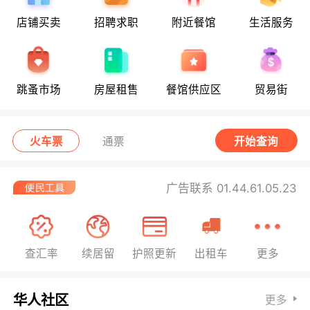
店铺买卖
招聘求职
附近餐馆
生活服务
跳蚤市场
房屋租售
餐馆供应区
贸易街
火车票
通票
开始查询
广告联系 01.44.61.05.23
查汇率
续居留
护照更新
出租车
更多
华人社区
更多