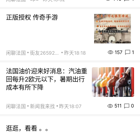
正版授权 传奇手游
157
1
闲聊法国
街友26592800
昨天18:18
法国油价迎来好消息：汽油重
回每升2欧元以下，暑期出行
成本有所下降
511
0
闲聊法国
新闻我来找
昨天18:07
逛逛，看看 。。