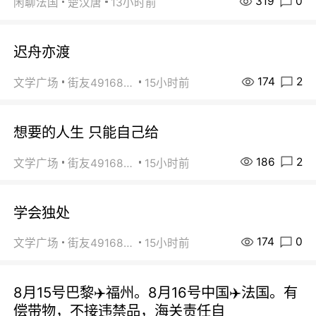
319
0
闲聊法国
楚汉唐
13小时前
迟舟亦渡
174
2
文学广场
街友49168527
15小时前
想要的人生 只能自己给
186
2
文学广场
街友49168527
15小时前
学会独处
174
0
文学广场
街友49168527
15小时前
8月15号巴黎✈️福州。8月16号中国✈️法国。有
偿带物，不接违禁品，海关责任自