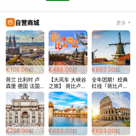
自营商城
更多
€108.00
€488.00
€693.00
起
起
起
荷兰 比利时 卢
【大风车 大峡谷
全年团期！经典
森堡 德国 法国
之旅】 荷比卢德
红线「荷比卢德
超爽玩遍西欧 循
法 巴黎上下 经
法」七天循环 五
环线 全程四星宾
典五国四日游
国 仅售99欧/人/
馆 108欧/人/天
488欧/人
天！巴黎上下！
包拼房~
€756.00
€693.00
€693.00
起
起
起