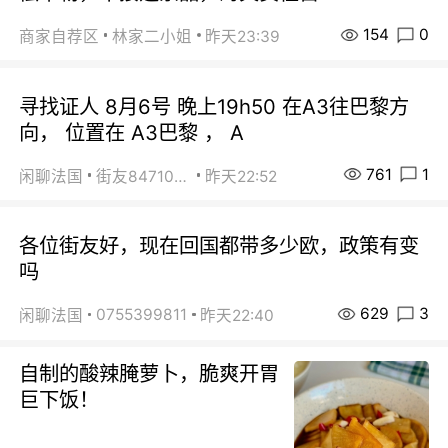
154
0
商家自荐区
林家二小姐
昨天23:39
寻找证人 8月6号 晚上19h50 在A3往巴黎方
向， 位置在 A3巴黎 ， A
761
1
闲聊法国
街友84710671
昨天22:52
各位街友好，现在回国都带多少欧，政策有变
吗
629
3
0755399811
闲聊法国
昨天22:40
自制的酸辣腌萝卜，脆爽开胃
巨下饭！