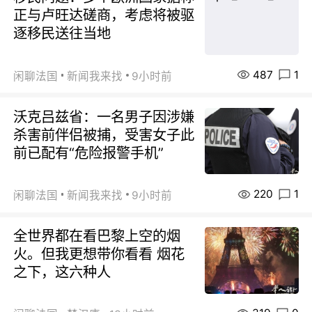
正与卢旺达磋商，考虑将被驱
逐移民送往当地
487
1
闲聊法国
新闻我来找
9小时前
沃克吕兹省：一名男子因涉嫌
杀害前伴侣被捕，受害女子此
前已配有“危险报警手机”
220
1
闲聊法国
新闻我来找
9小时前
全世界都在看巴黎上空的烟
火。但我更想带你看看 烟花
之下，这六种人