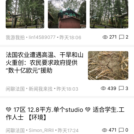
271
2
lin14589077
我游我拍
昨天18:06
法国农业遭遇高温、干旱和山
火重创：农民要求政府提供
“数十亿欧元”援助
439
3
闲聊法国
新闻我来找
昨天18:03
💚 17区 12.8平方.单个studio 💚 适合学生.工
作人士 【环境】
471
0
Simon_RIRIl
闲聊法国
昨天17:24