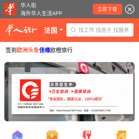
华人街
立即下载
海外华人生活APP
法国
找工作 找房子 找服务
签到
欧洲头条
佳缘
欧橙旅行