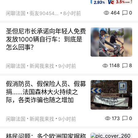
464
0
闲聊法国
街友90454511
8小时前
圣但尼市长承诺向年轻人免费
发放1000辆自行车：到底是
怎么回事？
1148
8
闲聊法国
新闻我来找
9小时前
假消防员、假保险人员、假募
捐……法国森林大火持续之
际，各类诈骗也随之增加
173
0
闲聊法国
新闻我来找
9小时前
移民问题：多个欧洲国家据称