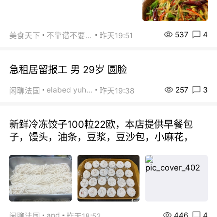
537
4
美食天下
不靠谱不要联系
昨天19:51
急租居留报工 男 29岁 圆脸
257
3
elabed yuhua
闲聊法国
昨天19:38
新鲜冷冻饺子100粒22欧，本店提供早餐包
子，馒头，油条，豆浆，豆沙包，小麻花，
446
4
apd
闲聊法国
昨天18:52