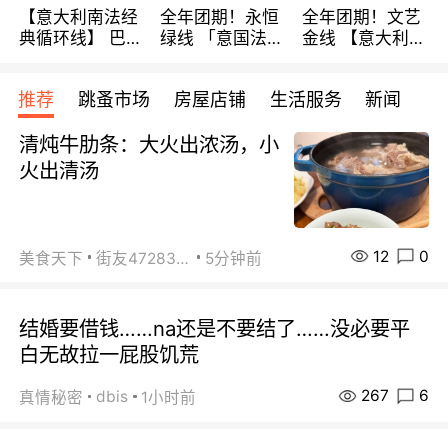
【意大利南法经
全年团期！永恒
全年团期！文艺
典循环线】 巴黎
绿线 「意国法
金线 【意大利一
上下 所有日期铁
南」巴黎上下 去
地】 循环7日游
发！ 全程四星级
意大利 南法 99
全程693欧/人起
推荐
跳蚤市场
房屋店铺
生活服务
新闻
宾馆 108欧/天起
欧/天起 ~包拼房
每周铁发！
全程756欧/位
清炖牛肋条：大火出浓汤，小
火出清汤
12
0
美食天下
街友472838572
5分钟前
结婚要借钱……na还是不要结了……没必要平
白无故拉一屁股饥荒
267
6
dbis
真情秘密
1小时前