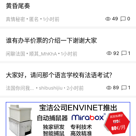
黄昏尾奏
49
0
真情秘密
匿名
1小时前
谁有办半价票的介绍一下谢谢大家
92
1
闲聊法国
顺其_MhKhA
1小时前
大家好，请问那个语言学校有法语考试？
89
1
shibushijiu
法国你问我答
2小时前