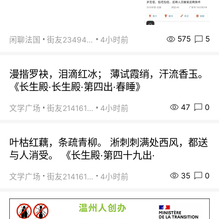
575
5
闲聊法国
街友23494008
4小时前
漫揩罗袂，泪滴红冰； 薄试霞绡，汗流香玉。
《长生殿·长生殿·第四出·春睡》
47
0
文学广场
街友21416156
4小时前
叶枯红藕，条疏青柳。 淅刺刺满处西风，都送
与人消受。 《长生殿·第四十九出·
35
0
文学广场
街友21416156
4小时前