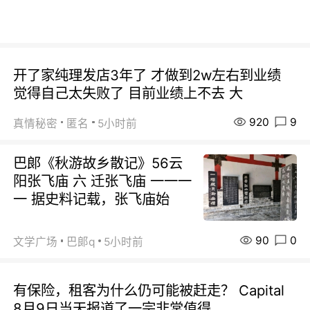
开了家纯理发店3年了 才做到2w左右到业绩
觉得自己太失败了 目前业绩上不去 大
920
9
真情秘密
匿名
5小时前
巴郞《秋游故乡散记》56云
阳张飞庙 六 迁张飞庙 一一一
一 据史料记载，张飞庙始
90
0
文学广场
巴郞q
5小时前
有保险，租客为什么仍可能被赶走？ Capital
8月9日当天报道了一宗非常值得