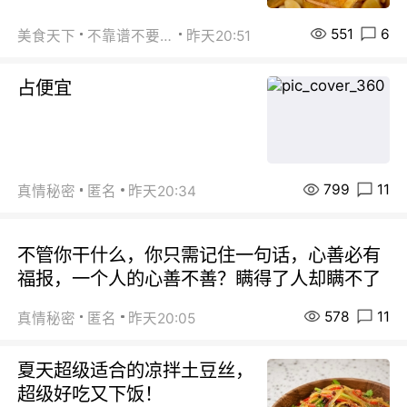
551
6
美食天下
不靠谱不要联系
昨天20:51
占便宜
799
11
真情秘密
匿名
昨天20:34
不管你干什么，你只需记住一句话，心善必有
福报，一个人的心善不善？瞒得了人却瞒不了
578
11
真情秘密
匿名
昨天20:05
夏天超级适合的凉拌土豆丝，
超级好吃又下饭！