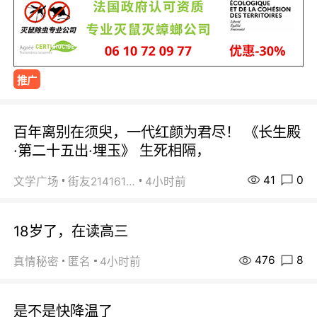
推广
百年离别在须臾，一代红颜为君尽！ 《长生殿
·第二十五出·埋玉》 生死相隔，
41
0
文学广场
街友21416156
4小时前
18岁了，在读高三
476
8
真情秘密
匿名
4小时前
是不是快降温了