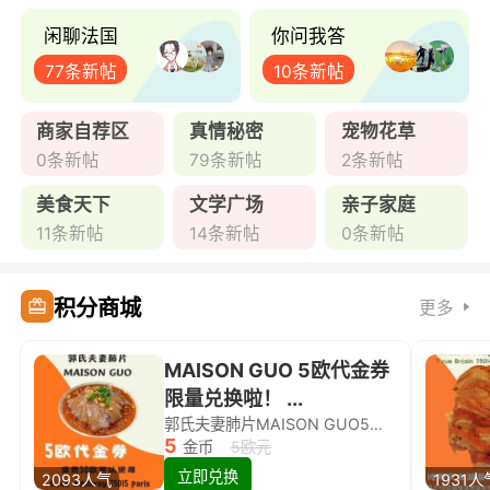
闲聊法国
你问我答
77条新帖
10条新帖
商家自荐区
真情秘密
宠物花草
0条新帖
79条新帖
2条新帖
美食天下
文学广场
亲子家庭
11条新帖
14条新帖
0条新帖
积分商城
更多
MAISON GUO 5欧代金券
限量兑换啦！ ...
郭氏夫妻肺片MAISON GUO5欧代金券限量兑换啦！
5
金币
5欧元
立即兑换
2093人气
1931人