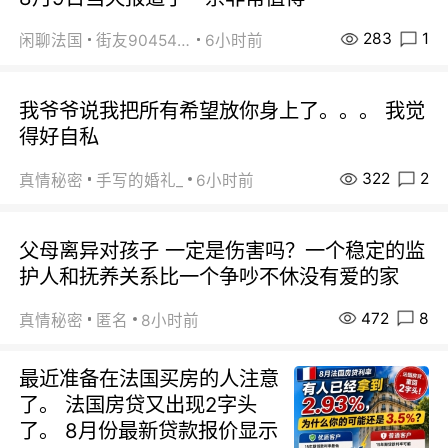
283
1
闲聊法国
街友90454511
6小时前
我爷爷说我把所有希望放你身上了。。。 我觉
得好自私
322
2
真情秘密
手写的婚礼_
6小时前
父母离异对孩子 一定是伤害吗？一个稳定的监
护人和抚养关系比一个争吵不休没有爱的家
472
8
真情秘密
匿名
8小时前
最近准备在法国买房的人注意
了。 法国房贷又出现2字头
了。 8月份最新贷款报价显示